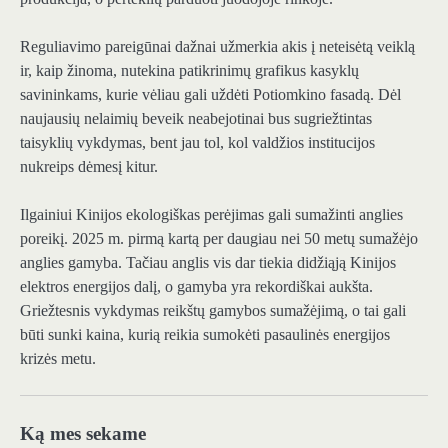
Reguliavimo pareigūnai dažnai užmerkia akis į neteisėtą veiklą
ir, kaip žinoma, nutekina patikrinimų grafikus kasyklų
savininkams, kurie vėliau gali uždėti Potiomkino fasadą. Dėl
naujausių nelaimių beveik neabejotinai bus sugriežtintas
taisyklių vykdymas, bent jau tol, kol valdžios institucijos
nukreips dėmesį kitur.
Ilgainiui Kinijos ekologiškas perėjimas gali sumažinti anglies
poreikį. 2025 m. pirmą kartą per daugiau nei 50 metų sumažėjo
anglies gamyba. Tačiau anglis vis dar tiekia didžiąją Kinijos
elektros energijos dalį, o gamyba yra rekordiškai aukšta.
Griežtesnis vykdymas reikštų gamybos sumažėjimą, o tai gali
būti sunki kaina, kurią reikia sumokėti pasaulinės energijos
krizės metu.
Ką mes sekame