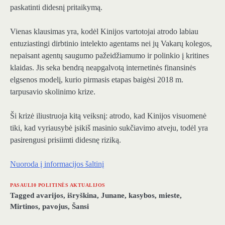
paskatinti didesnį pritaikymą.
Vienas klausimas yra, kodėl Kinijos vartotojai atrodo labiau
entuziastingi dirbtinio intelekto agentams nei jų Vakarų kolegos,
nepaisant agentų saugumo pažeidžiamumo ir polinkio į kritines
klaidas. Jis seka bendrą neapgalvotą internetinės finansinės
elgsenos modelį, kurio pirmasis etapas baigėsi 2018 m.
tarpusavio skolinimo krize.
Ši krizė iliustruoja kitą veiksnį: atrodo, kad Kinijos visuomenė
tiki, kad vyriausybė įsikiš masinio sukčiavimo atveju, todėl yra
pasirengusi prisiimti didesnę riziką.
Nuoroda į informacijos šaltinį
PASAULI0 POLITINĖS AKTUALIJOS
Tagged
avarijos
,
išryškina
,
Junane
,
kasybos
,
mieste
,
Mirtinos
,
pavojus
,
Šansi