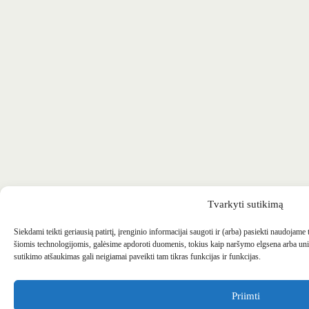
Tvarkyti sutikimą
Siekdami teikti geriausią patirtį, įrenginio informacijai saugoti ir (arba) pasiekti naudojame
šiomis technologijomis, galėsime apdoroti duomenis, tokius kaip naršymo elgsena arba uni
sutikimo atšaukimas gali neigiamai paveikti tam tikras funkcijas ir funkcijas.
Priimti