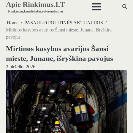
Apie Rinkimus.LT
Skip
to
Rinkimai,kandidatai,referendumai
content
Home
PASAULI0 POLITINĖS AKTUALIJOS
Mirtinos kasybos avarijos Šansi mieste, Junane, išryškina
pavojus
Mirtinos kasybos avarijos Šansi
mieste, Junane, išryškina pavojus
2 birželio, 2026