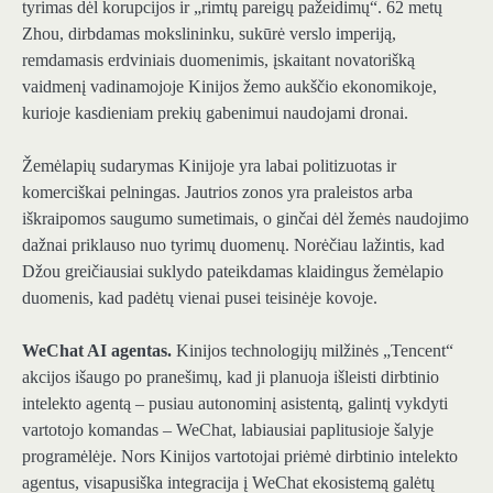
tyrimas dėl korupcijos ir „rimtų pareigų pažeidimų“. 62 metų
Zhou, dirbdamas mokslininku, sukūrė verslo imperiją,
remdamasis erdviniais duomenimis, įskaitant novatorišką
vaidmenį vadinamojoje Kinijos žemo aukščio ekonomikoje,
kurioje kasdieniam prekių gabenimui naudojami dronai.
Žemėlapių sudarymas Kinijoje yra labai politizuotas ir
komerciškai pelningas. Jautrios zonos yra praleistos arba
iškraipomos saugumo sumetimais, o ginčai dėl žemės naudojimo
dažnai priklauso nuo tyrimų duomenų. Norėčiau lažintis, kad
Džou greičiausiai suklydo pateikdamas klaidingus žemėlapio
duomenis, kad padėtų vienai pusei teisinėje kovoje.
WeChat AI agentas.
Kinijos technologijų milžinės „Tencent“
akcijos išaugo po pranešimų, kad ji planuoja išleisti dirbtinio
intelekto agentą – pusiau autonominį asistentą, galintį vykdyti
vartotojo komandas – WeChat, labiausiai paplitusioje šalyje
programėlėje. Nors Kinijos vartotojai priėmė dirbtinio intelekto
agentus, visapusiška integracija į WeChat ekosistemą galėtų