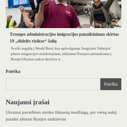
Trumpo administracijos imigracijos panaikinimas skirtas
19 „didelės rizikos“ šalių
Sveiki sugrįžę į World Brief, kur apžvelgiame Jungtinės Valstijos'
platus imigracijos susidorojimas, trūkumas Europos įsitraukimas į
Rusija-Ukraina taikos derybos ir…
Paieška
Paieška
Naujausi įrašai
Ukrainai paviešinus streiko filmuotą medžiagą, per vieną naktį
pataikė aštuoni Rusijos tanklaiviai