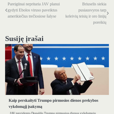
Pareigūnai nepritaria JAV planui
Briuselis siekia
Navigacija
gydyti Ebolos viruso paveiktus
pusiausvyros tarp
tarp
amerikiečius trečiosiose šalyse
keleivių teisių ir oro linijų
poreikių
įrašų
Susiję įrašai
Kaip perskaityti Trumpo pirmosios dienos prekybos
vykdomąjį įsakymą
JAV prezidento Donaldo Trumpo pirmosios dienos vykdomųjų