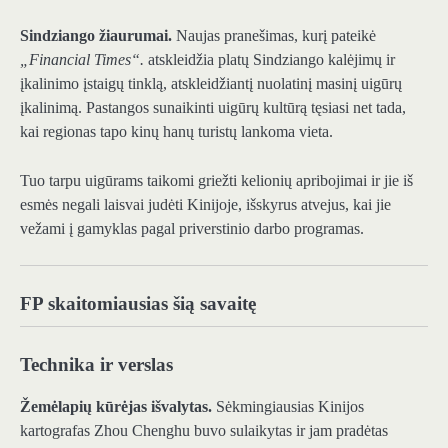
Sindziango žiaurumai.
Naujas pranešimas, kurį pateikė
„Financial Times“.
atskleidžia platų Sindziango kalėjimų ir
įkalinimo įstaigų tinklą, atskleidžiantį nuolatinį masinį uigūrų
įkalinimą. Pastangos sunaikinti uigūrų kultūrą tęsiasi net tada,
kai regionas tapo kinų hanų turistų lankoma vieta.
Tuo tarpu uigūrams taikomi griežti kelionių apribojimai ir jie iš
esmės negali laisvai judėti Kinijoje, išskyrus atvejus, kai jie
vežami į gamyklas pagal priverstinio darbo programas.
FP skaitomiausias šią savaitę
Technika ir verslas
Žemėlapių kūrėjas išvalytas.
Sėkmingiausias Kinijos
kartografas Zhou Chenghu buvo sulaikytas ir jam pradėtas