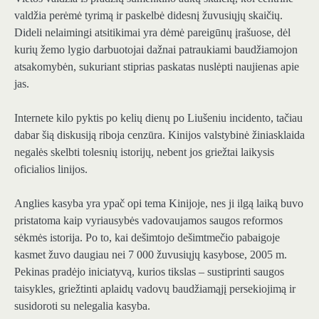
valdžia perėmė tyrimą ir paskelbė didesnį žuvusiųjų skaičių.
Dideli nelaimingi atsitikimai yra dėmė pareigūnų įrašuose, dėl
kurių žemo lygio darbuotojai dažnai patraukiami baudžiamojon
atsakomybėn, sukuriant stiprias paskatas nuslėpti naujienas apie
jas.
Internete kilo pyktis po kelių dienų po Liušeniu incidento, tačiau
dabar šią diskusiją riboja cenzūra. Kinijos valstybinė žiniasklaida
negalės skelbti tolesnių istorijų, nebent jos griežtai laikysis
oficialios linijos.
Anglies kasyba yra ypač opi tema Kinijoje, nes ji ilgą laiką buvo
pristatoma kaip vyriausybės vadovaujamos saugos reformos
sėkmės istorija. Po to, kai dešimtojo dešimtmečio pabaigoje
kasmet žuvo daugiau nei 7 000 žuvusiųjų kasybose, 2005 m.
Pekinas pradėjo iniciatyvą, kurios tikslas – sustiprinti saugos
taisykles, griežtinti aplaidų vadovų baudžiamąjį persekiojimą ir
susidoroti su nelegalia kasyba.