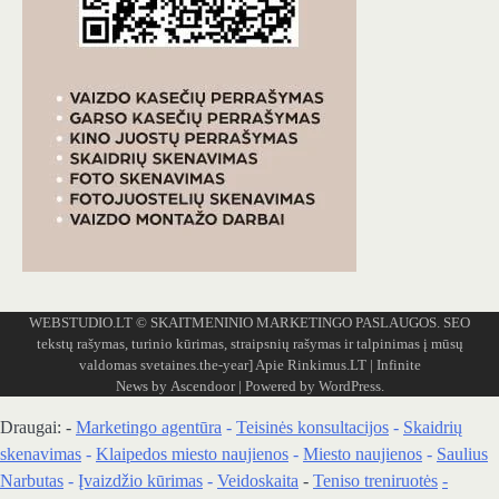
WEBSTUDIO.LT
© SKAITMENINIO MARKETINGO PASLAUGOS. SEO
tekstų rašymas, turinio kūrimas, straipsnių rašymas ir talpinimas į mūsų
valdomas svetaines.the-year]
Apie Rinkimus.LT
| Infinite
News by
Ascendoor
| Powered by
WordPress
.
Draugai: -
Marketingo agentūra
-
Teisinės konsultacijos
-
Skaidrių
skenavimas
-
Klaipedos miesto naujienos
-
Miesto naujienos
-
Saulius
Narbutas
-
Įvaizdžio kūrimas
-
Veidoskaita
-
Teniso treniruotės
-