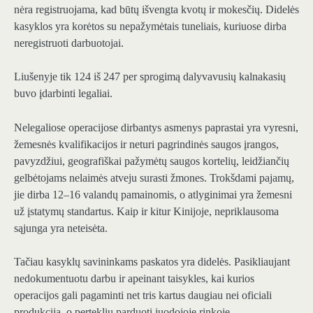
nėra registruojama, kad būtų išvengta kvotų ir mokesčių. Didelės
kasyklos yra korėtos su nepažymėtais tuneliais, kuriuose dirba
neregistruoti darbuotojai.
Liušenyje tik 124 iš 247 per sprogimą dalyvavusių kalnakasių
buvo įdarbinti legaliai.
Nelegaliose operacijose dirbantys asmenys paprastai yra vyresni,
žemesnės kvalifikacijos ir neturi pagrindinės saugos įrangos,
pavyzdžiui, geografiškai pažymėtų saugos kortelių, leidžiančių
gelbėtojams nelaimės atveju surasti žmones. Trokšdami pajamų,
jie dirba 12–16 valandų pamainomis, o atlyginimai yra žemesni
už įstatymų standartus. Kaip ir kitur Kinijoje, nepriklausoma
sąjunga yra neteisėta.
Tačiau kasyklų savininkams paskatos yra didelės. Pasikliaujant
nedokumentuotu darbu ir apeinant taisykles, kai kurios
operacijos gali pagaminti net tris kartus daugiau nei oficiali
produkcija, o perteklių parduoti juodojoje rinkoje.