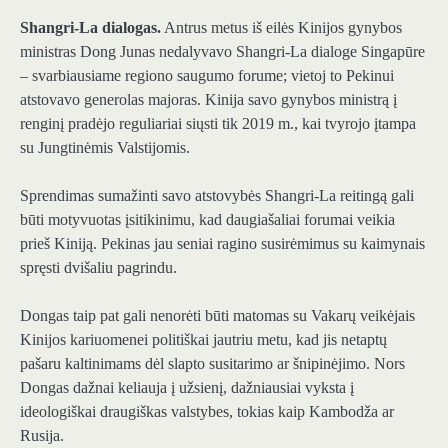
Shangri-La dialogas.
Antrus metus iš eilės Kinijos gynybos
ministras Dong Junas nedalyvavo Shangri-La dialoge Singapūre
– svarbiausiame regiono saugumo forume; vietoj to Pekinui
atstovavo generolas majoras. Kinija savo gynybos ministrą į
renginį pradėjo reguliariai siųsti tik 2019 m., kai tvyrojo įtampa
su Jungtinėmis Valstijomis.
Sprendimas sumažinti savo atstovybės Shangri-La reitingą gali
būti motyvuotas įsitikinimu, kad daugiašaliai forumai veikia
prieš Kiniją. Pekinas jau seniai ragino susirėmimus su kaimynais
spręsti dvišaliu pagrindu.
Dongas taip pat gali nenorėti būti matomas su Vakarų veikėjais
Kinijos kariuomenei politiškai jautriu metu, kad jis netaptų
pašaru kaltinimams dėl slapto susitarimo ar šnipinėjimo. Nors
Dongas dažnai keliauja į užsienį, dažniausiai vyksta į
ideologiškai draugiškas valstybes, tokias kaip Kambodža ar
Rusija.