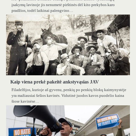
įsakymų lavinoje jis nenumetė pirštinės dėl kito prekybos karo
pradžios, todėl laikinai palengvino…
Kaip viena prekė pakeitė ankstyvąsias JAV
Filadelfijos, kurioje aš gyvenu, penkių po penkių blokų kaimynystėje
yra mažiausiai šešios kavinės. Vidutinė juodos kavos puodelio kaina
šiose kavinėse…