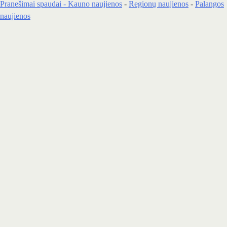
Pranešimai spaudai -
Kauno naujienos
-
Regionų naujienos
-
Palangos
naujienos