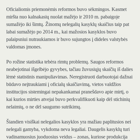
Oficialiomis priemonėmis reformos buvo sėkmingos. Kasmet
miršta nuo kalnakasių nuolat mažėjo ir 2010 m. pabaigoje
sumažėjo iki šimtų. Žinomų nelegalių kasyklų skaičius taip pat
labai sumažėjo po 2014 m., kai mažosios kasyklos buvo
palaipsniui nutraukiamos ir buvo sujungtos į dideles valstybės
valdomas įmones.
Po rožine statistika tebėra rimtų problemų. Saugos reformos
neabejotinai išgelbėjo gyvybes, tačiau žuvusiųjų skaičių iš dalies
lėmė statistinis manipuliavimas. Neregistruoti darbuotojai dažnai
būdavo neįtraukiami į oficialų skaičiavimą, vietos valdžios
institucijos sistemingai nepakankamai pranešdavo apie mirtį, o
kai kurios mirties atvejai buvo perkvalifikuoti kaip dėl stichinių
nelaimių, o ne dėl saugumo sutrikimų.
Šiandien visiškai nelegalios kasyklos yra mažiau paplitusios nei
nelegali gamyba, vykdoma neva legaliai. Daugelis kasyklų turi
vadinamuosius juoduosius veidus – zonas, kuriose produkcija