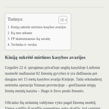
Turinys:
Kiniją sukrėtė mirtinos kasybos avarijos
Ką mes sekame
FP skaitomiausias šią savaitę
Technika ir verslas
Kiniją sukrėtė mirtinos kasybos avarijos
Gegužės 22 d. sprogimas privačioje anglių kasykloje Liušeniu
nusinešė mažiausiai 82 žmonių gyvybes ir yra didžiausia per
daugiau nei 15 metų kasybos avarija Kinijoje. Tada sekmadienį
neteisėta operacija Yunnan provincijoje – greičiausiai retųjų
žemių metalų kasyba – žlugo ir žuvo penki žmonės.
Oficialus šių nelaimių valdymas vyko pagal žinomą modelį.
Vietos valdžia iš pradžių sumenkino aukų skaičių, kol centrinė