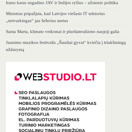
Irano karas sugadino JAV ir Indijos ryšius – užsienio politika
Ministras pripažįsta, kad Latvijos viešasis IT sektorius
„netvarkingas“ jau šešerius metus
Santa Marta, klimato veiksmai ir plurilateralizmo naujoji galia
Jaunimo muzikos festivalis „Šiauliai gyvai“ kviečia į triukšmingą
uždarymą