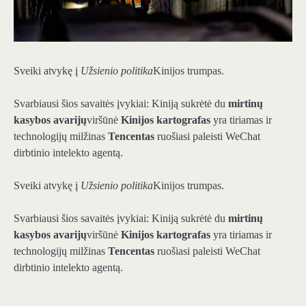
Sveiki atvykę į
Užsienio politika
Kinijos trumpas.
Svarbiausi šios savaitės įvykiai: Kiniją sukrėtė du
mirtinų
kasybos avarijų
viršūnė
Kinijos kartografas
yra tiriamas ir
technologijų milžinas
Tencentas
ruošiasi paleisti WeChat
dirbtinio intelekto agentą.
Sveiki atvykę į
Užsienio politika
Kinijos trumpas.
Svarbiausi šios savaitės įvykiai: Kiniją sukrėtė du
mirtinų
kasybos avarijų
viršūnė
Kinijos kartografas
yra tiriamas ir
technologijų milžinas
Tencentas
ruošiasi paleisti WeChat
dirbtinio intelekto agentą.