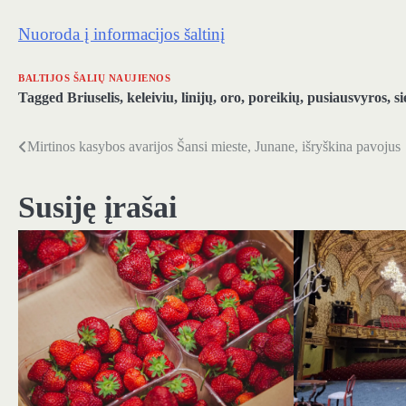
Nuoroda į informacijos šaltinį
BALTIJOS ŠALIŲ NAUJIENOS
Tagged
Briuselis
,
keleiviu
,
linijų
,
oro
,
poreikių
,
pusiausvyros
,
si
Mirtinos kasybos avarijos Šansi mieste, Junane, išryškina pavojus
Navigacija
tarp
Susiję įrašai
įrašų