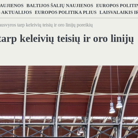
NAUJIENOS
BALTIJOS ŠALIŲ NAUJIENOS
EUROPOS POLITI
S AKTUALIJOS
EUROPOS POLITIKA PLIUS
LAISVALAIKIS 
ausvyros tarp keleivių teisių ir oro linijų poreikių
arp keleivių teisių ir oro linijų