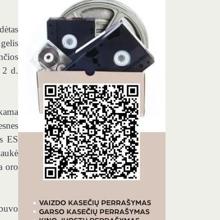
dėtas
gelis
nčios
 2 d.
okama
esnes
ęs ES
laukė
a oro
 buvo