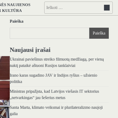
NĖS NAUJIENOS
Ieškoti:
IR KULTŪRA
Paieška
Paieška
Naujausi įrašai
Ukrainai paviešinus streiko filmuotą medžiagą, per vieną
naktį pataikė aštuoni Rusijos tanklaiviai
Irano karas sugadino JAV ir Indijos ryšius – užsienio
politika
Ministras pripažįsta, kad Latvijos viešasis IT sektorius
„netvarkingas“ jau šešerius metus
Santa Marta, klimato veiksmai ir plurilateralizmo naujoji
galia