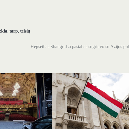
ekia
,
tarp
,
teisių
Hegsethas Shangri-La pastabas sugriuvo su Azijos pu