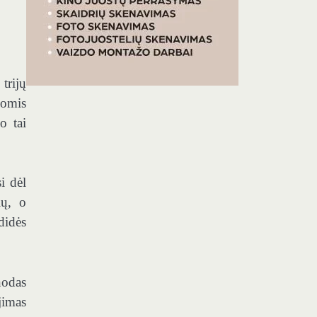
trijų
iomis
o tai
i dėl
ių, o
didės
nodas
jimas