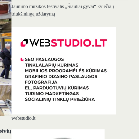
Jaunimo muzikos festivalis „Šiauliai gyvai“ kviečia į
triukšmingą uždarymą
webstudio.lt
eivių