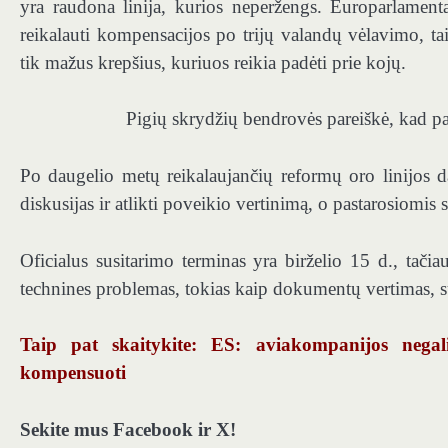
yra raudona linija, kurios neperžengs. Europarlamentar
reikalauti kompensacijos po trijų valandų vėlavimo, tai
tik mažus krepšius, kuriuos reikia padėti prie kojų.
Pigių skrydžių bendrovės pareiškė, kad pak
Po daugelio metų reikalaujančių reformų oro linijos da
diskusijas ir atlikti poveikio vertinimą, o pastarosiomis
Oficialus susitarimo terminas yra birželio 15 d., tačiau
technines problemas, tokias kaip dokumentų vertimas, sus
Taip pat skaitykite: ES: aviakompanijos negal
kompensuoti
Sekite mus Facebook ir X!