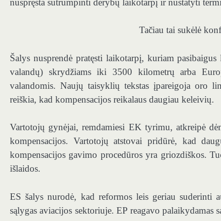
nuspręsta sutrumpinti derybų laikotarpį ir nustatyti term
Tačiau tai sukėlė kon
Šalys nusprendė pratęsti laikotarpį, kuriam pasibaigu
valandų) skrydžiams iki 3500 kilometrų arba Euro
valandomis. Naujų taisyklių tekstas įpareigoja oro l
reiškia, kad kompensacijos reikalaus daugiau keleivių.
Vartotojų gynėjai, remdamiesi EK tyrimu, atkreipė dėme
kompensacijos. Vartotojų atstovai pridūrė, kad daug
kompensacijos gavimo procedūros yra griozdiškos. Tuo
išlaidos.
ES šalys nurodė, kad reformos leis geriau suderinti a
sąlygas aviacijos sektoriuje. EP reagavo palaikydamas 