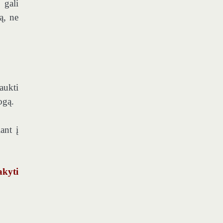
 gali
ą, ne
aukti
ogą.
ant į
kyti