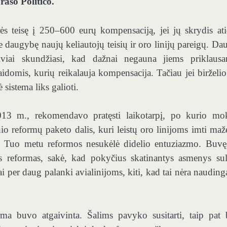
rašo Politico.
urės teisę į 250–600 eurų kompensaciją, jei jų skrydis ati
 daugybę naujų keliautojų teisių ir oro linijų pareigų. Dau
viai skundžiasi, kad dažnai negauna jiems priklausa
aidomis, kurių reikalauja kompensacija. Tačiau jei birželio
sistema liks galioti.
013 m., rekomendavo pratęsti laikotarpį, po kurio m
o reformų paketo dalis, kuri leistų oro linijoms imti maž
tyse. Tuo metu reformos nesukėlė didelio entuziazmo. Buv
s reformas, sakė, kad pokyčius skatinantys asmenys su
i per daug palanki avialinijoms, kiti, kad tai nėra nauding
rma buvo atgaivinta. Šalims pavyko susitarti, taip pat