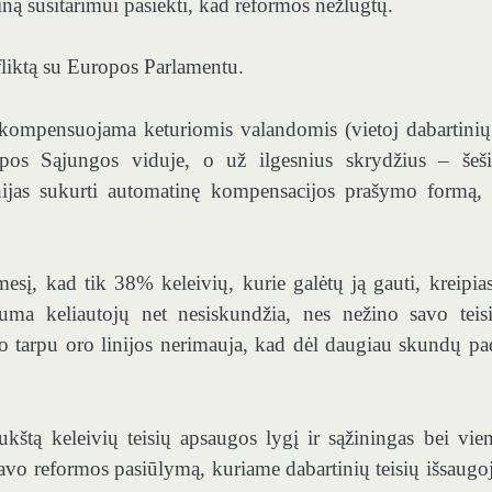
iną susitarimui pasiekti, kad reformos nežlugtų.
fliktą su Europos Parlamentu.
s kompensuojama keturiomis valandomis (vietoj dabartinių 
pos Sąjungos viduje, o už ilgesnius skrydžius – šeš
inijas sukurti automatinę kompensacijos prašymo formą, 
sį, kad tik 38% keleivių, kurie galėtų ją gauti, kreipias
uma keliautojų net nesiskundžia, nes nežino savo teis
 tarpu oro linijos nerimauja, kad dėl daugiau skundų pa
ukštą keleivių teisių apsaugos lygį ir sąžiningas bei vie
savo reformos pasiūlymą, kuriame dabartinių teisių išsaugo