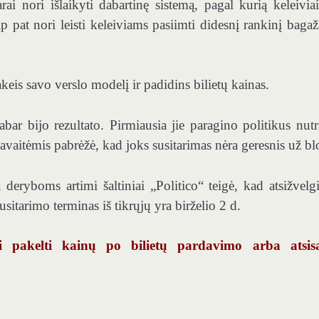
ai nori išlaikyti dabartinę sistemą, pagal kurią keleiviai
p pat nori leisti keleiviams pasiimti didesnį rankinį bagaž
eis savo verslo modelį ir padidins bilietų kainas.
bar bijo rezultato. Pirmiausia jie paragino politikus nutr
 savaitėmis pabrėžė, kad joks susitarimas nėra geresnis už bl
 deryboms artimi šaltiniai „Politico“ teigė, kad atsižvelgi
itarimo terminas iš tikrųjų yra birželio 2 d.
i pakelti kainų po bilietų pardavimo arba atsisa