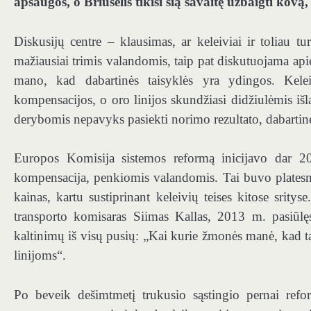
apsaugos, o Briuselis tikisi šią savaitę užbaigti kovą, 
Diskusijų centre – klausimas, ar keleiviai ir toliau t
mažiausiai trimis valandomis, taip pat diskutuojama apie
mano, kad dabartinės taisyklės yra ydingos. Kelei
kompensacijos, o oro linijos skundžiasi didžiulėmis išl
derybomis nepavyks pasiekti norimo rezultato, dabartinė 
Europos Komisija sistemos reformą inicijavo dar 2
kompensacija, penkiomis valandomis. Tai buvo platesni
kainas, kartu sustiprinant keleivių teises kitose sri
transporto komisaras Siimas Kallas, 2013 m. pasiūlę
kaltinimų iš visų pusių: „Kai kurie žmonės manė, kad ta
linijoms“.
Po beveik dešimtmetį trukusio sąstingio pernai refo