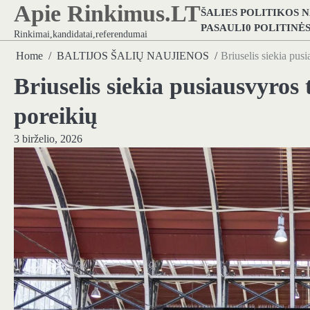
Apie Rinkimus.LT
Skip
ŠALIES POLITIKOS 
to
PASAULI0 POLITINĖ
Rinkimai,kandidatai,referendumai
content
Home
BALTIJOS ŠALIŲ NAUJIENOS
Briuselis siekia pusi
Briuselis siekia pusiausvyros t
poreikių
3 birželio, 2026