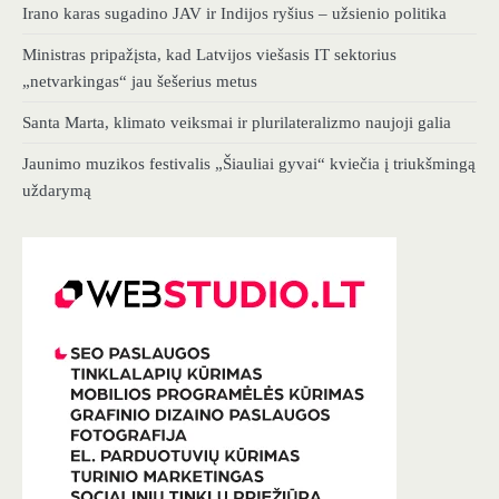
Irano karas sugadino JAV ir Indijos ryšius – užsienio politika
Ministras pripažįsta, kad Latvijos viešasis IT sektorius
„netvarkingas“ jau šešerius metus
Santa Marta, klimato veiksmai ir plurilateralizmo naujoji galia
Jaunimo muzikos festivalis „Šiauliai gyvai“ kviečia į triukšmingą
uždarymą