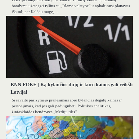
bandymu užmegzti ryšius su „Islamo valstybe“ ir apkaltinusį planavus
išpuolį per Kalėdų mugę,…
BNN FOKE | Ką kylančios dujų ir kuro kainos gali reikšti
Latvijai
Ši savaitė pasižymėjo pranešimais apie kylančias degalų kainas ir
perspėjimais, kad jos gali padvigubėti. Politikos analitikas,
žiniasklaidos bendrovės „Medijų tilts“…