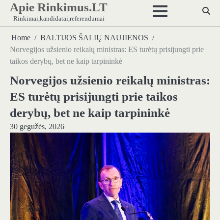
Apie Rinkimus.LT
Skip
to
Rinkimai,kandidatai,referendumai
content
Home
BALTIJOS ŠALIŲ NAUJIENOS
Norvegijos užsienio reikalų ministras: ES turėtų prisijungti prie
taikos derybų, bet ne kaip tarpininkė
Norvegijos užsienio reikalų ministras:
ES turėtų prisijungti prie taikos
derybų, bet ne kaip tarpininkė
30 gegužės, 2026