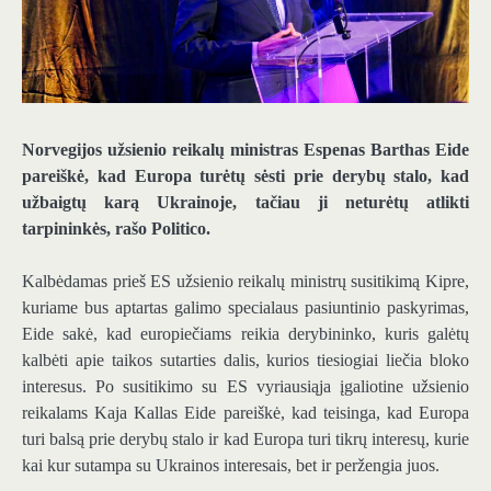
Norvegijos užsienio reikalų ministras Espenas Barthas Eide
pareiškė, kad Europa turėtų sėsti prie derybų stalo, kad
užbaigtų karą Ukrainoje, tačiau ji neturėtų atlikti
tarpininkės, rašo Politico.
Kalbėdamas prieš ES užsienio reikalų ministrų susitikimą Kipre,
kuriame bus aptartas galimo specialaus pasiuntinio paskyrimas,
Eide sakė, kad europiečiams reikia derybininko, kuris galėtų
kalbėti apie taikos sutarties dalis, kurios tiesiogiai liečia bloko
interesus. Po susitikimo su ES vyriausiąja įgaliotine užsienio
reikalams Kaja Kallas Eide pareiškė, kad teisinga, kad Europa
turi balsą prie derybų stalo ir kad Europa turi tikrų interesų, kurie
kai kur sutampa su Ukrainos interesais, bet ir peržengia juos.