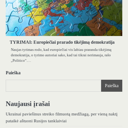
TYRIMAI: Europiečiai prarado tikėjimą demokratija
Naujas tyrimas rodo, kad europiečiai vis labiau praranda tikėjimą
demokratija, o tyrimo autoriai sako, kad tai tikrai nerimauja, rašo
„Politico“.…
Paieška
Paieška
Naujausi įrašai
Ukrainai paviešinus streiko filmuotą medžiagą, per vieną naktį
pataikė aštuoni Rusijos tanklaiviai