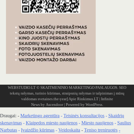
WEBSTUDIO.LT
© SKAITMENINIO MARKETINGO PASLAUGOS. SEO
tekstų rašymas, turinio kūrimas, straipsnių rašymas ir talpinimas į mūsų
valdomas svetaines.the-year]
Apie Rinkimus.LT
| Infinite
News by
Ascendoor
| Powered by
WordPress
.
Draugai: -
Marketingo agentūra
-
Teisinės konsultacijos
-
Skaidrių
skenavimas
-
Klaipedos miesto naujienos
-
Miesto naujienos
-
Saulius
Narbutas
-
Įvaizdžio kūrimas
-
Veidoskaita
-
Teniso treniruotės
-