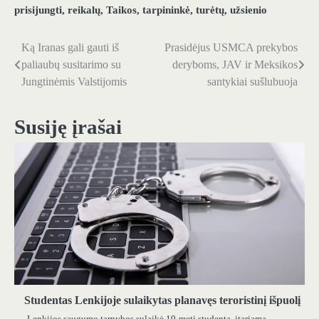
prisijungti
,
reikalų
,
Taikos
,
tarpininkė
,
turėtų
,
užsienio
Ką Iranas gali gauti iš
Prasidėjus USMCA prekybos
Navigacija
paliaubų susitarimo su
deryboms, JAV ir Meksikos
tarp
Jungtinėmis Valstijomis
santykiai sušlubuoja
įrašų
Susiję įrašai
Studentas Lenkijoje sulaikytas planavęs teroristinį išpuolį
Lenkijos saugumo tarnybos sulaikė 19-metį studentą, įtariamą