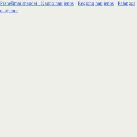
Pranešimai spaudai -
Kauno naujienos
-
Regionų naujienos
-
Palangos
naujienos