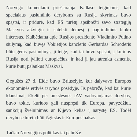
Norvego komentarai prieštarauja Kallaso teiginiams, kad
specialaus pasiuntinio deryboms su Rusija skyrimas buvo
spąstai, ir pridūrė, kad ES turėtų apsibrėžti savo strategiją
Maskvos atžvilgiu ir sutelkti dėmesį į pagrindinius bloko
interesus. Kalbėdama apie Rusijos prezidento Vladimiro Putino
siūlymą, kad buvęs Vokietijos kancleris Gerhardas Schröderis
būtų geras pasiuntinys, ji teigė, kad tai buvo spąstai, į kuriuos
Rusija nori įvilioti europiečius, ir kad ji jau atrenka asmenis,
kurie būtų palankūs Maskvai.
Gegužės 27 d. Eide buvo Briuselyje, kur dalyvavo Europos
ekonominės erdvės tarybos posėdyje. Jis pabrėžė, kad kai kurie
klausimai, iškelti per ankstesnes JAV vadovaujamas derybas,
buvo tokie, kuriuos gali nuspręsti tik Europa, pavyzdžiui,
sankcijų švelninimas ar Kijevo kelias į narystę ES. Todėl
derybose turėtų būti išgirstas ir Europos balsas.
Tačiau Norvegijos politikas tai pabrėžė