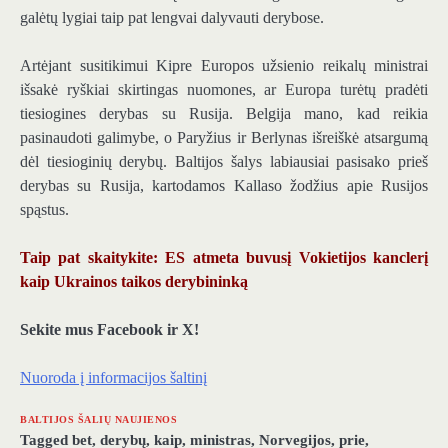
galėtų lygiai taip pat lengvai dalyvauti derybose.
Artėjant susitikimui Kipre Europos užsienio reikalų ministrai
išsakė ryškiai skirtingas nuomones, ar Europa turėtų pradėti
tiesiogines derybas su Rusija. Belgija mano, kad reikia
pasinaudoti galimybe, o Paryžius ir Berlynas išreiškė atsargumą
dėl tiesioginių derybų. Baltijos šalys labiausiai pasisako prieš
derybas su Rusija, kartodamos Kallaso žodžius apie Rusijos
spąstus.
Taip pat skaitykite: ES atmeta buvusį Vokietijos kanclerį
kaip Ukrainos taikos derybininką
Sekite mus Facebook ir X!
Nuoroda į informacijos šaltinį
BALTIJOS ŠALIŲ NAUJIENOS
Tagged
bet
,
derybų
,
kaip
,
ministras
,
Norvegijos
,
prie
,