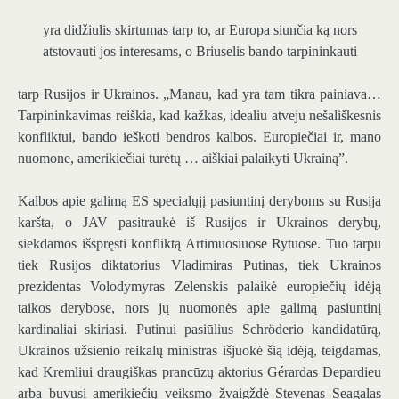
yra didžiulis skirtumas tarp to, ar Europa siunčia ką nors
atstovauti jos interesams, o Briuselis bando tarpininkauti
tarp Rusijos ir Ukrainos. „Manau, kad yra tam tikra painiava…
Tarpininkavimas reiškia, kad kažkas, idealiu atveju nešališkesnis
konfliktui, bando ieškoti bendros kalbos. Europiečiai ir, mano
nuomone, amerikiečiai turėtų … aiškiai palaikyti Ukrainą”.
Kalbos apie galimą ES specialųjį pasiuntinį deryboms su Rusija
karšta, o JAV pasitraukė iš Rusijos ir Ukrainos derybų,
siekdamos išspręsti konfliktą Artimuosiuose Rytuose. Tuo tarpu
tiek Rusijos diktatorius Vladimiras Putinas, tiek Ukrainos
prezidentas Volodymyras Zelenskis palaikė europiečių idėją
taikos derybose, nors jų nuomonės apie galimą pasiuntinį
kardinaliai skiriasi. Putinui pasiūlius Schröderio kandidatūrą,
Ukrainos užsienio reikalų ministras išjuokė šią idėją, teigdamas,
kad Kremliui draugiškas prancūzų aktorius Gérardas Depardieu
arba buvusi amerikiečių veiksmo žvaigždė Stevenas Seagalas