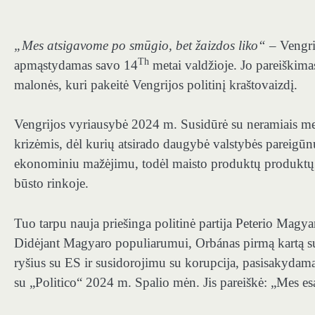
„Mes atsigavome po smūgio, bet žaizdos liko“
– Vengrij
Th
apmąstydamas savo 14
metai valdžioje. Jo pareiškimas
malonės, kuri pakeitė Vengrijos politinį kraštovaizdį.
Vengrijos vyriausybė 2024 m. Susidūrė su neramiais me
krizėmis, dėl kurių atsirado daugybė valstybės pareigūnų
ekonominiu mažėjimu, todėl maisto produktų produktų in
būsto rinkoje.
Tuo tarpu nauja priešinga politinė partija Peterio Magy
Didėjant Magyaro populiarumui, Orbánas pirmą kartą su
ryšius su ES ir susidorojimu su korupcija, pasisakydamas 
su „Politico“ 2024 m. Spalio mėn. Jis pareiškė: „Mes e