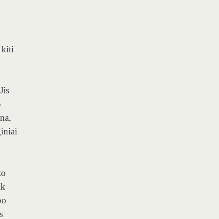
kiti
Jis
o
na,
iniai
to
ik
po
s