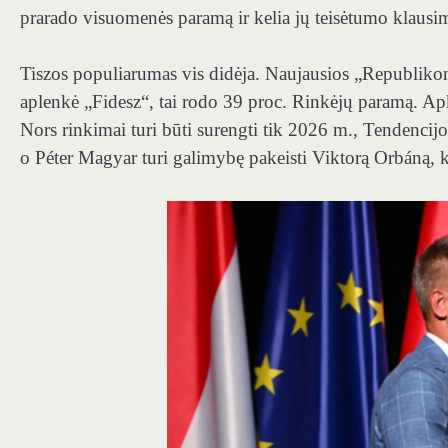
prarado visuomenės paramą ir kelia jų teisėtumo klausi
Tiszos populiarumas vis didėja. Naujausios „Republikon
aplenkė „Fidesz“, tai rodo 39 proc. Rinkėjų paramą. Apk
Nors rinkimai turi būti surengti tik 2026 m., Tendencijos 
o Péter Magyar turi galimybę pakeisti Viktorą Orbáną, ku