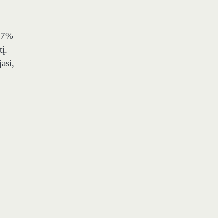
a 7%
į.
asi,