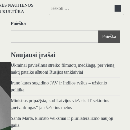
NĖS NAUJIENOS
Ieškoti:
IR KULTŪRA
Paieška
Paieška
Naujausi įrašai
Ukrainai paviešinus streiko filmuotą medžiagą, per vieną
naktį pataikė aštuoni Rusijos tanklaiviai
Irano karas sugadino JAV ir Indijos ryšius – užsienio
politika
Ministras pripažįsta, kad Latvijos viešasis IT sektorius
„netvarkingas“ jau šešerius metus
Santa Marta, klimato veiksmai ir plurilateralizmo naujoji
galia