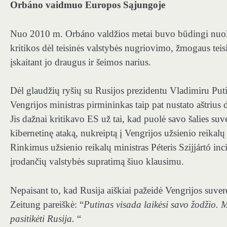
Orbáno vaidmuo Europos Sąjungoje
Nuo 2010 m. Orbáno valdžios metai buvo būdingi nuol
kritikos dėl teisinės valstybės nugriovimo, žmogaus teis
įskaitant jo draugus ir šeimos narius.
Dėl glaudžių ryšių su Rusijos prezidentu Vladimiru Pu
Vengrijos ministras pirmininkas taip pat nustato aštrius 
Jis dažnai kritikavo ES už tai, kad puolė savo šalies s
kibernetinę ataką, nukreiptą į Vengrijos užsienio reikal
Rinkimus užsienio reikalų ministras Péteris Szijjártó 
įrodančių valstybės supratimą šiuo klausimu.
Nepaisant to, kad Rusija aiškiai pažeidė Vengrijos suve
Zeitung pareiškė:
“
Putinas visada laikėsi savo žodžio. 
pasitikėti Rusija.
“