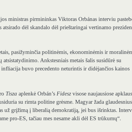
os ministras pirmininkas Viktoras Orbánas interviu pasteb
 atsirado dėl skandalo dėl prieštaringai vertinamo preziden
tais, pasižyminčia politinėmis, ekonominėmis ir moralinė
 atsistatydinimo. Ankstesniais metais šalis susidūrė su
fliacija buvo precedento neturintis ir didėjančios kainos
aro
Tisza
aplenkė Orbán’s
Fidesz
visose naujausiose apklaus
siduria su rimta politine grėsme. Magyar žada glaudesnius
už grįžimą į liberalią demokratiją, jei bus išrinktas. Inter
same pro-ES, tačiau mes nesame akli dėl ES trūkumų“.