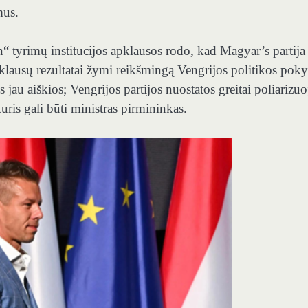
mus.
“ tyrimų institucijos apklausos rodo, kad Magyar’s partij
lausų rezultatai žymi reikšmingą Vengrijos politikos pokyt
jau aiškios; Vengrijos partijos nuostatos greitai poliarizuoj
ris gali būti ministras pirmininkas.