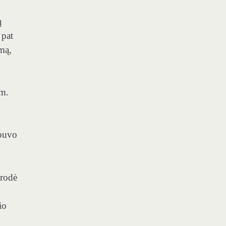
ų
 pat
mą,
 m.
 buvo
irodė
io