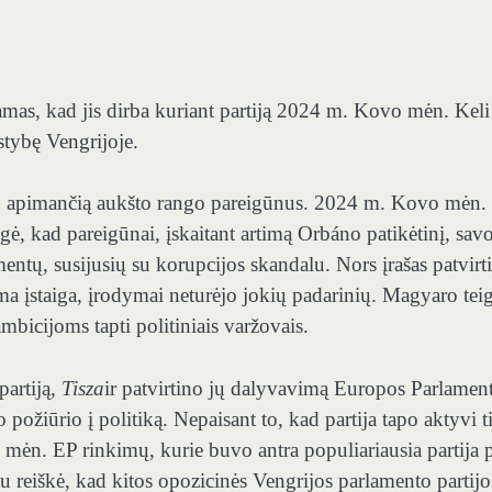
mas, kad jis dirba kuriant partiją 2024 m. Kovo mėn. Keli 
stybę Vengrijoje.
iją, apimančią aukšto rango pareigūnus. 2024 m. Kovo mėn. 
gė, kad pareigūnai, įskaitant artimą Orbáno patikėtinį, sav
ntų, susijusių su korupcijos skandalu. Nors įrašas patvirti
a įstaiga, įrodymai neturėjo jokių padarinių. Magyaro teig
bicijoms tapti politiniais varžovais.
partiją,
Tisza
ir patvirtino jų dalyvavimą Europos Parlamen
ožiūrio į politiką. Nepaisant to, kad partija tapo aktyvi t
io mėn. EP rinkimų, kurie buvo antra populiariausia partija 
tu reiškė, kad kitos opozicinės Vengrijos parlamento partijo