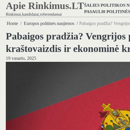
Apie Rinkimus.LT
Skip
ŠALIES POLITIKOS 
to
PASAULI0 POLITINĖ
Rinkimai,kandidatai,referendumai
content
Home
Europos politinės naujienos
Pabaigos pradžia? Vengrijos
Pabaigos pradžia? Vengrijos p
kraštovaizdis ir ekonominė kr
19 vasario, 2025