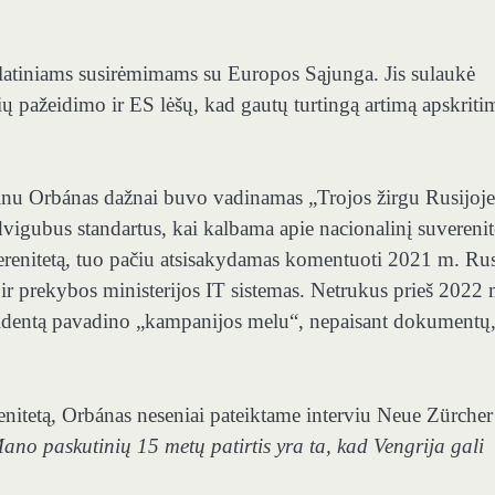
atiniams susirėmimams su Europos Sąjunga. Jis sulaukė
ių pažeidimo ir ES lėšų, kad gautų turtingą artimą apskriti
tinu Orbánas dažnai buvo vadinamas „Trojos žirgu Rusijoje
dvigubus standartus, kai kalbama apie nacionalinį suverenit
uverenitetą, tuo pačiu atsisakydamas komentuoti 2021 m. Rus
ų ir prekybos ministerijos IT sistemas. Netrukus prieš 2022 
incidentą pavadino „kampanijos melu“, nepaisant dokumentų
renitetą, Orbánas neseniai pateiktame interviu Neue Zürcher
Mano paskutinių 15 metų patirtis yra ta, kad Vengrija gali