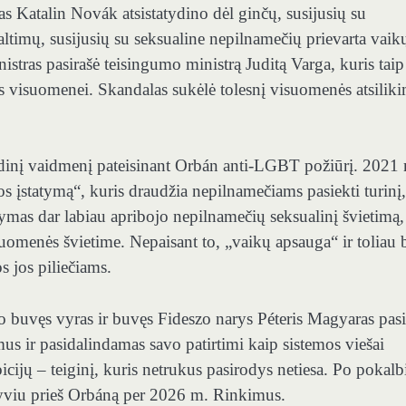
s Katalin Novák atsistatydino dėl ginčų, susijusių su
altimų, susijusių su seksualine nepilnamečių prievarta vaik
stras pasirašė teisingumo ministrą Juditą Varga, kuris taip
as visuomenei. Skandalas sukėlė tolesnį visuomenės atsiliki
ndinį vaidmenį pateisinant Orbán anti-LGBT požiūrį. 2021
 įstatymą“, kuris draudžia nepilnamečiams pasiekti turinį,
tymas dar labiau apribojo nepilnamečių seksualinį švietimą,
suomenės švietime. Nepaisant to, „vaikų apsauga“ ir toliau
s jos piliečiams.
o buvęs vyras ir buvęs Fideszo narys Péteris Magyaras pas
mus ir pasidalindamas savo patirtimi kaip sistemos viešai
bicijų – teiginį, kuris netrukus pasirodys netiesa. Po pokalb
lyviu prieš Orbáną per 2026 m. Rinkimus.