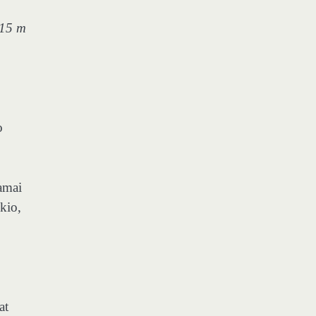
015 m
o
amai
kio,
at