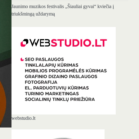
Jaunimo muzikos festivalis „Šiauliai gyvai“ kviečia į
triukšmingą uždarymą
webstudio.lt