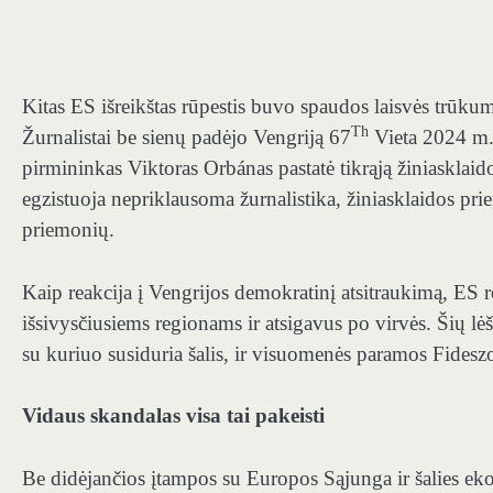
Kitas ES išreikštas rūpestis buvo spaudos laisvės trūk
Th
Žurnalistai be sienų padėjo Vengriją 67
Vieta 2024 m. 
pirmininkas Viktoras Orbánas pastatė tikrąją žiniasklaido
egzistuoja nepriklausoma žurnalistika, žiniasklaidos p
priemonių.
Kaip reakcija į Vengrijos demokratinį atsitraukimą, ES
išsivysčiusiems regionams ir atsigavus po virvės. Šių 
su kuriuo susiduria šalis, ir visuomenės paramos Fideszo
Vidaus skandalas visa tai pakeisti
Be didėjančios įtampos su Europos Sąjunga ir šalies ek