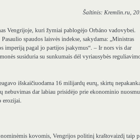
Šaltinis: Kremlin.ru, 2
umas Vengrijoje, kuri žymiai pablogėjo Orbáno vadovybei.
Pasaulio spaudos laisvės indekse, sakydama: „Ministras
s imperiją pagal jo partijos įsakymus“. – Ir nors vis dar
riemonės susiduria su sunkumais dėl vyriausybės reguliavim
 reagavo išskaičiuodama 16 milijardų eurų, skirtų nepakank
lėšų nebuvimas dar labiau prisidėjo prie ekonominio nuosmu
 erozijai.
onominėmis kovomis, Vengrijos politinį kraštovaizdį taip p