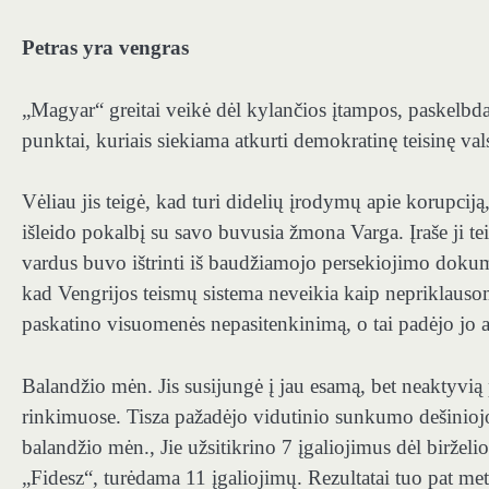
Petras yra vengras
„Magyar“ greitai veikė dėl kylančios įtampos, paskelbda
punktai, kuriais siekiama atkurti demokratinę teisinę val
Vėliau jis teigė, kad turi didelių įrodymų apie korupc
išleido pokalbį su savo buvusia žmona Varga. Įraše ji tei
vardus buvo ištrinti iš baudžiamojo persekiojimo dokume
kad Vengrijos teismų sistema neveikia kaip nepriklausom
paskatino visuomenės nepasitenkinimą, o tai padėjo jo am
Balandžio mėn. Jis susijungė į jau esamą, bet neaktyvią 
rinkimuose. Tisza pažadėjo vidutinio sunkumo dešiniojo p
balandžio mėn., Jie užsitikrino 7 įgaliojimus dėl biržel
„Fidesz“, turėdama 11 įgaliojimų.
Rezultatai tuo pat me