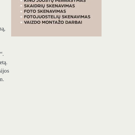
mą,
“.
etą.
ijos
m.
,