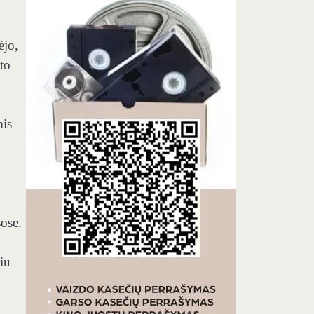
ėjo,
to
mis
ose.
viu