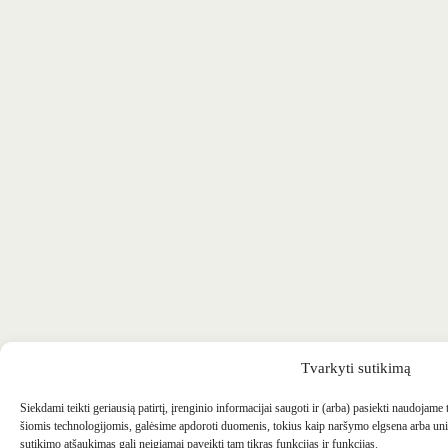
Tvarkyti sutikimą
Siekdami teikti geriausią patirtį, įrenginio informacijai saugoti ir (arba) pasiekti naudojame
šiomis technologijomis, galėsime apdoroti duomenis, tokius kaip naršymo elgsena arba uni
sutikimo atšaukimas gali neigiamai paveikti tam tikras funkcijas ir funkcijas.