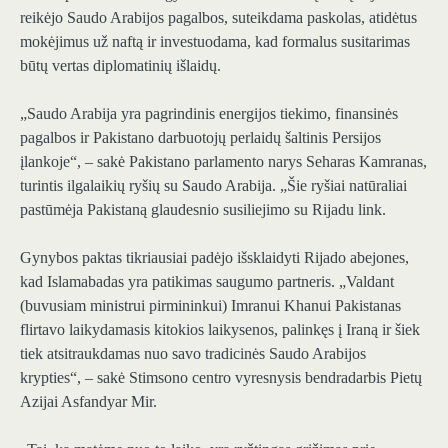
reikėjo Saudo Arabijos pagalbos, suteikdama paskolas, atidėtus
mokėjimus už naftą ir investuodama, kad formalus susitarimas
būtų vertas diplomatinių išlaidų.
„Saudo Arabija yra pagrindinis energijos tiekimo, finansinės
pagalbos ir Pakistano darbuotojų perlaidų šaltinis Persijos
įlankoje“, – sakė Pakistano parlamento narys Seharas Kamranas,
turintis ilgalaikių ryšių su Saudo Arabija. „Šie ryšiai natūraliai
pastūmėja Pakistaną glaudesnio susiliejimo su Rijadu link.
Gynybos paktas tikriausiai padėjo išsklaidyti Rijado abejones,
kad Islamabadas yra patikimas saugumo partneris. „Valdant
(buvusiam ministrui pirmininkui) Imranui Khanui Pakistanas
flirtavo laikydamasis kitokios laikysenos, palinkęs į Iraną ir šiek
tiek atsitraukdamas nuo savo tradicinės Saudo Arabijos
krypties“, – sakė Stimsono centro vyresnysis bendradarbis Pietų
Azijai Asfandyar Mir.