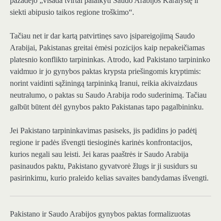
pažadėjo „visada tvirtai palaikyti Saudo Arabijos Karalystę ir
siekti abipusio taikos regione troškimo“.
Tačiau net ir dar kartą patvirtinęs savo įsipareigojimą Saudo
Arabijai, Pakistanas greitai ėmėsi pozicijos kaip nepakeičiamas
platesnio konflikto tarpininkas. Atrodo, kad Pakistano tarpininko
vaidmuo ir jo gynybos paktas krypsta priešingomis kryptimis:
norint vaidinti sąžiningą tarpininką Iranui, reikia akivaizdaus
neutralumo, o paktas su Saudo Arabija rodo suderinimą. Tačiau
galbūt būtent dėl ​​gynybos pakto Pakistanas tapo pagalbininku.
Jei Pakistano tarpininkavimas pasiseks, jis padidins jo padėtį
regione ir padės išvengti tiesioginės karinės konfrontacijos,
kurios negali sau leisti. Jei karas paaštrės ir Saudo Arabija
pasinaudos paktu, Pakistano gyvatvorė žlugs ir ji susidurs su
pasirinkimu, kurio praleido kelias savaites bandydamas išvengti.
Pakistano ir Saudo Arabijos gynybos paktas
formalizuotas