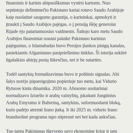
finansinis ir karinis abipusiškumas vystėsi kartoms. Nuo
septintojo dešimtmečio Pakistano kariai rotavo Saudo Arabijoje
kaip nuolatinė saugumo garantija, o karininkai, apmokyti ir
įtraukti į Saudo Arabijos pajėgas, o į pensiją išėję generolai
Rijade ėjo patariamuosius vaidmenis. Šaltojo karo metu Saudo
Arabijos finansiniai srautai palaikė Pakistano karinius
pajėgumus, o Islamabadas buvo Persijos įlankos pinigų kanalas,
pasiekiantis Afganistano pasipriešinimo tinklus. Ši istorija sukūrė
ilgalaikius abiejų pusių lūkesčius, net ir be sutarties.
Todėl santykių formalizavimas buvo ir politinis signalas. Abi
šalys norėjo įsipareigojimo popieriuje tuo metu, kai Vidurio
Rytuose kinta dinamika. 2020 m. Abraomo susitarimai
normalizavo Izraelio ir arabų valstybių, įskaitant Jungtinius
Arabų Emyratus ir Bahreiną, santykius, suformuodami bloką,
kuris padėjo atremti Irano įtaką. Ir iki 2025 m. vidurio Irano
branduolinė programa tapo stipresnė nei bet kada anksčiau.
Tuo tarpu Pakistanas išgyveno savo ekonominę krizę ir jam