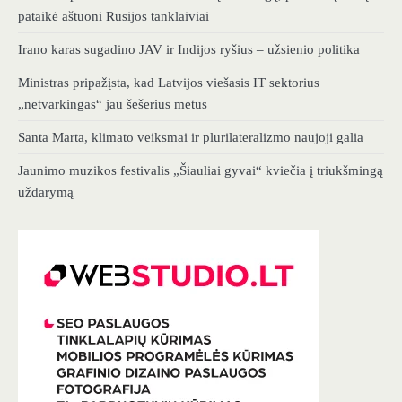
pataikė aštuoni Rusijos tanklaiviai
Irano karas sugadino JAV ir Indijos ryšius – užsienio politika
Ministras pripažįsta, kad Latvijos viešasis IT sektorius
„netvarkingas“ jau šešerius metus
Santa Marta, klimato veiksmai ir plurilateralizmo naujoji galia
Jaunimo muzikos festivalis „Šiauliai gyvai“ kviečia į triukšmingą
uždarymą