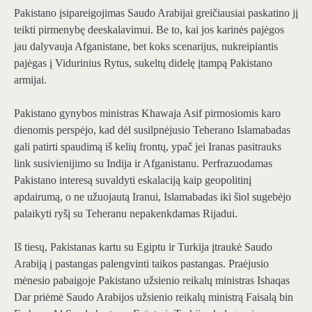
Pakistano įsipareigojimas Saudo Arabijai greičiausiai paskatino jį
teikti pirmenybę deeskalavimui. Be to, kai jos karinės pajėgos
jau dalyvauja Afganistane, bet koks scenarijus, nukreipiantis
pajėgas į Vidurinius Rytus, sukeltų didelę įtampą Pakistano
armijai.
Pakistano gynybos ministras Khawaja Asif pirmosiomis karo
dienomis perspėjo, kad dėl susilpnėjusio Teherano Islamabadas
gali patirti spaudimą iš kelių frontų, ypač jei Iranas pasitrauks
link susivienijimo su Indija ir Afganistanu. Perfrazuodamas
Pakistano interesą suvaldyti eskalaciją kaip geopolitinį
apdairumą, o ne užuojautą Iranui, Islamabadas iki šiol sugebėjo
palaikyti ryšį su Teheranu nepakenkdamas Rijadui.
Iš tiesų, Pakistanas kartu su Egiptu ir Turkija įtraukė Saudo
Arabiją į pastangas palengvinti taikos pastangas. Praėjusio
mėnesio pabaigoje Pakistano užsienio reikalų ministras Ishaqas
Dar priėmė Saudo Arabijos užsienio reikalų ministrą Faisalą bin