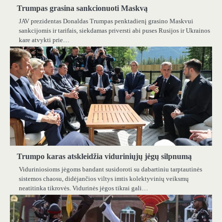
Trumpas grasina sankcionuoti Maskvą
JAV prezidentas Donaldas Trumpas penktadienį grasino Maskvui
sankcijomis ir tarifais, siekdamas priversti abi puses Rusijos ir Ukrainos
kare atvykti prie…
Trumpo karas atskleidžia viduriniųjų jėgų silpnumą
Viduriniosioms jėgoms bandant susidoroti su dabartiniu tarptautinės
sistemos chaosu, didėjančios viltys imtis kolektyvinių veiksmų
neatitinka tikrovės. Vidurinės jėgos tikrai gali…