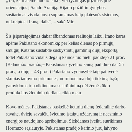
„Tai, ką matėme nuo to laiko, yra ryžtingas grįžimas prie
orientacijos į Saudo Arabiją. Rijado požiūriu gynybos
susitarimas visada buvo suprantamas kaip platesnės sistemos,
nukreiptos į Iraną, dalis”, – sakė Mir.
Šis įsipareigojimas dabar išbandomas realiuoju laiku. Irano karas
apėmė Pakistano ekonomiką: per kelias dienas po pirmųjų
smūgių Kataras sustabdė suskystintų gamtinių dujų eksportą,
todėl Pakistano vidaus degalų kainos tuo metu padidėjo 21 proc.
(Balandžio pradžioje Pakistanas dyzelino kainą padidino dar 55
proc., o dujų – 43 proc.) Pakistano vyriausybė taip pat įvedė
skubias taupymo priemones, normuodama dujų tiekimą trąšų
gamykloms ir padidindama susirūpinimą dėl žemės ūkio
produkcijos žieminių derliaus ciklo metu.
Kovo mėnesį Pakistanas paskelbė keturių dienų federalinę darbo
savaitę, dviejų savaičių švietimo įstaigų uždarymą ir neesminio
energijos naudojimo apribojimus. Siekdamas įveikti sutrikimus
Hormūzo sąsiauryje, Pakistanas pradėjo karinio jūrų laivyno