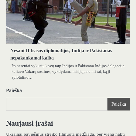
Nesant II trasos diplomatijos, Indija ir Pakistanas
nepakankamai kalba
Po neseniai vykusių kovų tarp Indijos ir Pakistano Indijos delegacija
keliavo Vakarų sostines, vykdydama misiją paremti tai, ką ji
apibūdino…
Paieška
Paieška
Naujausi įrašai
Ukrainai paviešinus streiko filmuotą medžiagą, per vieną naktį