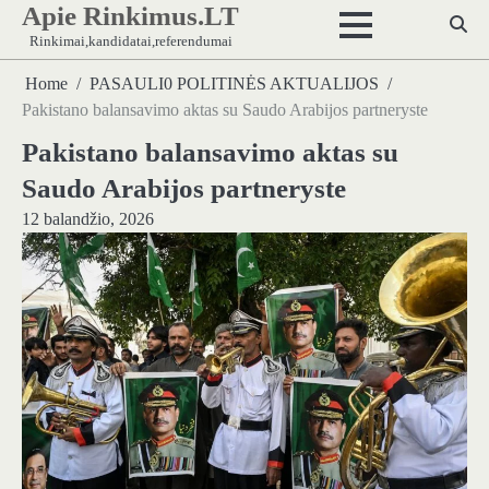
Apie Rinkimus.LT
Skip
to
Rinkimai,kandidatai,referendumai
content
Home
PASAULI0 POLITINĖS AKTUALIJOS
Pakistano balansavimo aktas su Saudo Arabijos partneryste
Pakistano balansavimo aktas su
Saudo Arabijos partneryste
12 balandžio, 2026