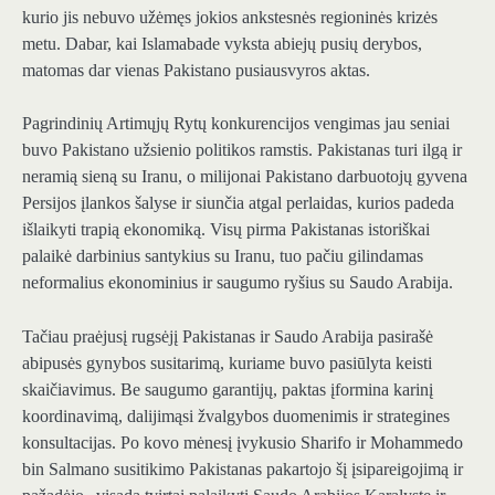
kurio jis nebuvo užėmęs jokios ankstesnės regioninės krizės
metu. Dabar, kai Islamabade vyksta abiejų pusių derybos,
matomas dar vienas Pakistano pusiausvyros aktas.
Pagrindinių Artimųjų Rytų konkurencijos vengimas jau seniai
buvo Pakistano užsienio politikos ramstis. Pakistanas turi ilgą ir
neramią sieną su Iranu, o milijonai Pakistano darbuotojų gyvena
Persijos įlankos šalyse ir siunčia atgal perlaidas, kurios padeda
išlaikyti trapią ekonomiką. Visų pirma Pakistanas istoriškai
palaikė darbinius santykius su Iranu, tuo pačiu gilindamas
neformalius ekonominius ir saugumo ryšius su Saudo Arabija.
Tačiau praėjusį rugsėjį Pakistanas ir Saudo Arabija pasirašė
abipusės gynybos susitarimą, kuriame buvo pasiūlyta keisti
skaičiavimus. Be saugumo garantijų, paktas įformina karinį
koordinavimą, dalijimąsi žvalgybos duomenimis ir strategines
konsultacijas. Po kovo mėnesį įvykusio Sharifo ir Mohammedo
bin Salmano susitikimo Pakistanas pakartojo šį įsipareigojimą ir