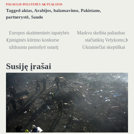
PASAULI0 POLITINĖS AKTUALIJOS
Tagged
aktas
,
Arabijos
,
balansavimo
,
Pakistano
,
partnerystė
,
Saudo
Europos skaitmeninės tapatybės
Maskva skelbia paliaubas
Navigacija
piniginės kūrimo konkurse
stačiatikių Velykoms;
tarp
uždrausta pasirašyti sutartį
Ukrainiečiai skeptiškai
įrašų
Susiję įrašai