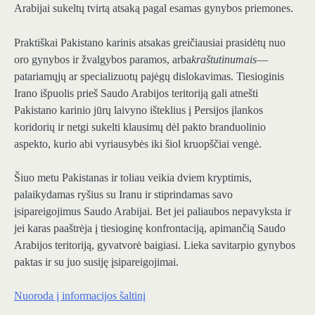
Arabijai sukeltų tvirtą atsaką pagal esamas gynybos priemones.
Praktiškai Pakistano karinis atsakas greičiausiai prasidėtų nuo
oro gynybos ir žvalgybos paramos, arba
kraštutinumais
—
patariamųjų ar specializuotų pajėgų dislokavimas. Tiesioginis
Irano išpuolis prieš Saudo Arabijos teritoriją gali atnešti
Pakistano karinio jūrų laivyno išteklius į Persijos įlankos
koridorių ir netgi sukelti klausimų dėl pakto branduolinio
aspekto, kurio abi vyriausybės iki šiol kruopščiai vengė.
Šiuo metu Pakistanas ir toliau veikia dviem kryptimis,
palaikydamas ryšius su Iranu ir stiprindamas savo
įsipareigojimus Saudo Arabijai. Bet jei paliaubos nepavyksta ir
jei karas paaštrėja į tiesioginę konfrontaciją, apimančią Saudo
Arabijos teritoriją, gyvatvorė baigiasi. Lieka savitarpio gynybos
paktas ir su juo susiję įsipareigojimai.
Nuoroda į informacijos šaltinį