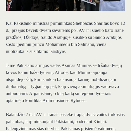
Kai Pakistano ministras pirmininkas Shehbazas Sharifas kovo 12
d., praėjus beveik dviem savaitėms po JAV ir Izraelio karo Irane
pradžios, Džidoje, Saudo Arabijoje, susitiko su Saudo Arabijos
sosto įpėdiniu princu Mohammedu bin Salmanu, viena
nuotrauka iš susitikimo išsiskyrė.
Jame Pakistano armijos vadas Asimas Muniras sėdi šalia dviejų
kovos kamufliažo lyderių. Atrodė, kad Muniro apranga
atspindėjo šalį, kuri sunkiai balansuoja karinę mobilizaciją ir
diplomatiją – lygiai taip pat, kaip vieną akimirką jis vadovavo
antpuoliams Afganistane, o kitą kartą su regiono lyderiais
aptarinėjo konfliktą Artimuosiuose Rytuose.
Balandžio 7 d. JAV ir Iranas pasiekė trapią dvi savaites trukusias
paliaubas, tarpininkaujant Pakistanui, padedant Kinijai.
Palengvindamas šias derybas Pakistanas prisiėmė vaidmenį,