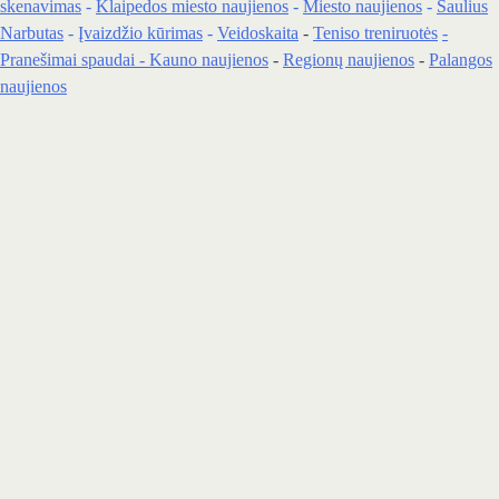
skenavimas
-
Klaipedos miesto naujienos
-
Miesto naujienos
-
Saulius
Narbutas
-
Įvaizdžio kūrimas
-
Veidoskaita
-
Teniso treniruotės
-
Pranešimai spaudai -
Kauno naujienos
-
Regionų naujienos
-
Palangos
naujienos