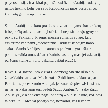
palydos misijas ir atskirai paprašė, kad Saudo Arabija sudarytų
naftos tiekimo kelią per savo Raudonosios jūros uostą Janbu,
kad būtų galima apeiti sąsiaurį.
Saudo Arabija nuo karo pradžios buvo atakuojama Irano raketų
ir bepiločių orlaivių, tačiau ji oficialiai nepasinaudojo gynybos
paktu su Pakistanu. Praėjusį mėnesį abi šalys aptarė, kaip
susitarime vadinami „mechanizmai, skirti sustabdyti“ Irano
atakas. Saudo Arabijos numanomas prašymas yra aiškus:
politinis solidarumas dabar ir karinis pasirengimas, jei eskalacija
peržengs slenkstį, kurio pakaktų paktui pradėti.
Kovo 11 d. interviu televizijai Bloomberg Sharifo užsienio
žiniasklaidos atstovas Mosharrafas Zaidi buvo paklaustas, ar
Pakistanas padės Saudo Arabijai, jei karas išsiplės. „Klausimas
ne tas, ar Pakistanas gali padėti Saudo Arabijai“, – sakė Zaidi.
Abi šalys „visada veikė pagal principą – būti šalia kito, kol joms
to prireiks… Mes tai padarysime, nesvarbu, kas ir kada“.