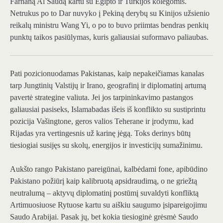
Farhaną Al Saudą kartu su Egipto ir Turkijos kolegomis.
Netrukus po to Dar nuvyko į Pekiną derybų su Kinijos užsienio
reikalų ministru Wang Yi, o po to buvo priimtas bendras penkių
punktų taikos pasiūlymas, kuris galiausiai suformavo paliaubas.
Pati pozicionuodamas
Pakistanas, kaip nepakeičiamas kanalas
tarp Jungtinių Valstijų ir Irano, geografinį ir diplomatinį artumą
pavertė strategine valiuta. Jei jos tarpininkavimo pastangos
galiausiai pasiseks, Islamabadas išeis iš konflikto su sustiprintu
pozicija Vašingtone, geros valios Teherane ir įrodymu, kad
Rijadas yra vertingesnis už karinę jėgą. Toks derinys būtų
tiesiogiai susijęs su skolų, energijos ir investicijų sumažinimu.
Aukšto rango Pakistano pareigūnai, kalbėdami fone, apibūdino
Pakistano požiūrį kaip kalibruotą apsidraudimą, o ne griežtą
neutralumą – aktyvų diplomatinį postūmį suvaldyti konfliktą
Artimuosiuose Rytuose kartu su aiškiu saugumo įsipareigojimu
Saudo Arabijai. Pasak jų, bet kokia tiesioginė grėsmė Saudo