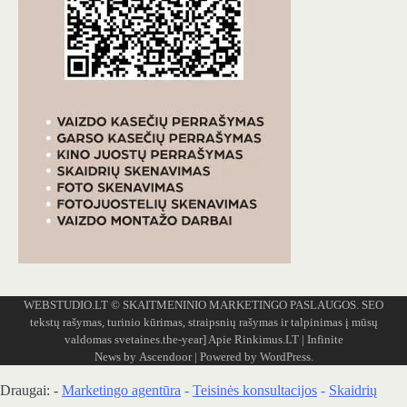
WEBSTUDIO.LT
© SKAITMENINIO MARKETINGO PASLAUGOS. SEO
tekstų rašymas, turinio kūrimas, straipsnių rašymas ir talpinimas į mūsų
valdomas svetaines.the-year]
Apie Rinkimus.LT
| Infinite
News by
Ascendoor
| Powered by
WordPress
.
Draugai: -
Marketingo agentūra
-
Teisinės konsultacijos
-
Skaidrių