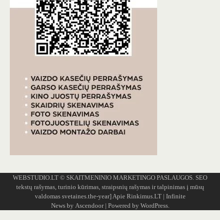
WEBSTUDIO.LT
© SKAITMENINIO MARKETINGO PASLAUGOS. SEO
tekstų rašymas, turinio kūrimas, straipsnių rašymas ir talpinimas į mūsų
valdomas svetaines.the-year]
Apie Rinkimus.LT
| Infinite
News by
Ascendoor
| Powered by
WordPress
.