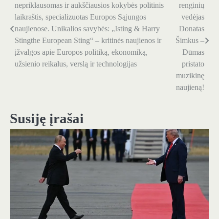
nepriklausomas ir aukščiausios kokybės politinis
renginių
tarp
laikraštis, specializuotas Europos Sąjungos
vedėjas
naujienose. Unikalios savybės: „Isting & Harry
Donatas
įrašų
Stingthe European Sting“ – kritinės naujienos ir
Šimkus –
įžvalgos apie Europos politiką, ekonomiką,
Dūmas
užsienio reikalus, verslą ir technologijas
pristato
muzikinę
naujieną!
Susiję įrašai