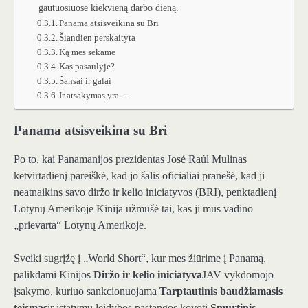
gautuosiuose kiekvieną darbo dieną.
Panama atsisveikina su Bri
Šiandien perskaityta
Ką mes sekame
Kas pasaulyje?
Šansai ir galai
Ir atsakymas yra…
Panama atsisveikina su Bri
Po to, kai Panamanijos prezidentas José Raúl Mulinas
ketvirtadienį pareiškė, kad jo šalis oficialiai pranešė, kad ji
neatnaikins savo diržo ir kelio iniciatyvos (BRI), penktadienį
Lotynų Amerikoje Kinija užmušė tai, kas ji mus vadino
„prievarta“ Lotynų Amerikoje.
Sveiki sugrįžę į „World Short“, kur mes žiūrime į Panamą,
palikdami Kinijos
Diržo ir kelio iniciatyva
JAV vykdomojo
įsakymo, kuriuo sankcionuojama
Tarptautinis baudžiamasis
teismas
ir įstatymų leidybos pastangos kovoti
Smurtinis