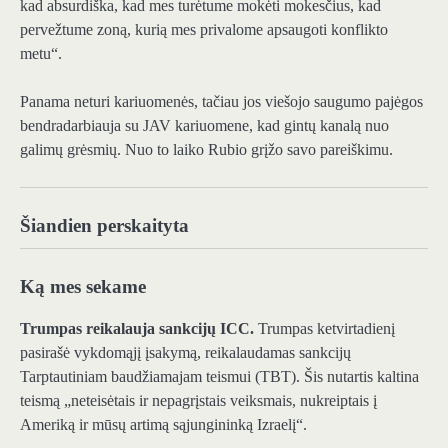
kad absurdiška, kad mes turėtume mokėti mokesčius, kad
pervežtume zoną, kurią mes privalome apsaugoti konflikto
metu“.
Panama neturi kariuomenės, tačiau jos viešojo saugumo pajėgos
bendradarbiauja su JAV kariuomene, kad gintų kanalą nuo
galimų grėsmių. Nuo to laiko Rubio grįžo savo pareiškimu.
Šiandien perskaityta
Ką mes sekame
Trumpas reikalauja sankcijų ICC.
Trumpas ketvirtadienį
pasirašė vykdomąjį įsakymą, reikalaudamas sankcijų
Tarptautiniam baudžiamajam teismui (TBT). Šis nutartis kaltina
teismą „neteisėtais ir nepagrįstais veiksmais, nukreiptais į
Ameriką ir mūsų artimą sąjungininką Izraelį“.