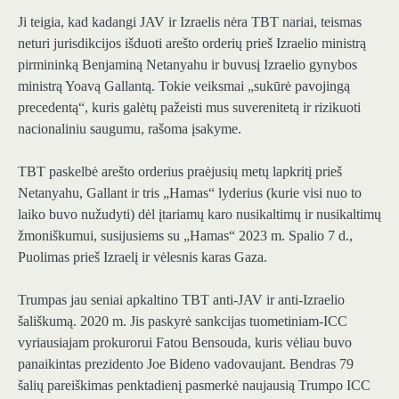
Ji teigia, kad kadangi JAV ir Izraelis nėra TBT nariai, teismas
neturi jurisdikcijos išduoti arešto orderių prieš Izraelio ministrą
pirmininką Benjaminą Netanyahu ir buvusį Izraelio gynybos
ministrą Yoavą Gallantą. Tokie veiksmai „sukūrė pavojingą
precedentą“, kuris galėtų pažeisti mus suverenitetą ir rizikuoti
nacionaliniu saugumu, rašoma įsakyme.
TBT paskelbė arešto orderius praėjusių metų lapkritį prieš
Netanyahu, Gallant ir tris „Hamas“ lyderius (kurie visi nuo to
laiko buvo nužudyti) dėl įtariamų karo nusikaltimų ir nusikaltimų
žmoniškumui, susijusiems su „Hamas“ 2023 m. Spalio 7 d.,
Puolimas prieš Izraelį ir vėlesnis karas Gaza.
Trumpas jau seniai apkaltino TBT anti-JAV ir anti-Izraelio
šališkumą. 2020 m. Jis paskyrė sankcijas tuometiniam-ICC
vyriausiajam prokurorui Fatou Bensouda, kuris vėliau buvo
panaikintas prezidento Joe Bideno vadovaujant. Bendras 79
šalių pareiškimas penktadienį pasmerkė naujausią Trumpo ICC