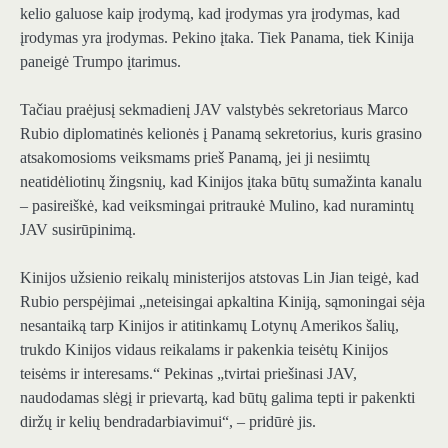
kelio galuose kaip įrodymą, kad įrodymas yra įrodymas, kad
įrodymas yra įrodymas. Pekino įtaka. Tiek Panama, tiek Kinija
paneigė Trumpo įtarimus.
Tačiau praėjusį sekmadienį JAV valstybės sekretoriaus Marco
Rubio diplomatinės kelionės į Panamą sekretorius, kuris grasino
atsakomosioms veiksmams prieš Panamą, jei ji nesiimtų
neatidėliotinų žingsnių, kad Kinijos įtaka būtų sumažinta kanalu
– pasireiškė, kad veiksmingai pritraukė Mulino, kad nuramintų
JAV susirūpinimą.
Kinijos užsienio reikalų ministerijos atstovas Lin Jian teigė, kad
Rubio perspėjimai „neteisingai apkaltina Kiniją, sąmoningai sėja
nesantaiką tarp Kinijos ir atitinkamų Lotynų Amerikos šalių,
trukdo Kinijos vidaus reikalams ir pakenkia teisėtų Kinijos
teisėms ir interesams.“ Pekinas „tvirtai priešinasi JAV,
naudodamas slėgį ir prievartą, kad būtų galima tepti ir pakenkti
diržų ir kelių bendradarbiavimui“, – pridūrė jis.