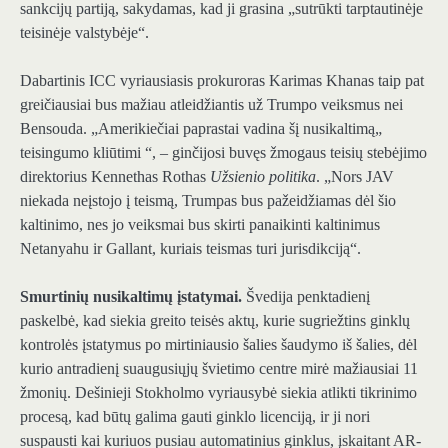
sankcijų partiją, sakydamas, kad ji grasina „sutrūkti tarptautinėje
teisinėje valstybėje“.
Dabartinis ICC vyriausiasis prokuroras Karimas Khanas taip pat
greičiausiai bus mažiau atleidžiantis už Trumpo veiksmus nei
Bensouda. „Amerikiečiai paprastai vadina šį nusikaltimą„
teisingumo kliūtimi “, – ginčijosi buvęs žmogaus teisių stebėjimo
direktorius Kennethas Rothas
Užsienio politika
. „Nors JAV
niekada neįstojo į teismą, Trumpas bus pažeidžiamas dėl šio
kaltinimo, nes jo veiksmai bus skirti panaikinti kaltinimus
Netanyahu ir Gallant, kuriais teismas turi jurisdikciją“.
Smurtinių nusikaltimų įstatymai.
Švedija penktadienį
paskelbė, kad siekia greito teisės aktų, kurie sugriežtins ginklų
kontrolės įstatymus po mirtiniausio šalies šaudymo iš šalies, dėl
kurio antradienį suaugusiųjų švietimo centre mirė mažiausiai 11
žmonių. Dešinieji Stokholmo vyriausybė siekia atlikti tikrinimo
procesą, kad būtų galima gauti ginklo licenciją, ir ji nori
suspausti kai kuriuos pusiau automatinius ginklus, įskaitant AR-