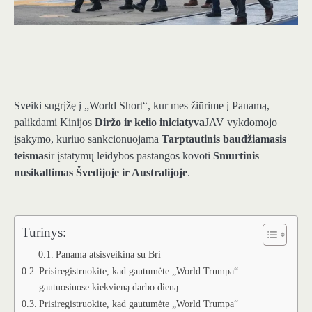
Sveiki sugrįžę į „World Short“, kur mes žiūrime į Panamą,
palikdami Kinijos
Diržo ir kelio iniciatyva
JAV vykdomojo
įsakymo, kuriuo sankcionuojama
Tarptautinis baudžiamasis
teismas
ir įstatymų leidybos pastangos kovoti
Smurtinis
nusikaltimas Švedijoje ir Australijoje
.
Turinys:
Panama atsisveikina su Bri
Prisiregistruokite, kad gautumėte „World Trumpa“
gautuosiuose kiekvieną darbo dieną.
Prisiregistruokite, kad gautumėte „World Trumpa“