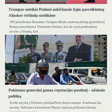
Trumpas suteikia Putinui aukščiausio lygio pasveikinimą
Aliaskos viršūnių susitikime
JAV prezidentas Donaldas Trumpas išleido raudoną kilimą (pažodžiui)
Rusijos prezidentui Vladimirui Putinui, kai du vyrai penktadienį
atvyko į Aliaską, kad…
Pakistano generolai gauna reputacijos postūmį – užsienio
politiką
Sveiki atvykę į Užsienio politikaPietų Azijos trumpa. Svarbiausi šią
savaitę: Pakistano kariuomenė Matyti, kad jos politiniai likimai