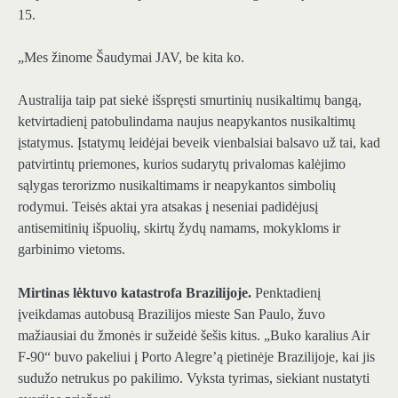
15.
„Mes žinome Šaudymai JAV, be kita ko.
Australija taip pat siekė išspręsti smurtinių nusikaltimų bangą,
ketvirtadienį patobulindama naujus neapykantos nusikaltimų
įstatymus. Įstatymų leidėjai beveik vienbalsiai balsavo už tai, kad
patvirtintų priemones, kurios sudarytų privalomas kalėjimo
sąlygas terorizmo nusikaltimams ir neapykantos simbolių
rodymui. Teisės aktai yra atsakas į neseniai padidėjusį
antisemitinių išpuolių, skirtų žydų namams, mokykloms ir
garbinimo vietoms.
Mirtinas lėktuvo katastrofa Brazilijoje.
Penktadienį
įveikdamas autobusą Brazilijos mieste San Paulo, žuvo
mažiausiai du žmonės ir sužeidė šešis kitus. „Buko karalius Air
F-90“ buvo pakeliui į Porto Alegre’ą pietinėje Brazilijoje, kai jis
sudužo netrukus po pakilimo. Vyksta tyrimas, siekiant nustatyti