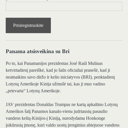
Prisiregistruokite
Panama atsisveikina su Bri
Po to, kai Panamanijos prezidentas José Raúl Mulinas
ketvirtadienį pareiškė, kad jo šalis oficialiai pranešė, kad ji
neatnaikins savo diržo ir kelio iniciatyvos (BRI), penktadienį
Lotynų Amerikoje Kinija užmušė tai, kas ji mus vadino
„prievarta“ Lotynų Amerikoje.
JAV prezidentas Donaldas Trumpas ne kartą apkaltino Lotynų
Amerikos šalį Panamos kanalo-vienu judriausių pasaulio
vandens kelių-Kinijos-į Kiniją, nurodydama Honkonge
įsikūrusią įmonę, kuri valdo uostų įrenginius abiejuose vandens