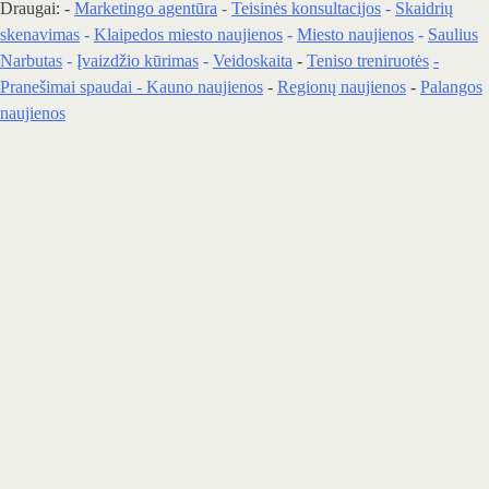
Draugai: -
Marketingo agentūra
-
Teisinės konsultacijos
-
Skaidrių
skenavimas
-
Klaipedos miesto naujienos
-
Miesto naujienos
-
Saulius
Narbutas
-
Įvaizdžio kūrimas
-
Veidoskaita
-
Teniso treniruotės
-
Pranešimai spaudai -
Kauno naujienos
-
Regionų naujienos
-
Palangos
naujienos