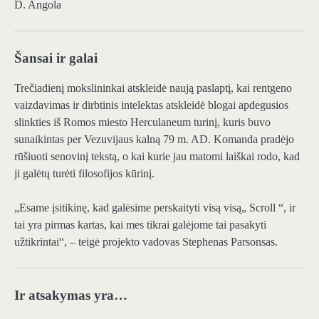
D. Angola
Šansai ir galai
Trečiadienį mokslininkai atskleidė naują paslaptį, kai rentgeno
vaizdavimas ir dirbtinis intelektas atskleidė blogai apdegusios
slinkties iš Romos miesto Herculaneum turinį, kuris buvo
sunaikintas per Vezuvijaus kalną 79 m. AD. Komanda pradėjo
rūšiuoti senovinį tekstą, o kai kurie jau matomi laiškai rodo, kad
ji galėtų turėti filosofijos kūrinį.
„Esame įsitikinę, kad galėsime perskaityti visą visą„ Scroll “, ir
tai yra pirmas kartas, kai mes tikrai galėjome tai pasakyti
užtikrintai“, – teigė projekto vadovas Stephenas Parsonsas.
Ir atsakymas yra…