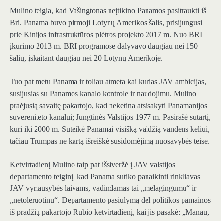
Mulino teigia, kad Vašingtonas neįtikino Panamos pasitraukti iš
Bri. Panama buvo pirmoji Lotynų Amerikos šalis, prisijungusi
prie Kinijos infrastruktūros plėtros projekto 2017 m. Nuo BRI
įkūrimo 2013 m. BRI programose dalyvavo daugiau nei 150
šalių, įskaitant daugiau nei 20 Lotynų Amerikoje.
Tuo pat metu Panama ir toliau atmeta kai kurias JAV ambicijas,
susijusias su Panamos kanalo kontrole ir naudojimu. Mulino
praėjusią savaitę pakartojo, kad neketina atsisakyti Panamanijos
suvereniteto kanalui; Jungtinės Valstijos 1977 m. Pasirašė sutartį,
kuri iki 2000 m. Suteikė Panamai visišką valdžią vandens keliui,
tačiau Trumpas ne kartą išreiškė susidomėjimą nuosavybės teise.
Ketvirtadienį Mulino taip pat išsiveržė į JAV valstijos
departamento teiginį, kad Panama sutiko panaikinti rinkliavas
JAV vyriausybės laivams, vadindamas tai „melagingumu“ ir
„netoleruotinu“. Departamento pasiūlymą dėl politikos pamainos
iš pradžių pakartojo Rubio ketvirtadienį, kai jis pasakė: „Manau,