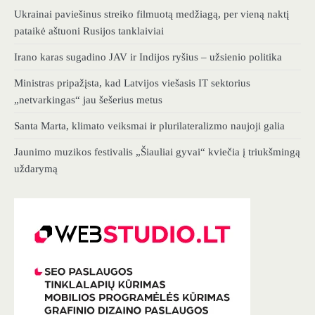
Ukrainai paviešinus streiko filmuotą medžiagą, per vieną naktį
pataikė aštuoni Rusijos tanklaiviai
Irano karas sugadino JAV ir Indijos ryšius – užsienio politika
Ministras pripažįsta, kad Latvijos viešasis IT sektorius
„netvarkingas“ jau šešerius metus
Santa Marta, klimato veiksmai ir plurilateralizmo naujoji galia
Jaunimo muzikos festivalis „Šiauliai gyvai“ kviečia į triukšmingą
uždarymą