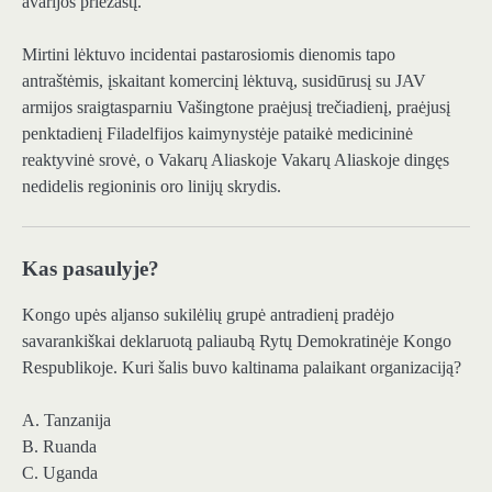
avarijos priežastį.
Mirtini lėktuvo incidentai pastarosiomis dienomis tapo
antraštėmis, įskaitant komercinį lėktuvą, susidūrusį su JAV
armijos sraigtasparniu Vašingtone praėjusį trečiadienį, praėjusį
penktadienį Filadelfijos kaimynystėje pataikė medicininė
reaktyvinė srovė, o Vakarų Aliaskoje Vakarų Aliaskoje dingęs
nedidelis regioninis oro linijų skrydis.
Kas pasaulyje?
Kongo upės aljanso sukilėlių grupė antradienį pradėjo
savarankiškai deklaruotą paliaubą Rytų Demokratinėje Kongo
Respublikoje. Kuri šalis buvo kaltinama palaikant organizaciją?
A. Tanzanija
B. Ruanda
C. Uganda