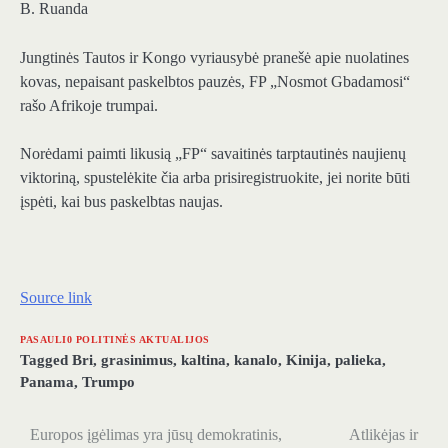
B. Ruanda
Jungtinės Tautos ir Kongo vyriausybė pranešė apie nuolatines
kovas, nepaisant paskelbtos pauzės, FP „Nosmot Gbadamosi“
rašo Afrikoje trumpai.
Norėdami paimti likusią „FP“ savaitinės tarptautinės naujienų
viktoriną, spustelėkite čia arba prisiregistruokite, jei norite būti
įspėti, kai bus paskelbtas naujas.
Source link
PASAULI0 POLITINĖS AKTUALIJOS
Tagged
Bri
,
grasinimus
,
kaltina
,
kanalo
,
Kinija
,
palieka
,
Panama
,
Trumpo
Europos įgėlimas yra jūsų demokratinis,
Atlikėjas ir
Navigacija