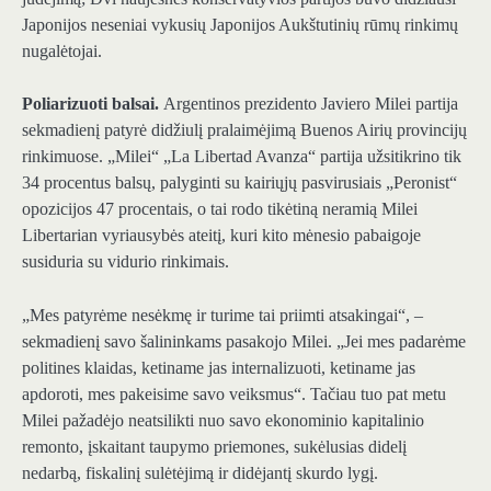
Japonijos neseniai vykusių Japonijos Aukštutinių rūmų rinkimų
nugalėtojai.
Poliarizuoti balsai.
Argentinos prezidento Javiero Milei partija
sekmadienį patyrė didžiulį pralaimėjimą Buenos Airių provincijų
rinkimuose. „Milei“ „La Libertad Avanza“ partija užsitikrino tik
34 procentus balsų, palyginti su kairiųjų pasvirusiais „Peronist“
opozicijos 47 procentais, o tai rodo tikėtiną neramią Milei
Libertarian vyriausybės ateitį, kuri kito mėnesio pabaigoje
susiduria su vidurio rinkimais.
„Mes patyrėme nesėkmę ir turime tai priimti atsakingai“, –
sekmadienį savo šalininkams pasakojo Milei. „Jei mes padarėme
politines klaidas, ketiname jas internalizuoti, ketiname jas
apdoroti, mes pakeisime savo veiksmus“. Tačiau tuo pat metu
Milei pažadėjo neatsilikti nuo savo ekonominio kapitalinio
remonto, įskaitant taupymo priemones, sukėlusias didelį
nedarbą, fiskalinį sulėtėjimą ir didėjantį skurdo lygį.