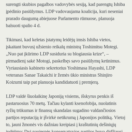
surengti skubios pagalbos vadovybės sesiją, kad parengtų Ishiba
įpėdinio pasiūlymus. LDP vadovaujama koalicija, kuri neseniai
prarado daugumą abiejuose Parlamento rūmuose, planuoja
balsuoti spalio 4 d.
Tikimasi, kad keletas įstatymų leidėjų imsis Ishiba vietos,
įskaitant buvusį užsienio reikalų ministrą Toshimitsu Motegi.
„Nuo pat įkūrimo LDP susiduria su blogiausia krize“, –
pirmadienį sakė Motogi, paskelbęs savo pasiūlymų ketinimus.
Vyriausiasis kabineto sekretorius Yoshimasa Hayashi, LDP
veteranas Sanae Takaichi ir žemės ūkio ministras Shinjiro
Koizumi taip pat planuoja kandidatuoti į premjerą.
LDP valdė šiuolaikinę Japoniją visiems, išskyrus penkis iš
pastaruosius 70 metų. Tačiau kylanti ksenofobija, nuolatinis
ryžių trūkumas ir finansų skandalas sugadino valdančiosios
partijos reputaciją ir įšvirkė netikrumą į Japonijos politiką. Vietoj
to, jauni žmonės vis dažniau kreipiasi į kraštutinių dešiniųjų
judėjimą; Dvi naujesnės konservatyvios partijos buvo didžiausi