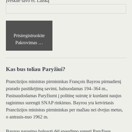
Įveskite savo el. Laišką
Prisiregistruokite
Pakrovimas …
Kas bus toliau Paryžiui?
Prancūzijos ministras pirmininkas François Bayrou pirmadienį
prarado pasitikėjimą savimi, balsuodamas 194–364 m.,
Pasinaudodamas Paryžiumi į politinę suirutę ir kurdami naujus
raginimus surengti SNAP rinkimus. Bayrou yra ketvirtasis
Prancūzijos ministras pirmininkas per mažiau nei dvejus metus,
o antrasis-nuo 1962 m.
Bayrou paragino balsuoti dėl spaudimo spręsti Paryžiaus