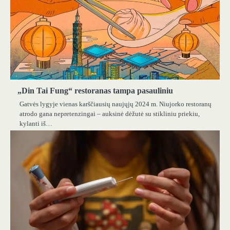
„Din Tai Fung“ restoranas tampa pasauliniu
Gatvės lygyje vienas karščiausių naujųjų 2024 m. Niujorko restoranų
atrodo gana nepretenzingai – auksinė dėžutė su stikliniu priekiu,
kylanti iš…