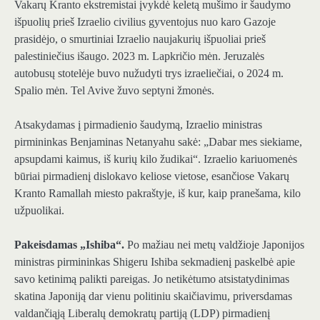
Vakarų Kranto ekstremistai įvykdė keletą mušimo ir šaudymo
išpuolių prieš Izraelio civilius gyventojus nuo karo Gazoje
prasidėjo, o smurtiniai Izraelio naujakurių išpuoliai prieš
palestiniečius išaugo. 2023 m. Lapkričio mėn. Jeruzalės
autobusų stotelėje buvo nužudyti trys izraeliečiai, o 2024 m.
Spalio mėn. Tel Avive žuvo septyni žmonės.
Atsakydamas į pirmadienio šaudymą, Izraelio ministras
pirmininkas Benjaminas Netanyahu sakė: „Dabar mes siekiame,
apsupdami kaimus, iš kurių kilo žudikai“. Izraelio kariuomenės
būriai pirmadienį dislokavo keliose vietose, esančiose Vakarų
Kranto Ramallah miesto pakraštyje, iš kur, kaip pranešama, kilo
užpuolikai.
Pakeisdamas „Ishiba“.
Po mažiau nei metų valdžioje Japonijos
ministras pirmininkas Shigeru Ishiba sekmadienį paskelbė apie
savo ketinimą palikti pareigas. Jo netikėtumo atsistatydinimas
skatina Japoniją dar vienu politiniu skaičiavimu, priversdamas
valdančiąją Liberalų demokratų partiją (LDP) pirmadienį