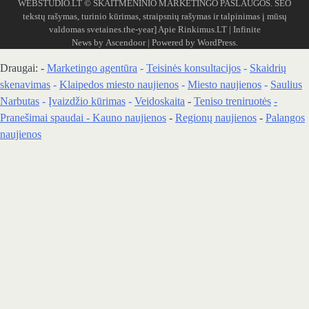
WEBSTUDIO.LT
© SKAITMENINIO MARKETINGO PASLAUGOS. SEO
tekstų rašymas, turinio kūrimas, straipsnių rašymas ir talpinimas į mūsų
valdomas svetaines.the-year]
Apie Rinkimus.LT
| Infinite
News by
Ascendoor
| Powered by
WordPress
.
Draugai: -
Marketingo agentūra
-
Teisinės konsultacijos
-
Skaidrių
skenavimas
-
Klaipedos miesto naujienos
-
Miesto naujienos
-
Saulius
Narbutas
-
Įvaizdžio kūrimas
-
Veidoskaita
-
Teniso treniruotės
-
Pranešimai spaudai -
Kauno naujienos
-
Regionų naujienos
-
Palangos
naujienos