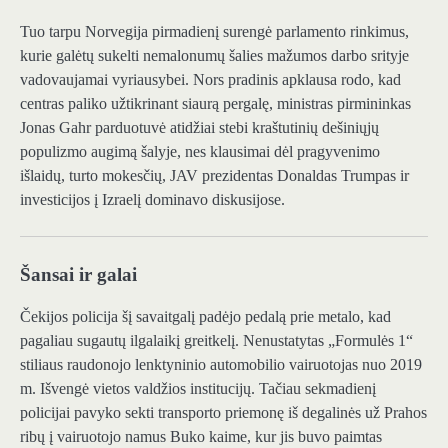
Tuo tarpu Norvegija pirmadienį surengė parlamento rinkimus,
kurie galėtų sukelti nemalonumų šalies mažumos darbo srityje
vadovaujamai vyriausybei. Nors pradinis apklausa rodo, kad
centras paliko užtikrinant siaurą pergalę, ministras pirmininkas
Jonas Gahr parduotuvė atidžiai stebi kraštutinių dešiniųjų
populizmo augimą šalyje, nes klausimai dėl pragyvenimo
išlaidų, turto mokesčių, JAV prezidentas Donaldas Trumpas ir
investicijos į Izraelį dominavo diskusijose.
Šansai ir galai
Čekijos policija šį savaitgalį padėjo pedalą prie metalo, kad
pagaliau sugautų ilgalaikį greitkelį. Nenustatytas „Formulės 1“
stiliaus raudonojo lenktyninio automobilio vairuotojas nuo 2019
m. Išvengė vietos valdžios institucijų. Tačiau sekmadienį
policijai pavyko sekti transporto priemonę iš degalinės už Prahos
ribų į vairuotojo namus Buko kaime, kur jis buvo paimtas