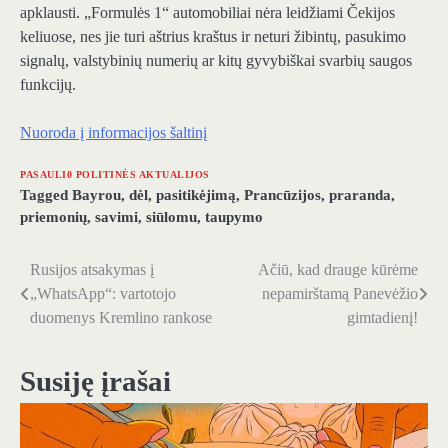
apklausti. „Formulės 1“ automobiliai nėra leidžiami Čekijos
keliuose, nes jie turi aštrius kraštus ir neturi žibintų, pasukimo
signalų, valstybinių numerių ar kitų gyvybiškai svarbių saugos
funkcijų.
Nuoroda į informacijos šaltinį
PASAULI0 POLITINĖS AKTUALIJOS
Tagged
Bayrou
,
dėl
,
pasitikėjimą
,
Prancūzijos
,
praranda
,
priemonių
,
savimi
,
siūlomu
,
taupymo
Rusijos atsakymas į
Ačiū, kad drauge kūrėme
Navigacija
„WhatsApp“: vartotojo
nepamirštamą Panevėžio
tarp
duomenys Kremlino rankose
gimtadienį!
įrašų
Susiję įrašai