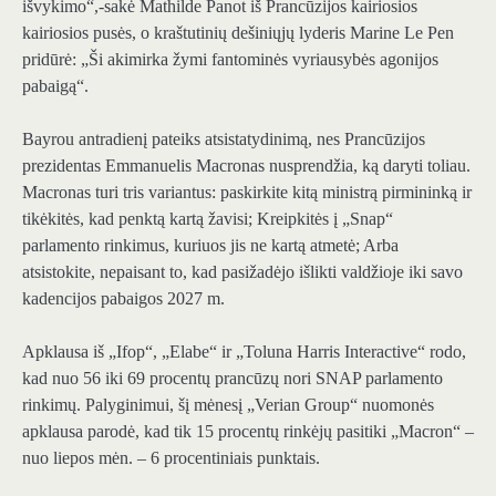
išvykimo“,-sakė Mathilde Panot iš Prancūzijos kairiosios
kairiosios pusės, o kraštutinių dešiniųjų lyderis Marine Le Pen
pridūrė: „Ši akimirka žymi fantominės vyriausybės agonijos
pabaigą“.
Bayrou antradienį pateiks atsistatydinimą, nes Prancūzijos
prezidentas Emmanuelis Macronas nusprendžia, ką daryti toliau.
Macronas turi tris variantus: paskirkite kitą ministrą pirmininką ir
tikėkitės, kad penktą kartą žavisi; Kreipkitės į „Snap“
parlamento rinkimus, kuriuos jis ne kartą atmetė; Arba
atsistokite, nepaisant to, kad pasižadėjo išlikti valdžioje iki savo
kadencijos pabaigos 2027 m.
Apklausa iš „Ifop“, „Elabe“ ir „Toluna Harris Interactive“ rodo,
kad nuo 56 iki 69 procentų prancūzų nori SNAP parlamento
rinkimų. Palyginimui, šį mėnesį „Verian Group“ nuomonės
apklausa parodė, kad tik 15 procentų rinkėjų pasitiki „Macron“ –
nuo liepos mėn. – 6 procentiniais punktais.