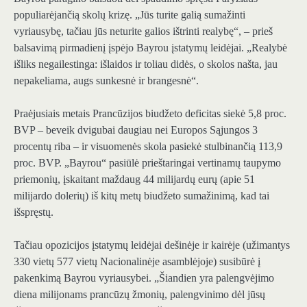
populiarėjančią skolų krizę. „Jūs turite galią sumažinti
vyriausybę, tačiau jūs neturite galios ištrinti realybę“, – prieš
balsavimą pirmadienį įspėjo Bayrou įstatymų leidėjai. „Realybė
išliks negailestinga: išlaidos ir toliau didės, o skolos našta, jau
nepakeliama, augs sunkesnė ir brangesnė“.
Praėjusiais metais Prancūzijos biudžeto deficitas siekė 5,8 proc.
BVP – beveik dvigubai daugiau nei Europos Sąjungos 3
procentų riba – ir visuomenės skola pasiekė stulbinančią 113,9
proc. BVP. „Bayrou“ pasiūlė prieštaringai vertinamų taupymo
priemonių, įskaitant maždaug 44 milijardų eurų (apie 51
milijardo dolerių) iš kitų metų biudžeto sumažinimą, kad tai
išspręstų.
Tačiau opozicijos įstatymų leidėjai dešinėje ir kairėje (užimantys
330 vietų 577 vietų Nacionalinėje asamblėjoje) susibūrė į
pakenkimą Bayrou vyriausybei. „Šiandien yra palengvėjimo
diena milijonams prancūzų žmonių, palengvinimo dėl jūsų