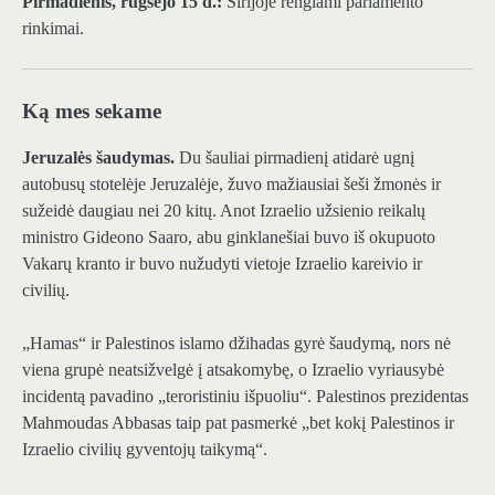
Pirmadienis, rugsėjo 15 d.:
Sirijoje rengiami parlamento
rinkimai.
Ką mes sekame
Jeruzalės šaudymas.
Du šauliai pirmadienį atidarė ugnį
autobusų stotelėje Jeruzalėje, žuvo mažiausiai šeši žmonės ir
sužeidė daugiau nei 20 kitų. Anot Izraelio užsienio reikalų
ministro Gideono Saaro, abu ginklanešiai buvo iš okupuoto
Vakarų kranto ir buvo nužudyti vietoje Izraelio kareivio ir
civilių.
„Hamas“ ir Palestinos islamo džihadas gyrė šaudymą, nors nė
viena grupė neatsižvelgė į atsakomybę, o Izraelio vyriausybė
incidentą pavadino „teroristiniu išpuoliu“. Palestinos prezidentas
Mahmoudas Abbasas taip pat pasmerkė „bet kokį Palestinos ir
Izraelio civilių gyventojų taikymą“.