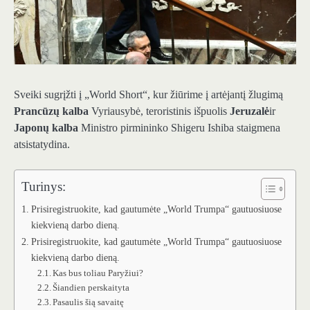
Sveiki sugrįžti į „World Short“, kur žiūrime į artėjantį žlugimą
Prancūzų kalba
Vyriausybė, teroristinis išpuolis
Jeruzalė
ir
Japonų kalba
Ministro pirmininko Shigeru Ishiba staigmena
atsistatydina.
Turinys:
Prisiregistruokite, kad gautumėte „World Trumpa“ gautuosiuose
kiekvieną darbo dieną.
Prisiregistruokite, kad gautumėte „World Trumpa“ gautuosiuose
kiekvieną darbo dieną.
Kas bus toliau Paryžiui?
Šiandien perskaityta
Pasaulis šią savaitę