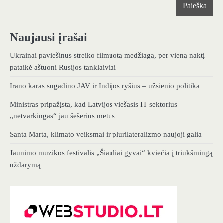
Paieška
Naujausi įrašai
Ukrainai paviešinus streiko filmuotą medžiagą, per vieną naktį
pataikė aštuoni Rusijos tanklaiviai
Irano karas sugadino JAV ir Indijos ryšius – užsienio politika
Ministras pripažįsta, kad Latvijos viešasis IT sektorius
„netvarkingas“ jau šešerius metus
Santa Marta, klimato veiksmai ir plurilateralizmo naujoji galia
Jaunimo muzikos festivalis „Šiauliai gyvai“ kviečia į triukšmingą
uždarymą