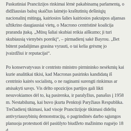
Paskutiniai Prancūzijos rinkimai lėmė pakabinamą parlamentą, o
didžiausias balsų skaičius laimėjo kraštutinių dešiniųjų
nacionalinį mitingą, kairiosios šalies kairiosios pakraipos aljansas
užtikrino daugiausiai vietų, o Macrono centristinė koalicija
praranda įtaką. „Mūsų šaliai skubiai reikia aiškumo; ji turi
skubiausią vienybės poreikį“, – pirmadienį sakė Bayrou. „Bet
būtent padalijimas grasina vyrauti, o tai kelia grėsmę jo
įvaizdžiui ir reputacijai“.
Po konservatyvaus ir centristo ministro pirmininko nesėkmių kai
kurie analitikai tikisi, kad Macronas pasirinks kandidatą iš
centrinio kairės socialistų, o ne raginami surengti rinkimus ar
atsisakyti savęs. Vis dėlto opozicijos partijos gali likti
nesuvokiamos dėl to, ką pasirenka, ir paralyžius, panašus į 1958
m. Nestabilumą, kai buvo įkurta Penktoji Paryžiaus Respublika.
Trečiadienį tikimasi, kad visoje Prancūzijoje tikimasi didelių
antivyriausybinių demonstracijų, o pagrindinės darbo sąjungos
planuoja protestuoti dėl pasiūlyto biudžeto mažinimo rugsėjo 18
d.