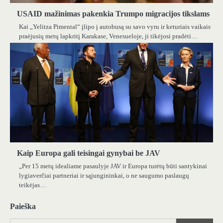
USAID mažinimas pakenkia Trumpo migracijos tikslams
Kai „Yelitza Pimental“ įlipo į autobusą su savo vyru ir keturiais vaikais
praėjusių metų lapkritį Karakase, Venesueloje, ji tikėjosi pradėti…
Kaip Europa gali teisingai gynybai be JAV
„Per 15 metų idealiame pasaulyje JAV ir Europa turėtų būti santykinai
lygiaverčiai partneriai ir sąjungininkai, o ne saugumo paslaugų
teikėjas…
Paieška