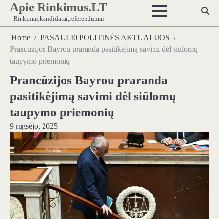
Apie Rinkimus.LT
Skip
to
Rinkimai,kandidatai,referendumai
content
Home
PASAULI0 POLITINĖS AKTUALIJOS
Prancūzijos Bayrou praranda pasitikėjimą savimi dėl siūlomų
taupymo priemonių
Prancūzijos Bayrou praranda
pasitikėjimą savimi dėl siūlomų
taupymo priemonių
9 rugsėjo, 2025