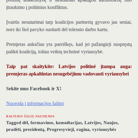
įtraukimo į politinius konfliktus.
Įvairūs nesutarimai tarp koalicijos partnerių gyvavo jau seniai,
nors iki šiol pavyko susitarti dėl tolesnio darbo kartu.
Premjeras anksčiau yra pareiškęs, kad jei pažangieji nuspręstų
palikti koaliciją, toliau veiktų techninė vyriausybė.
Taip pat skaitykite: Latvijos politinė įtampa auga:
premjeras apkaltintas nesugebėjimu vadovauti vyriausybei
Sekite mus Facebook ir X!
Nuoroda į informacijos šaltinį
BALTIJOS ŠALIŲ NAUJIENOS
Tagged
dėl
,
formavimo
,
konsultacijas
,
Latvijos
,
Naujos
,
pradėti
,
prezidentą
,
Progresyvieji
,
ragina
,
vyriausybės