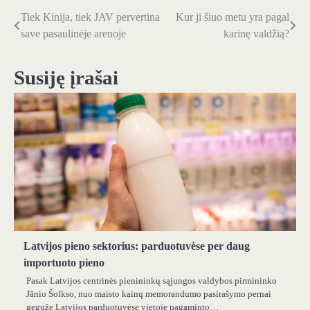
Tiek Kinija, tiek JAV pervertina
Kur ji šiuo metu yra pagal
Navigacija
save pasaulinėje arenoje
karinę valdžią?
tarp
įrašų
Susiję įrašai
Latvijos pieno sektorius: parduotuvėse per daug
importuoto pieno
Pasak Latvijos centrinės pienininkų sąjungos valdybos pirmininko
Jānio Šolkso, nuo maisto kainų memorandumo pasirašymo pernai
gegužę Latvijos parduotuvėse vietoje pagaminto…