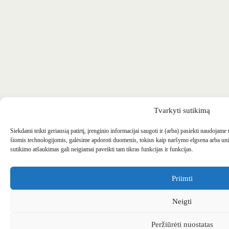
Tvarkyti sutikimą
Siekdami teikti geriausią patirtį, įrenginio informacijai saugoti ir (arba) pasiekti naudojame
šiomis technologijomis, galėsime apdoroti duomenis, tokius kaip naršymo elgsena arba uni
sutikimo atšaukimas gali neigiamai paveikti tam tikras funkcijas ir funkcijas.
Priimti
Neigti
Peržiūrėti nuostatas