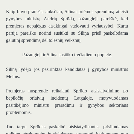
Kaip buvo pranešta anksčiau, Silinai priėmus sprendimą atleisti
gynybos ministrą Andrių Sprūdą, pažangieji pareiškė, kad
premjeras nepajėgus atsakingai vadovauti vyriausybei. Kartu
partija pareiškė norinti susitikti su Siliņa prieš paskelbdama
galutinį sprendimą dėl tolesnių veiksmų.
Pažangieji ir Siliņa susitiko trečiadienio popietę.
Siliną lydėjo jos pasirinktas kandidatas į gynybos ministrus
Melnis.
Premjeras nusprendė reikalauti Sprūdo atsistatydinimo po
bepiločių orlaivių incidentų Latgaloje, motyvuodamas
pasitikėjimo ministru praradimu ir gynybos sektoriaus
problemomis.
Tuo tarpu Sprūdas paskelbė atsistatydinantis, prisiimdamas
politinę atsakomybę ir siekdamas apsaugoti kariuomenę nuo