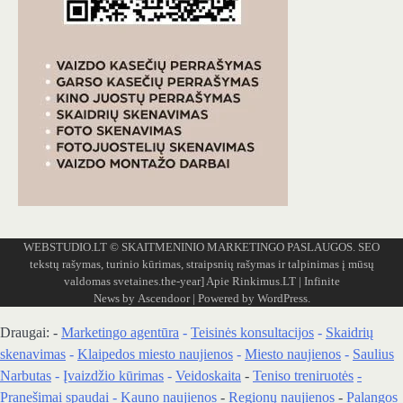
WEBSTUDIO.LT
© SKAITMENINIO MARKETINGO PASLAUGOS. SEO
tekstų rašymas, turinio kūrimas, straipsnių rašymas ir talpinimas į mūsų
valdomas svetaines.the-year]
Apie Rinkimus.LT
| Infinite
News by
Ascendoor
| Powered by
WordPress
.
Draugai: -
Marketingo agentūra
-
Teisinės konsultacijos
-
Skaidrių
skenavimas
-
Klaipedos miesto naujienos
-
Miesto naujienos
-
Saulius
Narbutas
-
Įvaizdžio kūrimas
-
Veidoskaita
-
Teniso treniruotės
-
Pranešimai spaudai -
Kauno naujienos
-
Regionų naujienos
-
Palangos