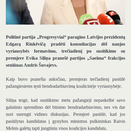
Politinė partija „Progresyviai“ paragino Latvijos prezidentą
Edgarą Rinkēvičą pradėti konsultacijas dėl naujos
vyriausybės formavimo, trečiadienį po susitikimo su
premjere Evika Siliņa pranešė partijos „Saeima“ frakcijos
seniūnas Andris Šuvajevs.
Kaip buvo pranešta anksčiau, premjeras trečiadienį pasiūlė
pažangiesiems tęsti bendradarbiavimą koalicinėje vyriausybėje.
Siliņa teigė, kad susitikimo metu pažangieji nepaskelbė savo
galutinio sprendimo dėl būsimo bendradarbiavimo, nes vis dar
nori surengti vidines diskusijas. Premjerė pasiūlė, kad jos
pasiūlytas kandidatas į gynybos ministrus pulkininkas Raivis
Melnis galėtų tapti jungtiniu visos koalicijos kandidatu.