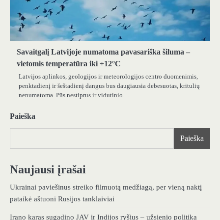
Savaitgalį Latvijoje numatoma pavasariška šiluma –
vietomis temperatūra iki +12°C
Latvijos aplinkos, geologijos ir meteorologijos centro duomenimis,
penktadienį ir šeštadienį dangus bus daugiausia debesuotas, kritulių
nenumatoma. Pūs nestiprus ir vidutinio…
Paieška
Paieška
Naujausi įrašai
Ukrainai paviešinus streiko filmuotą medžiagą, per vieną naktį
pataikė aštuoni Rusijos tanklaiviai
Irano karas sugadino JAV ir Indijos ryšius – užsienio politika