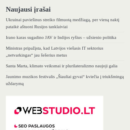
Naujausi įrašai
Ukrainai paviešinus streiko filmuotą medžiagą, per vieną naktį
pataikė aštuoni Rusijos tanklaiviai
Irano karas sugadino JAV ir Indijos ryšius – užsienio politika
Ministras pripažįsta, kad Latvijos viešasis IT sektorius
„netvarkingas“ jau šešerius metus
Santa Marta, klimato veiksmai ir plurilateralizmo naujoji galia
Jaunimo muzikos festivalis „Šiauliai gyvai“ kviečia į triukšmingą
uždarymą