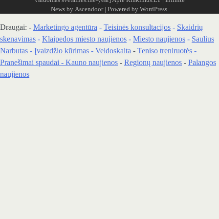
News by
Ascendoor
| Powered by
WordPress
.
Draugai: -
Marketingo agentūra
-
Teisinės konsultacijos
-
Skaidrių
skenavimas
-
Klaipedos miesto naujienos
-
Miesto naujienos
-
Saulius
Narbutas
-
Įvaizdžio kūrimas
-
Veidoskaita
-
Teniso treniruotės
-
Pranešimai spaudai -
Kauno naujienos
-
Regionų naujienos
-
Palangos
naujienos