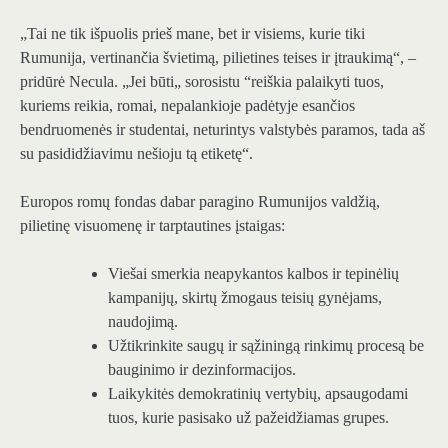
„Tai ne tik išpuolis prieš mane, bet ir visiems, kurie tiki
Rumunija, vertinančia švietimą, pilietines teises ir įtraukimą“, –
pridūrė Necula. „Jei būti„ sorosistu “reiškia palaikyti tuos,
kuriems reikia, romai, nepalankioje padėtyje esančios
bendruomenės ir studentai, neturintys valstybės paramos, tada aš
su pasididžiavimu nešioju tą etiketę“.
Europos romų fondas dabar paragino Rumunijos valdžią,
pilietinę visuomenę ir tarptautines įstaigas:
Viešai smerkia neapykantos kalbos ir tepinėlių
kampanijų, skirtų žmogaus teisių gynėjams,
naudojimą.
Užtikrinkite saugų ir sąžiningą rinkimų procesą be
bauginimo ir dezinformacijos.
Laikykitės demokratinių vertybių, apsaugodami
tuos, kurie pasisako už pažeidžiamas grupes.