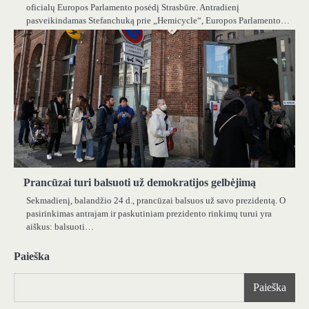
oficialų Europos Parlamento posėdį Strasbūre. Antradienį
pasveikindamas Stefanchuką prie „Hemicycle“, Europos Parlamento…
Prancūzai turi balsuoti už demokratijos gelbėjimą
Sekmadienį, balandžio 24 d., prancūzai balsuos už savo prezidentą. O
pasirinkimas antrajam ir paskutiniam prezidento rinkimų turui yra
aiškus: balsuoti…
Paieška
Paieška