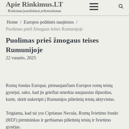
Apie Rinkimus.LT
Skip
to
Rinkimai,kandidatai,referendumai
content
Home
Europos politinės naujienos
Puolimas prieš žmogaus teises Rumunijoje
Puolimas prieš žmogaus teises
Rumunijoje
22 vasario, 2025
Romų fondas Europai, pirmaujančiam Europos romų teisių
gynėjui, sako, kad jis griežtai smerkia naujausius išpuolius,
kurie, skirti nukreipti į Rumunijos pilietinių teisių aktyvistus.
Teigiama, kad tai yra Ciprianas Necula, Romų švietimo fondo
(REF) pirmininkas ir gerbiamas pilietinių teisių ir švietimo
gynėjas.