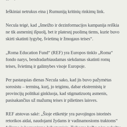
Ieškiniai netrukus eina į Rumuniją kritinių rinkimų link.
Necula teigė, kad „šmeižto ir dezinformacijos kampanija reiškia
ne tik asmeninį išpuolį, bet ir platesnį puolimą tiems, kurie buvo
skirti skatinti lygybę, švietimą ir žmogaus teises“.
„Roma Education Fund“ (REF) yra Europos tinklo „Roma“
fondo narys, bendradarbiaudamas siekdamas skatinti romų
teises, švietimą ir galimybes visoje Europoje.
Per pastarąsias dienas Necula sako, kad jis buvo pažymėtas
sorosistu – terminą, kurį, jo teigimu, dabar ekstremistų ir
provincijų politikai ginkluoja, kad stigmatizuotų asmenis,
pasisakančius už mažumų teises ir pilietines laisves.
REF atstovas sakė: „Šioje etiketėje yra pavojingos istorinės
retorikos aidai, naudojami žydams ir vadinamosioms traktoms“