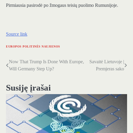
Pirmiausia pasirodė po žmogaus teisių puolimo Rumunijoje.
Source link
EUROPOS POLITINĖS NAUJIENOS
Now That Trump Is Done With Europe,
Savaitė Lietuvoje |
Navigacija
Will Germany Step Up?
Premjeras sako
tarp
įrašų
Susiję įrašai