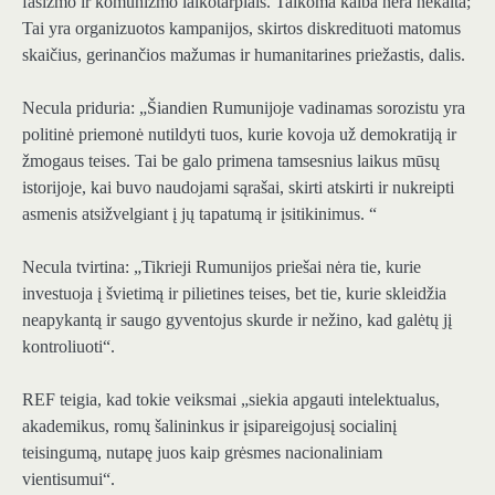
fašizmo ir komunizmo laikotarpiais. Taikoma kalba nėra nekalta;
Tai yra organizuotos kampanijos, skirtos diskredituoti matomus
skaičius, gerinančios mažumas ir humanitarines priežastis, dalis.
Necula priduria: „Šiandien Rumunijoje vadinamas sorozistu yra
politinė priemonė nutildyti tuos, kurie kovoja už demokratiją ir
žmogaus teises. Tai be galo primena tamsesnius laikus mūsų
istorijoje, kai buvo naudojami sąrašai, skirti atskirti ir nukreipti
asmenis atsižvelgiant į jų tapatumą ir įsitikinimus. “
Necula tvirtina: „Tikrieji Rumunijos priešai nėra tie, kurie
investuoja į švietimą ir pilietines teises, bet tie, kurie skleidžia
neapykantą ir saugo gyventojus skurde ir nežino, kad galėtų jį
kontroliuoti“.
REF teigia, kad tokie veiksmai „siekia apgauti intelektualus,
akademikus, romų šalininkus ir įsipareigojusį socialinį
teisingumą, nutapę juos kaip grėsmes nacionaliniam
vientisumui“.