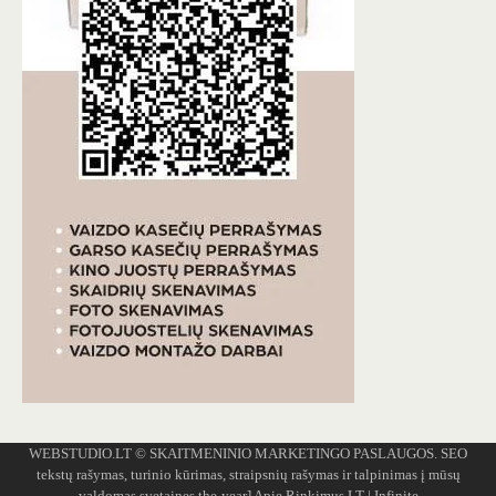
WEBSTUDIO.LT
© SKAITMENINIO MARKETINGO PASLAUGOS. SEO
tekstų rašymas, turinio kūrimas, straipsnių rašymas ir talpinimas į mūsų
valdomas svetaines.the-year]
Apie Rinkimus.LT
| Infinite