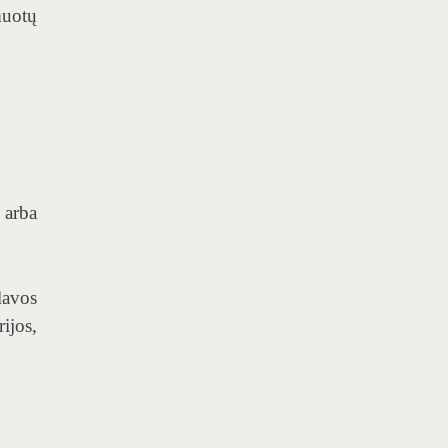
muotų
 arba
lavos
ijos,