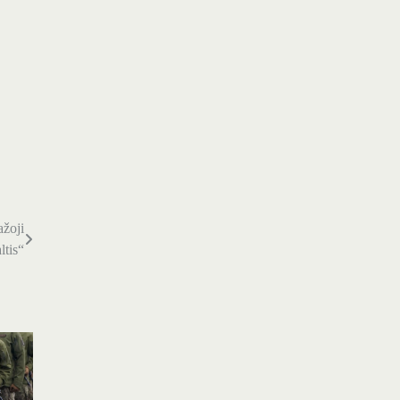
žoji
ltis“