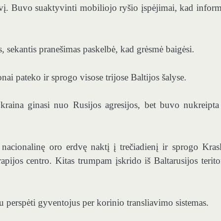
vį. Buvo suaktyvinti mobiliojo ryšio įspėjimai, kad infor
s, sekantis pranešimas paskelbė, kad grėsmė baigėsi.
nai pateko ir sprogo visose trijose Baltijos šalyse.
 Ukraina ginasi nuo Rusijos agresijos, bet buvo nukreipta
 į nacionalinę oro erdvę naktį į trečiadienį ir sprogo Kras
ijos centro. Kitas trumpam įskrido iš Baltarusijos teritor
ku perspėti gyventojus per korinio transliavimo sistemas.