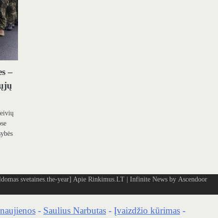
es –
tųjų
reivių
ose
sybės
omas svetaines.the-year]
Apie Rinkimus.LT
| Infinite News by
Ascendoor
naujienos
-
Saulius Narbutas
-
Įvaizdžio kūrimas
-