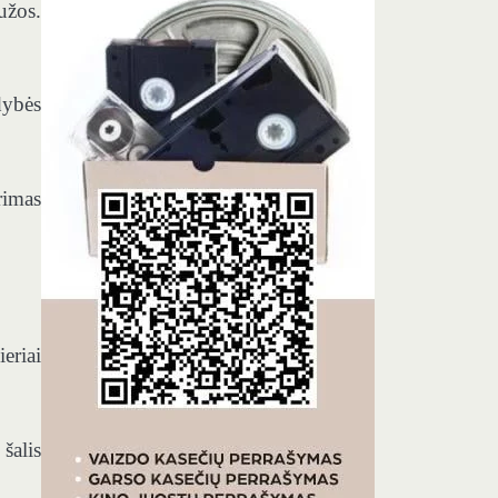
užos.
dybės
rimas
eriai
šalis