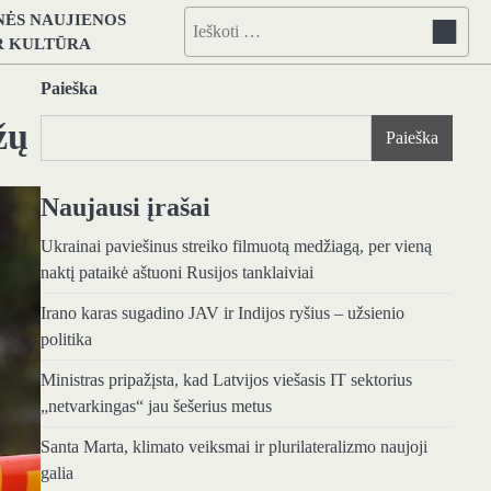
NĖS NAUJIENOS
Ieškoti:
IR KULTŪRA
Paieška
žų
Paieška
Naujausi įrašai
Ukrainai paviešinus streiko filmuotą medžiagą, per vieną
naktį pataikė aštuoni Rusijos tanklaiviai
Irano karas sugadino JAV ir Indijos ryšius – užsienio
politika
Ministras pripažįsta, kad Latvijos viešasis IT sektorius
„netvarkingas“ jau šešerius metus
Santa Marta, klimato veiksmai ir plurilateralizmo naujoji
galia