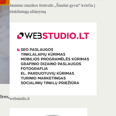
Jaunimo muzikos festivalis „Šiauliai gyvai“ kviečia į
triukšmingą uždarymą
dros,
webstudio.lt