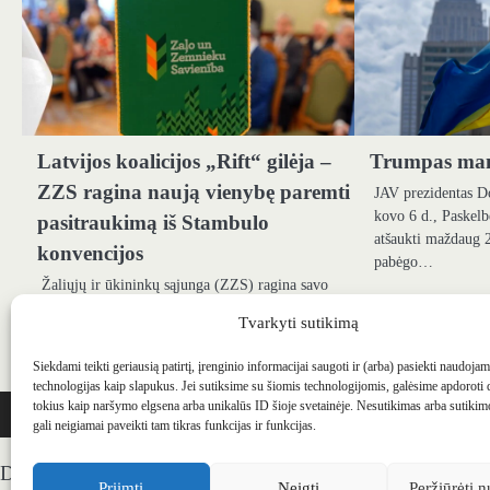
Latvijos koalicijos „Rift“ gilėja –
Trumpas ma
ZZS ragina naują vienybę paremti
JAV prezidentas D
kovo 6 d., Paskelb
pasitraukimą iš Stambulo
atšaukti maždaug 2
konvencijos
pabėgo…
Žaliųjų ir ūkininkų sąjunga (ZZS) ragina savo
koalicijos partnerį „New Unity“ (JV), kad
Tvarkyti sutikimą
paremtų Latvijos pasitraukimą iš Europos tarybos
konvencijos…
Siekdami teikti geriausią patirtį, įrenginio informacijai saugoti ir (arba) pasiekti naudoja
technologijas kaip slapukus. Jei sutiksime su šiomis technologijomis, galėsime apdoroti
WEBSTUDIO.LT
© SKAITMENINIO MARKETINGO PASLAUGOS. SEO tekstų r
tokius kaip naršymo elgsena arba unikalūs ID šioje svetainėje. Nesutikimas arba sutiki
gali neigiamai paveikti tam tikras funkcijas ir funkcijas.
Draugai: -
Marketingo agentūra
-
Teisinės konsultacijos
-
S
Priimti
Neigti
Peržiūrėti n