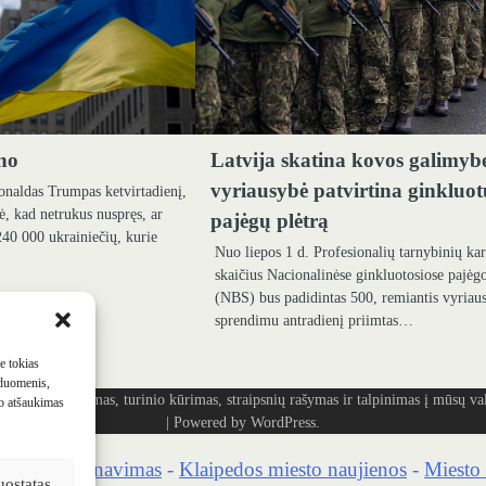
no
Latvija skatina kovos galimyb
vyriausybė patvirtina ginkluo
onaldas Trumpas ketvirtadienį,
ė, kad netrukus nuspręs, ar
pajėgų plėtrą
40 000 ukrainiečių, kurie
Nuo liepos 1 d. Profesionalių tarnybinių ka
skaičius Nacionalinėse ginkluotosiose pajėg
(NBS) bus padidintas 500, remiantis vyriau
sprendimu antradienį priimtas…
me tokias
 duomenis,
ašymas, turinio kūrimas, straipsnių rašymas ir talpinimas į mūsų vald
mo atšaukimas
| Powered by
WordPress
.
kaidrių skenavimas
-
Klaipedos miesto naujienos
-
Miesto 
uostatas