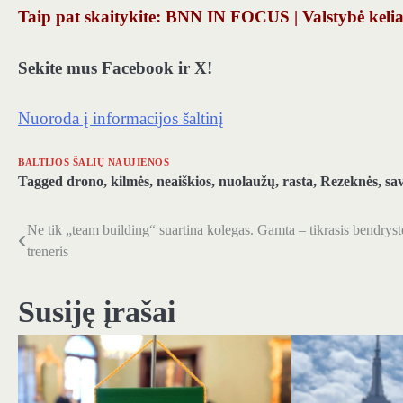
Taip pat skaitykite: BNN IN FOCUS | Valstybė kelia
Sekite mus Facebook ir X!
Nuoroda į informacijos šaltinį
BALTIJOS ŠALIŲ NAUJIENOS
Tagged
drono
,
kilmės
,
neaiškios
,
nuolaužų
,
rasta
,
Rezeknės
,
sa
Ne tik „team building“ suartina kolegas. Gamta – tikrasis bendryst
Navigacija
treneris
tarp
įrašų
Susiję įrašai