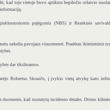
, kad toje vietoje buvo aptiktos bepiločio orlaivio nuola
 informaciją.
ginkluotosiomis pajėgomis (NBS) ir Rezeknės savival
 metu nekelia pavojaus visuomenei. Pradėtas ikiteisminis ty
tybei.
ybės dar tikslinamos.
o Robertso Skraučo, į įvykio vietą atvykę karo inžini
 duomenis, kad nustatytų incidento detales. Drono kilmės 