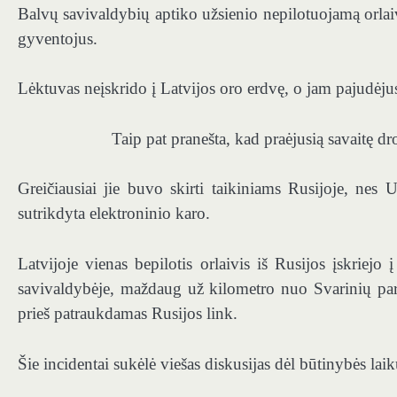
Balvų savivaldybių aptiko užsienio nepilotuojamą orlai
gyventojus.
Lėktuvas neįskrido į Latvijos oro erdvę, o jam pajudėju
Taip pat pranešta, kad praėjusią savaitę dro
Greičiausiai jie buvo skirti taikiniams Rusijoje, nes
sutrikdyta elektroninio karo.
Latvijoje vienas bepilotis orlaivis iš Rusijos įskriejo
savivaldybėje, maždaug už kilometro nuo Svarinių parap
prieš patraukdamas Rusijos link.
Šie incidentai sukėlė viešas diskusijas dėl būtinybės lai