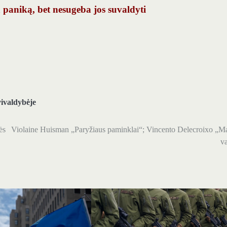
 paniką, bet nesugeba jos suvaldyti
vivaldybėje
ės
Violaine Huisman „Paryžiaus paminklai“; Vincento Delecroixo „Ma
va