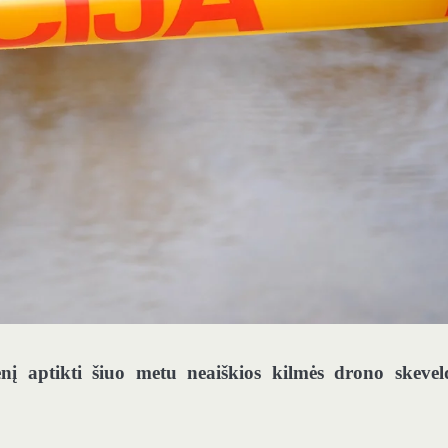
enį aptikti šiuo metu neaiškios kilmės drono skevel