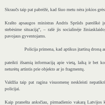
Skraučs taip pat pabrėžė, kad šiuo metu nėra jokios grė
Krašto apsaugos ministras Andris Sprūds pareiškė įsa
stebėsime situaciją“, – rašė jis socialinėje žiniaskla
pavojaus gyventojams.
Policija primena, kad aptikus įtartiną droną
pateikti išsamią informaciją apie vietą, laiką ir bet
neturėtų artintis prie objekto ar jo fragmentų.
Valdžia taip pat ragina visuomenę neskleisti nepatik
policijai.
Kaip pranešta anksčiau, pirmadienio vakarą Latvijos k