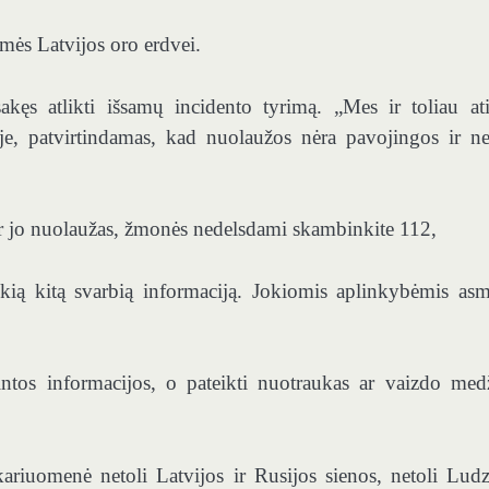
smės Latvijos oro erdvei.
kęs atlikti išsamų incidento tyrimą. „Mes ir toliau ati
idoje, patvirtindamas, kad nuolaužos nėra pavojingos ir ne
 ar jo nuolaužas, žmonės nedelsdami skambinkite 112,
 kokią kitą svarbią informaciją. Jokiomis aplinkybėmis as
rintos informacijos, o pateikti nuotraukas ar vaizdo med
ariuomenė netoli Latvijos ir Rusijos sienos, netoli Ludz