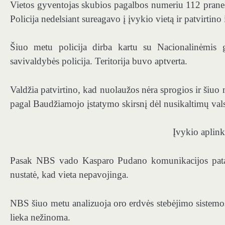
Vietos gyventojas skubios pagalbos numeriu 112 pranešė
Policija nedelsiant sureagavo į įvykio vietą ir patvirtino
Šiuo metu policija dirba kartu su Nacionalinėmis 
savivaldybės policija. Teritorija buvo aptverta.
Valdžia patvirtino, kad nuolaužos nėra sprogios ir šiuo
pagal Baudžiamojo įstatymo skirsnį dėl nusikaltimų vals
Įvykio aplink
Pasak NBS vado Kasparo Pudano komunikacijos patarėj
nustatė, kad vieta nepavojinga.
NBS šiuo metu analizuoja oro erdvės stebėjimo sistemos
lieka nežinoma.