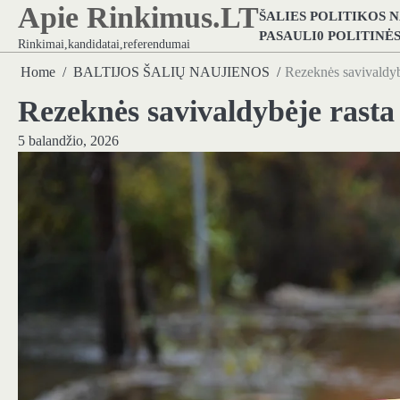
Apie Rinkimus.LT
Skip
ŠALIES POLITIKOS 
to
PASAULI0 POLITINĖ
Rinkimai,kandidatai,referendumai
content
Home
BALTIJOS ŠALIŲ NAUJIENOS
Rezeknės savivaldyb
Rezeknės savivaldybėje rasta
5 balandžio, 2026