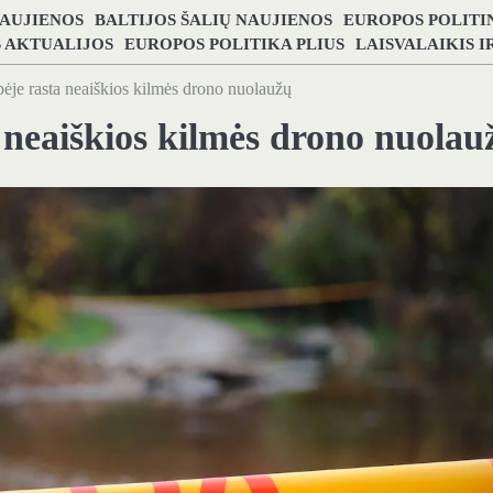
NAUJIENOS
BALTIJOS ŠALIŲ NAUJIENOS
EUROPOS POLITI
S AKTUALIJOS
EUROPOS POLITIKA PLIUS
LAISVALAIKIS 
ėje rasta neaiškios kilmės drono nuolaužų
 neaiškios kilmės drono nuolau