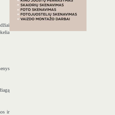
džiai
kelia
menys
žiagą
os ir