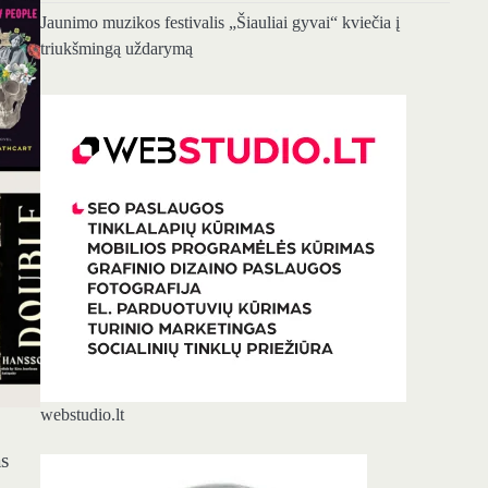
Jaunimo muzikos festivalis „Šiauliai gyvai“ kviečia į
triukšmingą uždarymą
webstudio.lt
as