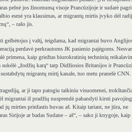
aras pelnė jos žinomumą visoje Prancūzijoje ir sudarė pagr
kalbio esmė yra klausimas, ar migrantų mirtis įvyko dėl radi
ų“, – rašo jis.
sti gelbėtojus į valtį, teigdama, kad migrantai buvo Anglijo
 operaciją perdavė perkrautoms JK pasienio pajėgoms. Nesva
talė primena, kaip griežtas biurokratinių techninių reikalav
 sukėlė „žodžių karą“ tarp Didžiosios Britanijos ir Prancūzi
d sustabdytų migrantų mirtį kanale, tuo metu pranešė CNN.
tragediją, ar ji tapo patogiu taikiniu visuomenei, trokštanč
odėl migrantai iš pradžių nusprendė pabandyti kirsti pavojin
 jų mirties priežastis buvau aš. Kitaip tariant, ne jūra, ne
as Sirijoje ar badas Sudane – aš“, – sako ji knygoje, kaip 