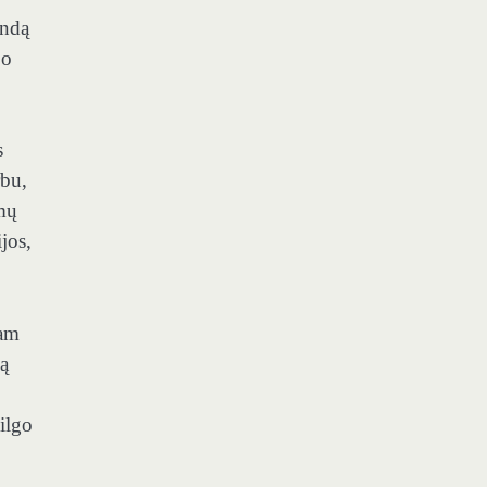
indą
jo
s
rbu,
imų
jos,
iam
gą
ilgo