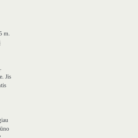
25 m.
į
.
. Jis
tis
giau
gūno
?