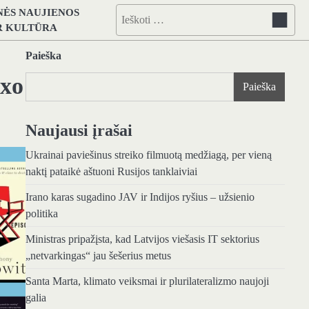
NĖS NAUJIENOS
Ieškoti:
IR KULTŪRA
Paieška
ixo
Paieška
Naujausi įrašai
Ukrainai paviešinus streiko filmuotą medžiagą, per vieną
naktį pataikė aštuoni Rusijos tanklaiviai
Irano karas sugadino JAV ir Indijos ryšius – užsienio
politika
Ministras pripažįsta, kad Latvijos viešasis IT sektorius
„netvarkingas“ jau šešerius metus
Santa Marta, klimato veiksmai ir plurilateralizmo naujoji
galia