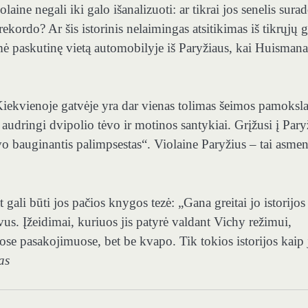
laine negali iki galo išanalizuoti: ar tikrai jos senelis sura
rekordo? Ar šis istorinis nelaimingas atsitikimas iš tikrųjų g
žėmė paskutinę vietą automobilyje iš Paryžiaus, kai Huismana
iekvienoje gatvėje yra dar vienas tolimas šeimos pamoksla
 audringi dvipolio tėvo ir motinos santykiai. Grįžusi į Paryž
 bauginantis palimpsestas“. Violaine Paryžius – tai asmen
 gali būti jos pačios knygos tezė: „Gana greitai jo istorijos 
hyvus. Įžeidimai, kuriuos jis patyrė valdant Vichy režimui,
ose pasakojimuose, bet be kvapo. Tik tokios istorijos kaip 
as