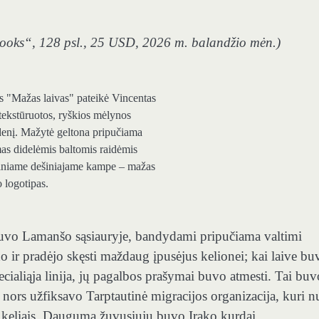
Books“, 128 psl., 25 USD, 2026 m. balandžio mėn.)
 žuvo Lamanšo sąsiauryje, bandydami pripučiama valtimi
edo ir pradėjo skęsti maždaug įpusėjus kelionei; kai laive bu
aliąja linija, jų pagalbos prašymai buvo atmesti. Tai buv
 nors užfiksavo Tarptautinė migracijos organizacija, kuri n
 keliais. Dauguma žuvusiųjų buvo Irako kurdai.