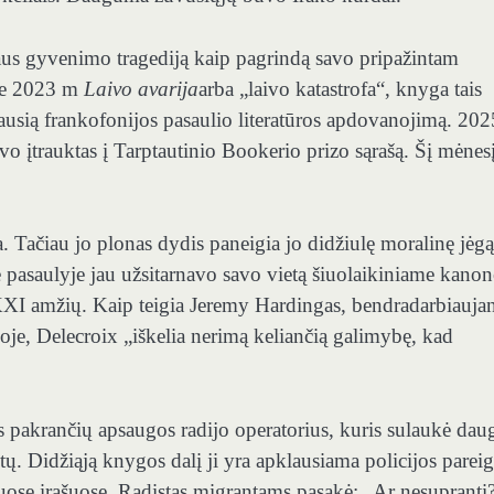
laus gyvenimo tragediją kaip pagrindą savo pripažintam
oje 2023 m
Laivo avarija
arba „laivo katastrofa“, knyga tais
usią frankofonijos pasaulio literatūros apdovanojimą. 20
uvo įtrauktas į Tarptautinio Bookerio prizo sąrašą. Šį mėnes
. Tačiau jo plonas dydis paneigia jo didžiulę moralinę jėgą
e pasaulyje jau užsitarnavo savo vietą šiuolaikiniame kanone
į XXI amžių. Kaip teigia Jeremy Hardingas, bendradarbiaujan
oje, Delecroix „iškelia nerimą keliančią galimybę, kad
os pakrančių apsaugos radijo operatorius, kuris sulaukė dau
tų. Didžiąją knygos dalį ji yra apklausiama policijos parei
niuose įrašuose. Radistas migrantams pasakė: „Ar nesupranti