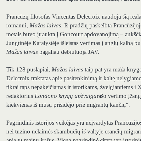
Prancūzų filosofas Vincentas Delecroix naudoja šią rea
romanui,
Mažas laivas
. Iš pradžių paskelbta Prancūzij
metais buvo įtraukta į Goncourt apdovanojimą – aukščia
Jungtinėje Karalystėje išleistas vertimas į anglų kalbą b
Mažas laivas
pagaliau debiutuoja JAV.
Tik 128 puslapiai,
Mažas laivas
taip pat yra maža knyga
Delecroix traktatas apie pasitenkinimą ir kaltę nelygiam
tikrai taps nepakeičiamas ir istorikams, žvelgiantiems 
redaktorius
Londono knygų apžvalga
rašo vertimo įžang
kiekvienas iš mūsų prisidėjo prie migrantų kančių“.
Pagrindinis istorijos veikėjas yra neįvardytas Prancūzij
nei tuzino nelaimės skambučių iš valtyje esančių migran
apie tų mainų įrašus. Viena pagrindinė citata yra istori