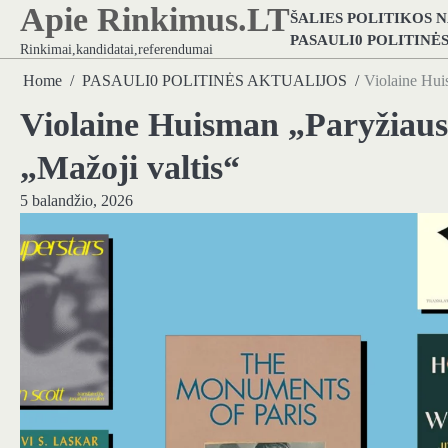
Apie Rinkimus.LT
Skip
ŠALIES POLITIKOS 
to
PASAULI0 POLITINĖ
Rinkimai,kandidatai,referendumai
content
Home
PASAULI0 POLITINĖS AKTUALIJOS
Violaine Hui
Violaine Huisman „Paryžiaus
„Mažoji valtis“
5 balandžio, 2026