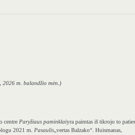
, 2026 m. balandžio mėn.)
o centre
Paryžiaus paminklai
yra paimtas iš tikrojo to patie
rologu 2021 m.
Pasaulis
„vertas Balzako“. Huismanas,