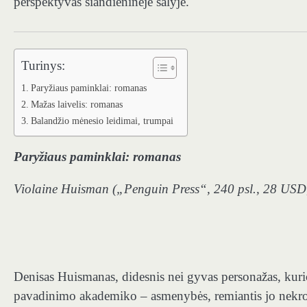
perspektyvas šiandieninėje šalyje.
Turinys:
Paryžiaus paminklai: romanas
Mažas laivelis: romanas
Balandžio mėnesio leidimai, trumpai
Paryžiaus paminklai: romanas
Violaine Huisman („Penguin Press“, 240 psl., 28 USD
Denisas Huismanas, didesnis nei gyvas personažas, kuri
pavadinimo akademiko – asmenybės, remiantis jo nek