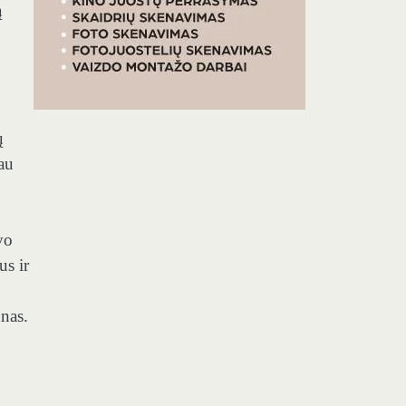
ą
ų
iau
vo
us ir
nas.