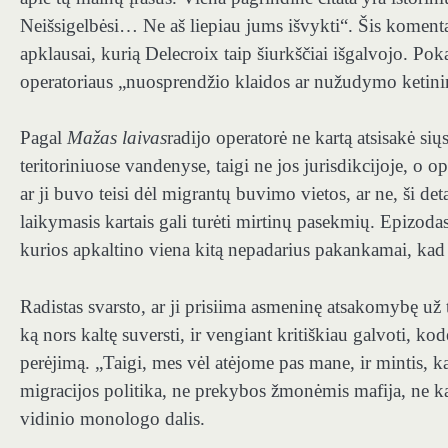
Neišsigelbėsi… Ne aš liepiau jums išvykti“. Šis koment
apklausai, kurią Delecroix taip šiurkščiai išgalvojo. Po
operatoriaus „nuosprendžio klaidos ar nužudymo ketinim
Pagal
Mažas laivas
radijo operatorė ne kartą atsisakė sių
teritoriniuose vandenyse, taigi ne jos jurisdikcijoje, o
ar ji buvo teisi dėl migrantų buvimo vietos, ar ne, ši de
laikymasis kartais gali turėti mirtinų pasekmių. Epizodas
kurios apkaltino viena kitą nepadarius pakankamai, ka
Radistas svarsto, ar ji prisiima asmeninę atsakomybę už 
ką nors kaltę suversti, ir vengiant kritiškiau galvoti, k
perėjimą. „Taigi, mes vėl atėjome pas mane, ir mintis, kad
migracijos politika, ne prekybos žmonėmis mafija, ne kar
vidinio monologo dalis.