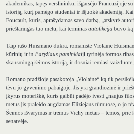
akademikas, tapęs verslininku, išgarsėjo Prancūzijoje s
istoriją, kurį pamėgo studentai ir išjuokė akademiją. Kai 
Foucault, kuris, aprašydamas savo darbą, „atskyrė autori
prieštaringas tuo metu, kai terminas
autofikcija
buvo ką t
Taip rašo Huismano dukra, romanistė ​​Violaine Huisma
kūrinių ir in
Paryžiaus paminklai
ji tyrinėja formos riba
skausmingą šeimos istoriją, ir dosniai remiasi vaizduote,
Romano pradžioje pasakotoja „Violaine“ ką tik persikėl
tėvu jo gyvenimo pabaigoje. Jis yra grandiozinė ir prieš
įkyrus moteriškė, kuris galbūt padėjo įvesti „naujus fi
metus jis praleido augdamas Eliziejaus rūmuose, o jo tė
Šeimos išvarymas ir tremtis Vichy metais – temos, prie
senatvėje.