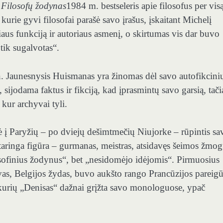
u
Filosofų žodynas
1984 m. bestseleris apie filosofus per vis
kurie gyvi filosofai parašė savo įrašus, įskaitant Michelį
aus funkciją ir autoriaus asmenį, o skirtumas vis dar buvo
ik sugalvotas“.
n. Jaunesnysis Huismanas yra žinomas dėl savo autofikcini
s, sijodama faktus ir fikciją, kad įprasmintų savo garsią, tač
 kur archyvai tyli.
ė į Paryžių – po dviejų dešimtmečių Niujorke – rūpintis sa
taringa figūra – gurmanas, meistras, atsidavęs šeimos žmog
losofinius žodynus“, bet „nesidomėjo idėjomis“. Pirmuosius
vas, Belgijos žydas, buvo aukšto rango Prancūzijos pareigū
 kurių „Denisas“ dažnai grįžta savo monologuose, ypač