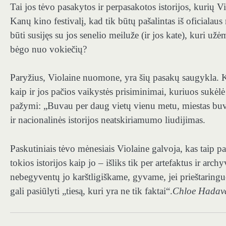
Tai jos tėvo pasakytos ir perpasakotos istorijos, kurių Vio
Kanų kino festivalį, kad tik būtų pašalintas iš oficialaus 
būti susijęs su jos senelio meiluže (ir jos kate), kuri u
bėgo nuo vokiečių?
Paryžius, Violaine nuomone, yra šių pasakų saugykla. K
kaip ir jos pačios vaikystės prisiminimai, kuriuos sukėlė
pažymi: „Buvau per daug vietų vienu metu, miestas buvo
ir nacionalinės istorijos neatskiriamumo liudijimas.
Paskutiniais tėvo mėnesiais Violaine galvoja, kas taip pat
tokios istorijos kaip jo – išliks tik per artefaktus ir arc
nebegyventų jo karštligiškame, gyvame, jei prieštaringu
gali pasiūlyti „tiesą, kuri yra ne tik faktai“.
Chloe Hadav