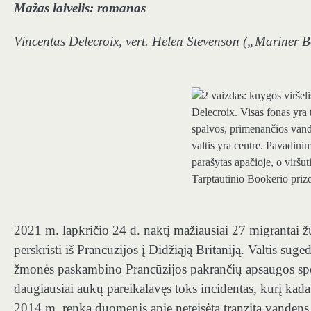
Mažas laivelis: romanas
Vincentas Delecroix, vert. Helen Stevenson („Mariner 
2021 m. lapkričio 24 d. naktį mažiausiai 27 migrantai
perskristi iš Prancūzijos į Didžiąją Britaniją. Valtis sug
žmonės paskambino Prancūzijos pakrančių apsaugos speci
daugiausiai aukų pareikalavęs toks incidentas, kurį kada
2014 m. renka duomenis apie neteisėtą tranzitą vandens