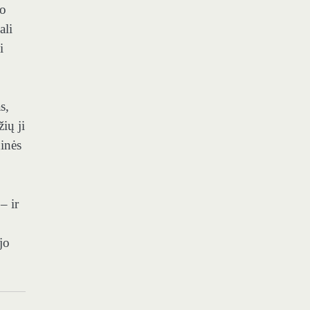
do
ali
i
s,
ių ji
inės
– ir
jo