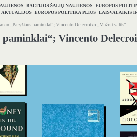
NAUJIENOS
BALTIJOS ŠALIŲ NAUJIENOS
EUROPOS POLITI
S AKTUALIJOS
EUROPOS POLITIKA PLIUS
LAISVALAIKIS 
sman „Paryžiaus paminklai“; Vincento Delecroixo „Mažoji valtis“
 paminklai“; Vincento Delecro