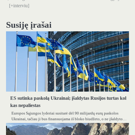
tarp
[+interviu]
įrašų
Susiję įrašai
ES sutinka paskolą Ukrainai; įšaldytas Rusijos turtas kol
kas nepaliestas
Europos Sąjungos lyderiai susitarė dėl 90 milijardų eurų paskolos
Ukrainai, tačiau ji bus finansuojama iš bloko biudžeto, o ne įšaldyto…