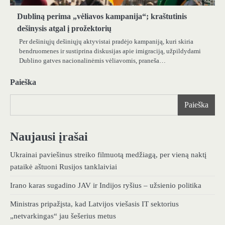
Dubliną perima „vėliavos kampanija“; kraštutinis
dešinysis atgal į prožektorių
Per dešiniųjų dešiniųjų aktyvistai pradėjo kampaniją, kuri skiria
bendruomenes ir sustiprina diskusijas apie imigraciją, užpildydami
Dublino gatves nacionalinėmis vėliavomis, praneša…
Paieška
Paieška
Naujausi įrašai
Ukrainai paviešinus streiko filmuotą medžiagą, per vieną naktį
pataikė aštuoni Rusijos tanklaiviai
Irano karas sugadino JAV ir Indijos ryšius – užsienio politika
Ministras pripažįsta, kad Latvijos viešasis IT sektorius
„netvarkingas“ jau šešerius metus