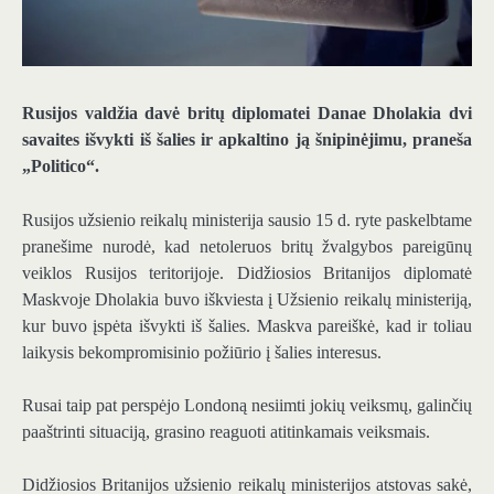
Rusijos valdžia davė britų diplomatei Danae Dholakia dvi
savaites išvykti iš šalies ir apkaltino ją šnipinėjimu, praneša
„Politico“.
Rusijos užsienio reikalų ministerija sausio 15 d. ryte paskelbtame
pranešime nurodė, kad netoleruos britų žvalgybos pareigūnų
veiklos Rusijos teritorijoje. Didžiosios Britanijos diplomatė
Maskvoje Dholakia buvo iškviesta į Užsienio reikalų ministeriją,
kur buvo įspėta išvykti iš šalies. Maskva pareiškė, kad ir toliau
laikysis bekompromisinio požiūrio į šalies interesus.
Rusai taip pat perspėjo Londoną nesiimti jokių veiksmų, galinčių
paaštrinti situaciją, grasino reaguoti atitinkamais veiksmais.
Didžiosios Britanijos užsienio reikalų ministerijos atstovas sakė,