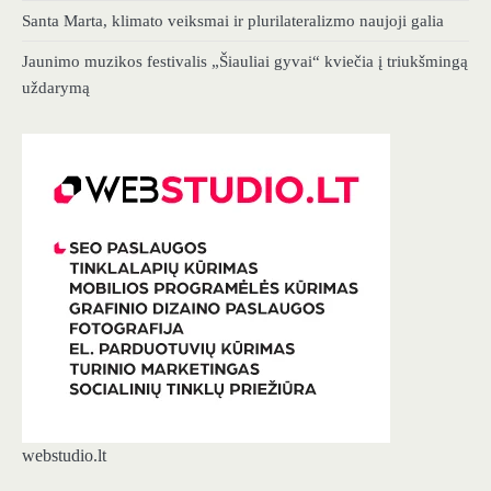
Santa Marta, klimato veiksmai ir plurilateralizmo naujoji galia
Jaunimo muzikos festivalis „Šiauliai gyvai“ kviečia į triukšmingą
uždarymą
webstudio.lt