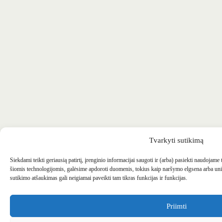
Tvarkyti sutikimą
Siekdami teikti geriausią patirtį, įrenginio informacijai saugoti ir (arba) pasiekti naudojame
šiomis technologijomis, galėsime apdoroti duomenis, tokius kaip naršymo elgsena arba uni
sutikimo atšaukimas gali neigiamai paveikti tam tikras funkcijas ir funkcijas.
Priimti