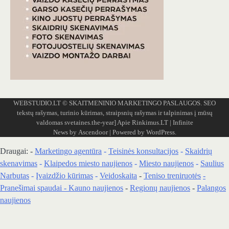
WEBSTUDIO.LT
© SKAITMENINIO MARKETINGO PASLAUGOS. SEO
tekstų rašymas, turinio kūrimas, straipsnių rašymas ir talpinimas į mūsų
valdomas svetaines.the-year]
Apie Rinkimus.LT
| Infinite
News by
Ascendoor
| Powered by
WordPress
.
Draugai: -
Marketingo agentūra
-
Teisinės konsultacijos
-
Skaidrių
skenavimas
-
Klaipedos miesto naujienos
-
Miesto naujienos
-
Saulius
Narbutas
-
Įvaizdžio kūrimas
-
Veidoskaita
-
Teniso treniruotės
-
Pranešimai spaudai -
Kauno naujienos
-
Regionų naujienos
-
Palangos
naujienos