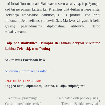
kad britai šiuo metu atidžiai svarsto savo atsakymą, ir pažymėjo,
kad tai ne pirmas kartas, kai Kremlius piktybiškai ir nepagrįstai
įžeidinėja ambasados ​​darbuotojus. Jis pridūrė, kad britų
diplomatų įžeidinėjimas yra beviltiškas Maskvos žingsnis ir kelia
grėsmę pagrindiniams diplomatinių atstovybių darbo
reikalavimams.
Taip pat skaitykite: Trumpas dėl taikos derybų vilkinimo
kaltina Zelenskį, o ne Putiną
Sekite mus Facebook ir X!
Nuoroda į informacijos šaltinį
BALTIJOS ŠALIŲ NAUJIENOS
Tagged
britų
,
diplomatą
,
kaltina
,
Rusija
,
šnipinėjimu
Teatras – prasminga,
Kaip patenkinti padidėjusias
Navigacija
atsakingos būties erdvė
Taivano išlaidas gynybai