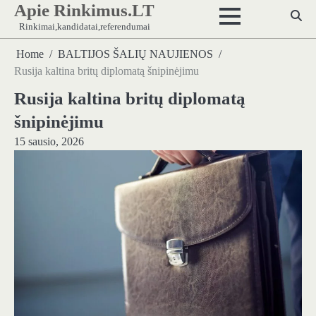
Apie Rinkimus.LT
Skip
to
Rinkimai,kandidatai,referendumai
content
Home
BALTIJOS ŠALIŲ NAUJIENOS
Rusija kaltina britų diplomatą šnipinėjimu
Rusija kaltina britų diplomatą
šnipinėjimu
15 sausio, 2026