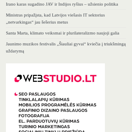
Irano karas sugadino JAV ir Indijos ryšius – užsienio politika
Ministras pripažįsta, kad Latvijos viešasis IT sektorius
„netvarkingas“ jau šešerius metus
Santa Marta, klimato veiksmai ir plurilateralizmo naujoji galia
Jaunimo muzikos festivalis „Šiauliai gyvai“ kviečia į triukšmingą
uždarymą