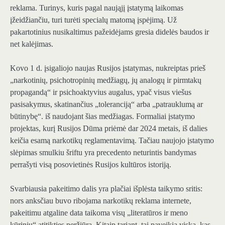
reklama. Turinys, kuris pagal naująjį įstatymą laikomas
įžeidžiančiu, turi turėti specialų matomą įspėjimą. Už
pakartotinius nusikaltimus pažeidėjams gresia didelės baudos ir
net kalėjimas.
Kovo 1 d. įsigaliojo naujas Rusijos įstatymas, nukreiptas prieš
„narkotinių, psichotropinių medžiagų, jų analogų ir pirmtakų
propagandą“ ir psichoaktyvius augalus, ypač visus viešus
pasisakymus, skatinančius „toleranciją“ arba „patrauklumą ar
būtinybę“.
iš
naudojant šias medžiagas. Formaliai įstatymo
projektas, kurį Rusijos Dūma priėmė dar 2024 metais, iš dalies
keičia esamą narkotikų reglamentavimą. Tačiau naujojo įstatymo
slėpimas smulkiu šriftu yra precedento neturintis bandymas
perrašyti visą posovietinės Rusijos kultūros istoriją.
Svarbiausia pakeitimo dalis yra plačiai išplėsta taikymo sritis:
nors anksčiau buvo ribojama narkotikų reklama internete,
pakeitimu atgaline data taikoma visų „literatūros ir meno
kūrinių“ atitikties peržiūra. Kitaip tariant, tai paveikia viską, kas