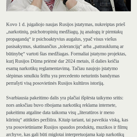
Kovo 1 d. įsigaliojo naujas Rusijos įstatymas, nukreiptas prieš
„narkotinių, psichotropinių medžiagų, jų analogų ir pirmtakų
propagandą“ ir psichoaktyvius augalus, ypač visus viešus
pasisakymus, skatinančius „toleranciją“ arba „patrauklumą ar
būtinybę“ vartoti šias medžiagas. Formaliai įstatymo projektas,
kurį Rusijos Dūma priėmė dar 2024 metais, iš dalies keičia
esamą narkotikų reglamentavimą. Tačiau naujojo įstatymo
slėpimas smulkiu šriftu yra precedento neturintis bandymas
perrašyti visą posovietinės Rusijos kultūros istoriją.
Svarbiausia pakeitimo dalis yra plačiai išplėsta taikymo sritis:
nors anksčiau buvo ribojama narkotikų reklama internete,
pakeitimu atgaline data taikoma visų „literatūros ir meno
kūrinių“ atitikties peržiūra. Kitaip tariant, tai paveikia viską, kas
yra posovietiniame Rusijos spaudos produktų, muzikos ir filmų
archyve, kas gali būti miglotai interpretuojama kaip narkotikų