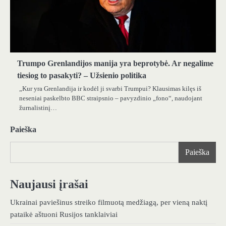
Trumpo Grenlandijos manija yra beprotybė. Ar negalime
tiesiog to pasakyti? – Užsienio politika
„Kur yra Grenlandija ir kodėl ji svarbi Trumpui? Klausimas kilęs iš
neseniai paskelbto BBC straipsnio – pavyzdinio „fono“, naudojant
žurnalistinį…
Paieška
Paieška
Naujausi įrašai
Ukrainai paviešinus streiko filmuotą medžiagą, per vieną naktį
pataikė aštuoni Rusijos tanklaiviai