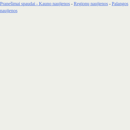
Pranešimai spaudai -
Kauno naujienos
-
Regionų naujienos
-
Palangos
naujienos