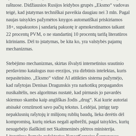
raštuose. Didžiausios Rusijos leidybos grupės „Eksmo“ vadovas
teigė, kad įstatymas techniškai paveikia daugiau nei 3 mln. Pagal
naujas taisykles pažymėtos knygos automatiškai priskiriamos
18+, supakuotos į sandarią pakuotę ir apmokestinamos taikant
22 procentų PVM, o ne standartinį 10 procentų tarifą literatūros
kūriniams. Dėl to įstatymas, be kita ko, yra valstybės pajamų
mechanizmas.
Stebėjimo mechanizmas, skirtas išvalyti internetinius srautinio
perdavimo katalogus nuo erezijos, yra dirbtinis intelektas, kuris
nepasiteisino. „Eksmo“ vidinė AI atitikties sistema pažymėjo,
kad rašytojas Denisas Dragunskis yra narkotikų propagandos
nusikaltėlis, nes algoritmas nustatė, kad pirmasis jo pavardės
skiemuo skamba kaip angliškas žodis „drug“. Kai kurie autoriai
atsisakė cenzūruoti savo pačių tekstus. Leidėjai, įstrigę tarp
nepaklusnių rašytojų ir milijonų rublių baudų, lieka derėtis dėl
kompromisų, kurių niekas negali apibrėžti, pagal taisykles, kurių
nesugebėjo išaiškinti net Skaitmeninės plėtros ministerija.