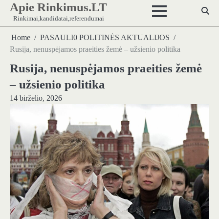
Apie Rinkimus.LT
Skip
to
Rinkimai,kandidatai,referendumai
content
Home
PASAULI0 POLITINĖS AKTUALIJOS
Rusija, nenuspėjamos praeities žemė – užsienio politika
Rusija, nenuspėjamos praeities žemė
– užsienio politika
14 birželio, 2026