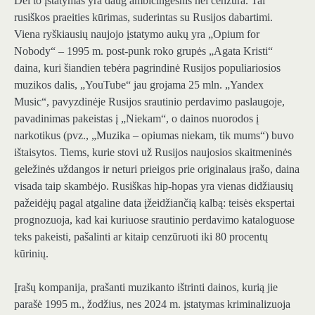
Dėl to įstatymas yra daug ambicingesnis nei cenzūra. Tai
rusiškos praeities kūrimas, suderintas su Rusijos dabartimi.
Viena ryškiausių naujojo įstatymo aukų yra „Opium for
Nobody“ – 1995 m. post-punk roko grupės „Agata Kristi“
daina, kuri šiandien tebėra pagrindinė Rusijos populiariosios
muzikos dalis, „YouTube“ jau grojama 25 mln. „Yandex
Music“, pavyzdinėje Rusijos srautinio perdavimo paslaugoje,
pavadinimas pakeistas į „Niekam“, o dainos nuorodos į
narkotikus (pvz., „Muzika – opiumas niekam, tik mums“) buvo
ištaisytos. Tiems, kurie stovi už Rusijos naujosios skaitmeninės
geležinės uždangos ir neturi prieigos prie originalaus įrašo, daina
visada taip skambėjo. Rusiškas hip-hopas yra vienas didžiausių
pažeidėjų pagal atgaline data įžeidžiančią kalbą: teisės ekspertai
prognozuoja, kad kai kuriuose srautinio perdavimo kataloguose
teks pakeisti, pašalinti ar kitaip cenzūruoti iki 80 procentų
kūrinių.
Įrašų kompanija, prašanti muzikanto ištrinti dainos, kurią jie
parašė 1995 m., žodžius, nes 2024 m. įstatymas kriminalizuoja