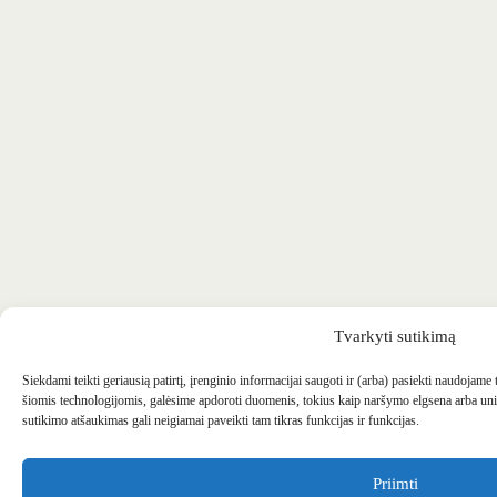
Tvarkyti sutikimą
Siekdami teikti geriausią patirtį, įrenginio informacijai saugoti ir (arba) pasiekti naudojame
šiomis technologijomis, galėsime apdoroti duomenis, tokius kaip naršymo elgsena arba uni
sutikimo atšaukimas gali neigiamai paveikti tam tikras funkcijas ir funkcijas.
Priimti