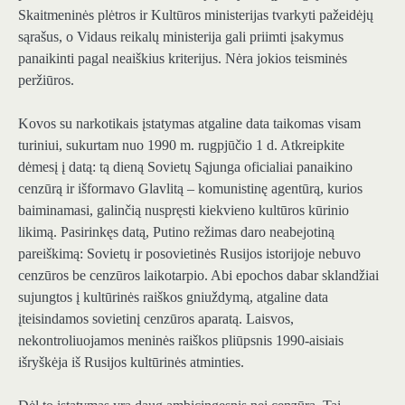
Skaitmeninės plėtros ir Kultūros ministerijas tvarkyti pažeidėjų
sąrašus, o Vidaus reikalų ministerija gali priimti įsakymus
panaikinti pagal neaiškius kriterijus. Nėra jokios teisminės
peržiūros.
Kovos su narkotikais įstatymas atgaline data taikomas visam
turiniui, sukurtam nuo 1990 m. rugpjūčio 1 d. Atkreipkite
dėmesį į datą: tą dieną Sovietų Sąjunga oficialiai panaikino
cenzūrą ir išformavo Glavlitą – komunistinę agentūrą, kurios
baiminamasi, galinčią nuspręsti kiekvieno kultūros kūrinio
likimą. Pasirinkęs datą, Putino režimas daro neabejotiną
pareiškimą: Sovietų ir posovietinės Rusijos istorijoje nebuvo
cenzūros be cenzūros laikotarpio. Abi epochos dabar sklandžiai
sujungtos į kultūrinės raiškos gniuždymą, atgaline data
įteisindamos sovietinį cenzūros aparatą. Laisvos,
nekontroliuojamos meninės raiškos pliūpsnis 1990-aisiais
išryškėja iš Rusijos kultūrinės atminties.