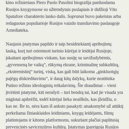
kino režisieriaus Piero Paolo Pasolini biografija parduodama
Rusijos knygynuose su užtemdytais puslapiais ir didžioji Vito
Spatafore charakterio lanko dalis.
Sopranai
buvo pakeistas arba
redaguotas populiarioje Rusijos vaizdo transliavimo paslaugoje
Amediateka.
Naujasis įstatymas papildo ir taip besidriekiantį apribojimų
lauką, kurį turi orientuoti turinio kūrėjai ir leidėjai Rusijoje,
įskaitant apribojimus viskam, kas susiję su savižudybėmis,
„gyvenseną be vaikų“, rūkymą ekrane, kriminalinę subkultūrą,
„ekstremistinį“ turinį, viską, kas gali būti laikoma „ginkluotųjų
pajėgų diskreditavimu“, ir daug kitų dalykų, kurie neatitinka
Putino režimo ideologinių reikalavimų. Šie draudimai – vieni
įtvirtinti įstatyme, kiti nerašyti – turi bendrą tai, kad jie visada yra
miglotai apibrėžti, todėl kūrėjai lieka neaiškūs, kas įžeidžia, o
kas ne. Be to, nėra kam iš anksto pasakyti: atsakomybė už atitiktį
perkeliama žiniasklaidos leidiniams, knygų leidėjams, filmų
platintojams ir kitoms platformoms, sukuriant plačiai paplitusią
prevencinės savicenzūros kultūrą. Įstatymas įpareigoja Rusijos