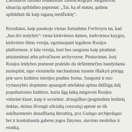
Literatūros žurnalo redaktorius
Yunost
Sergejus Šargunovas
situaciją apibūdino paprastai: „Tai, ką aš matau, galima
apibūdinti tik kaip raganų medžioklę“.
Rezultatas, kaip pasakojo vienas žurnalistas
Forbes
yra tai, kad
„bus dvi realybės“: viena kiekvienos dainos, kiekvienos knygos,
kiekvieno filmo versija, egzistuojanti legaliose Rusijos
platformose, ir kita versija, kuri bus saugoma kaip piratiniai
atsisiuntimai arba privačiuose archyvuose. Piratavimas, kurį
Rusijos leidybos pramonė praleido du dešimtmečius bandydama
nuslopinti, tapo vieninteliu mechanizmu rusams išlaikyti prieigą
prie savo kultūros istorijos pradine forma. Saugomi ir nuo
vyriausybės slopinimo apsaugoti artefaktai apima didžiąją dalį
populiariosios kultūros, kuria ilgą laiką mėgavosi Rusijos
vidurinė klasė, kaip ir sovietinė.
draugiškas
(pogrindinis leidinių
tinklas, skirtas išvengti oficialių cenzorių) apėmė ne tik
aukštuomenės draudžiamą literatūrą, pvz
Gulago archipelagas
bet ir kontrabanda gabeno jogos žinynus, siuvimo modelius ir
erotiką.