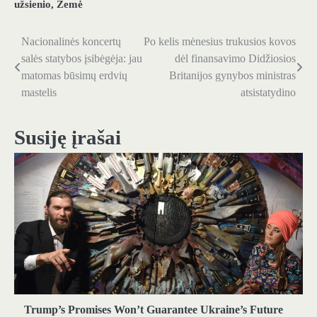
užsienio
,
Žemė
Nacionalinės koncertų
Po kelis mėnesius trukusios kovos
Navigacija
salės statybos įsibėgėja: jau
dėl finansavimo Didžiosios
tarp
matomas būsimų erdvių
Britanijos gynybos ministras
mastelis
atsistatydino
įrašų
Susiję įrašai
Trump’s Promises Won’t Guarantee Ukraine’s Future