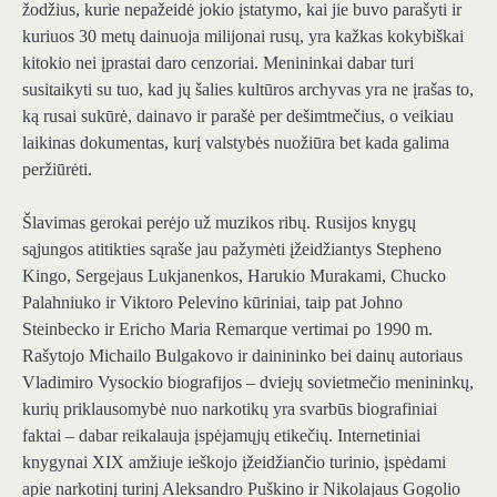
žodžius, kurie nepažeidė jokio įstatymo, kai jie buvo parašyti ir
kuriuos 30 metų dainuoja milijonai rusų, yra kažkas kokybiškai
kitokio nei įprastai daro cenzoriai. Menininkai dabar turi
susitaikyti su tuo, kad jų šalies kultūros archyvas yra ne įrašas to,
ką rusai sukūrė, dainavo ir parašė per dešimtmečius, o veikiau
laikinas dokumentas, kurį valstybės nuožiūra bet kada galima
peržiūrėti.
Šlavimas gerokai perėjo už muzikos ribų. Rusijos knygų
sąjungos atitikties sąraše jau pažymėti įžeidžiantys Stepheno
Kingo, Sergejaus Lukjanenkos, Harukio Murakami, Chucko
Palahniuko ir Viktoro Pelevino kūriniai, taip pat Johno
Steinbecko ir Ericho Maria Remarque vertimai po 1990 m.
Rašytojo Michailo Bulgakovo ir dainininko bei dainų autoriaus
Vladimiro Vysockio biografijos – dviejų sovietmečio menininkų,
kurių priklausomybė nuo narkotikų yra svarbūs biografiniai
faktai – dabar reikalauja įspėjamųjų etikečių. Internetiniai
knygynai XIX amžiuje ieškojo įžeidžiančio turinio, įspėdami
apie narkotinį turinį Aleksandro Puškino ir Nikolajaus Gogolio