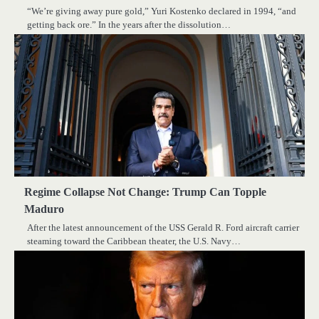
“We’re giving away pure gold,” Yuri Kostenko declared in 1994, “and
getting back ore.” In the years after the dissolution…
Regime Collapse Not Change: Trump Can Topple
Maduro
After the latest announcement of the USS Gerald R. Ford aircraft carrier
steaming toward the Caribbean theater, the U.S. Navy…