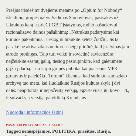
Praėjus trisdešimt dvejiems metams po „Opium for Nobody“
išleidimo, grupės narys Vadimas Samoylovas, pasisakęs už
Ukrainos karą ir prieš LGBT įstatymus, radijo pašnekovui
racionalizavo dainos pašalinimą: „Netrukus padarysime kai
kuriuos pakeitimus. Tiesiog nubraukite keletą žodžių. Jis tai
pasakė be akivaizdaus nerimo ir netgi pridūrė, kad įstatymas jam
atrodo protingas. Taip turi veikti ir sovietinė savicenzūra:
neįžeiskite esamų galių, tiesiog pasirūpinkite, kad galėtumėte
grįžti į darbą. Tuo tarpu grupės publika kaupia senus MP3
grotuvus ir paleidžia „Torrent“ klientus, kad surinktų samizdato
archyvą tuo metu, kai šiuolaikinė Rusijos kultūra skyla į dvi
dalis: neapdorotą ir nepažeistą versiją, egzistavusią iki kovo 1 d.,
ir sutvarkytą versiją, patvirtintą Kremliaus.
Nuoroda į informacijos šaltinį
PASAULI0 POLITINĖS AKTUALIJOS
Tagged
nenuspėjamos
,
POLITIKA
,
praeities
,
Rusija
,