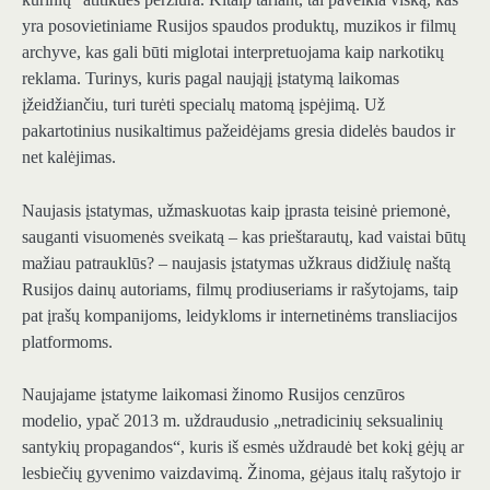
yra posovietiniame Rusijos spaudos produktų, muzikos ir filmų
archyve, kas gali būti miglotai interpretuojama kaip narkotikų
reklama. Turinys, kuris pagal naująjį įstatymą laikomas
įžeidžiančiu, turi turėti specialų matomą įspėjimą. Už
pakartotinius nusikaltimus pažeidėjams gresia didelės baudos ir
net kalėjimas.
Naujasis įstatymas, užmaskuotas kaip įprasta teisinė priemonė,
sauganti visuomenės sveikatą – kas prieštarautų, kad vaistai būtų
mažiau patrauklūs? – naujasis įstatymas užkraus didžiulę naštą
Rusijos dainų autoriams, filmų prodiuseriams ir rašytojams, taip
pat įrašų kompanijoms, leidykloms ir internetinėms transliacijos
platformoms.
Naujajame įstatyme laikomasi žinomo Rusijos cenzūros
modelio, ypač 2013 m. uždraudusio „netradicinių seksualinių
santykių propagandos“, kuris iš esmės uždraudė bet kokį gėjų ar
lesbiečių gyvenimo vaizdavimą. Žinoma, gėjaus italų rašytojo ir