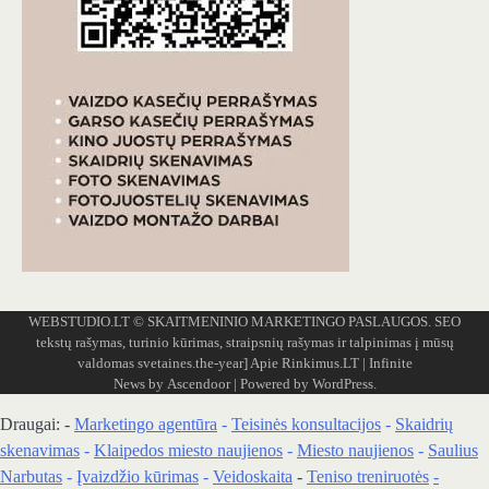
WEBSTUDIO.LT
© SKAITMENINIO MARKETINGO PASLAUGOS. SEO
tekstų rašymas, turinio kūrimas, straipsnių rašymas ir talpinimas į mūsų
valdomas svetaines.the-year]
Apie Rinkimus.LT
| Infinite
News by
Ascendoor
| Powered by
WordPress
.
Draugai: -
Marketingo agentūra
-
Teisinės konsultacijos
-
Skaidrių
skenavimas
-
Klaipedos miesto naujienos
-
Miesto naujienos
-
Saulius
Narbutas
-
Įvaizdžio kūrimas
-
Veidoskaita
-
Teniso treniruotės
-