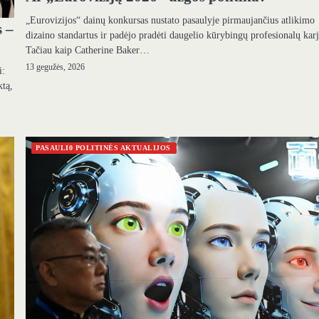
„Eurovizijos“ dainų konkursas nustato pasaulyje pirmaujančius atlikimo
 –
dizaino standartus ir padėjo pradėti daugelio kūrybingų profesionalų karj
Tačiau kaip Catherine Baker…
13 gegužės, 2026
i:
ktą,
PASAULI0 POLITINĖS AKTUALIJOS