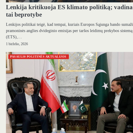
Lenkija kritikuoja ES klimato politiką; vadina
tai beprotybe
Lenkijos politikai teigė, kad tempai, kuriais Europos Sąjunga bando sumaži
pramoninės anglies dvideginio emisijas per taršos leidimų prekybos sistemą
(ETS),…
1 birželio, 2026
PASAULI0 POLITINĖS AKTUALIJOS