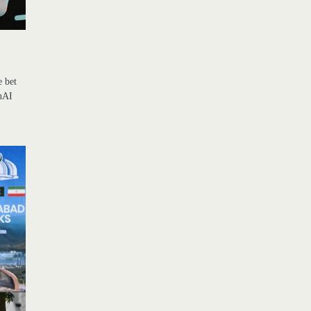
e bet
enAI