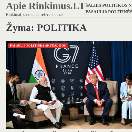
Apie Rinkimus.LT
Skip
ŠALIES POLITIKOS 
to
PASAULI0 POLITINĖ
Rinkimai,kandidatai,referendumai
content
Žyma:
POLITIKA
PASAULI0 POLITINĖS AKTUALIJOS