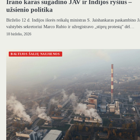
Irano karas sugadino JAV ir Indijos ryšius –
užsienio politika
Birželio 12 d. Indijos išorės reikalų ministras S. Jaishankaras paskambino 
valstybės sekretoriui Marco Rubio ir užregistravo „stiprų protestą“ dėl…
18 birželio, 2026
BALTIJOS ŠALIŲ NAUJIENOS