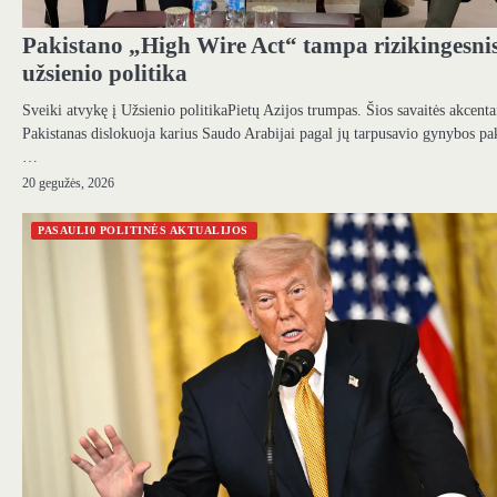
Pakistano „High Wire Act“ tampa rizikingesnis
užsienio politika
Sveiki atvykę į Užsienio politikaPietų Azijos trumpas. Šios savaitės akcenta
Pakistanas dislokuoja karius Saudo Arabijai pagal jų tarpusavio gynybos pa
…
20 gegužės, 2026
PASAULI0 POLITINĖS AKTUALIJOS