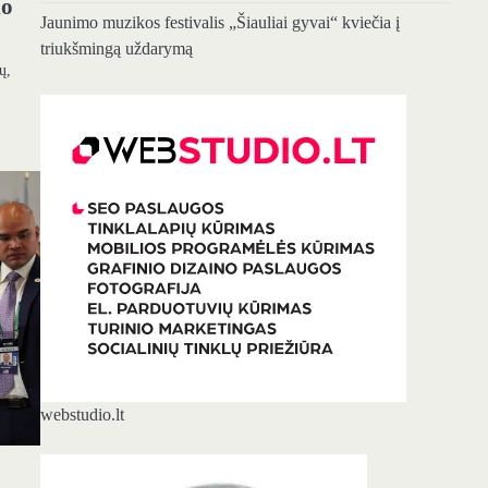
io
Jaunimo muzikos festivalis „Šiauliai gyvai“ kviečia į
triukšmingą uždarymą
ų,
webstudio.lt