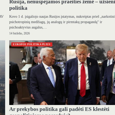
Rusija, nenuspėjamos praeities žemė – užsien
politika
JAV
Kovo 1 d. įsigaliojo naujas Rusijos įstatymas, nukreiptas prieš „narkotini
psichotropinių medžiagų, jų analogų ir pirmtakų propagandą“ ir
psichoaktyvius augalus,…
14 birželio, 2026
EUROPOS POLITIKA PLIUS
Ar prekybos politika gali padėti ES klestėti