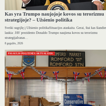
Kas yra Trumpo naujojoje kovos su terorizmu
strategijoje? – Užsienio politika
Sveiki sugrįžę į Užsienio politikaSituacijos ataskaita. Gerai, štai kas šiandie
laukia: JAV prezidento Donaldo Trumpo naujiena kovos su terorizmu
strategijaIranas…
8 gegužės, 2026
PASAULI0 POLITINĖS AKTUALIJOS