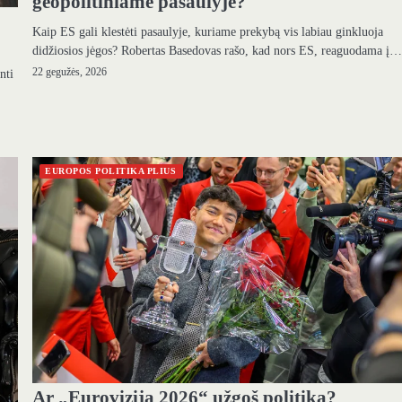
geopolitiniame pasaulyje?
Kaip ES gali klestėti pasaulyje, kuriame prekybą vis labiau ginkluoja
didžiosios jėgos? Robertas Basedovas rašo, kad nors ES, reaguodama į
nti
22 gegužės, 2026
EUROPOS POLITIKA PLIUS
Ar „Euroviziją 2026“ užgoš politika?