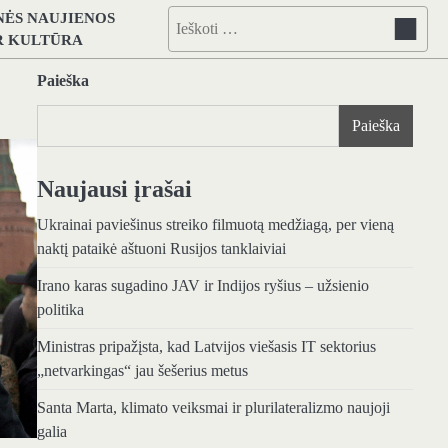
NĖS NAUJIENOS
Ieškoti:
IR KULTŪRA
Paieška
Paieška
Naujausi įrašai
Ukrainai paviešinus streiko filmuotą medžiagą, per vieną
naktį pataikė aštuoni Rusijos tanklaiviai
Irano karas sugadino JAV ir Indijos ryšius – užsienio
politika
Ministras pripažįsta, kad Latvijos viešasis IT sektorius
„netvarkingas“ jau šešerius metus
Santa Marta, klimato veiksmai ir plurilateralizmo naujoji
galia