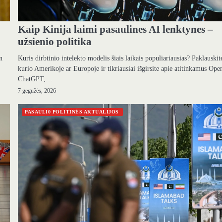
Kaip Kinija laimi pasaulines AI lenktynes ​​–
užsienio politika
n
Kuris dirbtinio intelekto modelis šiais laikais populiariausias? Paklauskit
kurio Amerikoje ar Europoje ir tikriausiai išgirsite apie atitinkamus Op
ChatGPT,…
7 gegužės, 2026
PASAULI0 POLITINĖS AKTUALIJOS