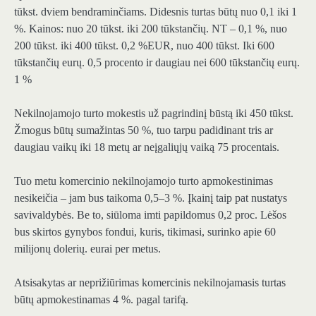
tūkst. dviem bendraminčiams. Didesnis turtas būtų nuo 0,1 iki 1
%. Kainos: nuo 20 tūkst. iki 200 tūkstančių. NT – 0,1 %, nuo
200 tūkst. iki 400 tūkst. 0,2 %EUR, nuo 400 tūkst. Iki 600
tūkstančių eurų. 0,5 procento ir daugiau nei 600 tūkstančių eurų.
1 %
Nekilnojamojo turto mokestis už pagrindinį būstą iki 450 tūkst.
Žmogus būtų sumažintas 50 %, tuo tarpu padidinant tris ar
daugiau vaikų iki 18 metų ar neįgaliųjų vaiką 75 procentais.
Tuo metu komercinio nekilnojamojo turto apmokestinimas
nesikeičia – jam bus taikoma 0,5–3 %. Įkainį taip pat nustatys
savivaldybės. Be to, siūloma imti papildomus 0,2 proc. Lėšos
bus skirtos gynybos fondui, kuris, tikimasi, surinko apie 60
milijonų dolerių. eurai per metus.
Atsisakytas ar neprižiūrimas komercinis nekilnojamasis turtas
būtų apmokestinamas 4 %. pagal tarifą.