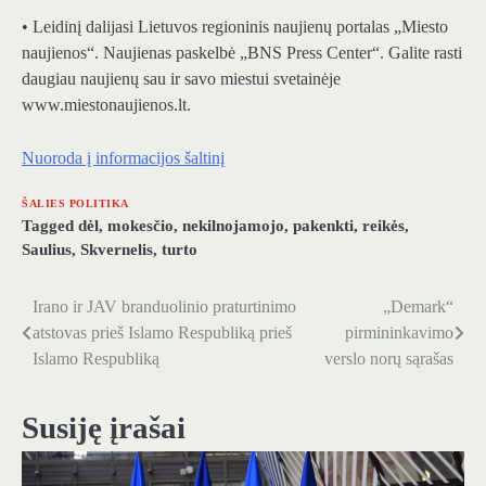
• Leidinį dalijasi Lietuvos regioninis naujienų portalas „Miesto
naujienos“. Naujienas paskelbė „BNS Press Center“. Galite rasti
daugiau naujienų sau ir savo miestui svetainėje
www.miestonaujienos.lt.
Nuoroda į informacijos šaltinį
ŠALIES POLITIKA
Tagged
dėl
,
mokesčio
,
nekilnojamojo
,
pakenkti
,
reikės
,
Saulius
,
Skvernelis
,
turto
Irano ir JAV branduolinio praturtinimo
„Demark“
Navigacija
atstovas prieš Islamo Respubliką prieš
pirmininkavimo
tarp
Islamo Respubliką
verslo norų sąrašas
įrašų
Susiję įrašai