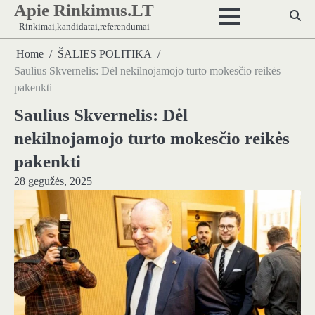
Apie Rinkimus.LT
Skip
to
Rinkimai,kandidatai,referendumai
content
Home
ŠALIES POLITIKA
Saulius Skvernelis: Dėl nekilnojamojo turto mokesčio reikės
pakenkti
Saulius Skvernelis: Dėl
nekilnojamojo turto mokesčio reikės
pakenkti
28 gegužės, 2025