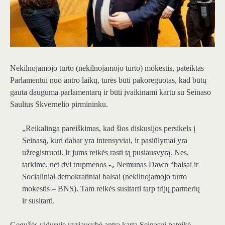
Nekilnojamojo turto (nekilnojamojo turto) mokestis, pateiktas
Parlamentui nuo antro laikų, turės būti pakoreguotas, kad būtų
gauta dauguma parlamentarų ir būti įvaikinami kartu su Seinaso
Saulius Skvernelio pirmininku.
„Reikalinga pareiškimas, kad šios diskusijos persikels į
Seinasą, kuri dabar yra intensyviai, ir pasiūlymai yra
užregistruoti. Ir jums reikės rasti tą pusiausvyrą. Nes,
tarkime, net dvi trupmenos -„ Nemunas Dawn “balsai ir
Socialiniai demokratiniai balsai (nekilnojamojo turto
mokestis – BNS). Tam reikės susitarti tarp trijų partnerių
ir susitarti.
Gegužės viduryje vyriausybė antrą kartą Seinasui pateikė