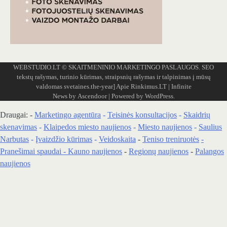
WEBSTUDIO.LT
© SKAITMENINIO MARKETINGO PASLAUGOS. SEO
tekstų rašymas, turinio kūrimas, straipsnių rašymas ir talpinimas į mūsų
valdomas svetaines.the-year]
Apie Rinkimus.LT
| Infinite
News by
Ascendoor
| Powered by
WordPress
.
Draugai: -
Marketingo agentūra
-
Teisinės konsultacijos
-
Skaidrių
skenavimas
-
Klaipedos miesto naujienos
-
Miesto naujienos
-
Saulius
Narbutas
-
Įvaizdžio kūrimas
-
Veidoskaita
-
Teniso treniruotės
-
Pranešimai spaudai -
Kauno naujienos
-
Regionų naujienos
-
Palangos
naujienos