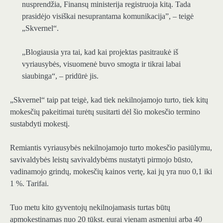
nusprendžia, Finansų ministerija registruoja kitą. Tada
prasidėjo visiškai nesuprantama komunikacija”, – teigė
„Skvernel“.
„Blogiausia yra tai, kad kai projektas pasitraukė iš
vyriausybės, visuomenė buvo smogta ir tikrai labai
siaubinga“, – pridūrė jis.
„Skvernel“ taip pat teigė, kad tiek nekilnojamojo turto, tiek kitų
mokesčių pakeitimai turėtų susitarti dėl šio mokesčio termino
sustabdyti mokestį.
Remiantis vyriausybės nekilnojamojo turto mokesčio pasiūlymu,
savivaldybės leistų savivaldybėms nustatyti pirmojo būsto,
vadinamojo grindų, mokesčių kainos vertę, kai jų yra nuo 0,1 iki
1 %. Tarifai.
Tuo metu kito gyventojų nekilnojamasis turtas būtų
apmokestinamas nuo 20 tūkst. eurai vienam asmeniui arba 40