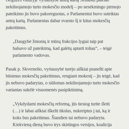
nekilnojamojo turto mokesčio modelį – po nesėkmingo pirmojo
pateikimo jis buvo pakoreguotas, o Parlamentui buvo suteiktas
antrą kartą. Parlamentas dabar svarsto šį ir kitus mokesčių
pakeitimus.
„Daugybė žmonių ir mūsų frakcijos lygiai taip pat
balsavo už pateikimą, kad galėtų aptarti toliau“, – teigė
parlamento vadovas.
Pasak p. Skvernelio, vyriausybė turėjo aiškiai pranešti apie
būsimus mokesčių pakeitimus, rengiant mokestį – jis teigė, kad
jis nebuvo padarytas, o siūlomas nekilnojamojo turto mokesčio
variantas sukėlė visuomenės pasipiktinimą.
„Vykdydami mokesčių reformą, jūs tiesiog turite išeiti
(…) ir labai aiškiai iškelti tikslus, nukreiptus į tai, ką ir
koks bus pakeitimas. Šiandien tai nebuvo padaryta.
Kiekvieną dieną buvo trys skirtingos versijos, koalicija