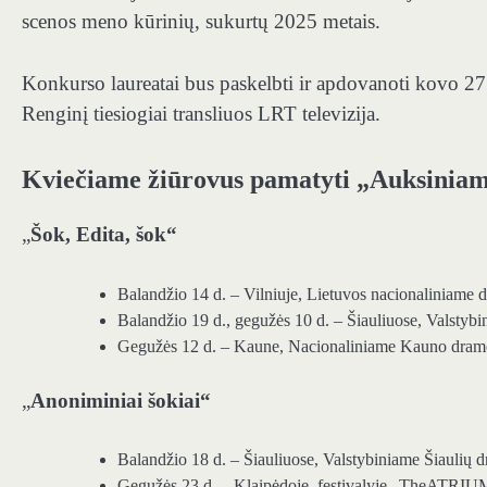
scenos meno kūrinių, sukurtų 2025 metais.
Konkurso laureatai bus paskelbti ir apdovanoti kovo 27 
Renginį tiesiogiai transliuos LRT televizija.
Kviečiame žiūrovus pamatyti „Auksiniam
„
Šok, Edita, šok“
Balandžio 14 d. – Vilniuje, Lietuvos nacionaliniame d
Balandžio 19 d., gegužės 10 d. – Šiauliuose, Valstybi
Gegužės 12 d. – Kaune, Nacionaliniame Kauno dramo
„
Anoniminiai šokiai“
Balandžio 18 d. – Šiauliuose, Valstybiniame Šiaulių d
Gegužės 23 d. – Klaipėdoje, festivalyje „TheATRIU