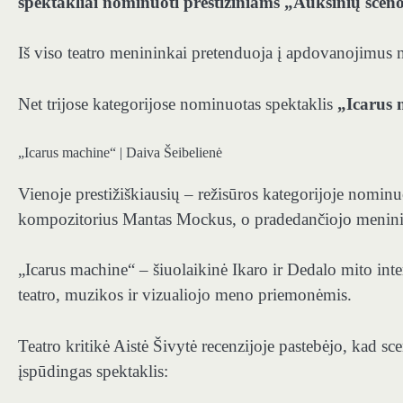
spektakliai nominuoti prestižiniams „Auksinių sce
Iš viso teatro menininkai pretenduoja į apdovanojimus ne
Net trijose kategorijose nominuotas spektaklis
„Icarus 
„Icarus machine“ | Daiva Šeibelienė
Vienoje prestižiškiausių – režisūros kategorijoje nominu
kompozitorius Mantas Mockus, o pradedančiojo meninink
„Icarus machine“ – šiuolaikinė Ikaro ir Dedalo mito inter
teatro, muzikos ir vizualiojo meno priemonėmis.
Teatro kritikė Aistė Šivytė recenzijoje pastebėjo, kad s
įspūdingas spektaklis: