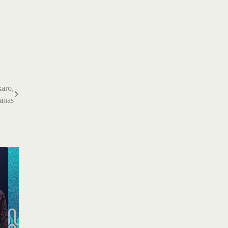
karo,
anas