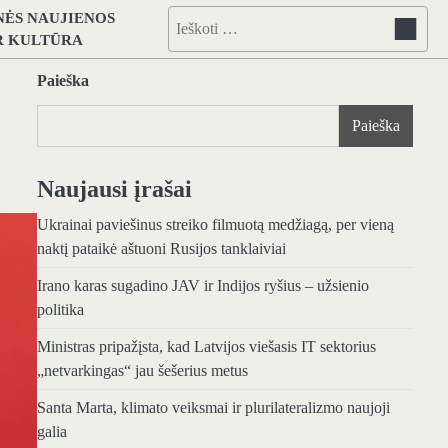
NĖS NAUJIENOS
Ieškoti:
IR KULTŪRA
Paieška
Paieška
Naujausi įrašai
Ukrainai paviešinus streiko filmuotą medžiagą, per vieną
naktį pataikė aštuoni Rusijos tanklaiviai
Irano karas sugadino JAV ir Indijos ryšius – užsienio
politika
Ministras pripažįsta, kad Latvijos viešasis IT sektorius
„netvarkingas“ jau šešerius metus
Santa Marta, klimato veiksmai ir plurilateralizmo naujoji
galia