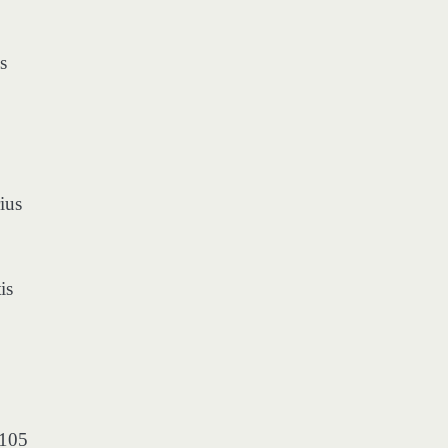
s
ius
is
 105