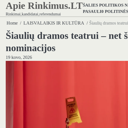
Apie Rinkimus.LT
Skip
ŠALIES POLITIKOS 
to
PASAULI0 POLITINĖ
Rinkimai,kandidatai,referendumai
content
Home
LAISVALAIKIS IR KULTŪRA
Šiaulių dramos teatru
Šiaulių dramos teatrui – net 
nominacijos
19 kovo, 2026