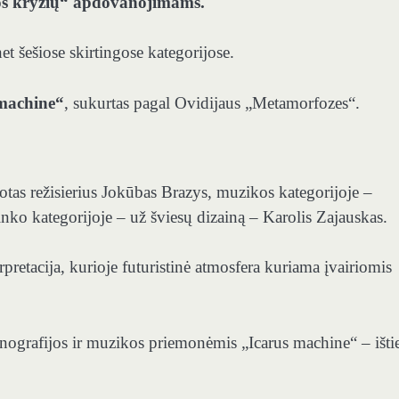
nos kryžių“ apdovanojimams.
t šešiose skirtingose kategorijose.
machine“
, sukurtas pagal Ovidijaus „Metamorfozes“.
otas režisierius Jokūbas Brazys, muzikos kategorijoje –
o kategorijoje – už šviesų dizainą – Karolis Zajauskas.
pretacija, kurioje futuristinė atmosfera kuriama įvairiomis
cenografijos ir muzikos priemonėmis „Icarus machine“ – išti