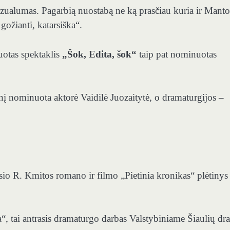
vizualumas. Pagarbią nuostabą ne ką prasčiau kuria ir Manto
ožianti, katarsiška“.
uotas spektaklis
„Šok, Edita, šok“
taip pat nominuotas
į nominuota aktorė Vaidilė Juozaitytė, o dramaturgijos –
sio R. Kmitos romano ir filmo „Pietinia kronikas“ plėtinys
, tai antrasis dramaturgo darbas Valstybiniame Šiaulių d