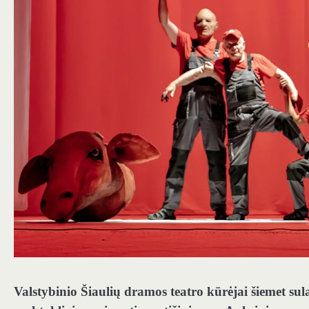
Valstybinio Šiaulių dramos teatro kūrėjai šiemet sula