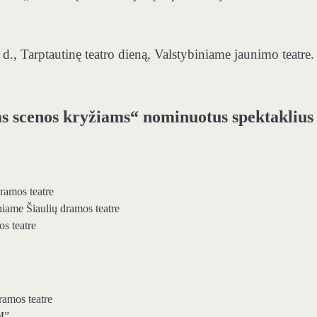
d., Tarptautinę teatro dieną, Valstybiniame jaunimo teatre.
s scenos kryžiams“ nominuotus spektaklius
ramos teatre
niame Šiaulių dramos teatre
s teatre
ramos teatre
M”