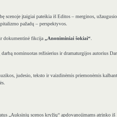
ybę scenoje įtaigiai pateikia iš Editos – merginos, užaugusio
apitalizmo pažadų – perspektyvos.
ir dokumentinė fikcija
„Anoniminiai šokiai“
.
 darbą nominuotas režisierius ir dramaturgijos autorius Dar
muzikos, judesio, teksto ir vaizdinėmis priemonėmis kalbant
ės.
atus „Auksinių scenos kryžių“ apdovanojimams atrinko iš