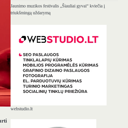
Jaunimo muzikos festivalis „Šiauliai gyvai“ kviečia į
triukšmingą uždarymą
webstudio.lt
urti