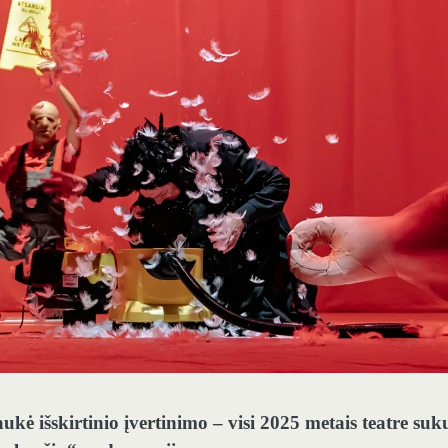
ukė išskirtinio įvertinimo – visi 2025 metais teatre suk