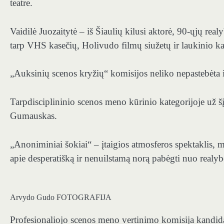
teatre.
Vaidilė Juozaitytė – iš Šiaulių kilusi aktorė, 90-ųjų real
tarp VHS kasečių, Holivudo filmų siužetų ir laukinio k
„Auksinių scenos kryžių“ komisijos neliko nepastebėta 
Tarpdisciplininio scenos meno kūrinio kategorijoje už šį
Gumauskas.
„Anoniminiai šokiai“ – įtaigios atmosferos spektaklis, 
apie desperatišką ir nenuilstamą norą pabėgti nuo realyb
Arvydo Gudo FOTOGRAFIJA
Profesionaliojo scenos meno vertinimo komisija kandid