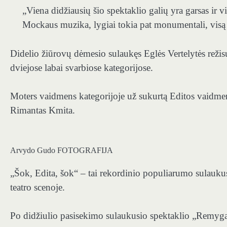
„Viena didžiausių šio spektaklio galių yra garsas ir 
Mockaus muzika, lygiai tokia pat monumentali, visą g
Didelio žiūrovų dėmesio sulaukęs Eglės Vertelytės režis
dviejose labai svarbiose kategorijose.
Moters vaidmens kategorijoje už sukurtą Editos vaidmen
Rimantas Kmita.
Arvydo Gudo FOTOGRAFIJA
„Šok, Edita, šok“ – tai rekordinio populiarumo sulauku
teatro scenoje.
Po didžiulio pasisekimo sulaukusio spektaklio „Remyga“