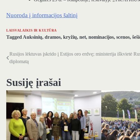
Nuoroda į informacijos šaltinį
LAISVALAIKIS IR KULTŪRA
Tagged
Auksinių
,
dramos
,
kryžių
,
net
,
nominacijos
,
scenos
,
šeši
Rusijos lėktuvas įskrido į Estijos oro erdvę; ministerija iškvietė Ru
Navigacija
diplomatą
tarp
įrašų
Susiję įrašai