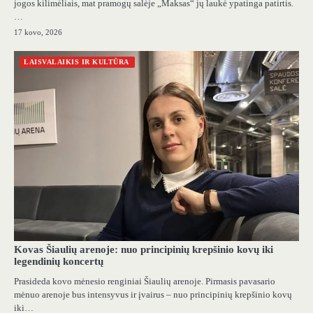
jogos kilimėliais, mat pramogų salėje „Maksas“ jų laukė ypatinga patirtis.
…
17 kovo, 2026
LAISVALAIKIS IR KULTŪRA
Kovas Šiaulių arenoje: nuo principinių krepšinio kovų iki
legendinių koncertų
Prasideda kovo mėnesio renginiai Šiaulių arenoje. Pirmasis pavasario
mėnuo arenoje bus intensyvus ir įvairus – nuo principinių krepšinio kovų
iki…