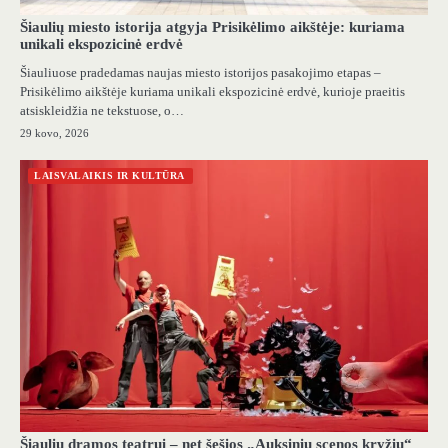
Šiaulių miesto istorija atgyja Prisikėlimo aikštėje: kuriama
unikali ekspozicinė erdvė
Šiauliuose pradedamas naujas miesto istorijos pasakojimo etapas –
Prisikėlimo aikštėje kuriama unikali ekspozicinė erdvė, kurioje praeitis
atsiskleidžia ne tekstuose, o…
29 kovo, 2026
LAISVALAIKIS IR KULTŪRA
Šiaulių dramos teatrui – net šešios „Auksinių scenos kryžių“