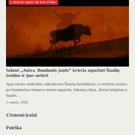
LAISVALAIKIS IR KULTŪRA
Sakmė „Aušra. Bundantis jautis“ kviečia atpažinti Šiaulių
ženklus ir juos nešioti
Apie miesto simbolius, užkoduotus Šiaulių heraldikoje, ir vertybes, kurios
per šimtmečius formavo miesto tapatybę. Sakmių ciklas „Keturi klajūnai ir
Saulės…
2 vasario, 2026
Senesni įrašai
Navigacija
tarp
Paieška