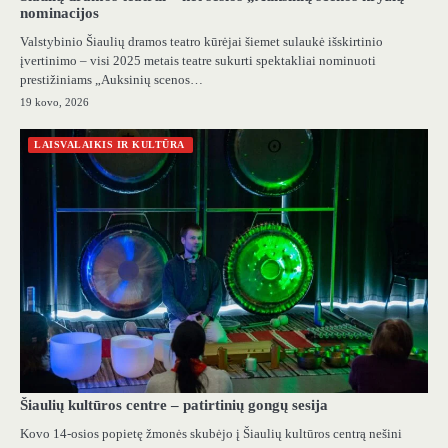
nominacijos
Valstybinio Šiaulių dramos teatro kūrėjai šiemet sulaukė išskirtinio
įvertinimo – visi 2025 metais teatre sukurti spektakliai nominuoti
prestižiniams „Auksinių scenos…
19 kovo, 2026
LAISVALAIKIS IR KULTŪRA
Šiaulių kultūros centre – patirtinių gongų sesija
Kovo 14-osios popietę žmonės skubėjo į Šiaulių kultūros centrą nešini