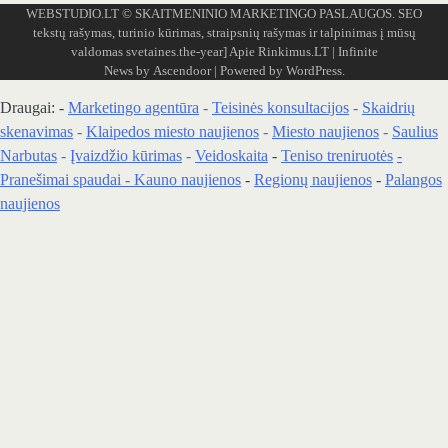
WEBSTUDIO.LT
© SKAITMENINIO MARKETINGO PASLAUGOS. SEO
tekstų rašymas, turinio kūrimas, straipsnių rašymas ir talpinimas į mūsų
valdomas svetaines.the-year]
Apie Rinkimus.LT
| Infinite
News by
Ascendoor
| Powered by
WordPress
.
Draugai: -
Marketingo agentūra
-
Teisinės konsultacijos
-
Skaidrių
skenavimas
-
Klaipedos miesto naujienos
-
Miesto naujienos
-
Saulius
Narbutas
-
Įvaizdžio kūrimas
-
Veidoskaita
-
Teniso treniruotės
-
Pranešimai spaudai -
Kauno naujienos
-
Regionų naujienos
-
Palangos
naujienos