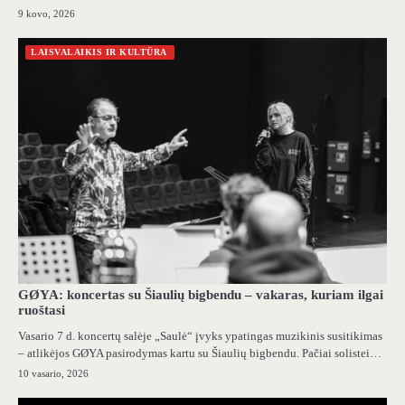
9 kovo, 2026
LAISVALAIKIS IR KULTŪRA
GØYA: koncertas su Šiaulių bigbendu – vakaras, kuriam ilgai
ruoštasi
Vasario 7 d. koncertų salėje „Saulė“ įvyks ypatingas muzikinis susitikimas
– atlikėjos GØYA pasirodymas kartu su Šiaulių bigbendu. Pačiai solistei…
10 vasario, 2026