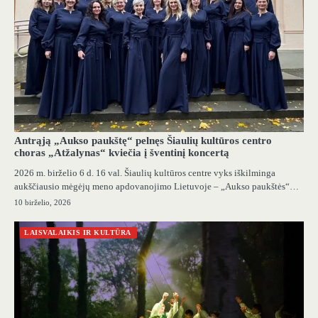
Antrąją „Aukso paukštę“ pelnęs Šiaulių kultūros centro
choras „Atžalynas“ kviečia į šventinį koncertą
2026 m. birželio 6 d. 16 val. Šiaulių kultūros centre vyks iškilminga
aukščiausio mėgėjų meno apdovanojimo Lietuvoje – „Aukso paukštės“…
10 birželio, 2026
LAISVALAIKIS IR KULTŪRA