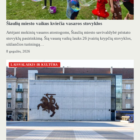
Šiaulių miesto vaikus kviečia vasaros stovyklos
Artėjant mokinių vasaros atostogoms, Šiaulių miesto savivaldybė pristato
stovyklų pasirinkimą. Šią vasarą vaikų lauks 26 įvairių krypčių stovyklos,
siūlančios turiningą…
8 gegužės, 2026
LAISVALAIKIS IR KULTŪRA