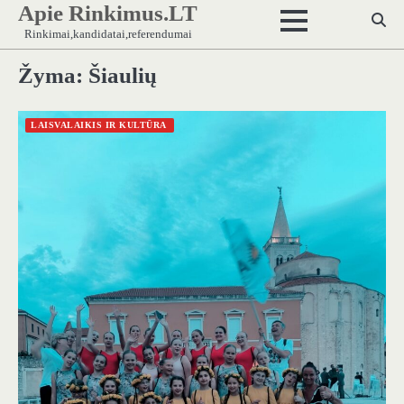
Apie Rinkimus.LT
Skip
to
Rinkimai,kandidatai,referendumai
content
Žyma:
Šiaulių
LAISVALAIKIS IR KULTŪRA