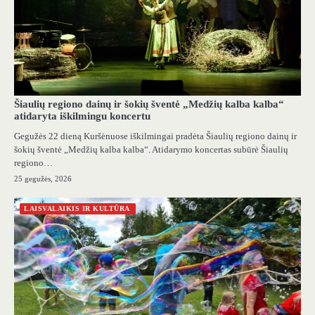
Šiaulių regiono dainų ir šokių šventė „Medžių kalba kalba“
atidaryta iškilmingu koncertu
Gegužės 22 dieną Kuršėnuose iškilmingai pradėta Šiaulių regiono dainų ir
šokių šventė „Medžių kalba kalba“. Atidarymo koncertas subūrė Šiaulių
regiono…
25 gegužės, 2026
LAISVALAIKIS IR KULTŪRA