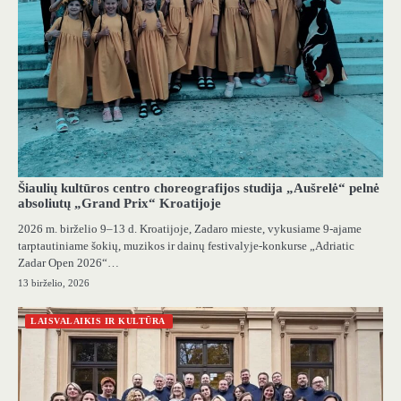
Šiaulių kultūros centro choreografijos studija „Aušrelė“ pelnė
absoliutų „Grand Prix“ Kroatijoje
2026 m. birželio 9–13 d. Kroatijoje, Zadaro mieste, vykusiame 9-ajame
tarptautiniame šokių, muzikos ir dainų festivalyje-konkurse „Adriatic
Zadar Open 2026“…
13 birželio, 2026
LAISVALAIKIS IR KULTŪRA