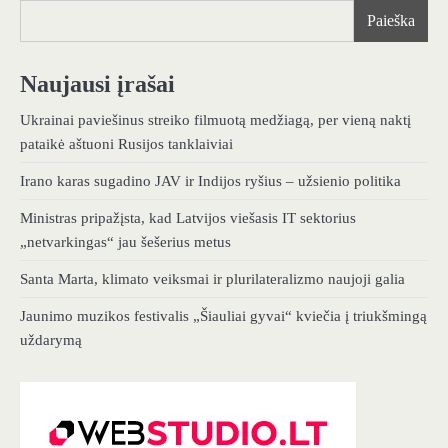
įrašų
Paieška
Naujausi įrašai
Ukrainai paviešinus streiko filmuotą medžiagą, per vieną naktį
pataikė aštuoni Rusijos tanklaiviai
Irano karas sugadino JAV ir Indijos ryšius – užsienio politika
Ministras pripažįsta, kad Latvijos viešasis IT sektorius
„netvarkingas“ jau šešerius metus
Santa Marta, klimato veiksmai ir plurilateralizmo naujoji galia
Jaunimo muzikos festivalis „Šiauliai gyvai“ kviečia į triukšmingą
uždarymą