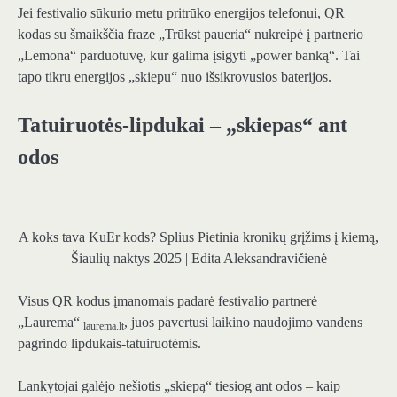
Jei festivalio sūkurio metu pritrūko energijos telefonui, QR
kodas su šmaikščia fraze „Trūkst paueria“ nukreipė į partnerio
„Lemona“ parduotuvę, kur galima įsigyti „power banką“. Tai
tapo tikru energijos „skiepu“ nuo išsikrovusios baterijos.
Tatuiruotės-lipdukai – „skiepas“ ant
odos
A koks tava KuEr kods? Splius Pietinia kronikų grįžims į kiemą,
Šiaulių naktys 2025 | Edita Aleksandravičienė
Visus QR kodus įmanomais padarė festivalio partnerė
„Laurema“
, juos pavertusi laikino naudojimo vandens
laurema.lt
pagrindo lipdukais-tatuiruotėmis.
Lankytojai galėjo nešiotis „skiepą“ tiesiog ant odos – kaip