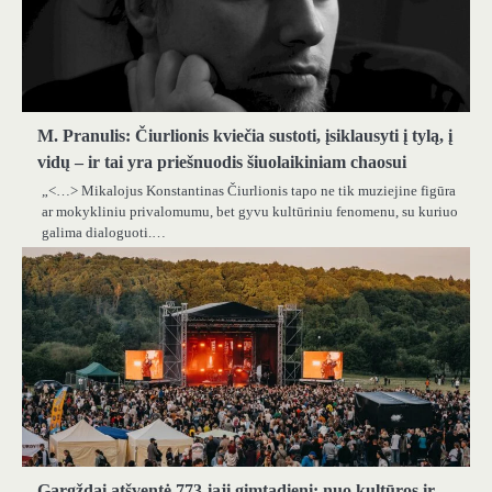
M. Pranulis: Čiurlionis kviečia sustoti, įsiklausyti į tylą, į
vidų – ir tai yra priešnuodis šiuolaikiniam chaosui
„<…> Mikalojus Konstantinas Čiurlionis tapo ne tik muziejine figūra
ar mokykliniu privalomumu, bet gyvu kultūriniu fenomenu, su kuriuo
galima dialoguoti.…
Gargždai atšventė 773-iąjį gimtadienį: nuo kultūros ir