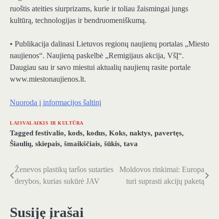
ruoštis ateities siurprizams, kurie ir toliau žaismingai jungs
kultūrą, technologijas ir bendruomeniškumą.
• Publikacija dalinasi Lietuvos regionų naujienų portalas „Miesto
naujienos“. Naujieną paskelbė „Remigijaus akcija, VšĮ“.
Daugiau sau ir savo miestui aktualių naujienų rasite portale
www.miestonaujienos.lt.
Nuoroda į informacijos šaltinį
LAISVALAIKIS IR KULTŪRA
Tagged
festivalio
,
kods
,
kodus
,
Koks
,
naktys
,
pavertęs
,
Šiaulių
,
skiepais
,
šmaikščiais
,
šūkis
,
tava
Ženevos plastikų taršos sutarties
Moldovos rinkimai: Europa
Navigacija
derybos, kurias sukūrė JAV
turi suprasti akcijų paketą
tarp
įrašų
Susiję įrašai