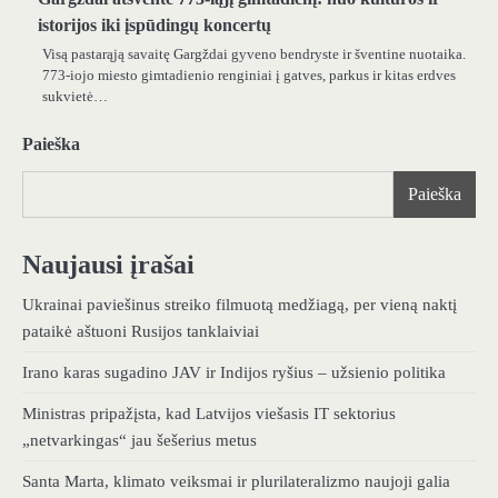
istorijos iki įspūdingų koncertų
Visą pastarąją savaitę Gargždai gyveno bendryste ir šventine nuotaika.
773-iojo miesto gimtadienio renginiai į gatves, parkus ir kitas erdves
sukvietė…
Paieška
Paieška
Naujausi įrašai
Ukrainai paviešinus streiko filmuotą medžiagą, per vieną naktį
pataikė aštuoni Rusijos tanklaiviai
Irano karas sugadino JAV ir Indijos ryšius – užsienio politika
Ministras pripažįsta, kad Latvijos viešasis IT sektorius
„netvarkingas“ jau šešerius metus
Santa Marta, klimato veiksmai ir plurilateralizmo naujoji galia