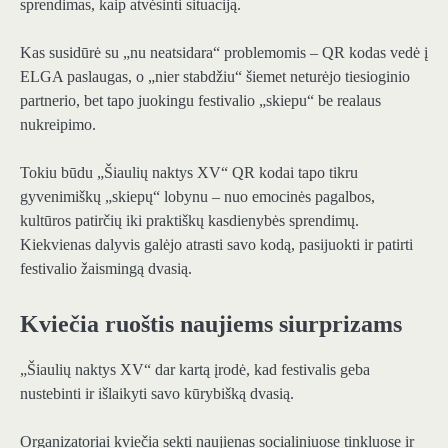
sprendimas, kaip atvėsinti situaciją.
Kas susidūrė su „nu neatsidara“ problemomis – QR kodas vedė į
ELGA paslaugas, o „nier stabdžiu“ šiemet neturėjo tiesioginio
partnerio, bet tapo juokingu festivalio „skiepu“ be realaus
nukreipimo.
Tokiu būdu „Šiaulių naktys XV“ QR kodai tapo tikru
gyvenimiškų „skiepų“ lobynu – nuo emocinės pagalbos,
kultūros patirčių iki praktiškų kasdienybės sprendimų.
Kiekvienas dalyvis galėjo atrasti savo kodą, pasijuokti ir patirti
festivalio žaismingą dvasią.
Kviečia ruoštis naujiems siurprizams
„Šiaulių naktys XV“ dar kartą įrodė, kad festivalis geba
nustebinti ir išlaikyti savo kūrybišką dvasią.
Organizatoriai kviečia sekti naujienas socialiniuose tinkluose ir