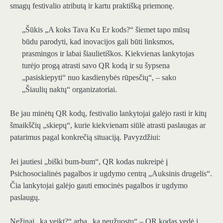
smagų festivalio atributą ir kartu praktišką priemonę.
„Šūkis „A koks Tava Ku Er kods?“ šiemet tapo mūsų
būdu parodyti, kad inovacijos gali būti linksmos,
prasmingos ir labai šiaulietiškos. Kiekvienas lankytojas
turėjo progą atrasti savo QR kodą ir su šypsena
„pasiskiepyti“ nuo kasdienybės rūpesčių“, – sako
„Šiaulių naktų“ organizatoriai.
Be jau minėtų QR kodų, festivalio lankytojai galėjo rasti ir kitų
šmaikščių „skiepų“, kurie kiekvienam siūlė atrasti paslaugas ar
patarimus pagal konkrečią situaciją. Pavyzdžiui:
Jei jautiesi „biški bum-bum“, QR kodas nukreipė į
Psichosocialinės pagalbos ir ugdymo centrą „Auksinis drugelis“.
Čia lankytojai galėjo gauti emocinės pagalbos ir ugdymo
paslaugų.
Nežinai „ką veikt?“ arba „ka neužuostu“ – QR kodas vedė į