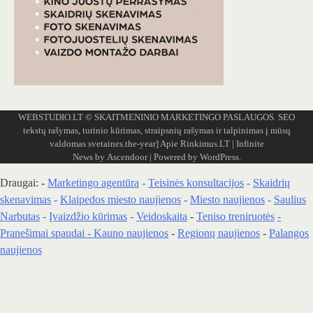
WEBSTUDIO.LT
© SKAITMENINIO MARKETINGO PASLAUGOS. SEO
tekstų rašymas, turinio kūrimas, straipsnių rašymas ir talpinimas į mūsų
valdomas svetaines.the-year]
Apie Rinkimus.LT
| Infinite
News by
Ascendoor
| Powered by
WordPress
.
Draugai: -
Marketingo agentūra
-
Teisinės konsultacijos
-
Skaidrių
skenavimas
-
Klaipedos miesto naujienos
-
Miesto naujienos
-
Saulius
Narbutas
-
Įvaizdžio kūrimas
-
Veidoskaita
-
Teniso treniruotės
-
Pranešimai spaudai -
Kauno naujienos
-
Regionų naujienos
-
Palangos
naujienos