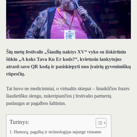
Šių metų festivalis „Šiaulių naktys XV“ vyko su išskirtiniu
šūkiu „A koks Tava Ku Er kods?“, kvietusiu lankytojus
atrasti savo QR kodą ir pasiskiepyti nuo įvairių gyvenimiškų
rūpesčių.
Tai buvo ne medicininiai, o virtualūs skiepai – šmaikščios frazės
šiaulietišku slengu, nukreipiančios į festivalio partnerių
paslaugas ar pagalbos šaltinius.
Turinys:
Humorą, pagalbą ir technologijas sujungė viename