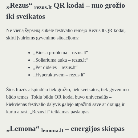
„Rezus“
QR kodai – nuo grožio
rezus.lt
iki sveikatos
Ne vieną šypseną sukėlė festivalio rėmėjo Rezus.lt QR kodai,
skirti įvairioms gyvenimo situacijoms:
„Biusta problema – rezus.lt“
„Soliariuma auka – rezus.lt“
„Per didelės – rezus.lt“
„Hyperaktyvem – rezus.lt“
Šios frazės atspindėjo tiek grožio, tiek sveikatos, tiek gyvenimo
būdo temas. Tokiu būdu QR kodai buvo universalūs –
kiekvienas festivalio dalyvis galėjo atpažinti save ar draugą ir
kartu atrasti „Rezus.lt“ teikiamas paslaugas.
„Lemona“
– energijos skiepas
lemona.lt