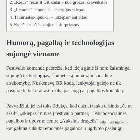
„Rezus“ rezus.lt QR kodai – nuo grožio iki sveikatos
„Lemona“ lemona.lt – energijos skiepas
Tatuiruotės-lipdukai – „skiepas“ ant odos
Kviečia ruoštis naujiems siurprizams
Humorą, pagalbą ir technologijas
sujungė viename
Festivalio komanda pabrėžia, kad idėja gimė iš noro žaismingai
sujungti technologijas, šiaulietišką humorą ir socialinę
atsakomybę. Nuskenavę QR kodą, lankytojai galėjo ne tik
pasijuokti, bet ir atrasti realią paslaugą ar pagalbos kontaktą.
Pavyzdžiui, jei esi toks išdykęs, kad dažnai tenka teisintis „če ne
ašai!“, „skiepas“ nuves į festivalio partnerį – Psichosocialinės
pagalbos ir ugdymo centrą „Auksinis drugelis“
,
auksinisdrugelis.lt
kur galima sulaukti emocinės pagalbos ir ugdymo paslaugų.