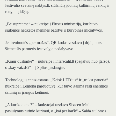
festivalio svetainę naktys.lt, siūlančią įdomių kultūrinių veiklų ir
renginių idėjų.
„Be supratima“ – nukreipė į Fluxus ministeriją, kur buvo
siūlomos netikėtos meninės patirtys ir kūrybinės iniciatyvos.
Jei treniruotės „per mažas“, QR kodas vesdavo į drj.lt, nors
šiemet šis partneris festivalyje nedalyvavo.
„Kiaur dusliarke“ – nukreipė į interscalit.lt (pagalvių nuo garso),
o „kay vaizds?“ – į Splius paslaugas.
Technologijų entuziastams: „Keisk LED’us“ ir „trūkst paueria“
nukreipė į Lemona parduotuvę, kur buvo galima rasti energijos
šaltinių ar įrangos keitimui.
„A kur kontenc?“ – lankytojai rasdavo Sixteen Media
pasiūlymus turinio kūrimui, o „kai per karšt“ – Salda siūlomas