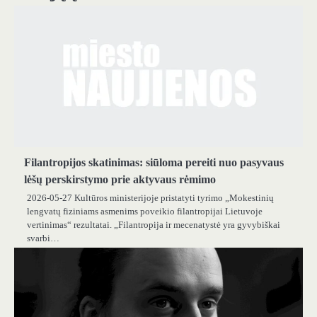
Filantropijos skatinimas: siūloma pereiti nuo pasyvaus
lėšų perskirstymo prie aktyvaus rėmimo
2026-05-27 Kultūros ministerijoje pristatyti tyrimo „Mokestinių
lengvatų fiziniams asmenims poveikio filantropijai Lietuvoje
vertinimas“ rezultatai. „Filantropija ir mecenatystė yra gyvybiškai
svarbi…