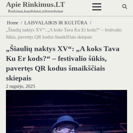
Apie Rinkimus.LT
Skip
to
Rinkimai,kandidatai,referendumai
content
Home
LAISVALAIKIS IR KULTŪRA
„Šiaulių naktys XV“: „A koks Tava Ku Er kods?“ – festivalio
šūkis, pavertęs QR kodus šmaikščiais skiepais
„Šiaulių naktys XV“: „A koks Tava
Ku Er kods?“ – festivalio šūkis,
pavertęs QR kodus šmaikščiais
skiepais
2 rugsėjo, 2025