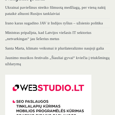
Ukrainai paviešinus streiko filmuotą medžiagą, per vieną naktį
pataikė aštuoni Rusijos tanklaiviai
Irano karas sugadino JAV ir Indijos ryšius – užsienio politika
Ministras pripažįsta, kad Latvijos viešasis IT sektorius
„netvarkingas“ jau šešerius metus
Santa Marta, klimato veiksmai ir plurilateralizmo naujoji galia
Jaunimo muzikos festivalis „Šiauliai gyvai“ kviečia į triukšmingą
uždarymą