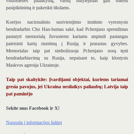
visuomenės palaikymą, vardų nutylėjimas gali sukelti
pasipiktinimą ir pakenkti tikslams.
Korėjos nacionalinio susivienijimo instituto vyresnysis
bendradarbis Cho Han-bumas sakė, kad Pchenjano sprendimas
pastatyti memorialą žuvusiems kariams atspindi pastangas
pateisinti karių siuntimą į Rusiją ir prarastas gyvybes.
Memorialas taip pat simbolizuoja Pchenjano norą tęsti
bendradarbiavimą su Rusija, nepaisant to, kaip klostysis
Maskvos agresija Ukrainoje.
Taip pat skaitykite: Įvardijami objektai, kuriems tariamai
gresia pavojus, jei Ukraina nesilaikys paliaubų; Latvija taip
pat paminėjo
Sekite mus Facebook ir X!
Nuoroda į informacijos šaltinį