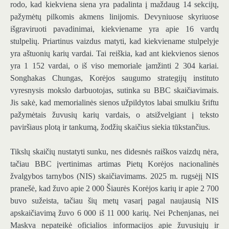
rodo, kad kiekviena siena yra padalinta į maždaug 14 sekcijų,
pažymėtų pilkomis akmens linijomis. Devyniuose skyriuose
išgraviruoti pavadinimai, kiekviename yra apie 16 vardų
stulpelių. Priartinus vaizdus matyti, kad kiekviename stulpelyje
yra aštuonių karių vardai. Tai reiškia, kad ant kiekvienos sienos
yra 1 152 vardai, o iš viso memoriale įamžinti 2 304 kariai.
Songhakas Chungas, Korėjos saugumo strategijų instituto
vyresnysis mokslo darbuotojas, sutinka su BBC skaičiavimais.
Jis sakė, kad memorialinės sienos užpildytos labai smulkiu šriftu
pažymėtais žuvusių karių vardais, o atsižvelgiant į teksto
paviršiaus plotą ir tankumą, žodžių skaičius siekia tūkstančius.
Tikslų skaičių nustatyti sunku, nes didesnės raiškos vaizdų nėra,
tačiau BBC įvertinimas artimas Pietų Korėjos nacionalinės
žvalgybos tarnybos (NIS) skaičiavimams. 2025 m. rugsėjį NIS
pranešė, kad žuvo apie 2 000 Šiaurės Korėjos karių ir apie 2 700
buvo sužeista, tačiau šių metų vasarį pagal naujausią NIS
apskaičiavimą žuvo 6 000 iš 11 000 karių. Nei Pchenjanas, nei
Maskva nepateikė oficialios informacijos apie žuvusiųjų ir