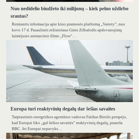
Nuo nedidelio biudžeto iki milijonų – kiek pelno uždirbo
srautas?
Remiantis informacija apie kino pramonės platformą „Variety“, nuo
kovo 17 d. Pasaulinės režisieriaus Gints Zilbalodis apdovanojimų
laimėjusio animacinio filmo „Flow“…
Europa turi reaktyvinių degalų dar šešias savaites
Tarptautinės energetikos agentūros vadovas Fatihas Birolis perspėjo,
kad Europai liko „gal šešios savaitės“ reaktyvinių degalų, praneša
BBC. Jei Europai nepavyks…