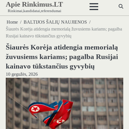
Apie Rinkimus.LT
Skip
to
Rinkimai,kandidatai,referendumai
content
Home
BALTIJOS ŠALIŲ NAUJIENOS
Šiaurės Korėja atidengia memorialą žuvusiems kariams; pagalba
Rusijai kainavo tūkstančius gyvybių
Šiaurės Korėja atidengia memorialą
žuvusiems kariams; pagalba Rusijai
kainavo tūkstančius gyvybių
10 gegužės, 2026