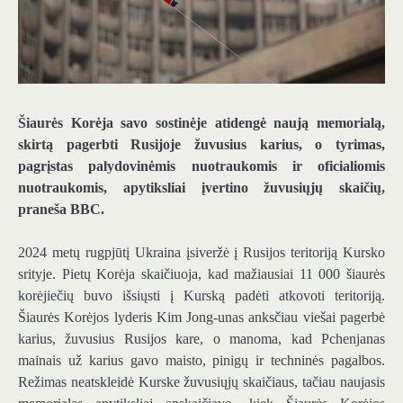
Šiaurės Korėja savo sostinėje atidengė naują memorialą,
skirtą pagerbti Rusijoje žuvusius karius, o tyrimas,
pagrįstas palydovinėmis nuotraukomis ir oficialiomis
nuotraukomis, apytiksliai įvertino žuvusiųjų skaičių,
praneša BBC.
2024 metų rugpjūtį Ukraina įsiveržė į Rusijos teritoriją Kursko
srityje. Pietų Korėja skaičiuoja, kad mažiausiai 11 000 šiaurės
korėjiečių buvo išsiųsti į Kurską padėti atkovoti teritoriją.
Šiaurės Korėjos lyderis Kim Jong-unas anksčiau viešai pagerbė
karius, žuvusius Rusijos kare, o manoma, kad Pchenjanas
mainais už karius gavo maisto, pinigų ir techninės pagalbos.
Režimas neatskleidė Kurske žuvusiųjų skaičiaus, tačiau naujasis