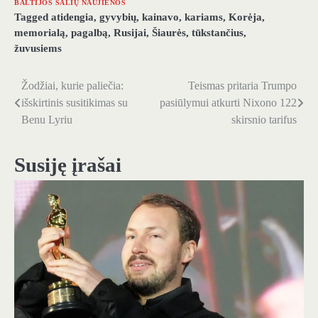
BALTIJOS ŠALIŲ NAUJIENOS
Tagged
atidengia
,
gyvybių
,
kainavo
,
kariams
,
Korėja
,
memorialą
,
pagalbą
,
Rusijai
,
Šiaurės
,
tūkstančius
,
žuvusiems
Žodžiai, kurie paliečia:
Teismas pritaria Trumpo
Navigacija
išskirtinis susitikimas su
pasiūlymui atkurti Nixono 122
tarp
Benu Lyriu
skirsnio tarifus
įrašų
Susiję įrašai