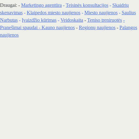
Draugai: -
Marketingo agentūra
-
Teisinės konsultacijos
-
Skaidrių
skenavimas
-
Klaipedos miesto naujienos
-
Miesto naujienos
-
Saulius
Narbutas
-
Įvaizdžio kūrimas
-
Veidoskaita
-
Teniso treniruotės
-
Pranešimai spaudai -
Kauno naujienos
-
Regionų naujienos
-
Palangos
naujienos