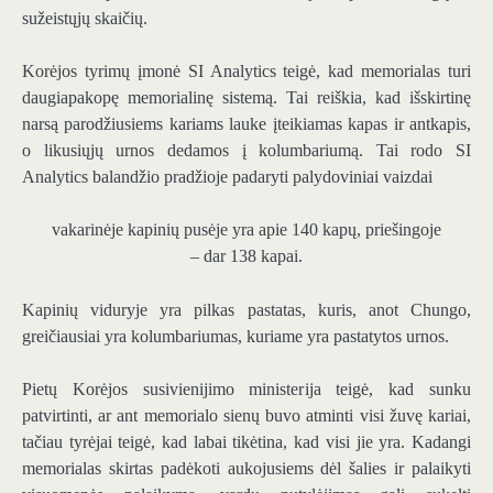
sužeistųjų skaičių.
Korėjos tyrimų įmonė SI Analytics teigė, kad memorialas turi
daugiapakopę memorialinę sistemą. Tai reiškia, kad išskirtinę
narsą parodžiusiems kariams lauke įteikiamas kapas ir antkapis,
o likusiųjų urnos dedamos į kolumbariumą. Tai rodo SI
Analytics balandžio pradžioje padaryti palydoviniai vaizdai
vakarinėje kapinių pusėje yra apie 140 kapų, priešingoje
– dar 138 kapai.
Kapinių viduryje yra pilkas pastatas, kuris, anot Chungo,
greičiausiai yra kolumbariumas, kuriame yra pastatytos urnos.
Pietų Korėjos susivienijimo ministerija teigė, kad sunku
patvirtinti, ar ant memorialo sienų buvo atminti visi žuvę kariai,
tačiau tyrėjai teigė, kad labai tikėtina, kad visi jie yra. Kadangi
memorialas skirtas padėkoti aukojusiems dėl šalies ir palaikyti