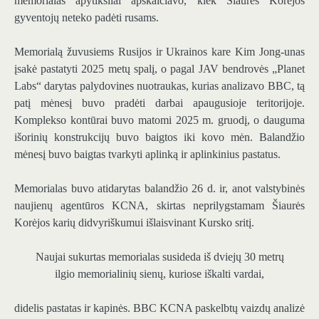
memorialas apytiksliai apskaičiavo, kiek Šiaurės Korėjos
gyventojų neteko padėti rusams.
Memorialą žuvusiems Rusijos ir Ukrainos kare Kim Jong-unas
įsakė pastatyti 2025 metų spalį, o pagal JAV bendrovės „Planet
Labs“ darytas palydovines nuotraukas, kurias analizavo BBC, tą
patį mėnesį buvo pradėti darbai apaugusioje teritorijoje.
Komplekso kontūrai buvo matomi 2025 m. gruodį, o dauguma
išorinių konstrukcijų buvo baigtos iki kovo mėn. Balandžio
mėnesį buvo baigtas tvarkyti aplinką ir aplinkinius pastatus.
Memorialas buvo atidarytas balandžio 26 d. ir, anot valstybinės
naujienų agentūros KCNA, skirtas neprilygstamam Šiaurės
Korėjos karių didvyriškumui išlaisvinant Kursko sritį.
Naujai sukurtas memorialas susideda iš dviejų 30 metrų
ilgio memorialinių sienų, kuriose iškalti vardai,
didelis pastatas ir kapinės. BBC KCNA paskelbtų vaizdų analizė