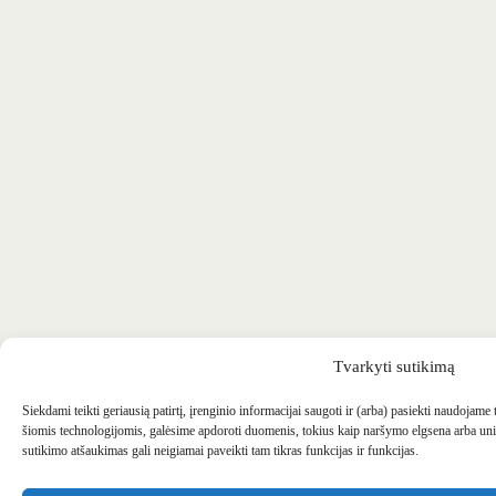
Tvarkyti sutikimą
Siekdami teikti geriausią patirtį, įrenginio informacijai saugoti ir (arba) pasiekti naudojame
šiomis technologijomis, galėsime apdoroti duomenis, tokius kaip naršymo elgsena arba uni
sutikimo atšaukimas gali neigiamai paveikti tam tikras funkcijas ir funkcijas.