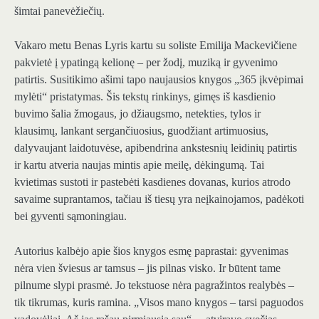
šimtai panevėžiečių.
Vakaro metu Benas Lyris kartu su soliste Emilija Mackevičiene
pakvietė į ypatingą kelionę – per žodį, muziką ir gyvenimo
patirtis. Susitikimo ašimi tapo naujausios knygos „365 įkvėpimai
mylėti“ pristatymas. Šis tekstų rinkinys, gimęs iš kasdienio
buvimo šalia žmogaus, jo džiaugsmo, netekties, tylos ir
klausimų, lankant sergančiuosius, guodžiant artimuosius,
dalyvaujant laidotuvėse, apibendrina ankstesnių leidinių patirtis
ir kartu atveria naujas mintis apie meilę, dėkingumą. Tai
kvietimas sustoti ir pastebėti kasdienes dovanas, kurios atrodo
savaime suprantamos, tačiau iš tiesų yra neįkainojamos, padėkoti
bei gyventi sąmoningiau.
Autorius kalbėjo apie šios knygos esmę paprastai: gyvenimas
nėra vien šviesus ar tamsus – jis pilnas visko. Ir būtent tame
pilnume slypi prasmė. Jo tekstuose nėra pagražintos realybės –
tik tikrumas, kuris ramina. „Visos mano knygos – tarsi paguodos