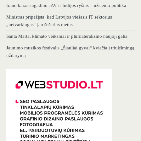
Irano karas sugadino JAV ir Indijos ryšius – užsienio politika
Ministras pripažįsta, kad Latvijos viešasis IT sektorius
„netvarkingas“ jau šešerius metus
Santa Marta, klimato veiksmai ir plurilateralizmo naujoji galia
Jaunimo muzikos festivalis „Šiauliai gyvai“ kviečia į triukšmingą
uždarymą