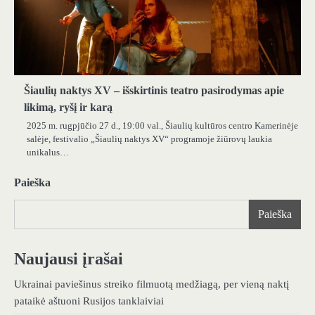
Šiaulių naktys XV – išskirtinis teatro pasirodymas apie
likimą, ryšį ir karą
2025 m. rugpjūčio 27 d., 19:00 val., Šiaulių kultūros centro Kamerinėje
salėje, festivalio „Šiaulių naktys XV“ programoje žiūrovų laukia
unikalus…
Paieška
Paieška
Naujausi įrašai
Ukrainai paviešinus streiko filmuotą medžiagą, per vieną naktį
pataikė aštuoni Rusijos tanklaiviai