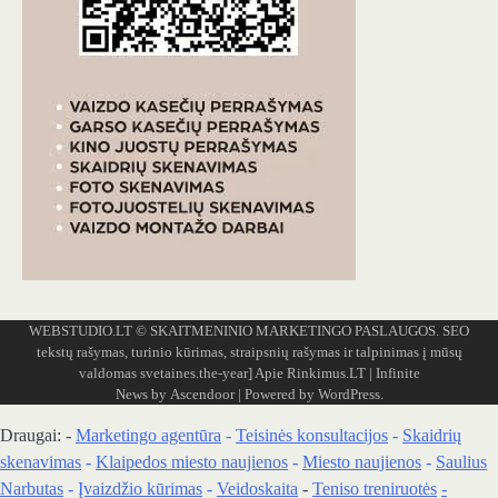
WEBSTUDIO.LT
© SKAITMENINIO MARKETINGO PASLAUGOS. SEO
tekstų rašymas, turinio kūrimas, straipsnių rašymas ir talpinimas į mūsų
valdomas svetaines.the-year]
Apie Rinkimus.LT
| Infinite
News by
Ascendoor
| Powered by
WordPress
.
Draugai: -
Marketingo agentūra
-
Teisinės konsultacijos
-
Skaidrių
skenavimas
-
Klaipedos miesto naujienos
-
Miesto naujienos
-
Saulius
Narbutas
-
Įvaizdžio kūrimas
-
Veidoskaita
-
Teniso treniruotės
-