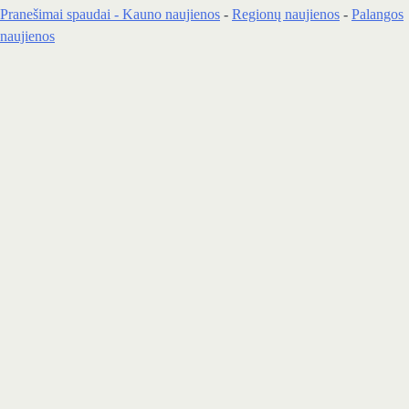
Pranešimai spaudai -
Kauno naujienos
-
Regionų naujienos
-
Palangos
naujienos