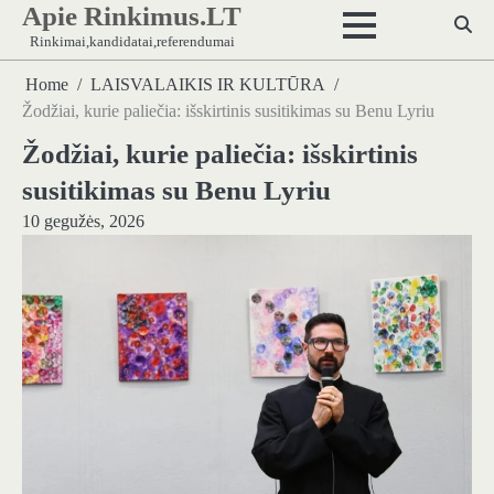
Apie Rinkimus.LT
Skip
to
Rinkimai,kandidatai,referendumai
content
Home
LAISVALAIKIS IR KULTŪRA
Žodžiai, kurie paliečia: išskirtinis susitikimas su Benu Lyriu
Žodžiai, kurie paliečia: išskirtinis
susitikimas su Benu Lyriu
10 gegužės, 2026