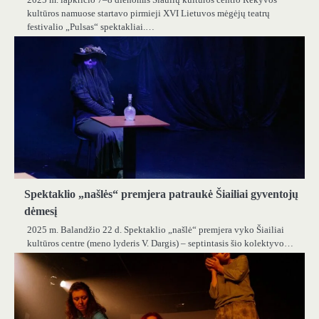
kultūros namuose startavo pirmieji XVI Lietuvos mėgėjų teatrų
festivalio „Pulsas“ spektakliai.…
Spektaklio „našlės“ premjera patraukė Šiailiai gyventojų
dėmesį
2025 m. Balandžio 22 d. Spektaklio „našlė“ premjera vyko Šiailiai
kultūros centre (meno lyderis V. Dargis) – septintasis šio kolektyvo…