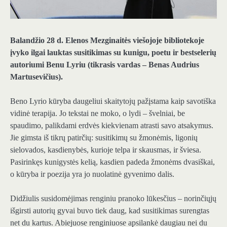
Balandžio 28 d. Elenos Mezginaitės viešojoje bibliotekoje
įvyko ilgai lauktas susitikimas su kunigu, poetu ir bestselerių
autoriumi Benu Lyriu (tikrasis vardas – Benas Audrius
Martusevičius).
Beno Lyrio kūryba daugeliui skaitytojų pažįstama kaip savotiška
vidinė terapija. Jo tekstai ne moko, o lydi – švelniai, be
spaudimo, palikdami erdvės kiekvienam atrasti savo atsakymus.
Jie gimsta iš tikrų patirčių: susitikimų su žmonėmis, ligonių
sielovados, kasdienybės, kurioje telpa ir skausmas, ir šviesa.
Pasirinkęs kunigystės kelią, kasdien padeda žmonėms dvasiškai,
o kūryba ir poezija yra jo nuolatinė gyvenimo dalis.
Didžiulis susidomėjimas renginiu pranoko lūkesčius – norinčiųjų
išgirsti autorių gyvai buvo tiek daug, kad susitikimas surengtas
net du kartus. Abiejuose renginiuose apsilankė daugiau nei du