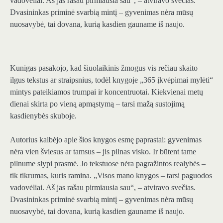
vadovėliai. Aš jas rašau pirmiausia sau“, – atviravo svečias.
Dvasininkas priminė svarbią mintį – gyvenimas nėra mūsų
nuosavybė, tai dovana, kurią kasdien gauname iš naujo.
Kunigas pasakojo, kad šiuolaikinis žmogus vis rečiau skaito
ilgus tekstus ar straipsnius, todėl knygoje „365 įkvėpimai mylėti“
mintys pateikiamos trumpai ir koncentruotai. Kiekvienai metų
dienai skirta po vieną apmąstymą – tarsi mažą sustojimą
kasdienybės skuboje.
Autorius kalbėjo apie šios knygos esmę paprastai: gyvenimas
nėra vien šviesus ar tamsus – jis pilnas visko. Ir būtent tame
pilnume slypi prasmė. Jo tekstuose nėra pagražintos realybės –
tik tikrumas, kuris ramina. „Visos mano knygos – tarsi paguodos
vadovėliai. Aš jas rašau pirmiausia sau“, – atviravo svečias.
Dvasininkas priminė svarbią mintį – gyvenimas nėra mūsų
nuosavybė, tai dovana, kurią kasdien gauname iš naujo.