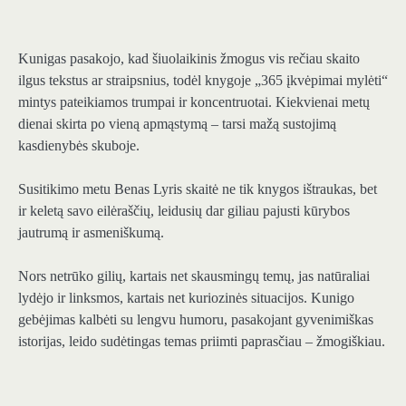
Kunigas pasakojo, kad šiuolaikinis žmogus vis rečiau skaito
ilgus tekstus ar straipsnius, todėl knygoje „365 įkvėpimai mylėti“
mintys pateikiamos trumpai ir koncentruotai. Kiekvienai metų
dienai skirta po vieną apmąstymą – tarsi mažą sustojimą
kasdienybės skuboje.
Susitikimo metu Benas Lyris skaitė ne tik knygos ištraukas, bet
ir keletą savo eilėraščių, leidusių dar giliau pajusti kūrybos
jautrumą ir asmeniškumą.
Nors netrūko gilių, kartais net skausmingų temų, jas natūraliai
lydėjo ir linksmos, kartais net kuriozinės situacijos. Kunigo
gebėjimas kalbėti su lengvu humoru, pasakojant gyvenimiškas
istorijas, leido sudėtingas temas priimti paprasčiau – žmogiškiau.