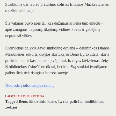
Susitikimą dar labiau praturtino solistės Emilijos Mackevičienės
muzikiniai intarpai.
Šis vakaras buvo apie tai, kas dažniausiai lieka tarp eilučių –
apie žmogaus trapumą, tikėjimą, vidines kovas ir gebėjimą
neprarasti vilties.
Kiekvienas dalyvis gavo simbolinę dovaną – dailininkės Dianos
Masiulienės sukurtą knygos skirtuką su Beno Lyrio citata, skirtą
prisiminimui ir kasdieniam įkvėpimui. Ir, regis, kiekvienas išėjęs
iš bibliotekos išsinešė ne tik tai, bet ir kažką sunkiai įvardijamo –
galbūt šiek tiek daugiau šviesos savyje.
Nuoroda į informacijos šaltinį
LAISVALAIKIS IR KULTŪRA
Tagged
Benu
,
išskirtinis
,
kurie
,
Lyriu
,
paliečia
,
susitikimas
,
žodžiai