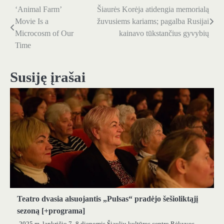
‘Animal Farm’
Šiaurės Korėja atidengia memorialą
Navigacija
Movie Is a
žuvusiems kariams; pagalba Rusijai
tarp
Microcosm of Our
kainavo tūkstančius gyvybių
Time
įrašų
Susiję įrašai
Teatro dvasia alsuojantis „Pulsas“ pradėjo šešioliktąjį
sezoną [+programa]
2025 m. lapkričio 7–8 dienomis Šiaulių kultūros centro Rėkyvos