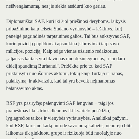
neišvengiamumą, nes jie siekia atsidurti kuo geriau.
Diplomatiškai SAF, kuri iki šiol priešinosi deryboms, laikysis
pripažinimo kaip teisėta Sudano vyriausybė – ieškinys, kurį
paneigė pagrindinės tarptautinės galios. Tai bus ankstyvas SAF,
kurio poziciją papildomai apsunkina įsibrovimai tarp savo
milicijos, poziciją. Kaip teigė vienas užsienio redaktorius,
„aljansas kartais yra tik vienas nuo dezintegracijos, ir tai daro
didelį spaudimą Burhanui“. Pridėkite prie to, kad SAF
priklausytų nuo išorinės aktorių, tokių kaip Turkija ir Iranas,
palaikymą, ir akivaizdu, kad tai yra beveik neįmanomas
balansavimo aktas.
RSF yra pasiryžęs palengvinti SAF lengviau – taigi jos
pranešimas likus trims dienoms iki kvarteto posėdžio,
lygiagrečios taikos ir vienybės vyriausybės. Analitikai pažymi,
kad RSF, kuris ne kartą nurodė savo norą kalbėtis, nenorėjo būti
laikomas tik ginkluotu grupe ir rizikuoja būti nuošalyje nuo