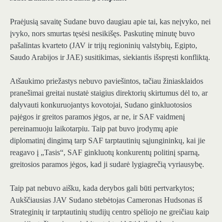
Praėjusią savaitę Sudane buvo daugiau apie tai, kas neįvyko, nei
įvyko, nors smurtas tęsėsi nesikišęs. Paskutinę minutę buvo
pašalintas kvarteto (JAV ir trijų regioninių valstybių, Egipto,
Saudo Arabijos ir JAE) susitikimas, siekiantis išspręsti konfliktą.
Atšaukimo priežastys nebuvo paviešintos, tačiau žiniasklaidos
pranešimai greitai nustatė staigius direktorių skirtumus dėl to, ar
dalyvauti konkuruojantys kovotojai, Sudano ginkluotosios
pajėgos ir greitos paramos jėgos, ar ne, ir SAF vaidmenį
pereinamuoju laikotarpiu. Taip pat buvo įrodymų apie
diplomatinį dingimą tarp SAF tarptautinių sąjungininkų, kai jie
reagavo į „Tasis“, SAF ginkluotų konkurentų politinį sparną,
greitosios paramos jėgos, kad ji sudarė lygiagrečią vyriausybę.
Taip pat nebuvo aišku, kada derybos gali būti pertvarkytos;
Aukščiausias JAV Sudano stebėtojas Cameronas Hudsonas iš
Strateginių ir tarptautinių studijų centro spėliojo ne greičiau kaip