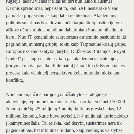
rugsėjis, tačiau vienas ir kitas tai turi būti laiko klausimas.
Karinis sprendimas, nepaisant to, kad SAF neatsisakė vieno,
paprastai pripažįstamas kaip labai neįtikėtinas. Akademinis ir
politinis sutarimas iš vadovaujančių tarptautinių institucijų yra
aiškus: nėra karinio sprendimo dabartiniam Sudano pilietiniam
karui. Nuo JT generalinio sekretoriaus asmeninio pasiuntinio iki
pagrindinių ministrų grupių, tokių kaip Tarptautinė krizių grupė,
Europos užsienio santykių taryba, Didžiosios Britanijos „Royal
United“ paslaugų institutas, taip pat akademinės institucijos,
įrodymai nuolat palaiko diplomatinį įsitraukimą ir išsamų taikos
procesą kaip vienintelį perspektyvų kelią nutraukti niokojantį
konfliktą.
Nors kariaujančios partijos yra užšaldytos strateginėje
aklavietėje, regioninė humanitarinė katastrofa lėmė net 150 000
žmonių mirčių, 25 milijonų žmonių, kuriems gresia badas, 12
milijonų žmonių, kurie buvo perkelti, ir 4 milijonai, kurie pabėgo
į kaimynines šalis. Tai reiškia, kad derybų susitarimas nėra tik
pageidautinas, bet ir būtinas Sudano, kaip vieningos valstybės,