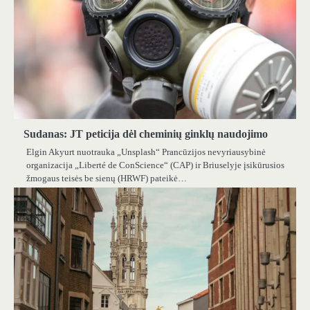
Sudanas: JT peticija dėl cheminių ginklų naudojimo
Elgin Akyurt nuotrauka „Unsplash“ Prancūzijos nevyriausybinė
organizacija „Liberté de ConScience“ (CAP) ir Briuselyje įsikūrusios
žmogaus teisės be sienų (HRWF) pateikė…