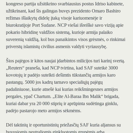
kongreso partija užsitikrino svarbiausius postus Idriso kabinete,
užtikrinant, kad šis galingas buvęs prezidento Omaro Bashiro
režimas išlaikytų didelę įtaką visoje kariuomenėje ir
biurokratijoje Port Sudane. NCP viešai išreiškė savo viziją apie
pokario hibridinę valdžios sistemą, kurioje armija palaiko
suverenią valdžią, kol bus panaikintos visos grėsmės, o rinkimai
priverstų islamistų civilius asmenis valdyti vyriausybę.
Šios pajėgos ir kitos naujai įdarbintos milicijos turi karinį svertą.
„Reuters“ praneša, kad NCP tvirtina, kad SAF suteikė 3000
kovotojų ir padėjo sutelkti dešimtis tūkstančių armijos karo
pastangų. 5000 jos kadrų tarnavo specialiųjų pajėgų
padaliniuose, kurie atnešė kai kurias reikšmingesnes armijos
pergales, ypač Chartum. „Elite Al-Baraa Ibn Malik“ brigada,
kuriai dabar yra 20 000 stiprių ir aprūpinta sudėtinga ginklu,
padėjo pastarojo meto armijos sėkmėms.
Dėl taktinių ir oportunistinių priežasčių SAF kuria aljansus su
buvusiomis neutraliomis ginkluotomis grupėmis arba