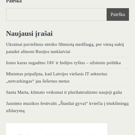
Paieška
Paieška
Naujausi įrašai
Ukrainai paviešinus streiko filmuotą medžiagą, per vieną naktį
pataikė aštuoni Rusijos tanklaiviai
Irano karas sugadino JAV ir Indijos ryšius – užsienio politika
Ministras pripažįsta, kad Latvijos viešasis IT sektorius
„netvarkingas“ jau šešerius metus
Santa Marta, klimato veiksmai ir plurilateralizmo naujoji galia
Jaunimo muzikos festivalis „Šiauliai gyvai“ kviečia į triukšmingą
uždarymą