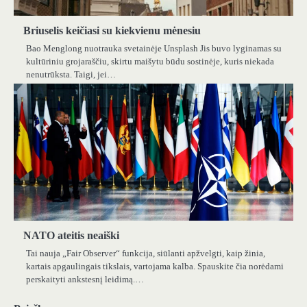
Briuselis keičiasi su kiekvienu mėnesiu
Bao Menglong nuotrauka svetainėje Unsplash Jis buvo lyginamas su
kultūriniu grojaraščiu, skirtu maišytu būdu sostinėje, kuris niekada
nenutrūksta. Taigi, jei…
NATO ateitis neaiški
Tai nauja „Fair Observer“ funkcija, siūlanti apžvelgti, kaip žinia,
kartais apgaulingais tikslais, vartojama kalba. Spauskite čia norėdami
perskaityti ankstesnį leidimą.…