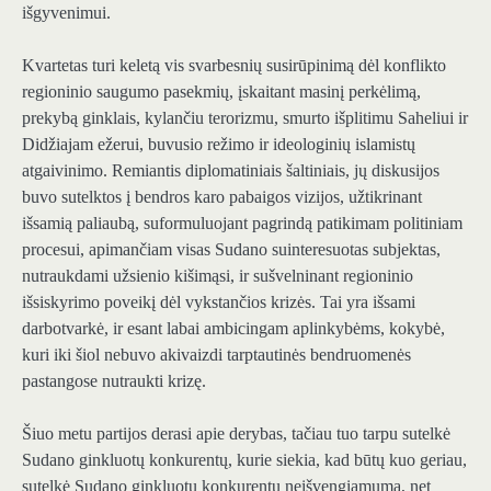
išgyvenimui.
Kvartetas turi keletą vis svarbesnių susirūpinimą dėl konflikto
regioninio saugumo pasekmių, įskaitant masinį perkėlimą,
prekybą ginklais, kylančiu terorizmu, smurto išplitimu Saheliui ir
Didžiajam ežerui, buvusio režimo ir ideologinių islamistų
atgaivinimo. Remiantis diplomatiniais šaltiniais, jų diskusijos
buvo sutelktos į bendros karo pabaigos vizijos, užtikrinant
išsamią paliaubą, suformuluojant pagrindą patikimam politiniam
procesui, apimančiam visas Sudano suinteresuotas subjektas,
nutraukdami užsienio kišimąsi, ir sušvelninant regioninio
išsiskyrimo poveikį dėl vykstančios krizės. Tai yra išsami
darbotvarkė, ir esant labai ambicingam aplinkybėms, kokybė,
kuri iki šiol nebuvo akivaizdi tarptautinės bendruomenės
pastangose nutraukti krizę.
Šiuo metu partijos derasi apie derybas, tačiau tuo tarpu sutelkė
Sudano ginkluotų konkurentų, kurie siekia, kad būtų kuo geriau,
sutelkė Sudano ginkluotų konkurentų neišvengiamumą, net