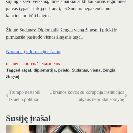
sujungia savo veiksmą, turės smarkiai sukti kai kurias regionines
galvas (ypač Turkiją ir Iraną), jei Sudano nepakenčiamos
kančios turi būti baigtos.
Žinutė Sudanas: Diplomatija žengia vieną žingsnį į priekį ir
pirmiausia pasirodė vienas žingsnis atgal.
Nuoroda į informacijos šaltinį
EUROPOS POLITINĖS NAUJIENOS
Tagged
atgal
,
diplomatija
,
priekį
,
Sudanas
,
viena
,
žengia
,
žingsnį
Trumpo nestabili
Ukrainos kovos su korupcija institucijos
Navigacija
Izraelio politika
atgaus nepriklausomybę
tarp
įrašų
Susiję įrašai