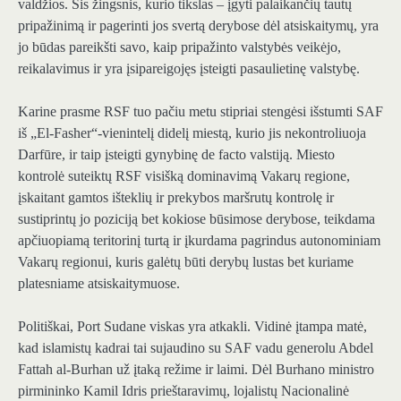
valdžios. Šis žingsnis, kurio tikslas – įgyti palaikančių tautų
pripažinimą ir pagerinti jos svertą derybose dėl atsiskaitymų, yra
jo būdas pareikšti savo, kaip pripažinto valstybės veikėjo,
reikalavimus ir yra įsipareigojęs įsteigti pasaulietinę valstybę.
Karine prasme RSF tuo pačiu metu stipriai stengėsi išstumti SAF
iš „El-Fasher“-vienintelį didelį miestą, kurio jis nekontroliuoja
Darfūre, ir taip įsteigti gynybinę de facto valstiją. Miesto
kontrolė suteiktų RSF visišką dominavimą Vakarų regione,
įskaitant gamtos išteklių ir prekybos maršrutų kontrolę ir
sustiprintų jo poziciją bet kokiose būsimose derybose, teikdama
apčiuopiamą teritorinį turtą ir įkurdama pagrindus autonominiam
Vakarų regionui, kuris galėtų būti derybų lustas bet kuriame
platesniame atsiskaitymuose.
Politiškai, Port Sudane viskas yra atkakli. Vidinė įtampa matė,
kad islamistų kadrai tai sujaudino su SAF vadu generolu Abdel
Fattah al-Burhan už įtaką režime ir laimi. Dėl Burhano ministro
pirmininko Kamil Idris prieštaravimų, lojalistų
Nacionalinė