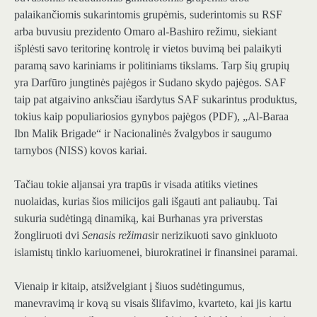
palaikančiomis sukarintomis grupėmis, suderintomis su RSF
arba buvusiu prezidento Omaro al-Bashiro režimu, siekiant
išplėsti savo teritorinę kontrolę ir vietos buvimą bei palaikyti
paramą savo kariniams ir politiniams tikslams. Tarp šių grupių
yra Darfūro jungtinės pajėgos ir Sudano skydo pajėgos. SAF
taip pat atgaivino anksčiau išardytus SAF sukarintus produktus,
tokius kaip populiariosios gynybos pajėgos (PDF), „Al-Baraa
Ibn Malik Brigade“ ir Nacionalinės žvalgybos ir saugumo
tarnybos (NISS) kovos kariai.
Tačiau tokie aljansai yra trapūs ir visada atitiks vietines
nuolaidas, kurias šios milicijos gali išgauti ant paliaubų. Tai
sukuria sudėtingą dinamiką, kai Burhanas yra priverstas
žongliruoti dvi
Senasis režimas
ir nerizikuoti savo ginkluoto
islamistų tinklo kariuomenei, biurokratinei ir finansinei paramai.
Vienaip ir kitaip, atsižvelgiant į šiuos sudėtingumus,
manevravimą ir kovą su visais šlifavimo, kvarteto, kai jis kartu