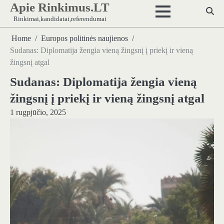
Apie Rinkimus.LT
Skip
to
Rinkimai,kandidatai,referendumai
content
Home
Europos politinės naujienos
Sudanas: Diplomatija žengia vieną žingsnį į priekį ir vieną
žingsnį atgal
Sudanas: Diplomatija žengia vieną
žingsnį į priekį ir vieną žingsnį atgal
1 rugpjūčio, 2025