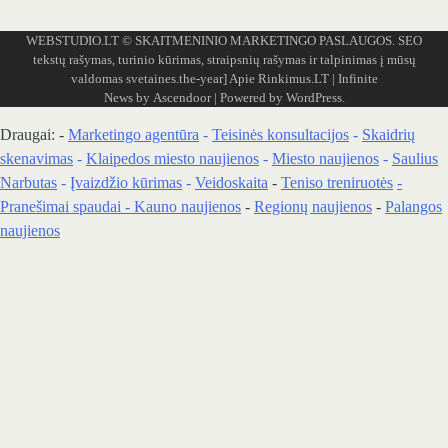
WEBSTUDIO.LT
© SKAITMENINIO MARKETINGO PASLAUGOS. SEO
tekstų rašymas, turinio kūrimas, straipsnių rašymas ir talpinimas į mūsų
valdomas svetaines.the-year]
Apie Rinkimus.LT
| Infinite
News by
Ascendoor
| Powered by
WordPress
.
Draugai: -
Marketingo agentūra
-
Teisinės konsultacijos
-
Skaidrių
skenavimas
-
Klaipedos miesto naujienos
-
Miesto naujienos
-
Saulius
Narbutas
-
Įvaizdžio kūrimas
-
Veidoskaita
-
Teniso treniruotės
-
Pranešimai spaudai -
Kauno naujienos
-
Regionų naujienos
-
Palangos
naujienos