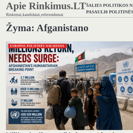
Apie Rinkimus.LT
Skip
ŠALIES POLITIKOS 
to
PASAULI0 POLITINĖ
Rinkimai,kandidatai,referendumai
content
Žyma:
Afganistano
EUROPOS POLITINĖS NAUJIENOS