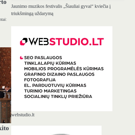
rto
Jaunimo muzikos festivalis „Šiauliai gyvai“ kviečia į
triukšmingą uždarymą
ntai:
webstudio.lt
kito