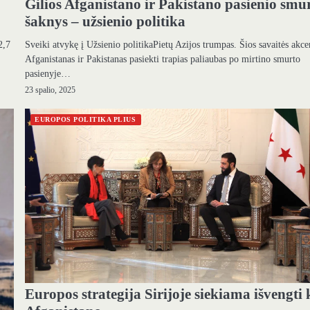
Gilios Afganistano ir Pakistano pasienio smu
šaknys – užsienio politika
Sveiki atvykę į Užsienio politikaPietų Azijos trumpas. Šios savaitės akce
2,7
Afganistanas ir Pakistanas pasiekti trapias paliaubas po mirtino smurto
pasienyje…
23 spalio, 2025
EUROPOS POLITIKA PLIUS
Europos strategija Sirijoje siekiama išvengti 