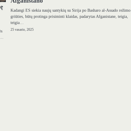
Afganistano
mę
Kadangi ES siekia naujų santykių su Sirija po Basharo al-Assado režimo
griūties, būtų protinga prisiminti klaidas, padarytas Afganistane, teigia,
teigia…
25 vasario, 2025
ės
vo…