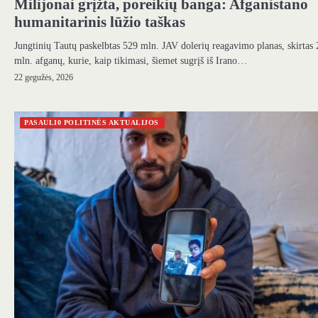
Milijonai grįžta, poreikių banga: Afganistano
humanitarinis lūžio taškas
Jungtinių Tautų paskelbtas 529 mln. JAV dolerių reagavimo planas, skirtas 
mln. afganų, kurie, kaip tikimasi, šiemet sugrįš iš Irano…
22 gegužės, 2026
PASAULI0 POLITINĖS AKTUALIJOS