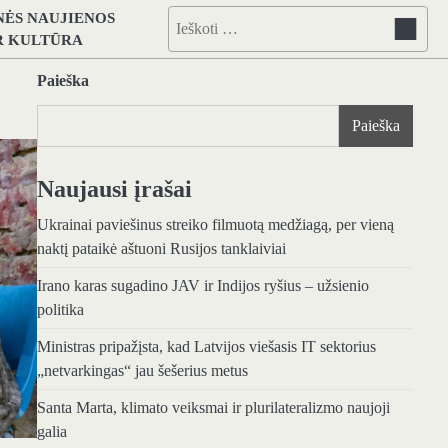
NĖS NAUJIENOS
Ieškoti:
IR KULTŪRA
Paieška
Paieška
Naujausi įrašai
Ukrainai paviešinus streiko filmuotą medžiagą, per vieną
naktį pataikė aštuoni Rusijos tanklaiviai
Irano karas sugadino JAV ir Indijos ryšius – užsienio
politika
Ministras pripažįsta, kad Latvijos viešasis IT sektorius
„netvarkingas“ jau šešerius metus
Santa Marta, klimato veiksmai ir plurilateralizmo naujoji
galia