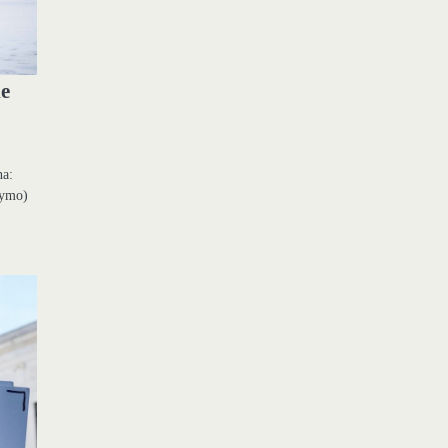
ie
na:
nkymo)