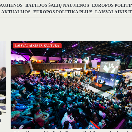
NAUJIENOS
BALTIJOS ŠALIŲ NAUJIENOS
EUROPOS POLITI
S AKTUALIJOS
EUROPOS POLITIKA PLIUS
LAISVALAIKIS 
LAISVALAIKIS IR KULTŪRA
ą