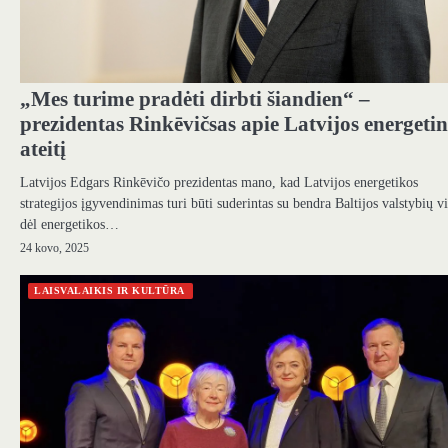
„Mes turime pradėti dirbti šiandien“ –
prezidentas Rinkēvičsas apie Latvijos energetin
ateitį
Latvijos Edgars Rinkēvičo prezidentas mano, kad Latvijos energetikos
strategijos įgyvendinimas turi būti suderintas su bendra Baltijos valstybių vi
dėl energetikos…
24 kovo, 2025
LAISVALAIKIS IR KULTŪRA