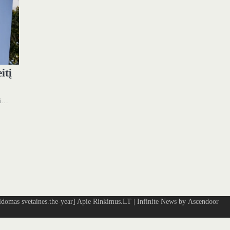
itį
ti…
omas svetaines.the-year]
Apie Rinkimus.LT
| Infinite News by
Ascendoor