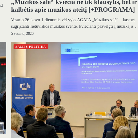
„Muzikos salė“ kviečia ne tik klausytis, bet ir
ad
kalbėtis apie muzikos ateitį [+PROGRAMA]
Vasario 26–kovo 1 dienomis vėl vyks AGATA „Muzikos salė“ – kasmet
sugrįžtanti lietuviškos muzikos šventė, kviečianti pažvelgti į muziką iš…
5 vasario, 2026
ŠALIES POLITIKA