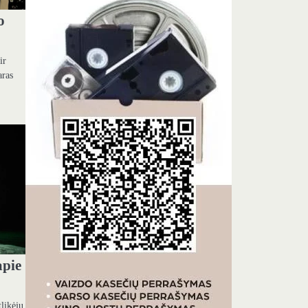
o
ir
aras
apie
tlikėjų