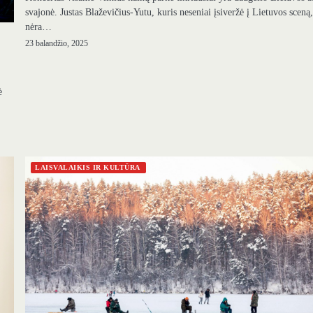
svajonė. Justas Blaževičius-Yutu, kuris neseniai įsiveržė į Lietuvos sceną
nėra…
23 balandžio, 2025
ė
LAISVALAIKIS IR KULTŪRA