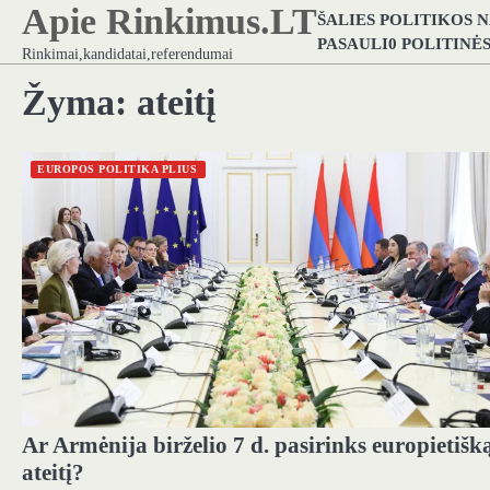
Apie Rinkimus.LT
Skip
ŠALIES POLITIKOS 
to
PASAULI0 POLITINĖ
Rinkimai,kandidatai,referendumai
content
Žyma:
ateitį
EUROPOS POLITIKA PLIUS
Ar Armėnija birželio 7 d. pasirinks europietišk
ateitį?