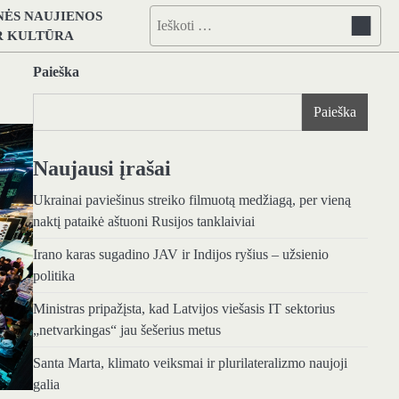
NĖS NAUJIENOS
Ieškoti:
IR KULTŪRA
Paieška
Paieška
Naujausi įrašai
Ukrainai paviešinus streiko filmuotą medžiagą, per vieną
naktį pataikė aštuoni Rusijos tanklaiviai
Irano karas sugadino JAV ir Indijos ryšius – užsienio
politika
Ministras pripažįsta, kad Latvijos viešasis IT sektorius
„netvarkingas“ jau šešerius metus
Santa Marta, klimato veiksmai ir plurilateralizmo naujoji
galia