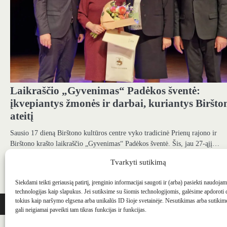
Laikraščio „Gyvenimas“ Padėkos šventė:
įkvepiantys žmonės ir darbai, kuriantys Biršto
ateitį
Sausio 17 dieną Birštono kultūros centre vyko tradicinė Prienų rajono ir
Birštono krašto laikraščio „Gyvenimas“ Padėkos šventė. Šis, jau 27-ąjį…
22 sausio, 2025
Tvarkyti sutikimą
Senesni įrašai
Navigacija
Siekdami teikti geriausią patirtį, įrenginio informacijai saugoti ir (arba) pasiekti naudoja
technologijas kaip slapukus. Jei sutiksime su šiomis technologijomis, galėsime apdoroti
tarp
WEBSTUDIO.LT
© SKAITMENINIO MARKETINGO PASLAUGOS. SEO tekstų r
tokius kaip naršymo elgsena arba unikalūs ID šioje svetainėje. Nesutikimas arba sutiki
gali neigiamai paveikti tam tikras funkcijas ir funkcijas.
įrašų