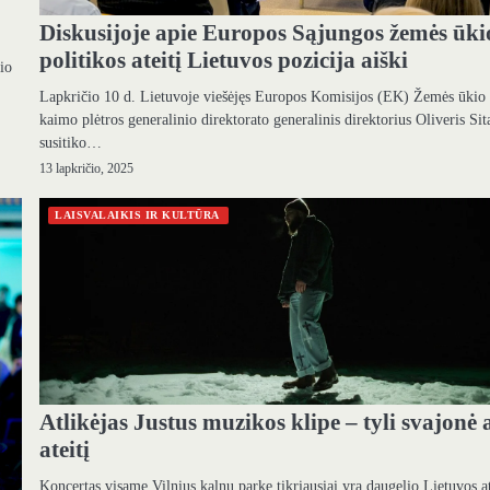
Diskusijoje apie Europos Sąjungos žemės ūki
politikos ateitį Lietuvos pozicija aiški
io
Lapkričio 10 d. Lietuvoje viešėjęs Europos Komisijos (EK) Žemės ūkio 
kaimo plėtros generalinio direktorato generalinis direktorius Oliveris Sit
susitiko…
13 lapkričio, 2025
LAISVALAIKIS IR KULTŪRA
Atlikėjas Justus muzikos klipe – tyli svajonė 
ateitį
Koncertas visame Vilnius kalnų parke tikriausiai yra daugelio Lietuvos a