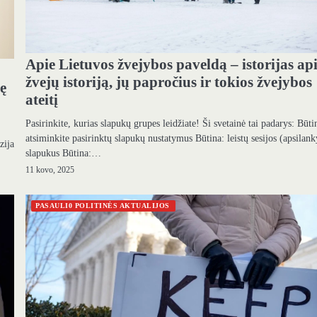
Apie Lietuvos žvejybos paveldą – istorijas ap
žvejų istoriją, jų papročius ir tokios žvejybos
ę
ateitį
Pasirinkite, kurias slapukų grupes leidžiate! Ši svetainė tai padarys: Būti
atsiminkite pasirinktų slapukų nustatymus Būtina: leistų sesijos (apsila
zija
slapukus Būtina:…
11 kovo, 2025
PASAULI0 POLITINĖS AKTUALIJOS