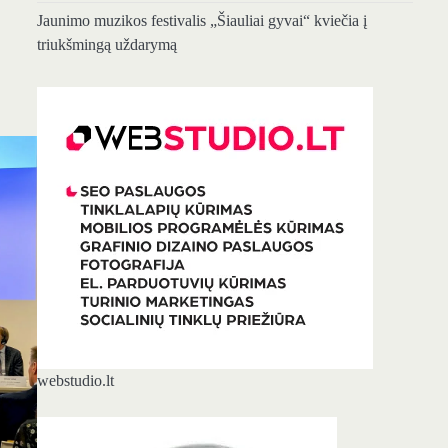
Jaunimo muzikos festivalis „Šiauliai gyvai“ kviečia į
triukšmingą uždarymą
webstudio.lt