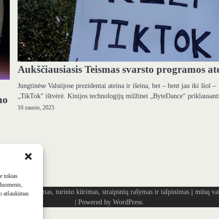
Aukščiausiasis Teismas svarsto programos ate
Jungtinėse Valstijose prezidentai ateina ir išeina, bet – bent jau iki šiol –
„TikTok“ ištvėrė. Kinijos technologijų milžinei „ByteDance“ priklausan
no
16 sausio, 2025
me tokias
 duomenis,
ašymas, turinio kūrimas, straipsnių rašymas ir talpinimas į mūsų vald
mo atšaukimas
| Powered by
WordPress
.