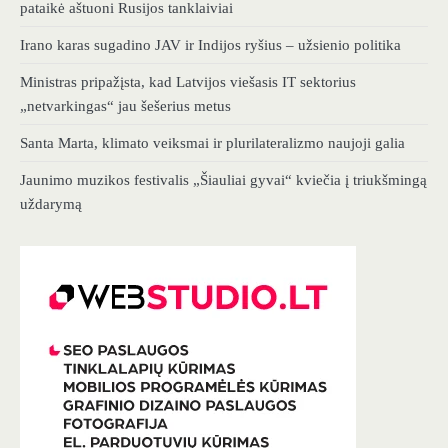
pataikė aštuoni Rusijos tanklaiviai
Irano karas sugadino JAV ir Indijos ryšius – užsienio politika
Ministras pripažįsta, kad Latvijos viešasis IT sektorius
„netvarkingas“ jau šešerius metus
Santa Marta, klimato veiksmai ir plurilateralizmo naujoji galia
Jaunimo muzikos festivalis „Šiauliai gyvai“ kviečia į triukšmingą
uždarymą