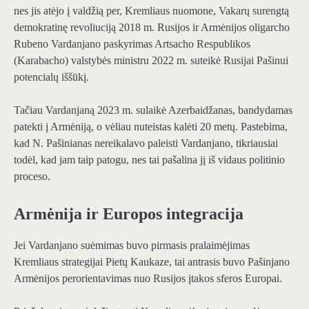
nes jis atėjo į valdžią per, Kremliaus nuomone, Vakarų surengtą
demokratinę revoliuciją 2018 m. Rusijos ir Armėnijos oligarcho
Rubeno Vardanjano paskyrimas Artsacho Respublikos
(Karabacho) valstybės ministru 2022 m. suteikė Rusijai Pašinui
potencialų iššūkį.
Tačiau Vardanjaną 2023 m. sulaikė Azerbaidžanas, bandydamas
patekti į Armėniją, o vėliau nuteistas kalėti 20 metų. Pastebima,
kad N. Pašinianas nereikalavo paleisti Vardanjano, tikriausiai
todėl, kad jam taip patogu, nes tai pašalina jį iš vidaus politinio
proceso.
Armėnija ir Europos integracija
Jei Vardanjano suėmimas buvo pirmasis pralaimėjimas
Kremliaus strategijai Pietų Kaukaze, tai antrasis buvo Pašinjano
Armėnijos perorientavimas nuo Rusijos įtakos sferos Europai.