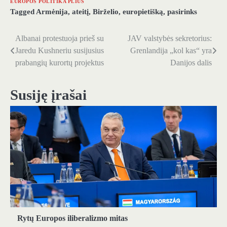
EUROPOS POLITIKA PLIUS
Tagged
Armėnija
,
ateitį
,
Birželio
,
europietišką
,
pasirinks
Albanai protestuoja prieš su
JAV valstybės sekretorius:
Navigacija
Jaredu Kushneriu susijusius
Grenlandija „kol kas“ yra
tarp
prabangių kurortų projektus
Danijos dalis
įrašų
Susiję įrašai
Rytų Europos iliberalizmo mitas