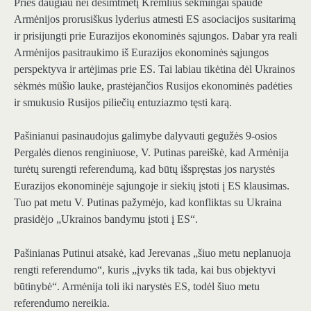
Prieš daugiau nei dešimtmetį Kremlius sėkmingai spaudė
Armėnijos prorusiškus lyderius atmesti ES asociacijos susitarimą
ir prisijungti prie Eurazijos ekonominės sąjungos. Dabar yra reali
Armėnijos pasitraukimo iš Eurazijos ekonominės sąjungos
perspektyva ir artėjimas prie ES. Tai labiau tikėtina dėl Ukrainos
sėkmės mūšio lauke, prastėjančios Rusijos ekonominės padėties
ir smukusio Rusijos piliečių entuziazmo tęsti karą.
Pašinianui pasinaudojus galimybe dalyvauti gegužės 9-osios
Pergalės dienos renginiuose, V. Putinas pareiškė, kad Armėnija
turėtų surengti referendumą, kad būtų išspręstas jos narystės
Eurazijos ekonominėje sąjungoje ir siekių įstoti į ES klausimas.
Tuo pat metu V. Putinas pažymėjo, kad konfliktas su Ukraina
prasidėjo „Ukrainos bandymu įstoti į ES“.
Pašinianas Putinui atsakė, kad Jerevanas „šiuo metu neplanuoja
rengti referendumo“, kuris „įvyks tik tada, kai bus objektyvi
būtinybė“. Armėnija toli iki narystės ES, todėl šiuo metu
referendumo nereikia.