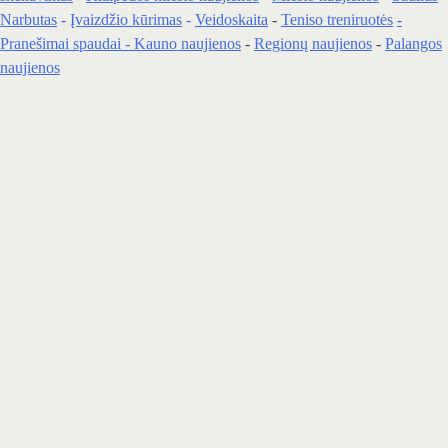
Narbutas
-
Įvaizdžio kūrimas
-
Veidoskaita
-
Teniso treniruotės
-
Pranešimai spaudai -
Kauno naujienos
-
Regionų naujienos
-
Palangos
naujienos