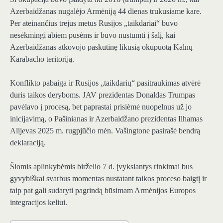
Azerbaidžanas nugalėjo Armėniją 44 dienas trukusiame kare.
Per ateinančius trejus metus Rusijos „taikdariai“ buvo
nesėkmingi abiem pusėms ir buvo nustumti į šalį, kai
Azerbaidžanas atkovojo paskutinę likusią okupuotą Kalnų
Karabacho teritoriją.
Konflikto pabaiga ir Rusijos „taikdarių“ pasitraukimas atvėrė
duris taikos deryboms. JAV prezidentas Donaldas Trumpas
pavėlavo į procesą, bet paprastai prisiėmė nuopelnus už jo
inicijavimą, o Pašinianas ir Azerbaidžano prezidentas Ilhamas
Alijevas 2025 m. rugpjūčio mėn. Vašingtone pasirašė bendrą
deklaraciją.
Šiomis aplinkybėmis birželio 7 d. įvyksiantys rinkimai bus
gyvybiškai svarbus momentas nustatant taikos proceso baigtį ir
taip pat gali sudaryti pagrindą būsimam Armėnijos Europos
integracijos keliui.