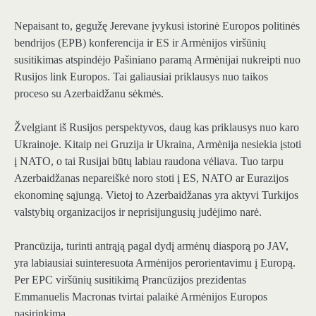
Nepaisant to, gegužę Jerevane įvykusi istorinė Europos politinės
bendrijos (EPB) konferencija ir ES ir Armėnijos viršūnių
susitikimas atspindėjo Pašiniano paramą Armėnijai nukreipti nuo
Rusijos link Europos. Tai galiausiai priklausys nuo taikos
proceso su Azerbaidžanu sėkmės.
Žvelgiant iš Rusijos perspektyvos, daug kas priklausys nuo karo
Ukrainoje. Kitaip nei Gruzija ir Ukraina, Armėnija nesiekia įstoti
į NATO, o tai Rusijai būtų labiau raudona vėliava. Tuo tarpu
Azerbaidžanas nepareiškė noro stoti į ES, NATO ar Eurazijos
ekonominę sąjungą. Vietoj to Azerbaidžanas yra aktyvi Turkijos
valstybių organizacijos ir neprisijungusių judėjimo narė.
Prancūzija, turinti antrąją pagal dydį armėnų diasporą po JAV,
yra labiausiai suinteresuota Armėnijos perorientavimu į Europą.
Per EPC viršūnių susitikimą Prancūzijos prezidentas
Emmanuelis Macronas tvirtai palaikė Armėnijos Europos
pasirinkimą.