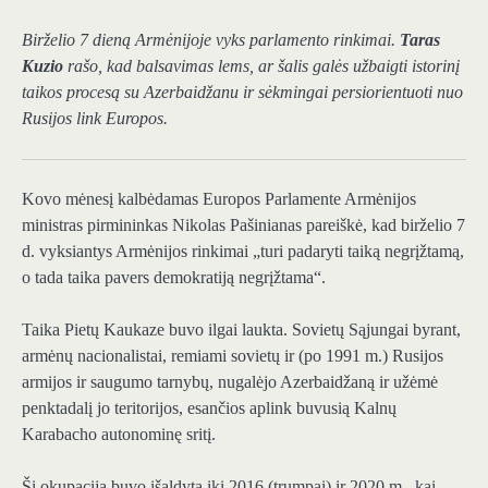
Birželio 7 dieną Armėnijoje vyks parlamento rinkimai.
Taras
Kuzio
rašo, kad balsavimas lems, ar šalis galės užbaigti istorinį
taikos procesą su Azerbaidžanu ir sėkmingai persiorientuoti nuo
Rusijos link Europos.
Kovo mėnesį kalbėdamas Europos Parlamente Armėnijos
ministras pirmininkas Nikolas Pašinianas pareiškė, kad birželio 7
d. vyksiantys Armėnijos rinkimai „turi padaryti taiką negrįžtamą,
o tada taika pavers demokratiją negrįžtama“.
Taika Pietų Kaukaze buvo ilgai laukta. Sovietų Sąjungai byrant,
armėnų nacionalistai, remiami sovietų ir (po 1991 m.) Rusijos
armijos ir saugumo tarnybų, nugalėjo Azerbaidžaną ir užėmė
penktadalį jo teritorijos, esančios aplink buvusią Kalnų
Karabacho autonominę sritį.
Ši okupacija buvo įšaldyta iki 2016 (trumpai) ir 2020 m., kai