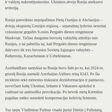
ir valdytų nukentėjusiuosius. Ukrainos atveju Rusija aneksavo
teritoriją.
Rusija pasveikino nepripažintus Pietų Osetijos ir Abchazijos –
dviejų okupuotų Gruzijos regionų – separatistų lyderius neseniai
vykusiuose gegužės 9-osios Pergalės dienos renginiuose
Maskvoje. Tačiau dauguma buvusių valstybių atitolėjo nuo
Rusijos, o tai pabrėžia tai, kad Pergalės dienos renginiuose
dalyvavo tik trys buvusios Sovietų Sąjungos valstybės –
Baltarusija, Kazachstanas ir Uzbekistanas.
Azerbaidžano santykiai su Rusija buvo šalti po to, kai 2024 m.
gruodį Rusija numušė Azerbaijan Airlines reisą 8243. Po šio
incidento sekė mėnesius trukusios dezinformacijos ir painiavos,
suverčiant kaltę Ukrainai, britams ir Vakarams apskritai ir
vadinant tai antirusiška provokacija. Po beveik metų Kremlius
pagaliau sutiko sumokėti kompensacijas keleivių šeimoms.
Tuo tarpu Vladimiras Putinas visada įtariai žiūrėjo į Pašinianą,