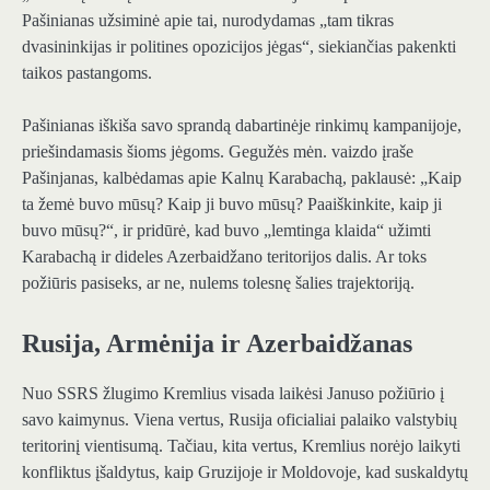
Pašinianas užsiminė apie tai, nurodydamas „tam tikras
dvasininkijas ir politines opozicijos jėgas“, siekiančias pakenkti
taikos pastangoms.
Pašinianas iškiša savo sprandą dabartinėje rinkimų kampanijoje,
priešindamasis šioms jėgoms. Gegužės mėn. vaizdo įraše
Pašinjanas, kalbėdamas apie Kalnų Karabachą, paklausė: „Kaip
ta žemė buvo mūsų? Kaip ji buvo mūsų? Paaiškinkite, kaip ji
buvo mūsų?“, ir pridūrė, kad buvo „lemtinga klaida“ užimti
Karabachą ir dideles Azerbaidžano teritorijos dalis. Ar toks
požiūris pasiseks, ar ne, nulems tolesnę šalies trajektoriją.
Rusija, Armėnija ir Azerbaidžanas
Nuo SSRS žlugimo Kremlius visada laikėsi Januso požiūrio į
savo kaimynus. Viena vertus, Rusija oficialiai palaiko valstybių
teritorinį vientisumą. Tačiau, kita vertus, Kremlius norėjo laikyti
konfliktus įšaldytus, kaip Gruzijoje ir Moldovoje, kad suskaldytų