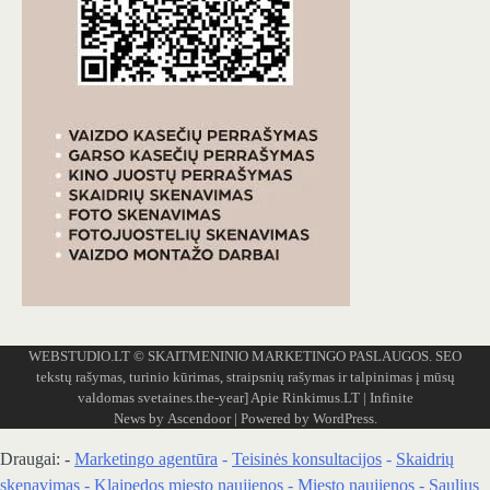
WEBSTUDIO.LT
© SKAITMENINIO MARKETINGO PASLAUGOS. SEO
tekstų rašymas, turinio kūrimas, straipsnių rašymas ir talpinimas į mūsų
valdomas svetaines.the-year]
Apie Rinkimus.LT
| Infinite
News by
Ascendoor
| Powered by
WordPress
.
Draugai: -
Marketingo agentūra
-
Teisinės konsultacijos
-
Skaidrių
skenavimas
-
Klaipedos miesto naujienos
-
Miesto naujienos
-
Saulius