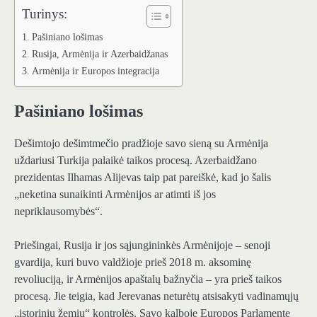
Turinys:
Pašiniano lošimas
Rusija, Armėnija ir Azerbaidžanas
Armėnija ir Europos integracija
Pašiniano lošimas
Dešimtojo dešimtmečio pradžioje savo sieną su Armėnija
uždariusi Turkija palaikė taikos procesą. Azerbaidžano
prezidentas Ilhamas Alijevas taip pat pareiškė, kad jo šalis
„neketina sunaikinti Armėnijos ar atimti iš jos
nepriklausomybės“.
Priešingai, Rusija ir jos sąjungininkės Armėnijoje – senoji
gvardija, kuri buvo valdžioje prieš 2018 m. aksominę
revoliuciją, ir Armėnijos apaštalų bažnyčia – yra prieš taikos
procesą. Jie teigia, kad Jerevanas neturėtų atsisakyti vadinamųjų
„istorinių žemių“ kontrolės. Savo kalboje Europos Parlamente