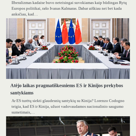
Ilberalizmas kadaise buvo neteisingai suvokiamas kaip būdingas Rytų
Europos politikai, rašo Ivanas Kalmaras. Dabar aiškiau nei bet kada
anksčiau, kad…
Atėjo laikas pragmatiškesniems ES ir Kinijos prekybos
santykiams
Ar ES turėtų siekti glaudesnių santykių su Kinija? Lorenzo Codogno
teigia, kad ES ir Kinija, užuot vadovaudamos nacionalinio saugumo
sumetimais,…