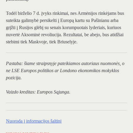
Todėl birželio 7 d. įvyks rinkimai, nes Armėnijos rinkėjams bus
suteikta galimybė persikelti į Europą kartu su Pašinianu arba
grįžti į Rusijos glėbį su senais korumpuotais lyderiais, kuriuos
nuvertė Aksominė revoliucija. Rezultatai, be abejo, bus atidžiai
stebimi tiek Maskvoje, tiek Briuselyje.
Pastaba: šiame straipsnyje pateikiamos autoriaus nuomonės, o
ne LSE Europos politikos ar Londono ekonomikos mokyklos
pozicija.
Vaizdo kreditas: Europos Sąjunga.
Nuoroda į informacijos šaltinį