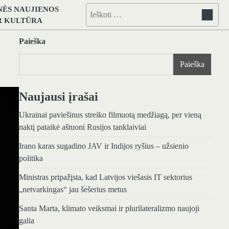
NĖS NAUJIENOS
Ieškoti:
IR KULTŪRA
Paieška
Paieška
Naujausi įrašai
Ukrainai paviešinus streiko filmuotą medžiagą, per vieną
naktį pataikė aštuoni Rusijos tanklaiviai
Irano karas sugadino JAV ir Indijos ryšius – užsienio
politika
Ministras pripažįsta, kad Latvijos viešasis IT sektorius
„netvarkingas“ jau šešerius metus
Santa Marta, klimato veiksmai ir plurilateralizmo naujoji
galia