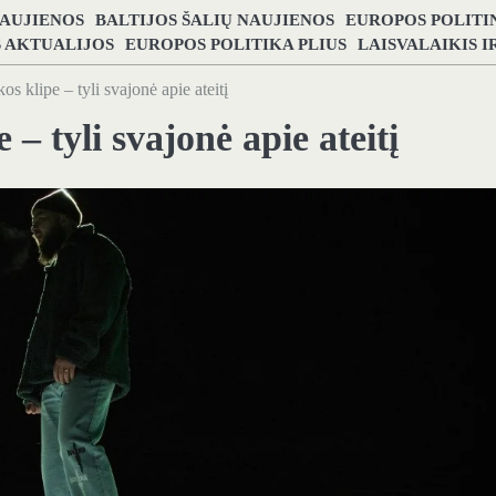
NAUJIENOS
BALTIJOS ŠALIŲ NAUJIENOS
EUROPOS POLITI
S AKTUALIJOS
EUROPOS POLITIKA PLIUS
LAISVALAIKIS 
os klipe – tyli svajonė apie ateitį
 – tyli svajonė apie ateitį