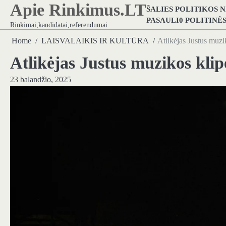
Apie Rinkimus.LT
Skip
ŠALIES POLITIKOS 
to
PASAULI0 POLITINĖ
Rinkimai,kandidatai,referendumai
content
Home
LAISVALAIKIS IR KULTŪRA
Atlikėjas Justus muzik
Atlikėjas Justus muzikos klipe
23 balandžio, 2025