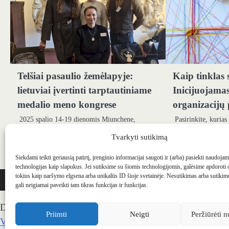
Telšiai pasaulio žemėlapyje:
Kaip tinklas 
lietuviai įvertinti tarptautiniame
Inicijuojama
medalio meno kongrese
organizacijų 
2025 spalio 14-19 dienomis Miunchene,
Pasirinkite, kurias
Vokietijoje, vyko FIDEM (tarptautinės medalio
svetainė tai padary
Tvarkyti sutikimą
meno federacijos) XXXVIII kongresas „Our
pasirinktų slapukų
Myths, Our Roots“, kuriame dalyvavo…
sesijos (apsilank
Siekdami teikti geriausią patirtį, įrenginio informacijai saugoti ir (arba) pasiekti naudoja
technologijas kaip slapukus. Jei sutiksime su šiomis technologijomis, galėsime apdoroti
WEBSTUDIO.LT
© SKAITMENINIO MARKETINGO PASLAUGOS. SEO tekstų r
tokius kaip naršymo elgsena arba unikalūs ID šioje svetainėje. Nesutikimas arba sutiki
gali neigiamai paveikti tam tikras funkcijas ir funkcijas.
Draugai: -
Marketingo agentūra
-
Teisinės konsultacijos
-
S
Priimti
Neigti
Peržiūrėti n
Veidoskaita
-
Teniso treniruotės
- Pranešimai spaudai -
Kau