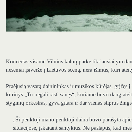
Koncertas visame Vilnius kalnų parke tikriausiai yra dau
neseniai įsiveržė į Lietuvos sceną, nėra išimtis, kuri at
Praėjusią vasarą dainininkas ir muzikos kūrėjas, grįžęs 
kūrinys „Tu negali rasti savęs“, kuriame buvo daug ateiti
styginių orkestras, gyva gitara ir dar vienas stiprus žing
„Ši penktoji mano penktoji daina buvo parašyta apie t
situacijose, įskaitant santykius. Ne paslaptis, kad m