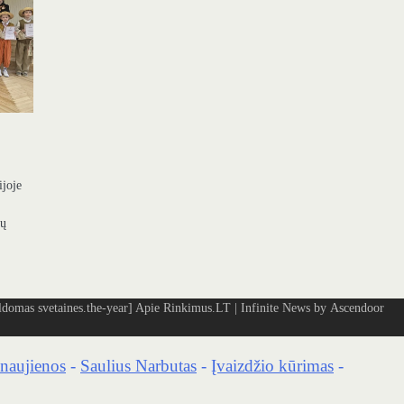
ijoje
ių
omas svetaines.the-year]
Apie Rinkimus.LT
| Infinite News by
Ascendoor
naujienos
-
Saulius Narbutas
-
Įvaizdžio kūrimas
-