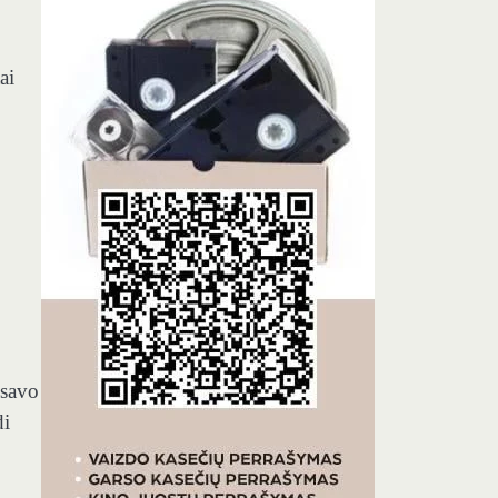
ai
 savo
di