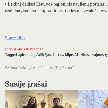
• Leidinį dalijasi Lietuvos regioninis naujienų portalas
rasti daugiau naujienų sau ir savo miestui svetainėje ww
Source link
LAISVALAIKIS IR KULTŪRA
Tagged
apie
,
ateitį
,
Atlikėjas
,
Justus
,
klipe
,
Muzikos
,
svajonė
,
ty
Šeimos linksmybės ir futbolas „Top Resort“
Navigacija
tarp
Susiję įrašai
įrašų