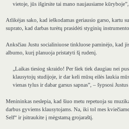
vietoje, jūs išgirsite tai mano naujausiame kūryboje”,
Atlikėjas sako, kad ieškodamas geriausio garso, kartu 
suprato, kad darbas turėtų prasidėti styginių instrumento
Anksčiau Justu socialiniuose tinkluose paminėjo, kad jis
albumo, kurį planuoja pristatyti šį rudenį.
„Laikas tiesiog skraido! Per šiek tiek daugiau nei p
klausytojų studijoje, ir dar keli mūsų eilės laukia mū
vienas tylus ir dabar garsus sapnas”, – šypsosi Justus
Menininkas neslepia, kad šiuo metu repetuoja su muzikant
darbus gyviems klausytojams. Na, iki tol mes kviečiame j
Self“ ir įsitraukite į mėgstamą grojaraštį.