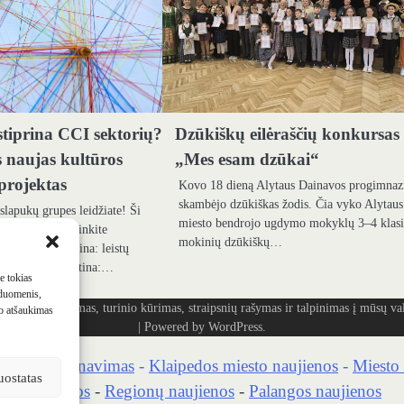
stiprina CCI sektorių?
Dzūkiškų eilėraščių konkursas
s naujas kultūros
„Mes esam dzūkai“
projektas
Kovo 18 dieną Alytaus Dainavos progimnaz
skambėjo dzūkiškas žodis. Čia vyko Alytaus
 slapukų grupes leidžiate! Ši
miesto bendrojo ugdymo mokyklų 3–4 klas
s: Būtina: atsiminkite
mokinių dzūkiškų…
 nustatymus Būtina: leistų
ymo) slapukus Būtina:…
me tokias
 duomenis,
ašymas, turinio kūrimas, straipsnių rašymas ir talpinimas į mūsų vald
mo atšaukimas
| Powered by
WordPress
.
kaidrių skenavimas
-
Klaipedos miesto naujienos
-
Miesto 
uostatas
no naujienos
-
Regionų naujienos
-
Palangos naujienos