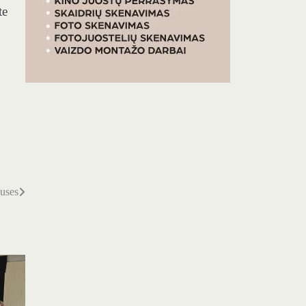
te
puses