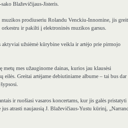
-sako Blaževičijaus-Jisteris.
su muzikos prodiuseriu Rolandu Venckiu-Innomine, jis greit
 orkestru ir pakilti į elektroninės muzikos garsus.
 aktyviai užsiėmė kūrybine veikla ir artėjo prie pirmojo
usę metų mes užauginome dainas, kurios jau klausėsi
sų eilės. Greitai artėjame debiutiniame albume – tai bus dar
 šypsosi.
ais ir ruošiasi vasaros koncertams, kur jis galės pristatyti
us atrasti naujausią J. Blaževičiaus-Yustu kūrinį, „Narran