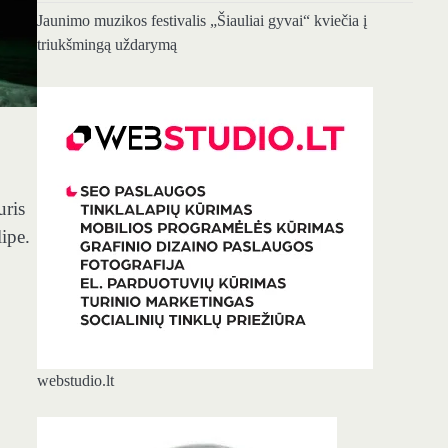
Jaunimo muzikos festivalis „Šiauliai gyvai“ kviečia į
triukšmingą uždarymą
uris
lipe.
webstudio.lt