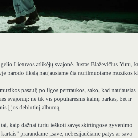
gelio Lietuvos atlikėjų svajonė. Justas Blaževičius-Yutu, k
eityje parodo tikslą naujausiame čia nufilmuotame muzikos k
į muzikos pasaulį po ilgos pertraukos, sako, kad naujausias
es svajonių: ne tik vis populiaresnis kalnų parkas, bet ir
snis į jos debiutinį albumą.
ai, kaip dažnai turiu ieškoti savęs skirtingose ​​gyvenimo
es kartais” prarandame „save, nebesijaučiame patys ar savo