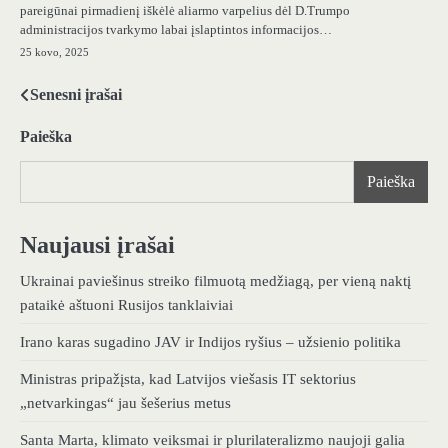
pareigūnai pirmadienį iškėlė aliarmo varpelius dėl D.Trumpo
administracijos tvarkymo labai įslaptintos informacijos…
25 kovo, 2025
Senesni įrašai
Navigacija
tarp
Paieška
įrašų
Paieška
Naujausi įrašai
Ukrainai paviešinus streiko filmuotą medžiagą, per vieną naktį
pataikė aštuoni Rusijos tanklaiviai
Irano karas sugadino JAV ir Indijos ryšius – užsienio politika
Ministras pripažįsta, kad Latvijos viešasis IT sektorius
„netvarkingas“ jau šešerius metus
Santa Marta, klimato veiksmai ir plurilateralizmo naujoji galia