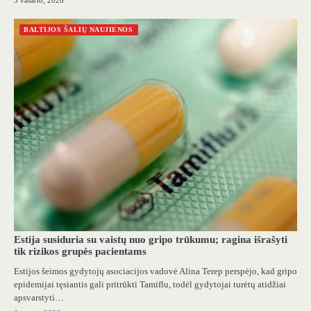
3 vasario, 2026
BALTIJOS ŠALIŲ NAUJIENOS
Estija susiduria su vaistų nuo gripo trūkumu; ragina išrašyti
tik rizikos grupės pacientams
Estijos šeimos gydytojų asociacijos vadovė Alina Terep perspėjo, kad gripo
epidemijai tęsiantis gali pritrūkti Tamiflu, todėl gydytojai turėtų atidžiai
apsvarstyti…