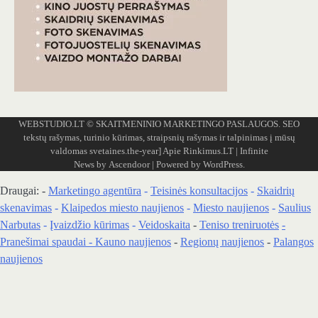
WEBSTUDIO.LT
© SKAITMENINIO MARKETINGO PASLAUGOS. SEO
tekstų rašymas, turinio kūrimas, straipsnių rašymas ir talpinimas į mūsų
valdomas svetaines.the-year]
Apie Rinkimus.LT
| Infinite
News by
Ascendoor
| Powered by
WordPress
.
Draugai: -
Marketingo agentūra
-
Teisinės konsultacijos
-
Skaidrių
skenavimas
-
Klaipedos miesto naujienos
-
Miesto naujienos
-
Saulius
Narbutas
-
Įvaizdžio kūrimas
-
Veidoskaita
-
Teniso treniruotės
-
Pranešimai spaudai -
Kauno naujienos
-
Regionų naujienos
-
Palangos
naujienos