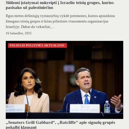
Siūlomi įstatymai nukreipti į Izraelio teisių grupes, kurios
pasisako už palestiniečius
Ilgus metus dešiniųjų vyriausybių vykdė priemones, kurios apsunkina
žmogaus teisių grupes ir kitas pilietinės visuomenės organizacijas
Izraelyje. Dabar du vekseliai,…
16 balandžio, 2025
PASAULI0 POLITINĖS AKTUALIJOS
„Senators Grill Gabbard“, „Ratcliffe“ apie signalų grupės
pokalbį klausant