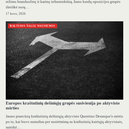
režimo branduolinę ir karinę infrastruktūrą, Irano kurdų opozicijos grupės
išreiškė norą…
17 kovo, 2026
BALTIJOS ŠALIŲ NAUJIENOS
Europos kraštutinių dešiniųjų grupės susivienija po aktyvisto
mirties
Jauno prancūzų kraštutinių dešiniųjų aktyvisto Quentino Deranque'o mirtis
po to, kai buvo sumuštas per susirėmimą su kraštutinių kairiųjų aktyvistais,
suteikė…