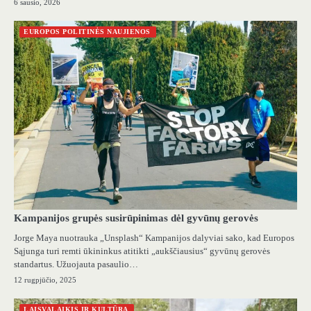
6 sausio, 2026
EUROPOS POLITINĖS NAUJIENOS
Kampanijos grupės susirūpinimas dėl gyvūnų gerovės
Jorge Maya nuotrauka „Unsplash“ Kampanijos dalyviai sako, kad Europos
Sąjunga turi remti ūkininkus atitikti „aukščiausius“ gyvūnų gerovės
standartus. Užuojauta pasaulio…
12 rugpjūčio, 2025
LAISVALAIKIS IR KULTŪRA