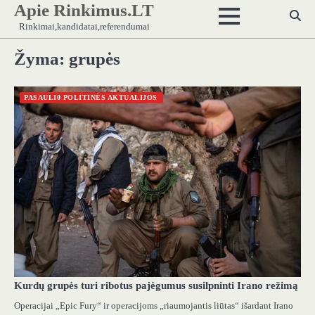
Apie Rinkimus.LT
Skip
to
Rinkimai,kandidatai,referendumai
content
Žyma:
grupės
PASAULI0 POLITINĖS AKTUALIJOS
Kurdų grupės turi ribotus pajėgumus susilpninti Irano režimą
Operacijai „Epic Fury“ ir operacijoms „riaumojantis liūtas“ išardant Irano