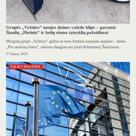
Grupės „Vyšnios“ naujos dainos vaizdo klipe – garsusis
Šiaulių „Pietinis“ ir kelių eismo taisyklių pažeidimai
Merginų grupė „Vyšnios“ grįžta su senu kūriniu naujame amplua – daina
„Pro raudoną lekiu“, sukurta daugiau nei prieš dešimtmetį Šiauliuose,…
27 liepos, 2025
ŠALIES POLITIKA