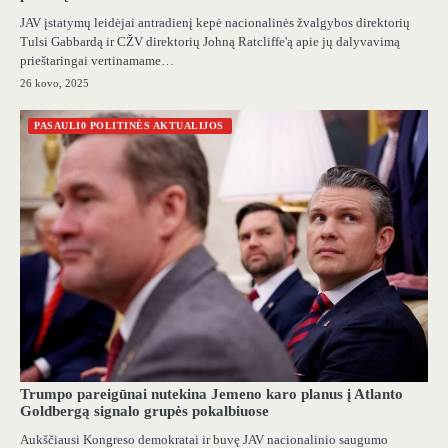
JAV įstatymų leidėjai antradienį kepė nacionalinės žvalgybos direktorių
Tulsi Gabbardą ir CŽV direktorių Johną Ratcliffe'ą apie jų dalyvavimą
prieštaringai vertinamame…
26 kovo, 2025
PASAULI0 POLITINĖS AKTUALIJOS
Trumpo pareigūnai nutekina Jemeno karo planus į Atlanto
Goldbergą signalo grupės pokalbiuose
Aukščiausi Kongreso demokratai ir buvę JAV nacionalinio saugumo