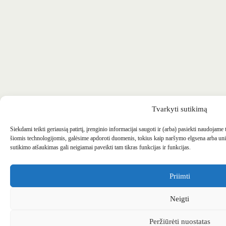
Tvarkyti sutikimą
Siekdami teikti geriausią patirtį, įrenginio informacijai saugoti ir (arba) pasiekti naudojame
šiomis technologijomis, galėsime apdoroti duomenis, tokius kaip naršymo elgsena arba uni
sutikimo atšaukimas gali neigiamai paveikti tam tikras funkcijas ir funkcijas.
Priimti
Neigti
Peržiūrėti nuostatas