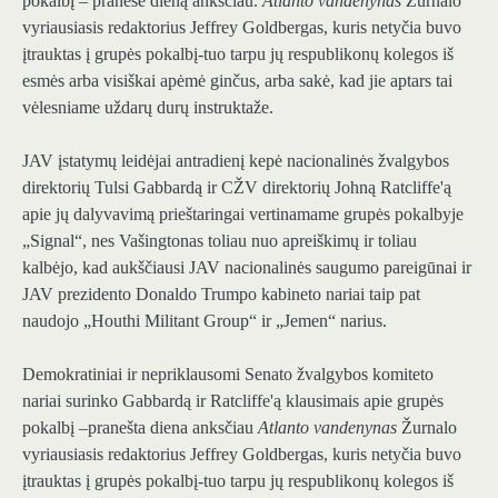
pokalbį – pranešė dieną anksčiau.
Atlanto vandenynas
Žurnalo
vyriausiasis redaktorius Jeffrey Goldbergas, kuris netyčia buvo
įtrauktas į grupės pokalbį-tuo tarpu jų respublikonų kolegos iš
esmės arba visiškai apėmė ginčus, arba sakė, kad jie aptars tai
vėlesniame uždarų durų instruktaže.
JAV įstatymų leidėjai antradienį kepė nacionalinės žvalgybos
direktorių Tulsi Gabbardą ir CŽV direktorių Johną Ratcliffe'ą
apie jų dalyvavimą prieštaringai vertinamame grupės pokalbyje
„Signal“, nes Vašingtonas toliau nuo apreiškimų ir toliau
kalbėjo, kad aukščiausi JAV nacionalinės saugumo pareigūnai ir
JAV prezidento Donaldo Trumpo kabineto nariai taip pat
naudojo „Houthi Militant Group“ ir „Jemen“ narius.
Demokratiniai ir nepriklausomi Senato žvalgybos komiteto
nariai surinko Gabbardą ir Ratcliffe'ą klausimais apie grupės
pokalbį –
pranešta
diena anksčiau
Atlanto vandenynas
Žurnalo
vyriausiasis redaktorius Jeffrey Goldbergas, kuris netyčia buvo
įtrauktas į grupės pokalbį-tuo tarpu jų respublikonų kolegos iš