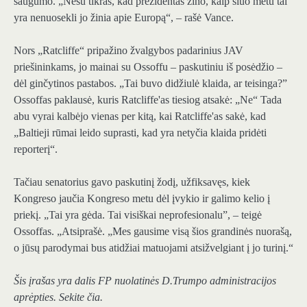
saugumo.
„Nesu tikras, kad prezidentas žino, kaip šiuo metu tai
yra nenuosekli jo žinia apie Europą“, – rašė Vance.
Nors „Ratcliffe“ pripažino žvalgybos padarinius JAV
priešininkams, jo mainai su Ossoffu – paskutiniu iš posėdžio –
dėl ginčytinos pastabos. „Tai buvo didžiulė klaida, ar teisinga?”
Ossoffas paklausė, kuris Ratcliffe'as tiesiog atsakė: „Ne“ Tada
abu vyrai kalbėjo vienas per kitą, kai Ratcliffe'as sakė, kad
„Baltieji rūmai leido suprasti, kad yra netyčia klaida pridėti
reporterį“.
Tačiau senatorius gavo paskutinį žodį, užfiksavęs, kiek
Kongreso jaučia Kongreso metu dėl įvykio ir galimo kelio į
priekį. „Tai yra gėda. Tai visiškai neprofesionalu”, – teigė
Ossoffas. „Atsiprašė. „Mes gausime visą šios grandinės nuorašą,
o jūsų parodymai bus atidžiai matuojami atsižvelgiant į jo turinį.“
Šis įrašas yra dalis FP nuolatinės D.Trumpo administracijos
aprėpties
.
Sekite čia.