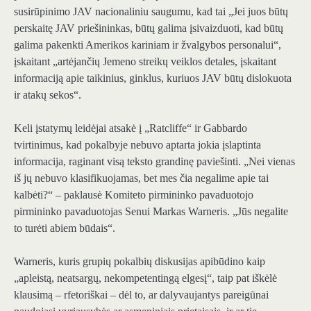
susirūpinimo JAV nacionaliniu saugumu, kad tai
„Jei juos būtų
perskaitę JAV priešininkas, būtų galima įsivaizduoti, kad būtų
galima pakenkti Amerikos kariniam ir žvalgybos personalui“,
įskaitant „artėjančių Jemeno streikų veiklos detales, įskaitant
informaciją apie taikinius, ginklus, kuriuos JAV būtų dislokuota
ir atakų sekos“.
Keli įstatymų leidėjai atsakė į „Ratcliffe“ ir Gabbardo
tvirtinimus, kad pokalbyje nebuvo aptarta jokia įslaptinta
informacija, raginant visą teksto grandinę paviešinti. „Nei vienas
iš jų nebuvo klasifikuojamas, bet mes čia negalime apie tai
kalbėti?“ – paklausė Komiteto pirmininko pavaduotojo
pirmininko pavaduotojas Senui Markas Warneris. „Jūs negalite
to turėti abiem būdais“.
Warneris, kuris grupių pokalbių diskusijas apibūdino kaip
„apleistą, neatsargų, nekompetentingą elgesį“, taip pat iškėlė
klausimą – rfetoriškai – dėl to, ar dalyvaujantys pareigūnai