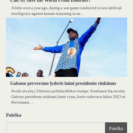
Can AI Save the World From Disorder?
A little over a year ago, during a war game conducted to test artificial
intelligence against human reasoning in an…
Gabono perversmo lyderis laimi prezidento rinkimus
Sveiki atvykę į Užsienio politikaAfrikos trumpa. Svarbiausi šią savaitę:
Gabono prezidento rinkimai laimi vyras, kuris vadovavo šalies 2023 m.
Perversmui,…
Paieška
Paieška