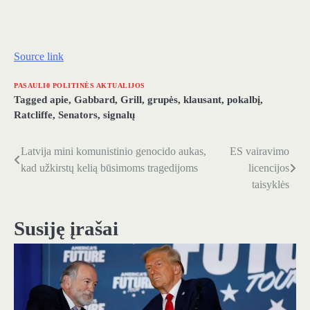
Source link
PASAULI0 POLITINĖS AKTUALIJOS
Tagged
apie
,
Gabbard
,
Grill
,
grupės
,
klausant
,
pokalbį
,
Ratcliffe
,
Senators
,
signalų
Latvija mini komunistinio genocido aukas,
ES vairavimo
Navigacija
kad užkirstų kelią būsimoms tragedijoms
licencijos
tarp
taisyklės
įrašų
Susiję įrašai