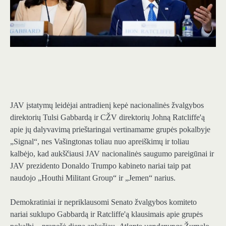
JAV įstatymų leidėjai antradienį kepė nacionalinės žvalgybos
direktorių Tulsi Gabbardą ir CŽV direktorių Johną Ratcliffe'ą
apie jų dalyvavimą prieštaringai vertinamame grupės pokalbyje
„Signal“, nes Vašingtonas toliau nuo apreiškimų ir toliau
kalbėjo, kad aukščiausi JAV nacionalinės saugumo pareigūnai ir
JAV prezidento Donaldo Trumpo kabineto nariai taip pat
naudojo „Houthi Militant Group“ ir „Jemen“ narius.
Demokratiniai ir nepriklausomi Senato žvalgybos komiteto
nariai suklupo Gabbardą ir Ratcliffe'ą klausimais apie grupės