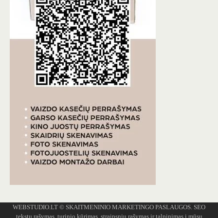
WEBSTUDIO.LT
© SKAITMENINIO MARKETINGO PASLAUGOS. SEO
tekstų rašymas, turinio kūrimas, straipsnių rašymas ir talpinimas į mūsų