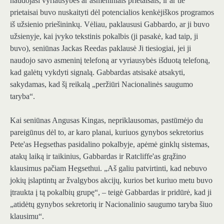
naudojasi vyriausybės ar asmeniniais prietaisais, ir ar tie
prietaisai buvo nuskaityti dėl potencialios kenkėjiškos programos
iš užsienio priešininkų. Vėliau, paklaususi Gabbardo, ar ji buvo
užsienyje, kai įvyko tekstinis pokalbis (ji pasakė, kad taip, ji
buvo), seniūnas Jackas Reedas
paklausė
Ji tiesiogiai, jei ji
naudojo savo asmeninį telefoną ar vyriausybės išduotą telefoną,
kad galėtų vykdyti signalą. Gabbardas atsisakė atsakyti,
sakydamas, kad šį reikalą „peržiūri Nacionalinės saugumo
taryba“.
Kai seniūnas Angusas Kingas, nepriklausomas, pastūmėjo du
pareigūnus dėl to, ar karo planai, kuriuos gynybos sekretorius
Pete'as Hegsethas pasidalino pokalbyje, apėmė ginklų sistemas,
atakų laiką ir taikinius, Gabbardas ir Ratcliffe'as grąžino
klausimus pačiam Hegsethui. „Aš galiu patvirtinti, kad nebuvo
jokių įslaptintų ar žvalgybos akcijų, kurios bet kuriuo metu buvo
įtraukta į tą pokalbių grupę“, – teigė Gabbardas ir pridūrė, kad ji
„atidėtų gynybos sekretorių ir Nacionalinio saugumo taryba šiuo
klausimu“.