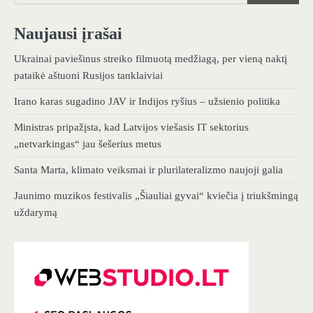
Naujausi įrašai
Ukrainai paviešinus streiko filmuotą medžiagą, per vieną naktį
pataikė aštuoni Rusijos tanklaiviai
Irano karas sugadino JAV ir Indijos ryšius – užsienio politika
Ministras pripažįsta, kad Latvijos viešasis IT sektorius
„netvarkingas“ jau šešerius metus
Santa Marta, klimato veiksmai ir plurilateralizmo naujoji galia
Jaunimo muzikos festivalis „Šiauliai gyvai“ kviečia į triukšmingą
uždarymą