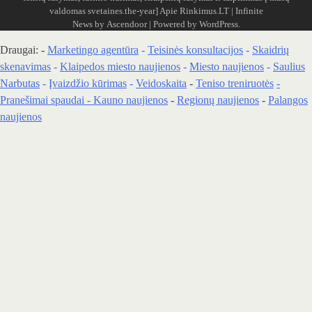
valdomas svetaines.the-year]
Apie Rinkimus.LT
| Infinite
News by
Ascendoor
| Powered by
WordPress
.
Draugai: -
Marketingo agentūra
-
Teisinės konsultacijos
-
Skaidrių
skenavimas
-
Klaipedos miesto naujienos
-
Miesto naujienos
-
Saulius
Narbutas
-
Įvaizdžio kūrimas
-
Veidoskaita
-
Teniso treniruotės
-
Pranešimai spaudai -
Kauno naujienos
-
Regionų naujienos
-
Palangos
naujienos