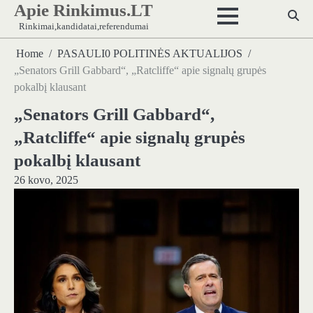
Apie Rinkimus.LT
Skip
to
Rinkimai,kandidatai,referendumai
content
Home
PASAULI0 POLITINĖS AKTUALIJOS
„Senators Grill Gabbard“, „Ratcliffe“ apie signalų grupės
pokalbį klausant
„Senators Grill Gabbard“,
„Ratcliffe“ apie signalų grupės
pokalbį klausant
26 kovo, 2025