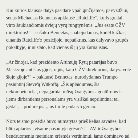
Kai kurios klausos dalys pasidarė ypač ginčijamos, pavyzdžiui,
senas Michaelas Bennetas apklausė „Ratcliffe“, kuris greitai
virto šaukiančiomis dviejų vyrų rungtynėmis. „Jūs esate CŽV
direktorius!” – sušuko Bennetas, suabejodamas, kodėl kažkas,
einantis Ratcliffe'o pozicijoje, nepatikrins, kas dalyvavo grupės
pokalbyje, ir nustato, kad vienas iš jų yra žurnalistas.
„Ar žinojai, kad prezidento Artimųjų Rytų patarėjas buvo
Maskvoje ant šios gijos, o jūs, kaip CŽV direktorius, dalyvavote
šioje gijoje?“ – paklausė Bennetas, nurodydamas Trumpo
pasiuntinį Steve'ą Witkoffą. „Šis aplaidumas, šis
nekompetencija, nepagarbiai mūsų žvalgybos agentūroms ir
jiems dirbantiems personalams yra visiškai nepriimtina; tai
gėda“, – pridūrė jis. „Jūs turite padaryti geriau.
Nors teismo posėdis buvo numatytas prieš kelias savaites, kad
būtų aptartos „visame pasaulyje grėsmės“ JAV ir žvalgybos
bendruomenių metiniam grėsmės vertinimui, jame dominavo tai,