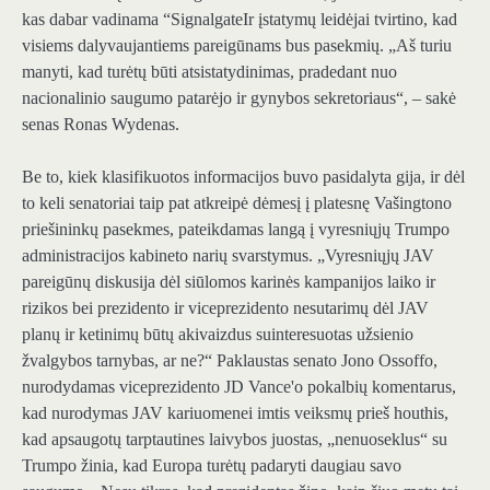
kas dabar vadinama “
Signalgate
Ir įstatymų leidėjai tvirtino, kad
visiems dalyvaujantiems pareigūnams bus pasekmių. „Aš turiu
manyti, kad turėtų būti atsistatydinimas, pradedant nuo
nacionalinio saugumo patarėjo ir gynybos sekretoriaus“, – sakė
senas Ronas Wydenas.
Be to, kiek klasifikuotos informacijos buvo pasidalyta gija, ir dėl
to keli senatoriai taip pat atkreipė dėmesį į platesnę Vašingtono
priešininkų pasekmes, pateikdamas langą į vyresniųjų Trumpo
administracijos kabineto narių svarstymus. „Vyresniųjų JAV
pareigūnų diskusija dėl siūlomos karinės kampanijos laiko ir
rizikos bei prezidento ir viceprezidento nesutarimų dėl JAV
planų ir ketinimų būtų akivaizdus suinteresuotas užsienio
žvalgybos tarnybas, ar ne?“ Paklaustas senato Jono Ossoffo,
nurodydamas viceprezidento JD Vance'o pokalbių komentarus,
kad nurodymas JAV kariuomenei imtis veiksmų prieš houthis,
kad apsaugotų tarptautines laivybos juostas, „nenuoseklus“ su
Trumpo žinia, kad Europa turėtų padaryti daugiau savo