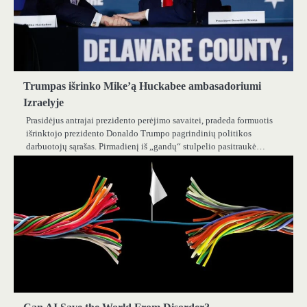
Trumpas išrinko Mike’ą Huckabee ambasadoriumi
Izraelyje
Prasidėjus antrajai prezidento perėjimo savaitei, pradeda formuotis
išrinktojo prezidento Donaldo Trumpo pagrindinių politikos
darbuotojų sąrašas. Pirmadienį iš „gandų“ stulpelio pasitraukė…