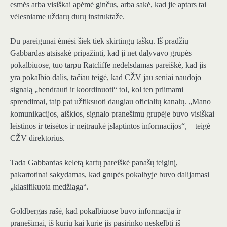
esmės arba visiškai apėmė ginčus, arba sakė, kad jie aptars tai
vėlesniame uždarų durų instruktaže.
Du pareigūnai ėmėsi šiek tiek skirtingų taškų. Iš pradžių
Gabbardas atsisakė pripažinti, kad ji net dalyvavo grupės
pokalbiuose, tuo tarpu Ratcliffe nedelsdamas pareiškė, kad jis
yra pokalbio dalis, tačiau teigė, kad CŽV jau seniai naudojo
signalą „bendrauti ir koordinuoti“ tol, kol ten priimami
sprendimai, taip pat užfiksuoti daugiau oficialių kanalų. „Mano
komunikacijos, aiškios, signalo pranešimų grupėje buvo visiškai
leistinos ir teisėtos ir neįtraukė įslaptintos informacijos“, – teigė
CŽV direktorius.
Tada Gabbardas keletą kartų pareiškė panašų teiginį,
pakartotinai sakydamas, kad grupės pokalbyje buvo dalijamasi
„klasifikuota medžiaga“.
Goldbergas rašė, kad pokalbiuose buvo informacija ir
pranešimai, iš kurių kai kurie jis pasirinko neskelbti iš