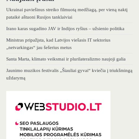
Ukrainai paviešinus streiko filmuotą medžiagą, per vieną naktį
pataikė aštuoni Rusijos tanklaiviai
Irano karas sugadino JAV ir Indijos ryšius – užsienio politika
Ministras pripažįsta, kad Latvijos viešasis IT sektorius
„netvarkingas“ jau šešerius metus
Santa Marta, klimato veiksmai ir plurilateralizmo naujoji galia
Jaunimo muzikos festivalis „Šiauliai gyvai“ kviečia į triukšmingą
uždarymą