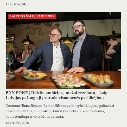
11 birželio, 2026
BALTIJOS ŠALIŲ NAUJIENOS
BNN FOKE | Didelės ambicijos, mažai rezultatų – kaip
Latvijos pažangieji prarado visuomenės pasitikėjimą
Nuomonė/Ilona Bērziņa Evikos Silinos vyriausybės žlugimą galiausiai
paskatino Pažangieji – partija, kuri ilgus metus laikėsi modernia,
kompetentinga ir vertybėmis paremta…
15 gegužės, 2026