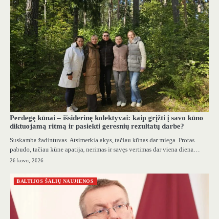
Perdegę kūnai – išsiderinę kolektyvai: kaip grįžti į savo kūno
diktuojamą ritmą ir pasiekti geresnių rezultatų darbe?
Suskamba žadintuvas. Atsimerkia akys, tačiau kūnas dar miega. Protas
pabudo, tačiau kūne apatija, nerimas ir savęs vertimas dar viena diena…
26 kovo, 2026
BALTIJOS ŠALIŲ NAUJIENOS