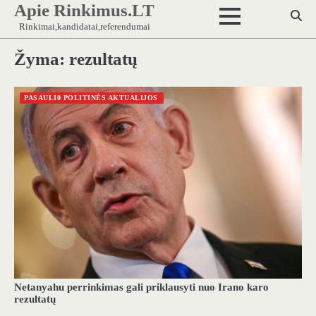
Apie Rinkimus.LT
Skip
to
Rinkimai,kandidatai,referendumai
content
Žyma:
rezultatų
PASAULI0 POLITINĖS AKTUALIJOS
Netanyahu perrinkimas gali priklausyti nuo Irano karo
rezultatų