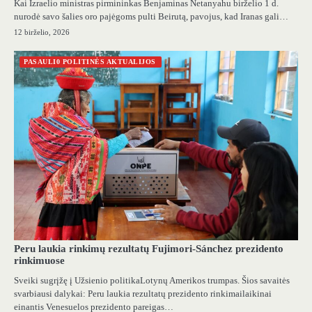
Kai Izraelio ministras pirmininkas Benjaminas Netanyahu birželio 1 d.
nurodė savo šalies oro pajėgoms pulti Beirutą, pavojus, kad Iranas gali…
12 birželio, 2026
PASAULI0 POLITINĖS AKTUALIJOS
Peru laukia rinkimų rezultatų Fujimori-Sánchez prezidento
rinkimuose
Sveiki sugrįžę į Užsienio politikaLotynų Amerikos trumpas. Šios savaitės
svarbiausi dalykai: Peru laukia rezultatų prezidento rinkimailaikinai
einantis Venesuelos prezidento pareigas…