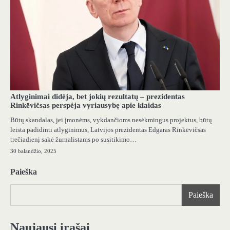
Atlyginimai didėja, bet jokių rezultatų – prezidentas
Rinkēvičsas perspėja vyriausybę apie klaidas
Būtų skandalas, jei įmonėms, vykdančioms nesėkmingus projektus, būtų
leista padidinti atlyginimus, Latvijos prezidentas Edgaras Rinkēvičsas
trečiadienį sakė žurnalistams po susitikimo…
30 balandžio, 2025
Paieška
Paieška
Naujausi įrašai