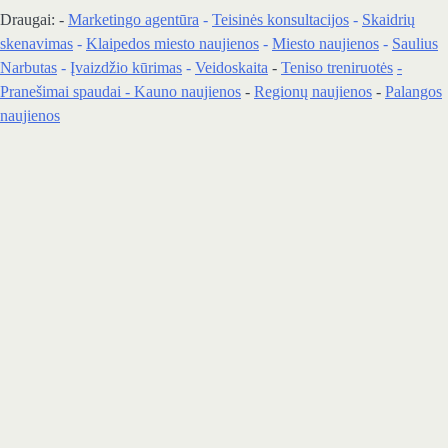
Draugai: -
Marketingo agentūra
-
Teisinės konsultacijos
-
Skaidrių
skenavimas
-
Klaipedos miesto naujienos
-
Miesto naujienos
-
Saulius
Narbutas
-
Įvaizdžio kūrimas
-
Veidoskaita
-
Teniso treniruotės
-
Pranešimai spaudai -
Kauno naujienos
-
Regionų naujienos
-
Palangos
naujienos