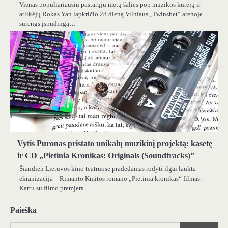
Vienas populiariausių pastarųjų metų šalies pop muzikos kūrėjų ir
atlikėjų Rokas Yan lapkričio 28 dieną Vilniaus „Twinsbet“ arenoje
surengs įspūdingą…
Vytis Puronas pristato unikalų muzikinį projektą: kasetę
ir CD „Pietinia Kronikas: Originals (Soundtracks)”
Šiandien Lietuvos kino teatruose pradedamas rodyti ilgai laukta
ekranizacija – Rimanto Kmitos romano „Pietinia kronikas“ filmas.
Kartu su filmo premjera…
Paieška