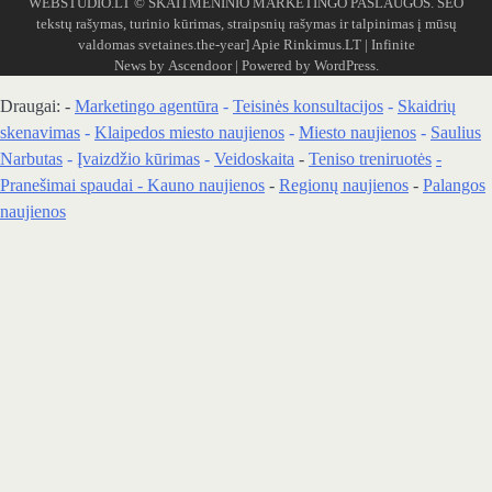
WEBSTUDIO.LT
© SKAITMENINIO MARKETINGO PASLAUGOS. SEO
tekstų rašymas, turinio kūrimas, straipsnių rašymas ir talpinimas į mūsų
valdomas svetaines.the-year]
Apie Rinkimus.LT
| Infinite
News by
Ascendoor
| Powered by
WordPress
.
Draugai: -
Marketingo agentūra
-
Teisinės konsultacijos
-
Skaidrių
skenavimas
-
Klaipedos miesto naujienos
-
Miesto naujienos
-
Saulius
Narbutas
-
Įvaizdžio kūrimas
-
Veidoskaita
-
Teniso treniruotės
-
Pranešimai spaudai -
Kauno naujienos
-
Regionų naujienos
-
Palangos
naujienos