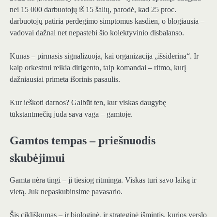
nei 15 000 darbuotojų iš 15 šalių, parodė, kad 25 proc.
darbuotojų patiria perdegimo simptomus kasdien, o blogiausia –
vadovai dažnai net nepastebi šio kolektyvinio disbalanso.
Kūnas – pirmasis signalizuoja, kai organizacija „išsiderina“. Ir
kaip orkestrui reikia dirigento, taip komandai – ritmo, kurį
dažniausiai primeta išorinis pasaulis.
Kur ieškoti darnos? Galbūt ten, kur viskas daugybę
tūkstantmečių juda sava vaga – gamtoje.
Gamtos tempas – priešnuodis
skubėjimui
Gamta nėra tingi – ji tiesiog ritminga. Viskas turi savo laiką ir
vietą. Juk nepaskubinsime pavasario.
Šis cikliškumas – ir biologinė, ir strateginė išmintis, kurios verslo