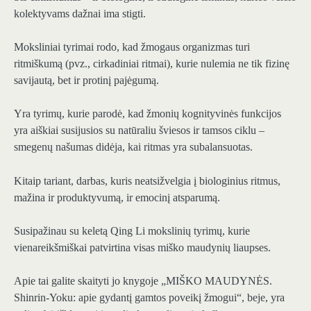
kolektyvams dažnai ima stigti.
Moksliniai tyrimai rodo, kad žmogaus organizmas turi
ritmiškumą (pvz., cirkadiniai ritmai), kurie nulemia ne tik fizinę
savijautą, bet ir protinį pajėgumą.
Yra tyrimų, kurie parodė, kad žmonių kognityvinės funkcijos
yra aiškiai susijusios su natūraliu šviesos ir tamsos ciklu –
smegenų našumas didėja, kai ritmas yra subalansuotas.
Kitaip tariant, darbas, kuris neatsižvelgia į biologinius ritmus,
mažina ir produktyvumą, ir emocinį atsparumą.
Susipažinau su keletą Qing Li mokslinių tyrimų, kurie
vienareikšmiškai patvirtina visas miško maudynių liaupses.
Apie tai galite skaityti jo knygoje „MIŠKO MAUDYNĖS.
Shinrin-Yoku: apie gydantį gamtos poveikį žmogui“, beje, yra