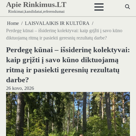
Apie Rinkimus.LT
Skip
to
Rinkimai,kandidatai,referendumai
content
Home
LAISVALAIKIS IR KULTŪRA
Perdegę kūnai – išsiderinę kolektyvai: kaip grįžti į savo kūno
diktuojamą ritmą ir pasiekti geresnių rezultatų darbe?
Perdegę kūnai – išsiderinę kolektyvai:
kaip grįžti į savo kūno diktuojamą
ritmą ir pasiekti geresnių rezultatų
darbe?
26 kovo, 2026