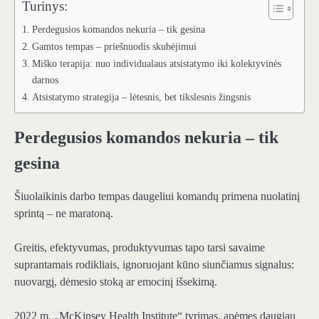
Turinys:
Perdegusios komandos nekuria – tik gesina
Gamtos tempas – priešnuodis skubėjimui
Miško terapija: nuo individualaus atsistatymo iki kolektyvinės
darnos
Atsistatymo strategija – lėtesnis, bet tikslesnis žingsnis
Perdegusios komandos nekuria – tik
gesina
Šiuolaikinis darbo tempas daugeliui komandų primena nuolatinį
sprintą – ne maratoną.
Greitis, efektyvumas, produktyvumas tapo tarsi savaime
suprantamais rodikliais, ignoruojant kūno siunčiamus signalus:
nuovargį, dėmesio stoką ar emocinį išsekimą.
2022 m. „McKinsey Health Institute“ tyrimas, apėmęs daugiau