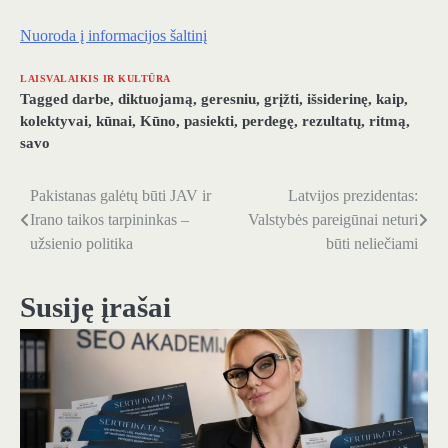
Nuoroda į informacijos šaltinį
LAISVALAIKIS IR KULTŪRA
Tagged
darbe
,
diktuojamą
,
geresniu
,
grįžti
,
išsiderinę
,
kaip
,
kolektyvai
,
kūnai
,
Kūno
,
pasiekti
,
perdegę
,
rezultatų
,
ritmą
,
savo
Pakistanas galėtų būti JAV ir
Latvijos prezidentas:
Navigacija
Irano taikos tarpininkas –
Valstybės pareigūnai neturi
tarp
užsienio politika
būti neliečiami
įrašų
Susiję įrašai