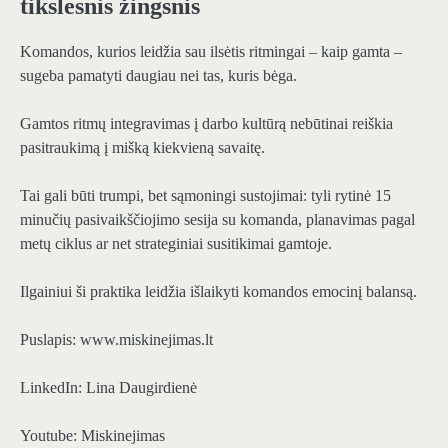
tikslesnis žingsnis
Komandos, kurios leidžia sau ilsėtis ritmingai – kaip gamta –
sugeba pamatyti daugiau nei tas, kuris bėga.
Gamtos ritmų integravimas į darbo kultūrą nebūtinai reiškia
pasitraukimą į mišką kiekvieną savaitę.
Tai gali būti trumpi, bet sąmoningi sustojimai: tyli rytinė 15
minučių pasivaikščiojimo sesija su komanda, planavimas pagal
metų ciklus ar net strateginiai susitikimai gamtoje.
Ilgainiui ši praktika leidžia išlaikyti komandos emocinį balansą.
Puslapis: www.miskinejimas.lt
LinkedIn: Lina Daugirdienė
Youtube: Miskinejimas