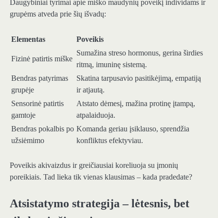
Daugybiniai tyrimai apie miško maudynių poveikį individams ir
grupėms atveda prie šių išvadų:
Elementas
Poveikis
Sumažina streso hormonus, gerina širdies
Fizinė patirtis miške
ritmą, imuninę sistemą.
Bendras patyrimas
Skatina tarpusavio pasitikėjimą, empatiją
grupėje
ir atjautą.
Sensorinė patirtis
Atstato dėmesį, mažina protinę įtampą,
gamtoje
atpalaiduoja.
Bendras pokalbis po
Komanda geriau įsiklauso, sprendžia
užsiėmimo
konfliktus efektyviau.
Poveikis akivaizdus ir greičiausiai koreliuoja su įmonių
poreikiais. Tad lieka tik vienas klausimas – kada pradedate?
Atsistatymo strategija – lėtesnis, bet