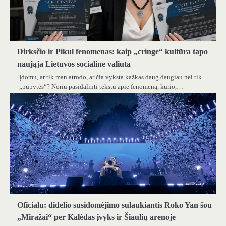
Dirksčio ir Pikul fenomenas: kaip „cringe“ kultūra tapo
naująja Lietuvos socialine valiuta
Įdomu, ar tik man atrodo, ar čia vyksta kažkas daug daugiau nei tik
„pupytės“? Noriu pasidalinti tekstu apie fenomeną, kurio,…
Oficialu: didelio susidomėjimo sulaukiantis Roko Yan šou
„Miražai“ per Kalėdas įvyks ir Šiaulių arenoje