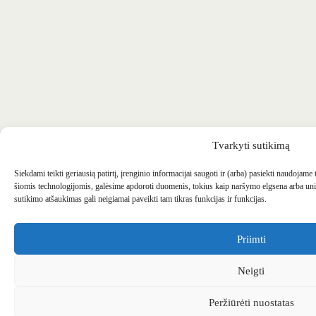
Tvarkyti sutikimą
Siekdami teikti geriausią patirtį, įrenginio informacijai saugoti ir (arba) pasiekti naudojame
šiomis technologijomis, galėsime apdoroti duomenis, tokius kaip naršymo elgsena arba uni
sutikimo atšaukimas gali neigiamai paveikti tam tikras funkcijas ir funkcijas.
Priimti
Neigti
Peržiūrėti nuostatas