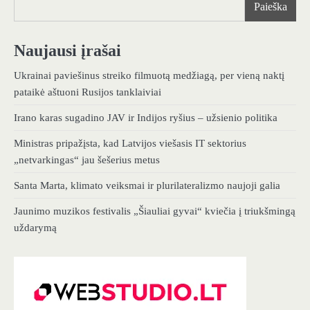
Paieška
Naujausi įrašai
Ukrainai paviešinus streiko filmuotą medžiagą, per vieną naktį
pataikė aštuoni Rusijos tanklaiviai
Irano karas sugadino JAV ir Indijos ryšius – užsienio politika
Ministras pripažįsta, kad Latvijos viešasis IT sektorius
„netvarkingas“ jau šešerius metus
Santa Marta, klimato veiksmai ir plurilateralizmo naujoji galia
Jaunimo muzikos festivalis „Šiauliai gyvai“ kviečia į triukšmingą
uždarymą