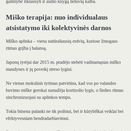
galimybė išklausyti ir audio knygą lietuvių kalba.
Miško terapija: nuo individualaus
atsistatymo iki kolektyvinės darnos
Miško aplinka – viena natūraliausių erdvių, kuriose žmogaus
ritmas grįžta į balansą.
Japonų tyrėjai dar 2015 m. pradėjo stebėti vadinamąsias miško
maudynes ir jų poveikį streso lygiui.
Ne vienas mokslinis tyrimas patvirtina, kad vos po valandos
buvimo miške gerokai sumažėja kortizolio lygis, o širdies ritmas
sinchronizuojasi su aplinkos tempu.
Tokia būsena palanki ne tik poilsiui, bet ir kūrybiškai veiklai bei
efektyvesniam bendradarbiavimui.