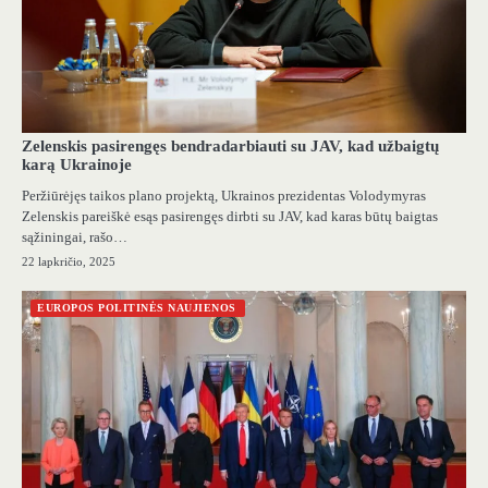
Zelenskis pasirengęs bendradarbiauti su JAV, kad užbaigtų
karą Ukrainoje
Peržiūrėjęs taikos plano projektą, Ukrainos prezidentas Volodymyras
Zelenskis pareiškė esąs pasirengęs dirbti su JAV, kad karas būtų baigtas
sąžiningai, rašo…
22 lapkričio, 2025
EUROPOS POLITINĖS NAUJIENOS