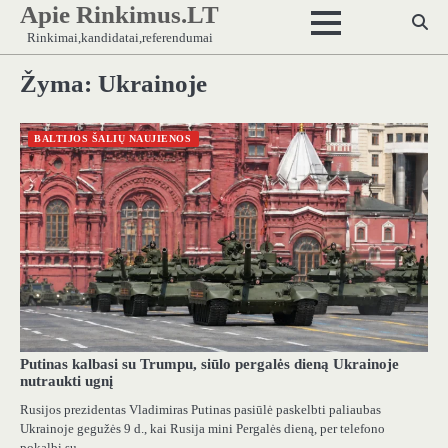
Apie Rinkimus.LT
Skip
to
Rinkimai,kandidatai,referendumai
content
Žyma:
Ukrainoje
BALTIJOS ŠALIŲ NAUJIENOS
Putinas kalbasi su Trumpu, siūlo pergalės dieną Ukrainoje
nutraukti ugnį
Rusijos prezidentas Vladimiras Putinas pasiūlė paskelbti paliaubas
Ukrainoje gegužės 9 d., kai Rusija mini Pergalės dieną, per telefono
pokalbį su…