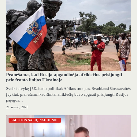
Pranešama, kad Rusija apgaudinėja afrikiečius prisijungti
prie fronto linijos Ukrainoje
Sveiki atvykę į Užsienio politika's Afrikos trumpas. Svarbiausi šios savaitės
įvykiai: pranešama, kad šimtai afrikiečių buvo apgauti prisijungti Rusijos
pajėgos…
21 sausio, 2026
BALTIJOS ŠALIŲ NAUJIENOS