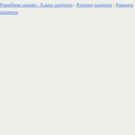
Pranešimai spaudai -
Kauno naujienos
-
Regionų naujienos
-
Palangos
naujienos