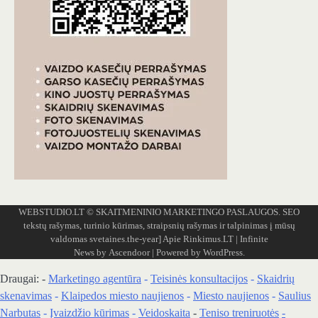
WEBSTUDIO.LT
© SKAITMENINIO MARKETINGO PASLAUGOS. SEO
tekstų rašymas, turinio kūrimas, straipsnių rašymas ir talpinimas į mūsų
valdomas svetaines.the-year]
Apie Rinkimus.LT
| Infinite
News by
Ascendoor
| Powered by
WordPress
.
Draugai: -
Marketingo agentūra
-
Teisinės konsultacijos
-
Skaidrių
skenavimas
-
Klaipedos miesto naujienos
-
Miesto naujienos
-
Saulius
Narbutas
-
Įvaizdžio kūrimas
-
Veidoskaita
-
Teniso treniruotės
-