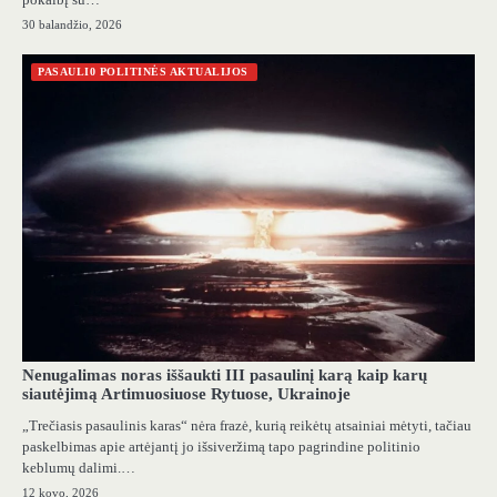
30 balandžio, 2026
PASAULI0 POLITINĖS AKTUALIJOS
Nenugalimas noras iššaukti III pasaulinį karą kaip karų
siautėjimą Artimuosiuose Rytuose, Ukrainoje
„Trečiasis pasaulinis karas“ nėra frazė, kurią reikėtų atsainiai mėtyti, tačiau
paskelbimas apie artėjantį jo išsiveržimą tapo pagrindine politinio
keblumų dalimi.…
12 kovo, 2026