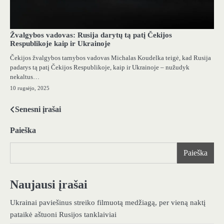
Žvalgybos vadovas: Rusija darytų tą patį Čekijos
Respublikoje kaip ir Ukrainoje
Čekijos žvalgybos tarnybos vadovas Michalas Koudelka teigė, kad Rusija
padarys tą patį Čekijos Respublikoje, kaip ir Ukrainoje – nužudyk
nekaltus…
10 rugsėjo, 2025
Senesni įrašai
Navigacija
tarp
Paieška
įrašų
Paieška
Naujausi įrašai
Ukrainai paviešinus streiko filmuotą medžiagą, per vieną naktį
pataikė aštuoni Rusijos tanklaiviai