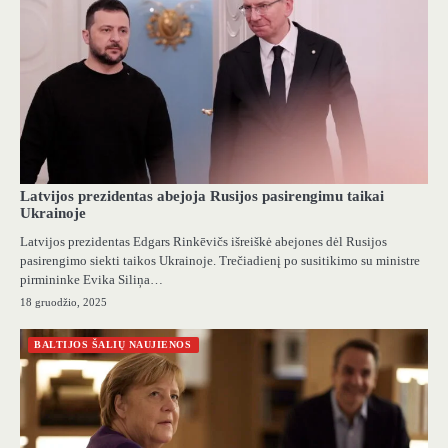
Latvijos prezidentas abejoja Rusijos pasirengimu taikai
Ukrainoje
Latvijos prezidentas Edgars Rinkēvičs išreiškė abejones dėl Rusijos
pasirengimo siekti taikos Ukrainoje. Trečiadienį po susitikimo su ministre
pirmininke Evika Siliņa…
18 gruodžio, 2025
BALTIJOS ŠALIŲ NAUJIENOS