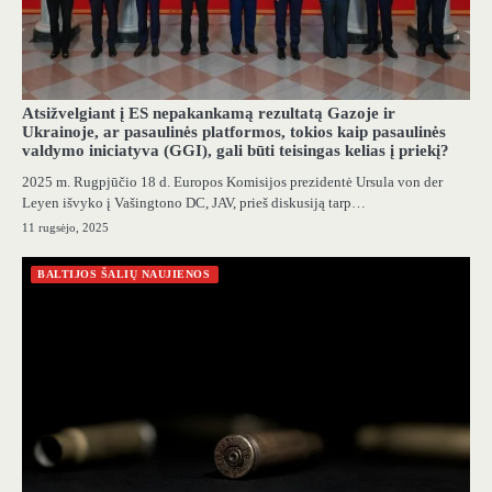
Atsižvelgiant į ES nepakankamą rezultatą Gazoje ir
Ukrainoje, ar pasaulinės platformos, tokios kaip pasaulinės
valdymo iniciatyva (GGI), gali būti teisingas kelias į priekį?
2025 m. Rugpjūčio 18 d. Europos Komisijos prezidentė Ursula von der
Leyen išvyko į Vašingtono DC, JAV, prieš diskusiją tarp…
11 rugsėjo, 2025
BALTIJOS ŠALIŲ NAUJIENOS