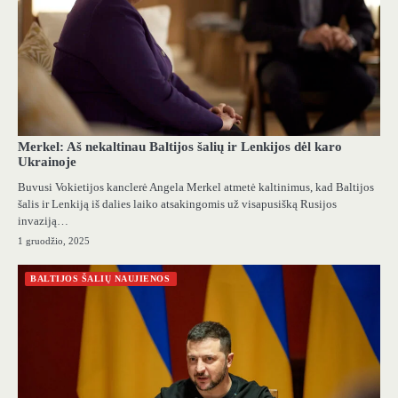
Merkel: Aš nekaltinau Baltijos šalių ir Lenkijos dėl karo
Ukrainoje
Buvusi Vokietijos kanclerė Angela Merkel atmetė kaltinimus, kad Baltijos
šalis ir Lenkiją iš dalies laiko atsakingomis už visapusišką Rusijos
invaziją…
1 gruodžio, 2025
BALTIJOS ŠALIŲ NAUJIENOS