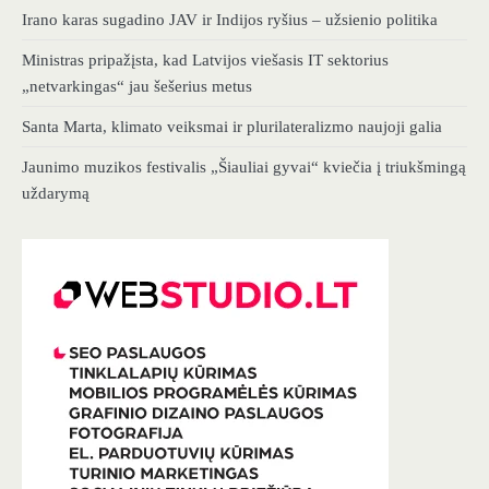
Irano karas sugadino JAV ir Indijos ryšius – užsienio politika
Ministras pripažįsta, kad Latvijos viešasis IT sektorius
„netvarkingas“ jau šešerius metus
Santa Marta, klimato veiksmai ir plurilateralizmo naujoji galia
Jaunimo muzikos festivalis „Šiauliai gyvai“ kviečia į triukšmingą
uždarymą