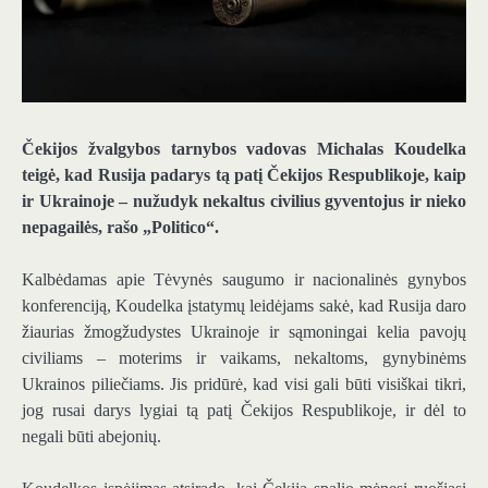
Čekijos žvalgybos tarnybos vadovas Michalas Koudelka
teigė, kad Rusija padarys tą patį Čekijos Respublikoje, kaip
ir Ukrainoje – nužudyk nekaltus civilius gyventojus ir nieko
nepagailės, rašo „Politico“.
Kalbėdamas apie Tėvynės saugumo ir nacionalinės gynybos
konferenciją, Koudelka įstatymų leidėjams sakė, kad Rusija daro
žiaurias žmogžudystes Ukrainoje ir sąmoningai kelia pavojų
civiliams – moterims ir vaikams, nekaltoms, gynybinėms
Ukrainos piliečiams. Jis pridūrė, kad visi gali būti visiškai tikri,
jog rusai darys lygiai tą patį Čekijos Respublikoje, ir dėl to
negali būti abejonių.