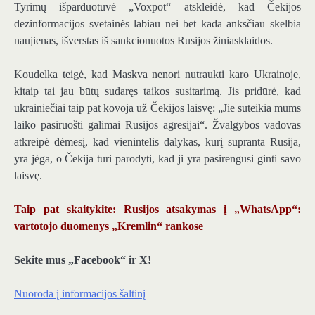
Tyrimų išparduotuvė „Voxpot“ atskleidė, kad Čekijos
dezinformacijos svetainės labiau nei bet kada anksčiau skelbia
naujienas, išverstas iš sankcionuotos Rusijos žiniasklaidos.
Koudelka teigė, kad Maskva nenori nutraukti karo Ukrainoje,
kitaip tai jau būtų sudaręs taikos susitarimą. Jis pridūrė, kad
ukrainiečiai taip pat kovoja už Čekijos laisvę: „Jie suteikia mums
laiko pasiruošti galimai Rusijos agresijai“. Žvalgybos vadovas
atkreipė dėmesį, kad vienintelis dalykas, kurį supranta Rusija,
yra jėga, o Čekija turi parodyti, kad ji yra pasirengusi ginti savo
laisvę.
Taip pat skaitykite: Rusijos atsakymas į „WhatsApp“:
vartotojo duomenys „Kremlin“ rankose
Sekite mus „Facebook“ ir X!
Nuoroda į informacijos šaltinį