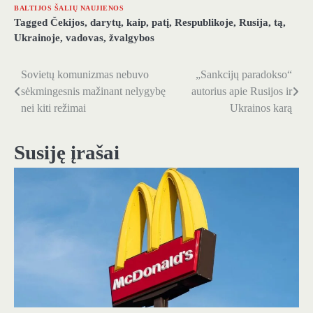
BALTIJOS ŠALIŲ NAUJIENOS
Tagged
Čekijos
,
darytų
,
kaip
,
patį
,
Respublikoje
,
Rusija
,
tą
,
Ukrainoje
,
vadovas
,
žvalgybos
Sovietų komunizmas nebuvo
„Sankcijų paradokso“
Navigacija
sėkmingesnis mažinant nelygybę
autorius apie Rusijos ir
tarp
nei kiti režimai
Ukrainos karą
įrašų
Susiję įrašai