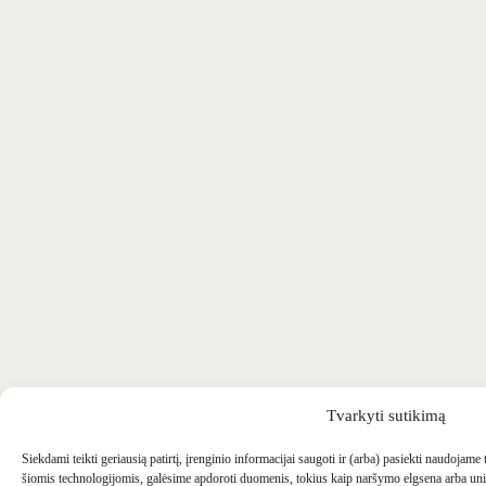
Tvarkyti sutikimą
Siekdami teikti geriausią patirtį, įrenginio informacijai saugoti ir (arba) pasiekti naudojame
šiomis technologijomis, galėsime apdoroti duomenis, tokius kaip naršymo elgsena arba uni