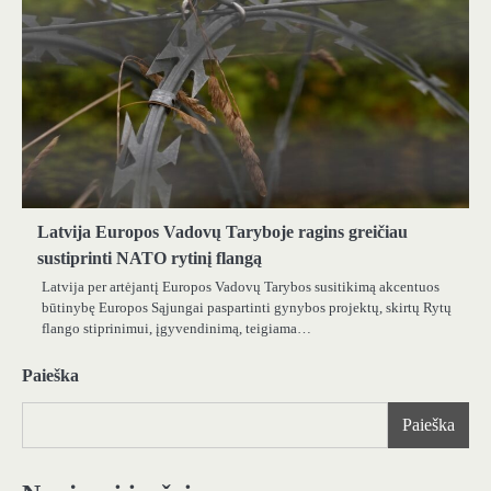
Latvija Europos Vadovų Taryboje ragins greičiau
sustiprinti NATO rytinį flangą
Latvija per artėjantį Europos Vadovų Tarybos susitikimą akcentuos
būtinybę Europos Sąjungai paspartinti gynybos projektų, skirtų Rytų
flango stiprinimui, įgyvendinimą, teigiama…
Paieška
Paieška