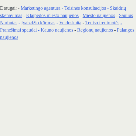
Draugai: -
Marketingo agentūra
-
Teisinės konsultacijos
-
Skaidrių
skenavimas
-
Klaipedos miesto naujienos
-
Miesto naujienos
-
Saulius
Narbutas
-
Įvaizdžio kūrimas
-
Veidoskaita
-
Teniso treniruotės
-
Pranešimai spaudai -
Kauno naujienos
-
Regionų naujienos
-
Palangos
naujienos