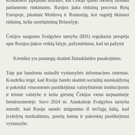
Koudelkos įspėjimas atsirado, kai Čekija spalio mėnesį ruošiasi
parlamento rinkimams. Rusijos įtaka rinkimų procesui Rytų
Europoje, įskaitant Moldovą ir Rumuniją, kur rugsėjį tikimasi
rinkimų, kelia susirūpinimą Briuselyje.
Čekijos saugumo žvalgybos tarnyba (BIS) reguliariai perspėja
apie Rusijos įtakos veiklą šalyje, pažymėdama, kad tai pažymi
Kremliui yra pastangų skatinti žiniasklaidos pasakojimus.
Taip pat bandoma nulaužti vyriausybės informacines sistemas.
Koudelka teigė, kad Rusija bando skatinti socialinį susiskaldymą
ir pakenkti visuomenės pasitikėjimui valstybinėmis institucijomis
ir teisine valstybe ir kelia grėsmę Čekijos vietai tarptautinėje
bendruomenėje. Savo 2024 m. Ataskaitoje žvalgybos tarnyba
nurodė, kad Rusija samdo imigrantus iš trečiųjų šalių, kad
įvykdytų nusikaltimus, pasėtų baimę ir pakenktų pasitikėjimui
vyriausybe.