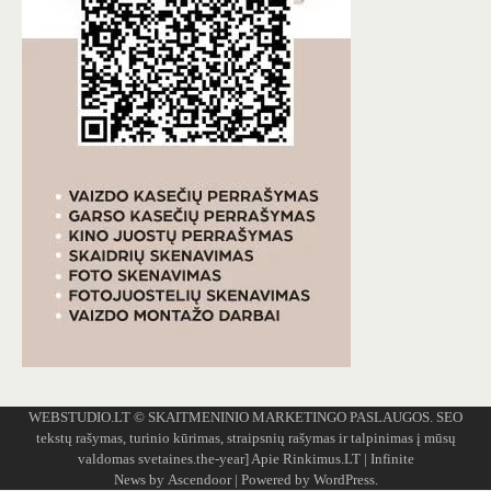
WEBSTUDIO.LT
© SKAITMENINIO MARKETINGO PASLAUGOS. SEO
tekstų rašymas, turinio kūrimas, straipsnių rašymas ir talpinimas į mūsų
valdomas svetaines.the-year]
Apie Rinkimus.LT
| Infinite
News by
Ascendoor
| Powered by
WordPress
.