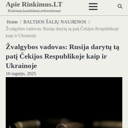
Apie Rinkimus.LT
Skip
to
Rinkimai,kandidatai,referendumai
content
Home
BALTIJOS ŠALIŲ NAUJIENOS
Žvalgybos vadovas: Rusija darytų tą patį Čekijos Respublikoje
kaip ir Ukrainoje
Žvalgybos vadovas: Rusija darytų tą
patį Čekijos Respublikoje kaip ir
Ukrainoje
10 rugsėjo, 2025