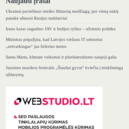
Naujausi įrašai
Ukrainai paviešinus streiko filmuotą medžiagą, per vieną naktį
pataikė aštuoni Rusijos tanklaiviai
Irano karas sugadino JAV ir Indijos ryšius – užsienio politika
Ministras pripažįsta, kad Latvijos viešasis IT sektorius
„netvarkingas“ jau šešerius metus
Santa Marta, klimato veiksmai ir plurilateralizmo naujoji galia
Jaunimo muzikos festivalis „Šiauliai gyvai“ kviečia į triukšmingą
uždarymą