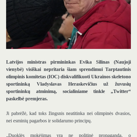
Latvijos ministras pirmininkas
Evika Silinas
(Naujoji
vienybė) visiškai nepritaria šiam sprendimui
Tarptautinis
olimpinis komitetas
(IOC) diskvalifikuoti Ukrainos skeletono
sportininką
Vladyslavas Heraskevičius
už žuvusių
sportininkų atminimą, socialiniame tinkle „Twitter“
paskelbė premjeras.
Ji pabrėžė, kad toks žingsnis neatitinka nei olimpinės dvasios,
nei esminių pagarbos ir solidarumo principų.
„Duoklės mokėjimas yra ne politinė propaganda, o