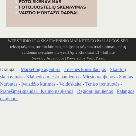
WEBSTUDIO.LT
© SKAITMENINIO MARKETINGO PASLAUGOS. SEO
tekstų rašymas, turinio kūrimas, straipsnių rašymas ir talpinimas į mūsų
valdomas svetaines.the-year]
Apie Rinkimus.LT
| Infinite
News by
Ascendoor
| Powered by
WordPress
.
Draugai: -
Marketingo agentūra
-
Teisinės konsultacijos
-
Skaidrių
skenavimas
-
Klaipedos miesto naujienos
-
Miesto naujienos
-
Saulius
Narbutas
-
Įvaizdžio kūrimas
-
Veidoskaita
-
Teniso treniruotės
-
Pranešimai spaudai -
Kauno naujienos
-
Regionų naujienos
-
Palangos
naujienos