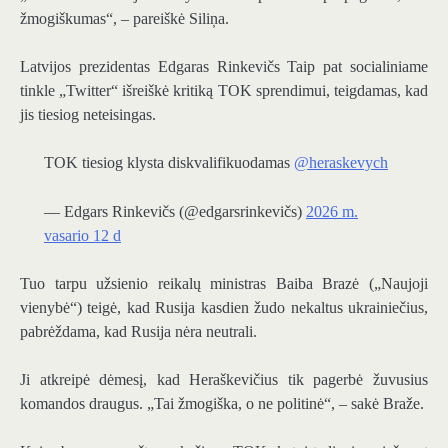
žmogiškumas“, – pareiškė Siliņa.
Latvijos prezidentas
Edgaras Rinkevičs
Taip pat socialiniame
tinkle „Twitter“ išreiškė kritiką TOK sprendimui, teigdamas, kad
jis tiesiog neteisingas.
TOK tiesiog klysta diskvalifikuodamas
@heraskevych
— Edgars Rinkevičs (@edgarsrinkevičs)
2026 m.
vasario 12 d
Tuo tarpu užsienio reikalų ministras
Baiba Brazė
(„Naujoji
vienybė“) teigė, kad Rusija kasdien žudo nekaltus ukrainiečius,
pabrėždama, kad Rusija nėra neutrali.
Ji atkreipė dėmesį, kad Heraškevičius tik pagerbė žuvusius
komandos draugus. „Tai žmogiška, o ne politinė“, – sakė Braže.