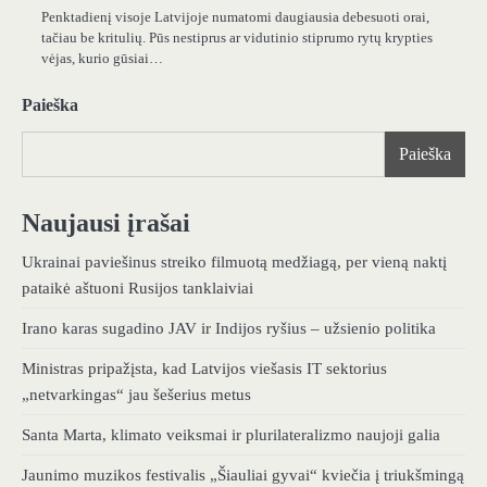
Penktadienį visoje Latvijoje numatomi daugiausia debesuoti orai,
tačiau be kritulių. Pūs nestiprus ar vidutinio stiprumo rytų krypties
vėjas, kurio gūsiai…
Paieška
Paieška
Naujausi įrašai
Ukrainai paviešinus streiko filmuotą medžiagą, per vieną naktį
pataikė aštuoni Rusijos tanklaiviai
Irano karas sugadino JAV ir Indijos ryšius – užsienio politika
Ministras pripažįsta, kad Latvijos viešasis IT sektorius
„netvarkingas“ jau šešerius metus
Santa Marta, klimato veiksmai ir plurilateralizmo naujoji galia
Jaunimo muzikos festivalis „Šiauliai gyvai“ kviečia į triukšmingą