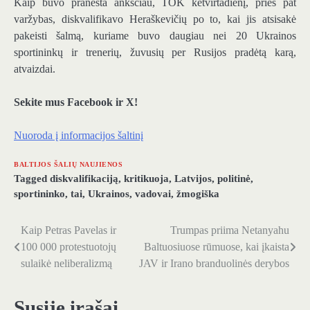
Kaip buvo pranešta anksčiau, TOK ketvirtadienį, prieš pat
varžybas, diskvalifikavo Heraškevičių po to, kai jis atsisakė
pakeisti šalmą, kuriame buvo daugiau nei 20 Ukrainos
sportininkų ir trenerių, žuvusių per Rusijos pradėtą ​​karą,
atvaizdai.
Sekite mus Facebook ir X!
Nuoroda į informacijos šaltinį
BALTIJOS ŠALIŲ NAUJIENOS
Tagged
diskvalifikaciją
,
kritikuoja
,
Latvijos
,
politinė
,
sportininko
,
tai
,
Ukrainos
,
vadovai
,
žmogiška
Kaip Petras Pavelas ir
Trumpas priima Netanyahu
Navigacija
100 000 protestuotojų
Baltuosiuose rūmuose, kai įkaista
tarp
sulaikė neliberalizmą
JAV ir Irano branduolinės derybos
įrašų
Susiję įrašai