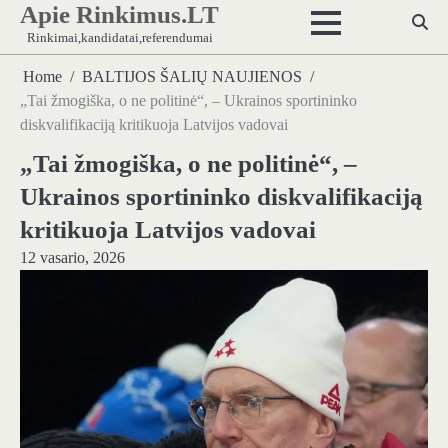
Apie Rinkimus.LT
Skip
to
Rinkimai,kandidatai,referendumai
content
Home
BALTIJOS ŠALIŲ NAUJIENOS
„Tai žmogiška, o ne politinė“, – Ukrainos sportininko
diskvalifikaciją kritikuoja Latvijos vadovai
„Tai žmogiška, o ne politinė“, –
Ukrainos sportininko diskvalifikaciją
kritikuoja Latvijos vadovai
12 vasario, 2026