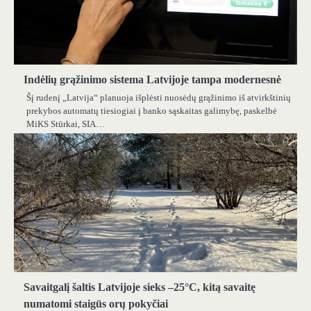
Indėlių grąžinimo sistema Latvijoje tampa modernesnė
Šį rudenį „Latvija“ planuoja išplėsti nuosėdų grąžinimo iš atvirkštinių
prekybos automatų tiesiogiai į banko sąskaitas galimybę, paskelbė
MiKS Stūrkai, SIA…
Savaitgalį šaltis Latvijoje sieks –25°C, kitą savaitę
numatomi staigūs orų pokyčiai