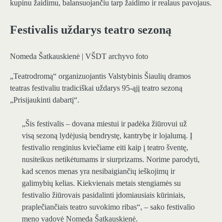
kupinu žaidimu, balansuojančiu tarp žaidimo ir realaus pavojaus.
Festivalis uždarys teatro sezoną
Nomeda Šatkauskienė | VŠDT archyvo foto
„Teatrodromą“ organizuojantis Valstybinis Šiaulių dramos
teatras festivaliu tradiciškai uždarys 95-ąjį teatro sezoną
„Prisijaukinti dabartį“.
„Šis festivalis – dovana miestui ir padėka žiūrovui už
visą sezoną lydėjusią bendrystę, kantrybę ir lojalumą. Į
festivalio renginius kviečiame eiti kaip į teatro šventę,
nusiteikus netikėtumams ir siurprizams. Norime parodyti,
kad scenos menas yra nesibaigiančių ieškojimų ir
galimybių kelias. Kiekvienais metais stengiamės su
festivalio žiūrovais pasidalinti įdomiausiais kūriniais,
praplečiančiais teatro suvokimo ribas“, – sako festivalio
meno vadovė Nomeda Šatkauskienė.