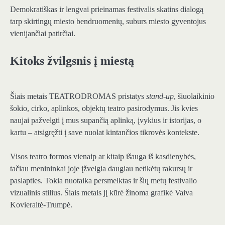
Demokratiškas ir lengvai prieinamas festivalis skatins dialogą
tarp skirtingų miesto bendruomenių, suburs miesto gyventojus
vienijančiai patirčiai.
Kitoks žvilgsnis į miestą
Šiais metais TEATRODROMAS pristatys
stand-up
, šiuolaikinio
šokio, cirko, aplinkos, objektų teatro pasirodymus. Jis kvies
naujai pažvelgti į mus supančią aplinką, įvykius ir istorijas, o
kartu – atsigręžti į save nuolat kintančios tikrovės kontekste.
Visos teatro formos vienaip ar kitaip išauga iš kasdienybės,
tačiau menininkai joje įžvelgia daugiau netikėtų rakursų ir
paslapties. Tokia nuotaika persmelktas ir šių metų festivalio
vizualinis stilius. Šiais metais jį kūrė žinoma grafikė Vaiva
Kovieraitė-Trumpė.