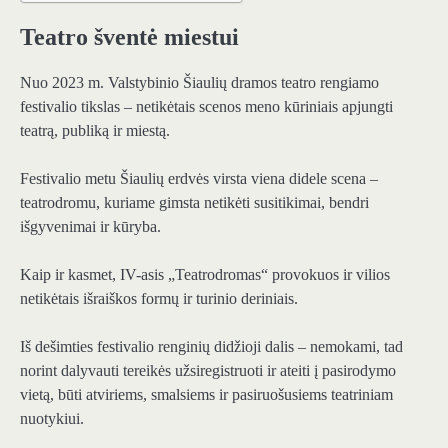
Teatro šventė miestui
Nuo 2023 m. Valstybinio Šiaulių dramos teatro rengiamo
festivalio tikslas – netikėtais scenos meno kūriniais apjungti
teatrą, publiką ir miestą.
Festivalio metu Šiaulių erdvės virsta viena didele scena –
teatrodromu, kuriame gimsta netikėti susitikimai, bendri
išgyvenimai ir kūryba.
Kaip ir kasmet, IV-asis „Teatrodromas“ provokuos ir vilios
netikėtais išraiškos formų ir turinio deriniais.
Iš dešimties festivalio renginių didžioji dalis – nemokami, tad
norint dalyvauti tereikės užsiregistruoti ir ateiti į pasirodymo
vietą, būti atviriems, smalsiems ir pasiruošusiems teatriniam
nuotykiui.