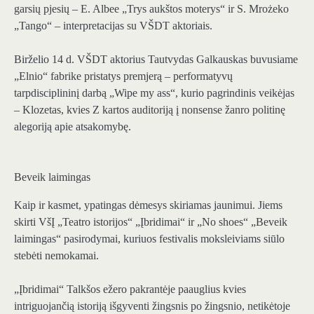
garsių pjesių – E. Albee „Trys aukštos moterys“ ir S. Mrożeko
„Tango“ – interpretacijas su VŠDT aktoriais.
Birželio 14 d. VŠDT aktorius Tautvydas Galkauskas buvusiame
„Elnio“ fabrike pristatys premjerą – performatyvų
tarpdisciplininį darbą „Wipe my ass“, kurio pagrindinis veikėjas
– Klozetas, kvies Z kartos auditoriją į nonsense žanro politinę
alegoriją apie atsakomybę.
Beveik laimingas
Kaip ir kasmet, ypatingas dėmesys skiriamas jaunimui. Jiems
skirti VšĮ „Teatro istorijos“ „Įbridimai“ ir „No shoes“ „Beveik
laimingas“ pasirodymai, kuriuos festivalis moksleiviams siūlo
stebėti nemokamai.
„Įbridimai“ Talkšos ežero pakrantėje paauglius kvies
intriguojančią istoriją išgyventi žingsnis po žingsnio, netikėtoje