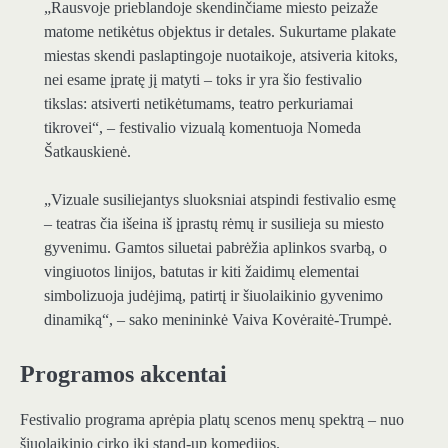
„Rausvoje prieblandoje skendinčiame miesto peizaže
matome netikėtus objektus ir detales. Sukurtame plakate
miestas skendi paslaptingoje nuotaikoje, atsiveria kitoks,
nei esame įpratę jį matyti – toks ir yra šio festivalio
tikslas: atsiverti netikėtumams, teatro perkuriamai
tikrovei“, – festivalio vizualą komentuoja Nomeda
Šatkauskienė.
„Vizuale susiliejantys sluoksniai atspindi festivalio esmę
– teatras čia išeina iš įprastų rėmų ir susilieja su miesto
gyvenimu. Gamtos siluetai pabrėžia aplinkos svarbą, o
vingiuotos linijos, batutas ir kiti žaidimų elementai
simbolizuoja judėjimą, patirtį ir šiuolaikinio gyvenimo
dinamiką“, – sako menininkė Vaiva Kovėraitė-Trumpė.
Programos akcentai
Festivalio programa aprėpia platų scenos menų spektrą – nuo
šiuolaikinio cirko iki stand-up komedijos.