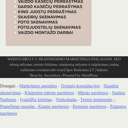
WEBSTUDIO.LT
© SKAITMENINIO MARKETINGO PASLAUGOS. SEO
tekstų rašymas, turinio kūrimas, straipsnių rašymas ir talpinimas į mūsų
valdomas svetaines.the-year]
Apie Rinkimus.LT
| Infinite
News by
Ascendoor
| Powered by
WordPress
.
Draugai: -
Marketingo agentūra
-
Teisinės konsultacijos
-
Skaidrių
skenavimas
-
Klaipedos miesto naujienos
-
Miesto naujienos
-
Saulius
Narbutas
-
Įvaizdžio kūrimas
-
Veidoskaita
-
Teniso treniruotės
-
Pranešimai spaudai -
Kauno naujienos
-
Regionų naujienos
-
Palangos
naujienos