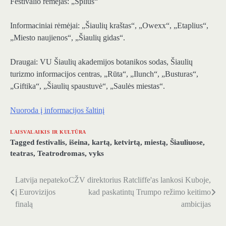
Festivalio rėmėjas: „Splius“
Informaciniai rėmėjai: „Šiaulių kraštas“, „Owexx“, „Etaplius“,
„Miesto naujienos“, „Šiaulių gidas“.
Draugai: VU Šiaulių akademijos botanikos sodas, Šiaulių
turizmo informacijos centras, „Rūta“, „Ilunch“, „Busturas“,
„Giftika“, „Šiaulių spaustuvė“, „Saulės miestas“.
Nuoroda į informacijos šaltinį
LAISVALAIKIS IR KULTŪRA
Tagged
festivalis
,
išeina
,
kartą
,
ketvirtą
,
miestą
,
Šiauliuose
,
teatras
,
Teatrodromas
,
vyks
Latvija nepateko
CŽV direktorius Ratcliffe'as lankosi Kuboje,
Navigacija
į Eurovizijos
kad paskatintų Trumpo režimo keitimo
tarp
finalą
ambicijas
įrašų