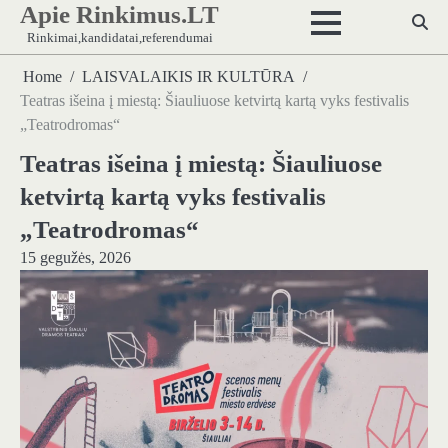
Apie Rinkimus.LT
Skip
to
Rinkimai,kandidatai,referendumai
content
Home
LAISVALAIKIS IR KULTŪRA
Teatras išeina į miestą: Šiauliuose ketvirtą kartą vyks festivalis
„Teatrodromas“
Teatras išeina į miestą: Šiauliuose
ketvirtą kartą vyks festivalis
„Teatrodromas“
15 gegužės, 2026