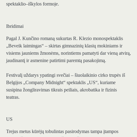
spektaklio–iškylos formoje.
Ibridimai
Pagal J. Kunčino romaną sukurtas R. Klezio monospektaklis
„Beveik laimingas“ – skirtas gimnazinių klasių mokiniams ir
visiems jauniems žmonėms, norintiems pamatyti dar vieną atvirą,
jaudinantį ir asmenine patirtimi paremtą pasakojimą.
Festivalį uždarys ypatingi svečiai – šiuolaikinio cirko trupės iš
Belgijos „Company Midnight“ spektaklis „US“, kuriame
susipina žongliravimas tikrais peiliais, akrobatika ir fizinis
teatras.
US
Trejus metus kūrėjų tobulintas pasirodymas tampa įtampos