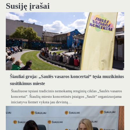
Susiję įrašai
Šiauliai groja: „Saulės vasaros koncertai“ tęsia muzikinius
susitikimus mieste
Šiauliuose tęsiasi tradicinis nemokamų renginių ciklas „Saulės vasaros
koncertai“. Šiaulių miesto koncertinės įstaigos „Saulė“ organizuojama
iniciatyva šiemet vyksta jau devintą…