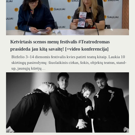
Ketvirtasis scenos menų festivalis #Teatrodromas
prasideda jau kitą savaitę! [+video konferencija]
Birželio 3–14 dienomis festivalis kvies patirti teatrą kitaip. Laukia 10
skirtingų pasirodymų: šiuolaikinis cirkas, šokis, objektų teatras, stand-
up, jaunųjų kūrėjų…