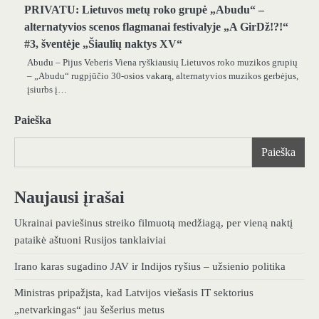
PRIVATU: Lietuvos metų roko grupė „Abudu“ –
alternatyvios scenos flagmanai festivalyje „A GirDž!?!“
#3, šventėje „Šiaulių naktys XV“
Abudu – Pijus Veberis Viena ryškiausių Lietuvos roko muzikos grupių
– „Abudu“ rugpjūčio 30-osios vakarą, alternatyvios muzikos gerbėjus,
įsiurbs į…
Paieška
Paieška
Naujausi įrašai
Ukrainai paviešinus streiko filmuotą medžiagą, per vieną naktį
pataikė aštuoni Rusijos tanklaiviai
Irano karas sugadino JAV ir Indijos ryšius – užsienio politika
Ministras pripažįsta, kad Latvijos viešasis IT sektorius
„netvarkingas“ jau šešerius metus