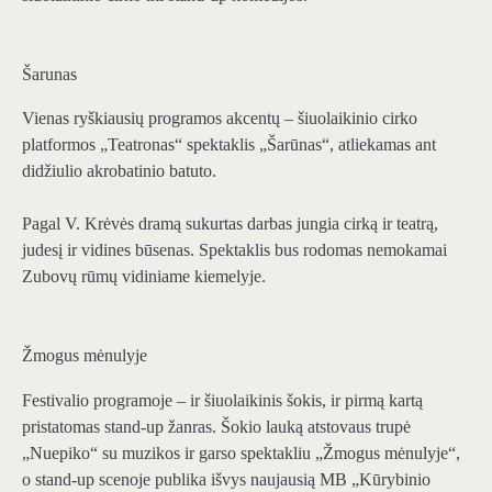
Šarunas
Vienas ryškiausių programos akcentų – šiuolaikinio cirko
platformos „Teatronas“ spektaklis „Šarūnas“, atliekamas ant
didžiulio akrobatinio batuto.
Pagal V. Krėvės dramą sukurtas darbas jungia cirką ir teatrą,
judesį ir vidines būsenas. Spektaklis bus rodomas nemokamai
Zubovų rūmų vidiniame kiemelyje.
Žmogus mėnulyje
Festivalio programoje – ir šiuolaikinis šokis, ir pirmą kartą
pristatomas stand-up žanras. Šokio lauką atstovaus trupė
„Nuepiko“ su muzikos ir garso spektakliu „Žmogus mėnulyje“,
o stand-up scenoje publika išvys naujausią MB „Kūrybinio