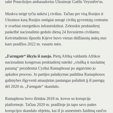
sakė Prancūzijos ambasadorius Ukrainoje Gaëlis Veyssière'as.
Maskva neigė tyčia taikėsi į civilius. Tačiau per visą Rusijos ir
Ukrainos karą Rusijos smūgiai smogė civilių gyventojų centrams
ir svarbiai energetikos infrastruktūrai. Zelenskis penktadienį
paskelbė nacionalinio gedulo dieną 24 žuvusiems civiliams;
Ketvirtadienio išpuolis Kijeve buvo vienas didžiausių atakų nuo
karo pradžios 2022 m. vasario mėn.
„Farmgate“ iškyla iš naujo.
Pietų Afriką valdantis Afrikos
nacionalinis kongresas penktadienį suteikė „visišką ir nuolatinę
paramą“ prezidentui Cyrilui Ramaphosai po atgaivinto jo
apkaltos proceso. Jo partijos palaikymas padidina Ramaphosos
galimybes išgyventi atnaujintas pastangas pašalinti jį iš pareigų
dėl 2020 m. „Farmgate“ skandalo.
Ramaphosa buvo išrinkta 2018 m. kovos su korupcija
platformoje. Tačiau 2020 m. pradžioje jis tapo savo paties
korupcijos skandalo objektu, kai iš jo asmeninės žaidimų rančos