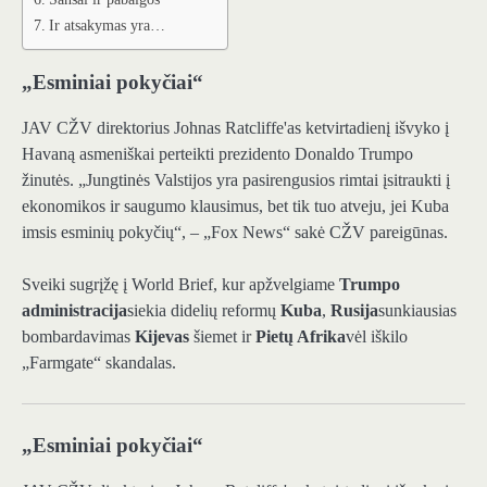
Ir atsakymas yra…
„Esminiai pokyčiai“
JAV CŽV direktorius Johnas Ratcliffe'as ketvirtadienį išvyko į
Havaną asmeniškai perteikti prezidento Donaldo Trumpo
žinutės. „Jungtinės Valstijos yra pasirengusios rimtai įsitraukti į
ekonomikos ir saugumo klausimus, bet tik tuo atveju, jei Kuba
imsis esminių pokyčių“, – „Fox News“ sakė CŽV pareigūnas.
Sveiki sugrįžę į World Brief, kur apžvelgiame
Trumpo
administracija
siekia didelių reformų
Kuba
,
Rusija
sunkiausias
bombardavimas
Kijevas
šiemet ir
Pietų Afrika
vėl iškilo
„Farmgate“ skandalas.
„Esminiai pokyčiai“