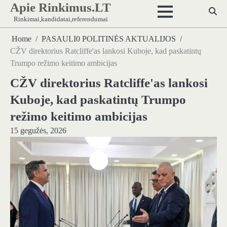
Apie Rinkimus.LT
Skip
to
Rinkimai,kandidatai,referendumai
content
Home
PASAULI0 POLITINĖS AKTUALIJOS
CŽV direktorius Ratcliffe'as lankosi Kuboje, kad paskatintų
Trumpo režimo keitimo ambicijas
CŽV direktorius Ratcliffe'as lankosi
Kuboje, kad paskatintų Trumpo
režimo keitimo ambicijas
15 gegužės, 2026