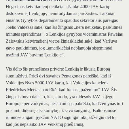
Hegsethas ketvirtadienį netikėtai atšaukė 4000 JAV karių
dislokavimą Lenkijoje, nenurodydamas priežasties. Laikinai
einantis Gynybos departamento spaudos sekretoriaus pareigas
Joelis Valdezas sakė, kad šis žingsnis „nėra netikėtas, paskutinės
minutės sprendimas“, o Lenkijos gynybos viceministras Pawelas
Zalewskis ketvirtadienį vietos žiniasklaidai sakė, kad Varšuva
gavo patikinimus, jog „amerikiečiai neplanuoja sistemingai
mažinti JAV buvimo Lenkijoje“.
Vis dėlto šis pranešimas privertė Lenkiją ir likusią Europą
sugniuždyti. Prieš dvi savaites Pentagonas pareiškė, kad iš
Vokietijos išves 5000 JAV karių, kai Vokietijos kancleris
Friedrichas Merzas pareiškė, kad Iranas „pažemino“ JAV. Šis
žingsnis buvo dalis to, kas, atrodo, yra didesnis JAV pajėgų
Europoje pertvarkymas, nes Trumpas pabrėžia, kad žemynas turi
prisiimti didesnę atsakomybę už savo saugumą, Baltuosiuose
rūmuose augant pykčiui NATO sąjungininkų atžvilgiu dėl to,
kad jos nepalaiko JAV veiksmų prieš Iraną.