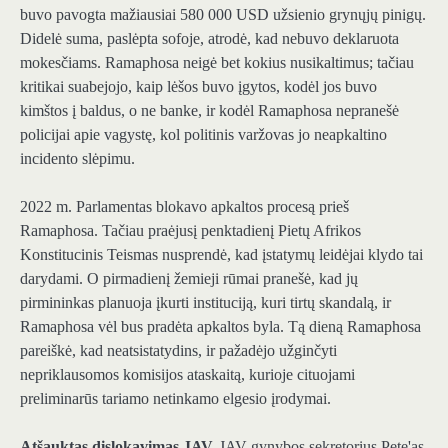
buvo pavogta mažiausiai 580 000 USD užsienio grynųjų pinigų.
Didelė suma, paslėpta sofoje, atrodė, kad nebuvo deklaruota
mokesčiams. Ramaphosa neigė bet kokius nusikaltimus; tačiau
kritikai suabejojo, kaip lėšos buvo įgytos, kodėl jos buvo
kimštos į baldus, o ne banke, ir kodėl Ramaphosa nepranešė
policijai apie vagystę, kol politinis varžovas jo neapkaltino
incidento slėpimu.
2022 m. Parlamentas blokavo apkaltos procesą prieš
Ramaphosa. Tačiau praėjusį penktadienį Pietų Afrikos
Konstitucinis Teismas nusprendė, kad įstatymų leidėjai klydo tai
darydami. O pirmadienį žemieji rūmai pranešė, kad jų
pirmininkas planuoja įkurti instituciją, kuri tirtų skandalą, ir
Ramaphosa vėl bus pradėta apkaltos byla. Tą dieną Ramaphosa
pareiškė, kad neatsistatydins, ir pažadėjo užginčyti
nepriklausomos komisijos ataskaitą, kurioje cituojami
preliminarūs tariamo netinkamo elgesio įrodymai.
Atšauktas dislokavimas JAV.
JAV gynybos sekretorius Pete'as