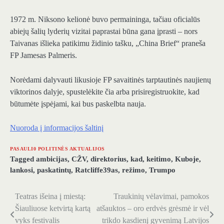
1972 m. Niksono kelionė buvo permaininga, tačiau oficialūs
abiejų šalių lyderių vizitai paprastai būna gana įprasti – nors
Taivanas išlieka patikimu židinio tašku, „China Brief“ praneša
FP Jamesas Palmeris.
Norėdami dalyvauti likusioje FP savaitinės tarptautinės naujienų
viktorinos dalyje, spustelėkite čia arba prisiregistruokite, kad
būtumėte įspėjami, kai bus paskelbta nauja.
Nuoroda į informacijos šaltinį
PASAULI0 POLITINĖS AKTUALIJOS
Tagged
ambicijas
,
CŽV
,
direktorius
,
kad
,
keitimo
,
Kuboje
,
lankosi
,
paskatintų
,
Ratcliffe39as
,
režimo
,
Trumpo
Teatras išeina į miestą:
Traukinių vėlavimai, pamokos
Navigacija
Šiauliuose ketvirtą kartą
atšauktos – oro erdvės grėsmė ir vėl
tarp
vyks festivalis
trikdo kasdienį gyvenimą Latvijos