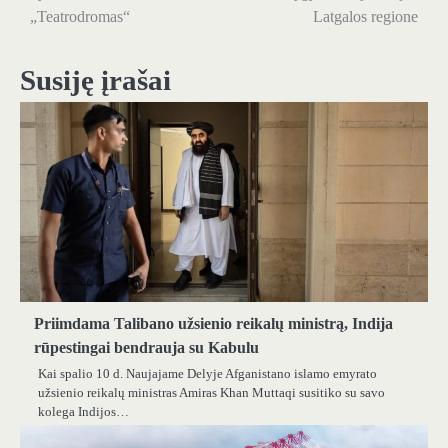
„Teatrodromas“
Latgalos regione
įrašų
Susiję įrašai
Priimdama Talibano užsienio reikalų ministrą, Indija
rūpestingai bendrauja su Kabulu
Kai spalio 10 d. Naujajame Delyje Afganistano islamo emyrato
užsienio reikalų ministras Amiras Khan Muttaqi susitiko su savo
kolega Indijos…