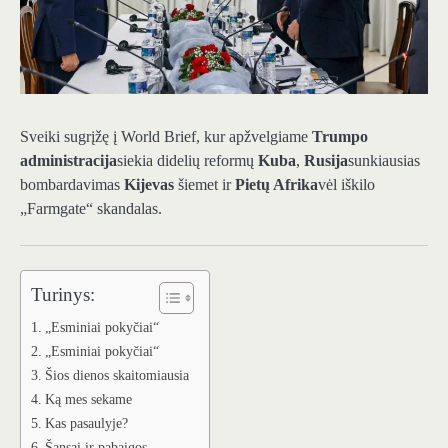
Sveiki sugrįžę į World Brief, kur apžvelgiame
Trumpo
administracija
siekia didelių reformų
Kuba
,
Rusija
sunkiausias
bombardavimas
Kijevas
šiemet ir
Pietų Afrika
vėl iškilo
„Farmgate“ skandalas.
Turinys:
„Esminiai pokyčiai“
„Esminiai pokyčiai“
Šios dienos skaitomiausia
Ką mes sekame
Kas pasaulyje?
Šansai ir pabaigos