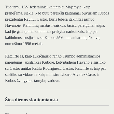
Tuo tarpu JAV federaliniai kaltintojai Majamyje, kaip
pranešama, siekia, kad būtų pareikšti kaltinimai buvusiam Kubos
prezidentui Rauliui Castro, kuris tebėra įtakingas asmuo
Havanoje. Kaltinimų mastas neaiškus, tačiau pareigūnai teigia,
kad jie gali apimti kaltinimus prekyba narkotikais, taip pat
kaltinimus, susijusius su Kubos JAV humanitarinių lėktuvų
numušimu 1996 metais.
Ratcliffe'as, kaip aukščiausio rango Trumpo administracijos
pareigūnas, apsilankęs Kuboje, ketvirtadienį Havanoje susitiko
su Castro anūku Raúlu Rodríguezu Castro. Ratcliffe'as taip pat
susitiko su vidaus reikalų ministru Lázaro Álvarez Casas ir
Kubos žvalgybos tarnybų vadovu.
Šios dienos skaitomiausia