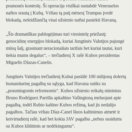
pramonės kontrolę. Ši operacija visiškai sustabdė Venesuelos
naftos srautą į Kubą. Vėliau tą patį mėnesį Trumpas įvedė
blokadą, neleidžiančią visai užsienio naftai pasiekti Havaną.
„Šis dramatiškas pablogėjimas turi vienintelę priežastį:
genocidinę energijos blokadą, kuriai Jungtinės Valstijos pajungė
mūsų šalį, grasinant neracionaliais tarifais bet kuriai tautai, kuri
tiekia mums degalus“, – trečiadienį X rašė Kubos prezidentas
Miguelis Díazas-Canelis.
Jungtinės Valstijos trečiadienį Kubai pasiūlė 100 milijonų dolerių
humanitarinę pagalbą su sąlyga, kad Havana sutiks su
„prasmingomis reformomis“. Kubos užsienio reikalų ministras
Bruno Rodríguez Parrilla apkaltino Vašingtoną meluojant apie
pagalbą, todėl Rubio kaltino Kubos režimą, kad jis nedalijo
pagalbos. Tačiau vėliau Díaz-Canel šiuos kaltinimus atmetė ir
ketvirtadienį rašė, kad bet kokia JAV pagalba „nebus susidurta
su Kubos kliūtimis ar nedėkingumu“.