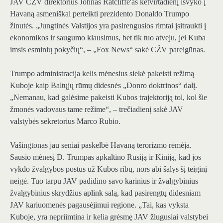
JAV CŽV direktorius Johnas Ratcliffe'as ketvirtadienį išvyko į
Havaną asmeniškai perteikti prezidento Donaldo Trumpo
žinutės. „Jungtinės Valstijos yra pasirengusios rimtai įsitraukti į
ekonomikos ir saugumo klausimus, bet tik tuo atveju, jei Kuba
imsis esminių pokyčių“, – „Fox News“ sakė CŽV pareigūnas.
Trumpo administracija kelis mėnesius siekė pakeisti režimą
Kuboje kaip Baltųjų rūmų didesnės „Donro doktrinos“ dalį.
„Nemanau, kad galėsime pakeisti Kubos trajektoriją tol, kol šie
žmonės vadovaus tame režime“, – trečiadienį sakė JAV
valstybės sekretorius Marco Rubio.
Vašingtonas jau seniai paskelbė Havaną terorizmo rėmėja.
Sausio mėnesį D. Trumpas apkaltino Rusiją ir Kiniją, kad jos
vykdo žvalgybos postus už Kubos ribų, nors abi šalys šį teiginį
neigė. Tuo tarpu JAV padidino savo karinius ir žvalgybinius
žvalgybinius skrydžius aplink salą, kad pasirengtų didesniam
JAV kariuomenės pagausėjimui regione. „Tai, kas vyksta
Kuboje, yra nepriimtina ir kelia grėsmę JAV žlugusiai valstybei