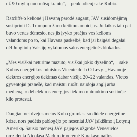
už 90 mylių nuo mūsų krantų“, – penktadienį sakė Rubio.
Ratcliffe'o kelionė į Havaną parodė augantį JAV susidomėjimą
sustiprinti D. Trumpo režimo keitimo ambicijas. Jo laikas taip pat
buvo vertas dėmesio, nes jis įvyko praėjus vos kelioms
valandoms po to, kai Havana paskelbė, kad jai baigėsi degalai
dėl Jungtinių Valstijų vykdomos salos energetinės blokados.
„Mes visiškai neturime mazuto, visiškai jokio dyzelino“, – sakė
Kubos energetikos ministras Vicente de la O Levy. „Havanoje
elektros energijos tiekimas dabar viršija 20–22 valandas. Vietos
gyventojai pranešė, kad maistui ruošti naudoja anglį arba
medieną, o dėl elektros energijos tiekimo nutraukimo sostinėje
kilo protestai.
Daugiau nei dvejus metus Kuba grumiasi su didele energetine
krize, nors padėtis pablogėjo po neseniai JAV įsikišimo į Lotynų
Ameriką. Sausio mėnesį JAV pajėgos užgrobė Venesuelos
prezidentą Nicolásą Maduro ir perėmė Karakaso naftos