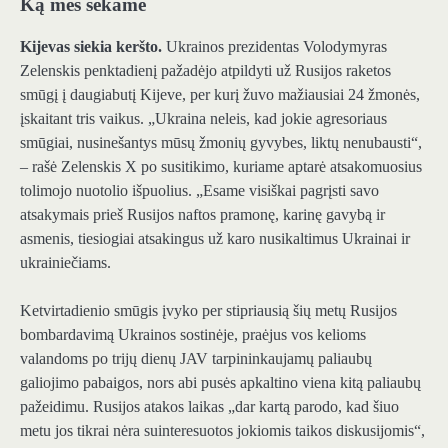
Ką mes sekame
Kijevas siekia keršto.
Ukrainos prezidentas Volodymyras
Zelenskis penktadienį pažadėjo atpildyti už Rusijos raketos
smūgį į daugiabutį Kijeve, per kurį žuvo mažiausiai 24 žmonės,
įskaitant tris vaikus. „Ukraina neleis, kad jokie agresoriaus
smūgiai, nusinešantys mūsų žmonių gyvybes, liktų nenubausti“,
– rašė Zelenskis X po susitikimo, kuriame aptarė atsakomuosius
tolimojo nuotolio išpuolius. „Esame visiškai pagrįsti savo
atsakymais prieš Rusijos naftos pramonę, karinę gavybą ir
asmenis, tiesiogiai atsakingus už karo nusikaltimus Ukrainai ir
ukrainiečiams.
Ketvirtadienio smūgis įvyko per stipriausią šių metų Rusijos
bombardavimą Ukrainos sostinėje, praėjus vos kelioms
valandoms po trijų dienų JAV tarpininkaujamų paliaubų
galiojimo pabaigos, nors abi pusės apkaltino viena kitą paliaubų
pažeidimu. Rusijos atakos laikas „dar kartą parodo, kad šiuo
metu jos tikrai nėra suinteresuotos jokiomis taikos diskusijomis“,