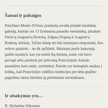
Šansai ir pabaigos
Paryžiaus Musée d'Orsay praėjusią savaitę pristatė nuolatinę
galeriją, kurioje yra 13 žymiausių pasaulio menininkų, įskaitant
Pierre'ą-Auguste'ą Renoirą, Edgarą Degasą ir Auguste'ą
Rodeną, kūrinių. Tačiau kitaip nei kiti muziejaus eksponatai, šios
erdvės paskirtis – ne tik apžiūrėti. Muziejus prašo lankytojų
padėti nustatyti, kas yra teisėti šių kūrinių, kurie visi buvo
pavogti arba parduoti per prievartą Prancūzijoje Antrojo
pasaulinio karo metu, savininkai. Paroda yra tiesioginis atsakas į
kritiką, kad Prancūzijos valdžios institucijos per lėtai grąžino
pagrobtus meno kūrinius jų pirminiams savininkams.
Ir atsakymas yra…
B. Richardas Niksonas