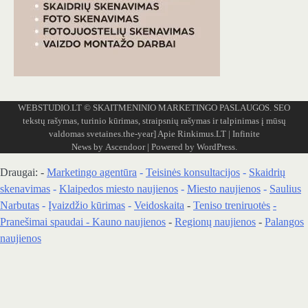
WEBSTUDIO.LT
© SKAITMENINIO MARKETINGO PASLAUGOS. SEO
tekstų rašymas, turinio kūrimas, straipsnių rašymas ir talpinimas į mūsų
valdomas svetaines.the-year]
Apie Rinkimus.LT
| Infinite
News by
Ascendoor
| Powered by
WordPress
.
Draugai: -
Marketingo agentūra
-
Teisinės konsultacijos
-
Skaidrių
skenavimas
-
Klaipedos miesto naujienos
-
Miesto naujienos
-
Saulius
Narbutas
-
Įvaizdžio kūrimas
-
Veidoskaita
-
Teniso treniruotės
-
Pranešimai spaudai -
Kauno naujienos
-
Regionų naujienos
-
Palangos
naujienos