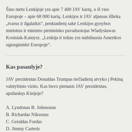
Šiuo metu Lenkijoje yra apie 7 400 JAV karių, o iš viso
Europoje – apie 68 000 karių. Lenkijos ir JAV aljansas išlieka
„tvarus ir ilgalaikis“, penktadienį sakė Lenkijos gynybos
ministras ir ministro pirmininko pavaduotojas Wladyslawas
Kosiniak-Kamysz. „Lenkija ir toliau yra stabiliausia Amerikos
sąjungininkė Europoje“.
Kas pasaulyje?
JAV prezidentas Donaldas Trumpas trečiadienį atvyko į Pekiną
valstybinio vizito. Kas buvo pirmasis JAV prezidentas,
apsilankęs Kinijoje?
A. Lyndonas B. Johnsonas
B. Richardas Niksonas
C. Geraldas Fordas
D. Jimmy Carteris