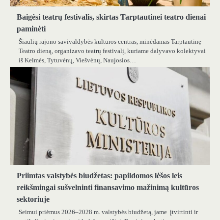
Baigėsi teatrų festivalis, skirtas Tarptautinei teatro dienai
paminėti
Šiaulių rajono savivaldybės kultūros centras, minėdamas Tarptautinę
Teatro dieną, organizavo teatrų festivalį, kuriame dalyvavo kolektyvai
iš Kelmės, Tytuvėnų, Viešvėnų, Naujosios…
Priimtas valstybės biudžetas: papildomos lėšos leis
reikšmingai sušvelninti finansavimo mažinimą kultūros
sektoriuje
Seimui priėmus 2026–2028 m. valstybės biudžetą, jame įtvirtinti ir