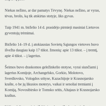
Niekas nežino, ar dar pamatys Tėvynę. Niekas nežino, ar vyras,
tėvas, brolis, ką tik atskirtas stotyje, liks gyvas.
Taip 1941 m. birželio 14 d. prasidėjo pirmieji masiniai Lietuvos
gyventojų trėmimai.
Birželio 14–19 d. į atokiausias Sovietų Sąjungos vietoves buvo
išvežta daugiau kaip 17 tūkst. žmonių: apie 13 tūkst. – į tremtį,
apie 4 tūkst. – į lagerius.
Šeimos buvo draskomos geležinkelio stotyse, vyrai siunčiami į
lagerius Komijoje, Archangelsko, Gorkio, Molotovo,
Sverdlovsko, Vologdos srityse, Kazachijoje ir Krasnojarsko
krašte, o be jų likusios moterys, vaikai ir senoliai tremiami į
Komiją, Novosibirsko ir Tomsko sritis, Altajaus ir Krasnojarsko
kraštus.