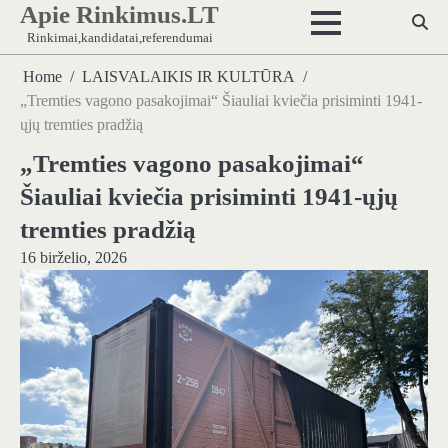
Apie Rinkimus.LT
Skip
to
Rinkimai,kandidatai,referendumai
content
Home
LAISVALAIKIS IR KULTŪRA
„Tremties vagono pasakojimai“ Šiauliai kviečia prisiminti 1941-
ųjų tremties pradžią
„Tremties vagono pasakojimai“
Šiauliai kviečia prisiminti 1941-ųjų
tremties pradžią
16 birželio, 2026