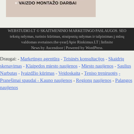
WEBSTUDIO.LT
© SKAITMENINIO MARKETINGO PASLAUGOS. SEO
tekstų rašymas, turinio kūrimas, straipsnių rašymas ir talpinimas į mūsų
valdomas svetaines.the-year]
Apie Rinkimus.LT
| Infinite
News by
Ascendoor
| Powered by
WordPress
.
Draugai: -
Marketingo agentūra
-
Teisinės konsultacijos
-
Skaidrių
skenavimas
-
Klaipedos miesto naujienos
-
Miesto naujienos
-
Saulius
Narbutas
-
Įvaizdžio kūrimas
-
Veidoskaita
-
Teniso treniruotės
-
Pranešimai spaudai -
Kauno naujienos
-
Regionų naujienos
-
Palangos
naujienos