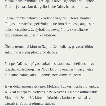
Vėliau dalis tremtinių iš Altajaus buvo išgabenti prie Laptevų
jūros – į vietas, kur daugelio laukė šaltis, badas ir mirtis.
Tačiau tremtis nebuvo tik kelionė vagone. Ji tęsėsi kasdien.
Taigos kirtavietėse, geležinkelių tiesimo darbuose, anglies ir
aukso kasyklose, žvejyboje Laptevų jūroje, skurdžiuose
tarybiniuose ūkiuose ir kolūkiuose.
Žiemą tremtiniai kirto mišką, ruošė medieną, pavasarį dirbo
sakinimo ir sielių plukdymo darbus.
Net per šalčius ir pūgas darbai nesustodavo. Judėjimas buvo
griežtai kontroliuojamas NKVD, o gyvenimas – pažymėtas
nuolatine baime, alkiu, ligomis, netektimis ir ilgesiu.
Ir vis dėlto žmonės gyveno. Meldėsi. Tuokėsi. Krikštijo vaikus.
Kukliai minėjo šv. Velykas ir šv. Kalėdas. Laidojo artimuosius.
Siuvo, drožė, piešė, kūrė rankdarbius, kuriuose atsirasdavo
trispalvė, Vytis, Gedimino stulpai.