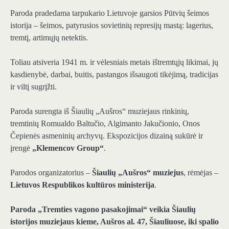
Paroda pradedama tarpukario Lietuvoje garsios Pūtvių šeimos
istorija – šeimos, patyrusios sovietinių represijų mastą: lagerius,
tremtį, artimųjų netektis.
Toliau atsiveria 1941 m. ir vėlesniais metais ištremtųjų likimai, jų
kasdienybė, darbai, buitis, pastangos išsaugoti tikėjimą, tradicijas
ir viltį sugrįžti.
Paroda surengta iš Šiaulių „Aušros“ muziejaus rinkinių,
tremtinių Romualdo Baltučio, Algimanto Jakučionio, Onos
Čepienės asmeninių archyvų. Ekspozicijos dizainą sukūrė ir
įrengė
„Klemencov Group“
.
Parodos organizatorius –
Šiaulių „Aušros“ muziejus
, rėmėjas –
Lietuvos Respublikos kultūros ministerija
.
Paroda „Tremties vagono pasakojimai“ veikia Šiaulių
istorijos muziejaus kieme, Aušros al. 47, Šiauliuose, iki spalio