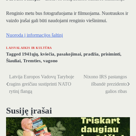
Renginio metu bus fotografuojama ir filmuojama. Nuotraukos ir
vaizdo įrašai gali būti naudojami renginio viešinimui.
Nuoroda į informacijos šaltinį
LAISVALAIKIS IR KULTŪRA
Tagged
1941ųjų
,
kviečia
,
pasakojimai
,
pradžia
,
prisiminti
,
Šiauliai
,
Tremties
,
vagono
Latvija Europos Vadovų Taryboje
Nixono IRS pastangos
Navigacija
ragins greičiau sustiprinti NATO
išbandė prezidento
tarp
rytinį flangą
galios ribas
įrašų
Susiję įrašai