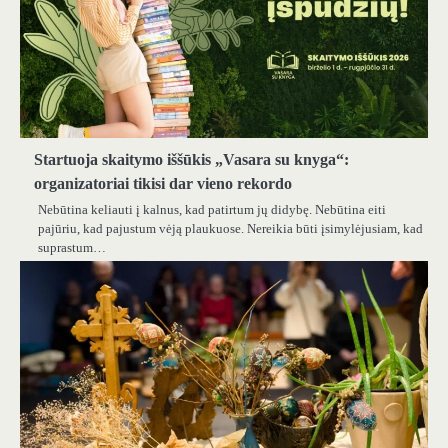
Startuoja skaitymo iššūkis „Vasara su knyga“:
organizatoriai tikisi dar vieno rekordo
Nebūtina keliauti į kalnus, kad patirtum jų didybę. Nebūtina eiti
pajūriu, kad pajustum vėją plaukuose. Nereikia būti įsimylėjusiam, kad
suprastum…