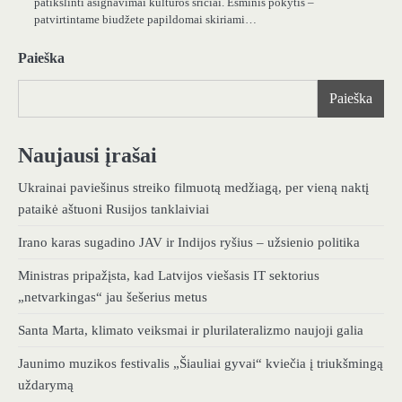
patikslinti asignavimai kultūros sričiai. Esminis pokytis –
patvirtintame biudžete papildomai skiriami…
Paieška
Paieška
Naujausi įrašai
Ukrainai paviešinus streiko filmuotą medžiagą, per vieną naktį
pataikė aštuoni Rusijos tanklaiviai
Irano karas sugadino JAV ir Indijos ryšius – užsienio politika
Ministras pripažįsta, kad Latvijos viešasis IT sektorius
„netvarkingas“ jau šešerius metus
Santa Marta, klimato veiksmai ir plurilateralizmo naujoji galia
Jaunimo muzikos festivalis „Šiauliai gyvai“ kviečia į triukšmingą
uždarymą