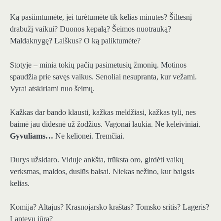
Ką pasiimtumėte, jei turėtumėte tik kelias minutes? Šiltesnį
drabužį vaikui? Duonos kepalą? Šeimos nuotrauką?
Maldaknygę? Laiškus? O ką paliktumėte?
Stotyje – minia tokių pačių pasimetusių žmonių. Motinos
spaudžia prie savęs vaikus. Senoliai nesupranta, kur vežami.
Vyrai atskiriami nuo šeimų.
Kažkas dar bando klausti, kažkas meldžiasi, kažkas tyli, nes
baimė jau didesnė už žodžius. Vagonai laukia. Ne keleiviniai.
Gyvuliams…
Ne kelionei. Tremčiai.
Durys užsidaro. Viduje ankšta, trūksta oro, girdėti vaikų
verksmas, maldos, duslūs balsai. Niekas nežino, kur baigsis
kelias.
Komija? Altajus? Krasnojarsko kraštas? Tomsko sritis? Lageris?
Laptevų jūra?