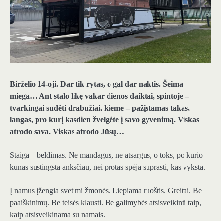
Birželio 14-oji. Dar tik rytas, o gal dar naktis. Šeima
miega… Ant stalo likę vakar dienos daiktai, spintoje –
tvarkingai sudėti drabužiai, kieme – pažįstamas takas,
langas, pro kurį kasdien žvelgėte į savo gyvenimą. Viskas
atrodo sava. Viskas atrodo Jūsų…
Staiga – beldimas. Ne mandagus, ne atsargus, o toks, po kurio
kūnas sustingsta anksčiau, nei protas spėja suprasti, kas vyksta.
Į namus įžengia svetimi žmonės. Liepiama ruoštis. Greitai. Be
paaiškinimų. Be teisės klausti. Be galimybės atsisveikinti taip,
kaip atsisveikinama su namais.