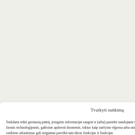
Tvarkyti sutikimą
Siekdami teikti geriausią patirtį, įrenginio informacijai saugoti ir (arba) pasiekti naudojame
šiomis technologijomis, galėsime apdoroti duomenis, tokius kaip naršymo elgsena arba uni
sutikimo atšaukimas gali neigiamai paveikti tam tikras funkcijas ir funkcijas.