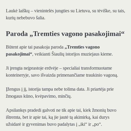
Laukė laiškų – vienintelės jungties su Lietuva, su tėviške, su tais,
kurių nebebuvo šalia.
Paroda „Tremties vagono pasakojimai“
Būtent apie tai pasakoja paroda
„Tremties vagono
pasakojimai“
, veikianti Šiaulių istorijos muziejaus kieme.
Ji įrengta neįprastoje erdvėje – specialiai transformuotame
konteineryje, savo išvaizda primenančiame traukinio vagoną.
Įžengus į jį, istorija tampa nebe tolima data. Ji priartėja prie
žmogaus kūno, kvėpavimo, minčių.
Apsilankęs pradedi galvoti ne tik apie tai, kiek žmonių buvo
ištremta, bet ir apie tai, ką jie jautė tą akimirką, kai durys
užsidarė ir gyvenimas buvo padalytas į „iki“ ir „po“.