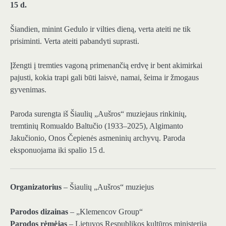
15 d.
Šiandien, minint Gedulo ir vilties dieną, verta ateiti ne tik
prisiminti. Verta ateiti pabandyti suprasti.
Įžengti į tremties vagoną primenančią erdvę ir bent akimirkai
pajusti, kokia trapi gali būti laisvė, namai, šeima ir žmogaus
gyvenimas.
Paroda surengta iš Šiaulių „Aušros“ muziejaus rinkinių,
tremtinių Romualdo Baltučio (1933–2025), Algimanto
Jakučionio, Onos Čepienės asmeninių archyvų. Paroda
eksponuojama iki spalio 15 d.
Organizatorius
– Šiaulių „Aušros“ muziejus
Parodos dizainas
– „Klemencov Group“
Parodos rėmėjas
– Lietuvos Respublikos kultūros ministerija