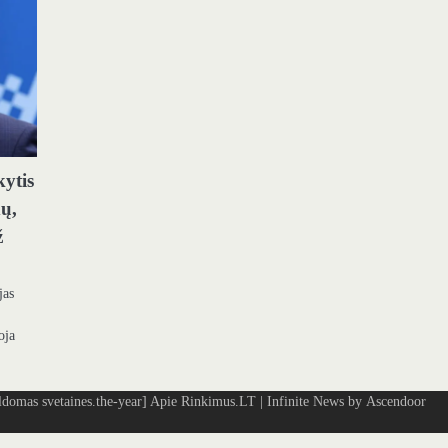
ytis
dų,
ž
jas
oja
omas svetaines.the-year]
Apie Rinkimus.LT
| Infinite News by
Ascendoor