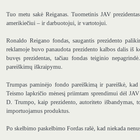
Tuo metu sakė Reiganas. Tuometinis JAV prezidentas 
amerikiečiui – ir darbuotojui, ir vartotojui.
Ronaldo Reigano fondas, saugantis prezidento paliki
reklamoje buvo panaudota prezidento kalbos dalis iš k
buvęs prezidentas, tačiau fondas teiginio nepagrind
pareiškimų iškraipymu.
Trumpas paminėjo fondo pareiškimą ir pareiškė, kad
Teismo lapkričio mėnesį priimtam sprendimui dėl JAV 
D. Trumpo, kaip prezidento, autoriteto išbandymas, tod
importuojamus produktus.
Po skelbimo paskelbimo Fordas rašė, kad niekada nenusto