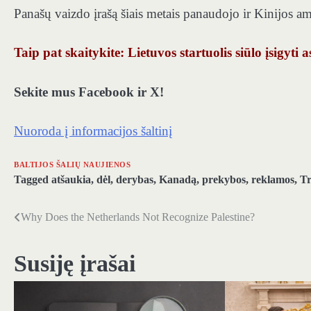
Panašų vaizdo įrašą šiais metais panaudojo ir Kinijos 
Taip pat skaitykite: Lietuvos startuolis siūlo įsigy
Sekite mus Facebook ir X!
Nuoroda į informacijos šaltinį
BALTIJOS ŠALIŲ NAUJIENOS
Tagged
atšaukia
,
dėl
,
derybas
,
Kanadą
,
prekybos
,
reklamos
,
T
Why Does the Netherlands Not Recognize Palestine?
Navigacija
tarp
Susiję įrašai
įrašų