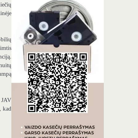
iečių
inėje
bilių
imtis
ciją.
muitų
rumpą
i JAV
, kad