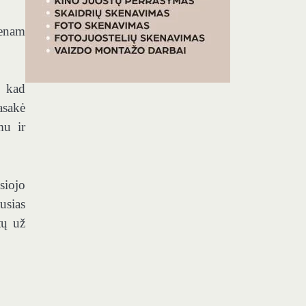
ienam
, kad
asakė
mu ir
siojo
usias
tų už