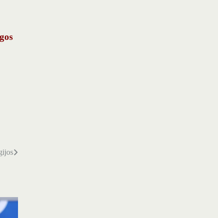
ugos
gijos