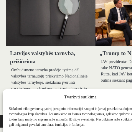
Latvijos valstybės tarnyba,
„Trump to N
prižiūrima
JAV prezidentas D
sakė NATO general
Ombudsmeno tarnyba pradėjo tyrimą dėl
Rutte, kad JAV kon
valstybės tarnautojų priskyrimo Nacionalinėje
būtina siekiant pa
valstybės tarnyboje, siekdama įvertinti
paskirstymo mechanizmo veiksmingumą ir jo
laikymąsi gero…
Tvarkyti sutikimą
Siekdami teikti geriausią patirtį, įrenginio informacijai saugoti ir (arba) pasiekti naudoja
technologijas kaip slapukus. Jei sutiksime su šiomis technologijomis, galėsime apdoroti
WEBSTUDIO.LT
© SKAITMENINIO MARKETINGO PASLAUGOS. SEO tekstų r
tokius kaip naršymo elgsena arba unikalūs ID šioje svetainėje. Nesutikimas arba sutiki
gali neigiamai paveikti tam tikras funkcijas ir funkcijas.