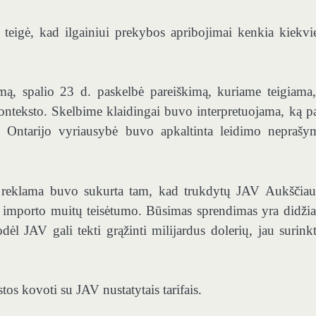
teigė, kad ilgainiui prekybos apribojimai kenkia kiekv
mą, spalio 23 d. paskelbė pareiškimą, kuriame teigiama
onteksto. Skelbime klaidingai buvo interpretuojama, ką p
ė. Ontarijo vyriausybė buvo apkaltinta leidimo neprašy
 reklama buvo sukurta tam, kad trukdytų JAV Aukščiau
importo muitų teisėtumo. Būsimas sprendimas yra didžia
ėl JAV gali tekti grąžinti milijardus dolerių, jau surink
s kovoti su JAV nustatytais tarifais.