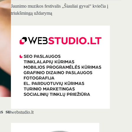
Jaunimo muzikos festivalis „Šiauliai gyvai“ kviečia į
triukšmingą uždarymą
s su
webstudio.lt