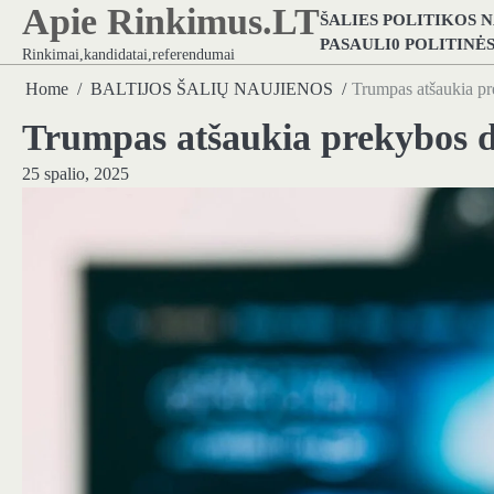
Apie Rinkimus.LT
Skip
ŠALIES POLITIKOS 
to
PASAULI0 POLITINĖ
Rinkimai,kandidatai,referendumai
content
Home
BALTIJOS ŠALIŲ NAUJIENOS
Trumpas atšaukia pr
Trumpas atšaukia prekybos d
25 spalio, 2025