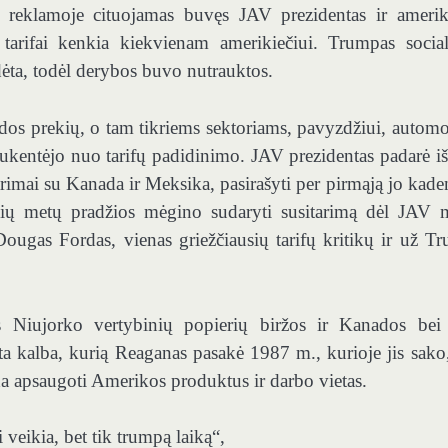
reklamoje cituojamas buvęs JAV prezidentas ir amerik
arifai kenkia kiekvienam amerikiečiui. Trumpas social
rdėta, todėl derybos buvo nutrauktos.
dos prekių, o tam tikriems sektoriams, pavyzdžiui, automo
 nukentėjo nuo tarifų padidinimo. JAV prezidentas padarė iš
imai su Kanada ir Meksika, pasirašyti per pirmąją jo kaden
ių metų pradžios mėgino sudaryti susitarimą dėl JAV 
ougas Fordas, vienas griežčiausių tarifų kritikų ir už T
 Niujorko vertybinių popierių biržos ir Kanados be
a kalba, kurią Reaganas pasakė 1987 m., kurioje jis sako
 apsaugoti Amerikos produktus ir darbo vietas.
 veikia, bet tik trumpą laiką“,