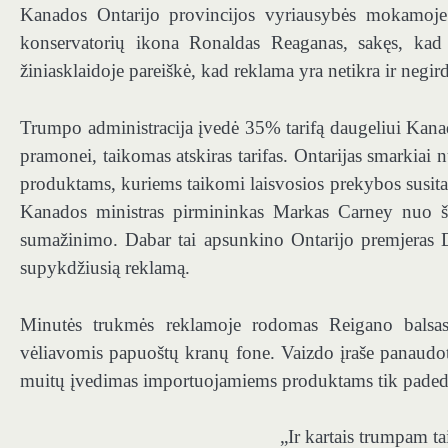
Kanados Ontarijo provincijos vyriausybės mokamoje 
konservatorių ikona Ronaldas Reaganas, sakęs, kad t
žiniasklaidoje pareiškė, kad reklama yra netikra ir negi
Trumpo administracija įvedė 35% tarifą daugeliui Kana
pramonei, taikomas atskiras tarifas. Ontarijas smarkiai
produktams, kuriems taikomi laisvosios prekybos susitar
Kanados ministras pirmininkas Markas Carney nuo š
sumažinimo. Dabar tai apsunkino Ontarijo premjeras D
supykdžiusią reklamą.
Minutės trukmės reklamoje rodomas Reigano balsas
vėliavomis papuoštų kranų fone. Vaizdo įraše panaudot
muitų įvedimas importuojamiems produktams tik padeda
„Ir kartais trumpam tai