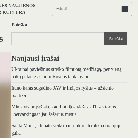
NĖS NAUJIENOS
Ieškoti:
IR KULTŪRA
Paieška
s
Paieška
Naujausi įrašai
Ukrainai paviešinus streiko filmuotą medžiagą, per vieną
naktį pataikė aštuoni Rusijos tanklaiviai
Irano karas sugadino JAV ir Indijos ryšius – užsienio
politika
Ministras pripažįsta, kad Latvijos viešasis IT sektorius
„netvarkingas“ jau šešerius metus
Santa Marta, klimato veiksmai ir plurilateralizmo naujoji
galia