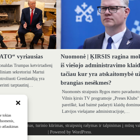
ATO“ vyriausias
Nuomonė | ĶIRSIS ragina mok
iš viešojo administravimo klai
onaldas Trumpas ketvirtadienį
iniam sekretoriui Martui
tačiau kur yra atskaitomybė u
troliuoti Grenlandiją yra
brangias nesėkmes?
gerinti tarptautinį…
Nuomonės straipsnis Rygos mero pavaduoto
Vilnis ķirsis TV programoje „Preses Klubs“
pareiškė, kad baimė padaryti klaidų dominu
Latvijos viešajame administracijoje,…
me tokias
 duomenis,
ašymas, turinio kūrimas, straipsnių rašymas ir talpinimas į mūsų vald
mo atšaukimas
| Powered by
WordPress
.