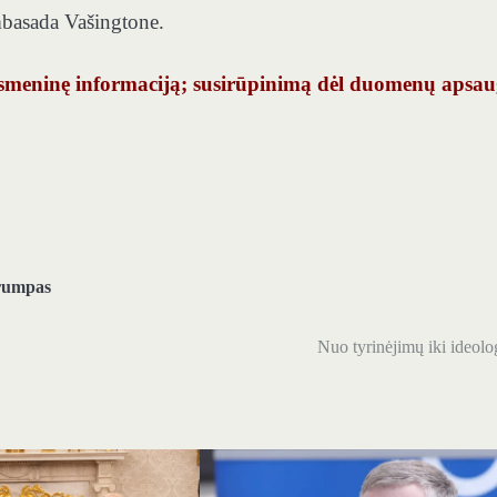
ambasada Vašingtone.
ti asmeninę informaciją; susirūpinimą dėl duomenų apsa
rumpas
Nuo tyrinėjimų iki ideolo