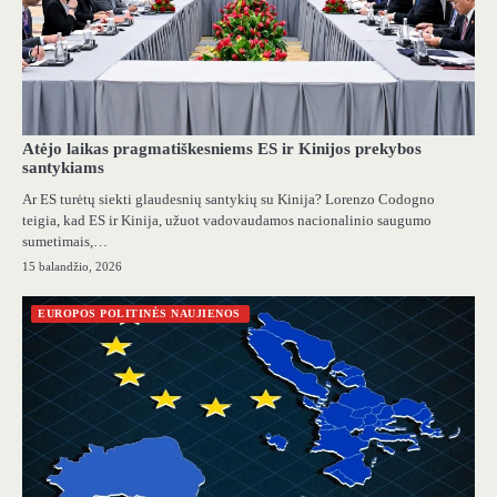
Atėjo laikas pragmatiškesniems ES ir Kinijos prekybos
santykiams
Ar ES turėtų siekti glaudesnių santykių su Kinija? Lorenzo Codogno
teigia, kad ES ir Kinija, užuot vadovaudamos nacionalinio saugumo
sumetimais,…
15 balandžio, 2026
EUROPOS POLITINĖS NAUJIENOS