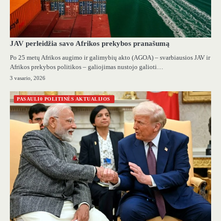
JAV perleidžia savo Afrikos prekybos pranašumą
Po 25 metų Afrikos augimo ir galimybių akto (AGOA) – svarbiausios JAV ir
Afrikos prekybos politikos – galiojimas nustojo galioti…
3 vasario, 2026
PASAULI0 POLITINĖS AKTUALIJOS