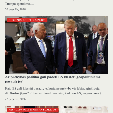
Trumpo spaudimo,…
30 gegužės, 2026
EUROPOS POLITIKA PLIUS
Ar prekybos politika gali padėti ES klestėti geopolitiniame
pasaulyje?
Kaip ES gali klestėti pasaulyje, kuriame prekybą vis labiau ginkluoja
didžiosios jėgos? Robertas Basedovas rašo, kad nors ES, reaguodama į…
22 gegužės, 2026
PASAULI0 POLITINĖS AKTUALIJOS