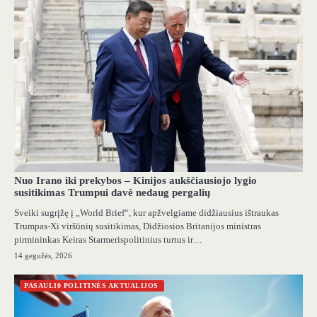
Nuo Irano iki prekybos – Kinijos aukščiausiojo lygio
susitikimas Trumpui davė nedaug pergalių
Sveiki sugrįžę į „World Brief“, kur apžvelgiame didžiausius ištraukas
Trumpas-Xi viršūnių susitikimas, Didžiosios Britanijos ministras
pirmininkas Keiras Starmerispolitinius turtus ir…
14 gegužės, 2026
PASAULI0 POLITINĖS AKTUALIJOS