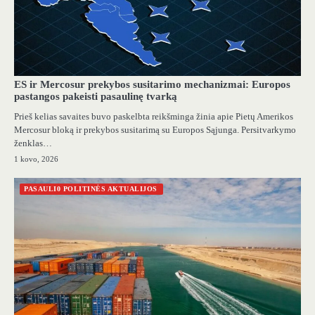
ES ir Mercosur prekybos susitarimo mechanizmai: Europos
pastangos pakeisti pasaulinę tvarką
Prieš kelias savaites buvo paskelbta reikšminga žinia apie Pietų Amerikos
Mercosur bloką ir prekybos susitarimą su Europos Sąjunga. Persitvarkymo
ženklas…
1 kovo, 2026
PASAULI0 POLITINĖS AKTUALIJOS