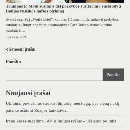
Trumpas ir Modi susitarė dėl prekybos susitarimo sustabdyti
Indijos rusiškos naftos pirkimą
Sveiki sugrįžę į „World Brief“, kur mes žiūrime Indija sudaryti prekybos
sandorį su Jungtinės Valstijosatnaujinus GazaRafaho sienos kirtimo
punktas ir…
3 vasario, 2026
Senesni įrašai
Navigacija
tarp
Paieška
įrašų
Paieška
Naujausi įrašai
Ukrainai paviešinus streiko filmuotą medžiagą, per vieną naktį
pataikė aštuoni Rusijos tanklaiviai
Irano karas sugadino JAV ir Indijos ryšius – užsienio politika