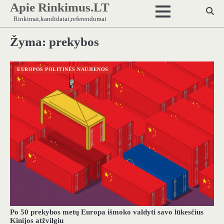
Apie Rinkimus.LT
Skip
to
Rinkimai,kandidatai,referendumai
content
Žyma:
prekybos
EUROPOS POLITINĖS NAUJIENOS
Po 50 prekybos metų Europa išmoko valdyti savo lūkesčius
Kinijos atžvilgiu