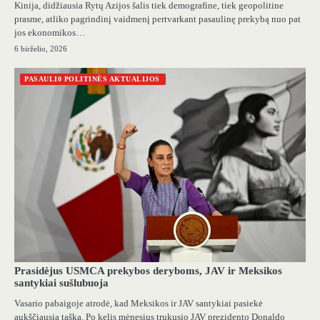
Kinija, didžiausia Rytų Azijos šalis tiek demografine, tiek geopolitine
prasme, atliko pagrindinį vaidmenį pertvarkant pasaulinę prekybą nuo pat
jos ekonomikos…
6 birželio, 2026
PASAULI0 POLITINĖS AKTUALIJOS
Prasidėjus USMCA prekybos deryboms, JAV ir Meksikos
santykiai sušlubuoja
Vasario pabaigoje atrodė, kad Meksikos ir JAV santykiai pasiekė
aukščiausią tašką. Po kelis mėnesius trukusio JAV prezidento Donaldo