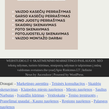
WEBSTUDIO.LT
© SKAITMENINIO MARKETINGO PASLAUGOS. SEO
tekstų rašymas, turinio kūrimas, straipsnių rašymas ir talpinimas į mūsų
valdomas svetaines.the-year]
Apie Rinkimus.LT
| Infinite
News by
Ascendoor
| Powered by
WordPress
.
Draugai: -
Marketingo agentūra
-
Teisinės konsultacijos
-
Skaidrių
skenavimas
-
Klaipedos miesto naujienos
-
Miesto naujienos
-
Saulius
Narbutas
-
Įvaizdžio kūrimas
-
Veidoskaita
-
Teniso treniruotės
-
Pranešimai spaudai -
Kauno naujienos
-
Regionų naujienos
-
Palangos
naujienos