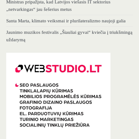
Ministras pripažįsta, kad Latvijos viešasis IT sektorius
„netvarkingas“ jau šešerius metus
Santa Marta, klimato veiksmai ir plurilateralizmo naujoji galia
Jaunimo muzikos festivalis „Šiauliai gyvai“ kviečia į triukšmingą
uždarymą