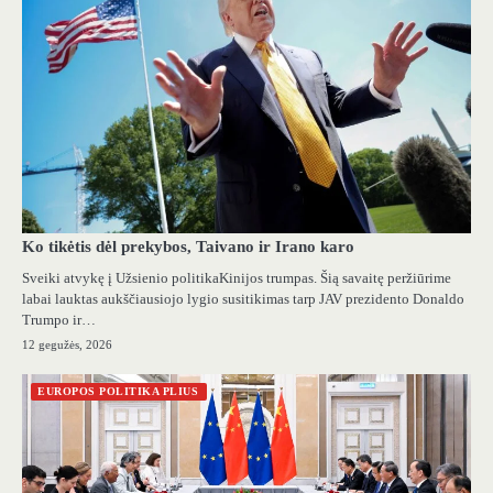
Ko tikėtis dėl prekybos, Taivano ir Irano karo
Sveiki atvykę į Užsienio politikaKinijos trumpas. Šią savaitę peržiūrime
labai lauktas aukščiausiojo lygio susitikimas tarp JAV prezidento Donaldo
Trumpo ir…
12 gegužės, 2026
EUROPOS POLITIKA PLIUS