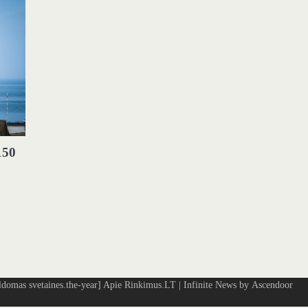
150
omas svetaines.the-year]
Apie Rinkimus.LT
| Infinite News by
Ascendoor