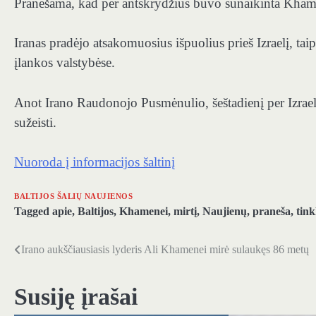
Pranešama, kad per antskrydžius buvo sunaikinta Khame
Iranas pradėjo atsakomuosius išpuolius prieš Izraelį, tai
įlankos valstybėse.
Anot Irano Raudonojo Pusmėnulio, šeštadienį per Izra
sužeisti.
Nuoroda į informacijos šaltinį
BALTIJOS ŠALIŲ NAUJIENOS
Tagged
apie
,
Baltijos
,
Khamenei
,
mirtį
,
Naujienų
,
praneša
,
tink
Irano aukščiausiasis lyderis Ali Khamenei mirė sulaukęs 86 metų
Navigacija
tarp
Susiję įrašai
įrašų