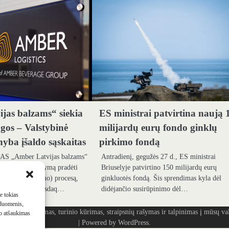
jas balzams“ siekia
ES ministrai patvirtina naują 
ugos – Valstybinė
milijardų eurų fondo ginklų
yba įšaldo sąskaitas
pirkimo fondą
 AS „Amber Latvijas balzams“
Antradienį, gegužės 27 d., ES ministrai
ui pateikė prašymą pradėti
Briuselyje patvirtino 150 milijardų eurų
(restruktūrizavimo) procesą,
ginkluotės fondą. Šis sprendimas kyla dėl
ešė bendrovė „Nasdaq…
didėjančio susirūpinimo dėl…
me tokias
 duomenis,
ašymas, turinio kūrimas, straipsnių rašymas ir talpinimas į mūsų vald
mo atšaukimas
| Powered by
WordPress
.