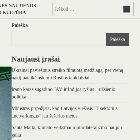
NĖS NAUJIENOS
Ieškoti:
IR KULTŪRA
Paieška
Paieška
Naujausi įrašai
Ukrainai paviešinus streiko filmuotą medžiagą, per vieną
naktį pataikė aštuoni Rusijos tanklaiviai
Irano karas sugadino JAV ir Indijos ryšius – užsienio
politika
Ministras pripažįsta, kad Latvijos viešasis IT sektorius
„netvarkingas“ jau šešerius metus
Santa Marta, klimato veiksmai ir plurilateralizmo naujoji
galia