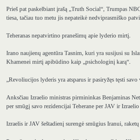
Prieš pat paskelbiant įrašą „Truth Social“, Trumpas NB
tiesa, tačiau tuo metu jis nepateikė nedviprasmiško patv
Teheranas nepatvirtino pranešimų apie lyderio mirtį.
Irano naujienų agentūra Tasnim, kuri yra susijusi su Isl
Khamenei mirtį apibūdino kaip „psichologinį karą“.
„Revoliucijos lyderis yra atsparus ir pasiryžęs tęsti sav
Anksčiau Izraelio ministras pirmininkas Benjaminas N
per smūgį savo rezidencijai Teherane per JAV ir Izraelio
Izraelis ir JAV šeštadienį surengė smūgius Iranui, raket