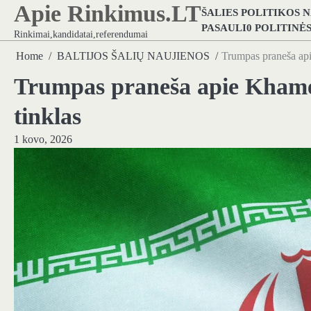
Apie Rinkimus.LT
Skip
ŠALIES POLITIKOS 
to
PASAULI0 POLITINĖ
Rinkimai,kandidatai,referendumai
content
Home
BALTIJOS ŠALIŲ NAUJIENOS
Trumpas praneša apie
Trumpas praneša apie Khamen
tinklas
1 kovo, 2026