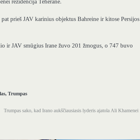
nei rezidencija Teherane.
p pat prieš JAV karinius objektus Bahreine ir kitose Persijos
elio ir JAV smūgius Irane žuvo 201 žmogus, o 747 buvo
las
,
Trumpas
Trumpas sako, kad Irano aukščiausiasis lyderis ajatola Ali Khamenei