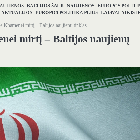
NAUJIENOS
BALTIJOS ŠALIŲ NAUJIENOS
EUROPOS POLITI
S AKTUALIJOS
EUROPOS POLITIKA PLIUS
LAISVALAIKIS 
 Khamenei mirtį – Baltijos naujienų tinklas
ei mirtį – Baltijos naujienų