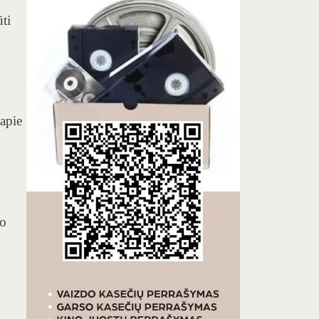
ti
 apie
vo