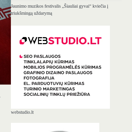
Jaunimo muzikos festivalis „Šiauliai gyvai“ kviečia į
triukšmingą uždarymą
V
webstudio.lt