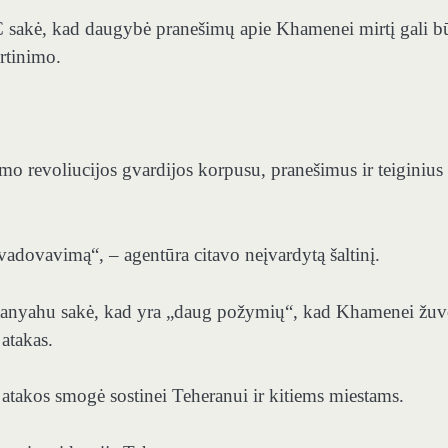
C sakė, kad daugybė pranešimų apie Khamenei mirtį gali bū
irtinimo.
amo revoliucijos gvardijos korpusu, pranešimus ir teiginius
o vadovavimą“, – agentūra citavo neįvardytą šaltinį.
etanyahu sakė, kad yra „daug požymių“, kad Khamenei žu
 atakas.
ų atakos smogė sostinei Teheranui ir kitiems miestams.