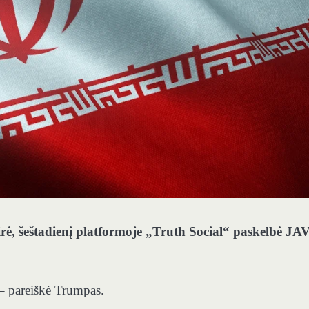
irė, šeštadienį platformoje „Truth Social“ paskelbė JA
 – pareiškė Trumpas.