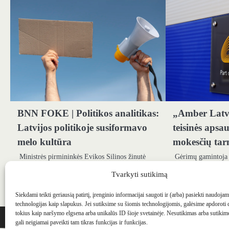
BNN FOKE | Politikos analitikas:
„Amber Latvi
Latvijos politikoje susiformavo
teisinės apsa
melo kultūra
mokesčių tarn
Ministrės pirmininkės Evikos Silinos žinutė
Gėrimų gamintoja
Saeimos deputatams apie tai, ką vyriausybė
Rygos miesto teism
Tvarkyti sutikimą
pasiekė, trumpai galima būtų apibendrinti taip:
teisinės apsaugos 
vyriausybė dirbo sunkiomis…
penktadienį pran
Siekdami teikti geriausią patirtį, įrenginio informacijai saugoti ir (arba) pasiekti naudoja
technologijas kaip slapukus. Jei sutiksime su šiomis technologijomis, galėsime apdoroti
WEBSTUDIO.LT
© SKAITMENINIO MARKETINGO PASLAUGOS. SEO tekstų r
tokius kaip naršymo elgsena arba unikalūs ID šioje svetainėje. Nesutikimas arba sutiki
gali neigiamai paveikti tam tikras funkcijas ir funkcijas.