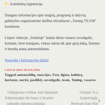
Autoklubų registracija
Daugiau informacijos apie renginį, programą ir dalyvių
galimybes organizatoriai skelbia oficialiuose „Tuning TEAM“
kanaluose.
Liepos viduryje „Seduloje“ laukia tikras vasaros savaitgalis,
kuriame, bent trumpam, viskas suksis tik apie gerą laiką, žmones
ir bendrą aistrą automobiliams.
Nuoroda į informacijos šaltinį
LAISVALAIKIS IR KULTŪRA
Tagged
automobilių
,
emocijos
,
Fest
,
ilgiau
,
kultūrą
,
kuriame
,
norisi
,
pasilikti
,
savaitgalis
,
team
,
Tuning
,
vasaros
Vašingtonas tvirtina, kad stiprėjant
‘Atropia’ Is a
Navigacija
diplomatijai dėl Irano ir Izraelio
Surprisingly
tarp
paliaubų daroma pažanga
Relevant Iraq War