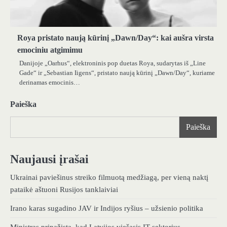
Roya pristato naują kūrinį „Dawn/Day“: kai aušra virsta
emociniu atgimimu
Danijoje „Oarhus“, elektroninis pop duetas Roya, sudarytas iš „Line
Gade“ ir „Sebastian Iigens“, pristato naują kūrinį „Dawn/Day“, kuriame
derinamas emocinis…
Paieška
Paieška
Naujausi įrašai
Ukrainai paviešinus streiko filmuotą medžiagą, per vieną naktį
pataikė aštuoni Rusijos tanklaiviai
Irano karas sugadino JAV ir Indijos ryšius – užsienio politika