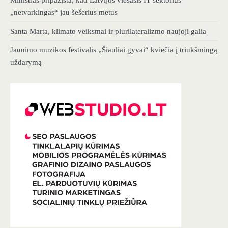
Ministras pripažįsta, kad Latvijos viešasis IT sektorius
„netvarkingas“ jau šešerius metus
Santa Marta, klimato veiksmai ir plurilateralizmo naujoji galia
Jaunimo muzikos festivalis „Šiauliai gyvai“ kviečia į triukšmingą
uždarymą