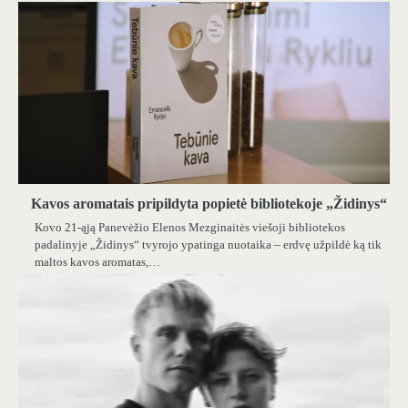
Kavos aromatais pripildyta popietė bibliotekoje „Židinys“
Kovo 21-ąją Panevėžio Elenos Mezginaitės viešoji bibliotekos
padalinyje „Židinys“ tvyrojo ypatinga nuotaika – erdvę užpildė ką tik
maltos kavos aromatas,…