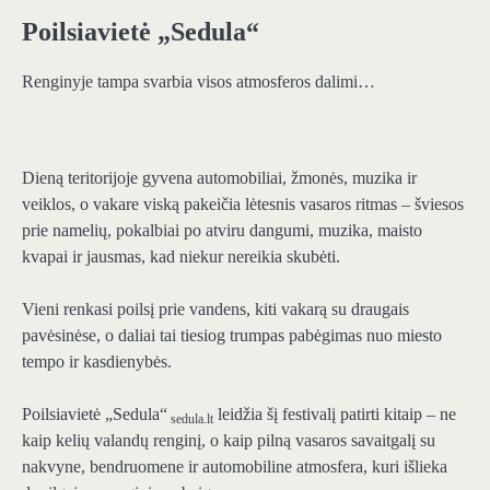
Poilsiavietė „Sedula“
Renginyje tampa svarbia visos atmosferos dalimi…
Dieną teritorijoje gyvena automobiliai, žmonės, muzika ir
veiklos, o vakare viską pakeičia lėtesnis vasaros ritmas – šviesos
prie namelių, pokalbiai po atviru dangumi, muzika, maisto
kvapai ir jausmas, kad niekur nereikia skubėti.
Vieni renkasi poilsį prie vandens, kiti vakarą su draugais
pavėsinėse, o daliai tai tiesiog trumpas pabėgimas nuo miesto
tempo ir kasdienybės.
Poilsiavietė „Sedula“
leidžia šį festivalį patirti kitaip – ne
sedula.lt
kaip kelių valandų renginį, o kaip pilną vasaros savaitgalį su
nakvyne, bendruomene ir automobiline atmosfera, kuri išlieka