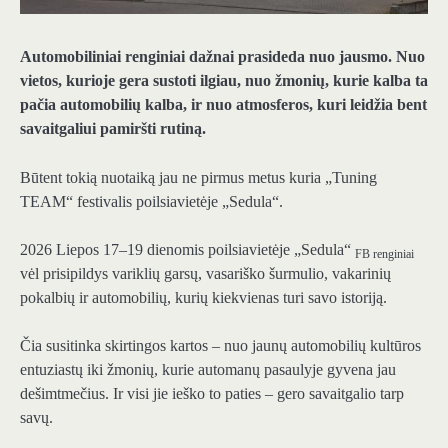
Automobiliniai renginiai dažnai prasideda nuo jausmo. Nuo
vietos, kurioje gera sustoti ilgiau, nuo žmonių, kurie kalba ta
pačia automobilių kalba, ir nuo atmosferos, kuri leidžia bent
savaitgaliui pamiršti rutiną.
Būtent tokią nuotaiką jau ne pirmus metus kuria „Tuning
TEAM“ festivalis poilsiavietėje „Sedula“.
2026 Liepos 17–19 dienomis poilsiavietėje „Sedula“
FB renginiai
vėl prisipildys variklių garsų, vasariško šurmulio, vakarinių
pokalbių ir automobilių, kurių kiekvienas turi savo istoriją.
Čia susitinka skirtingos kartos – nuo jaunų automobilių kultūros
entuziastų iki žmonių, kurie automanų pasaulyje gyvena jau
dešimtmečius. Ir visi jie ieško to paties – gero savaitgalio tarp
savų.