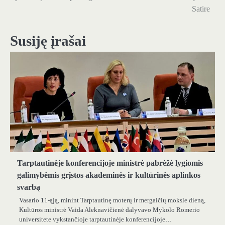
Satire
įrašų
Susiję įrašai
Tarptautinėje konferencijoje ministrė pabrėžė lygiomis
galimybėmis grįstos akademinės ir kultūrinės aplinkos
svarbą
Vasario 11-ąją, minint Tarptautinę moterų ir mergaičių moksle dieną,
Kultūros ministrė Vaida Aleknavičienė dalyvavo Mykolo Romerio
universitete vykstančioje tarptautinėje konferencijoje…