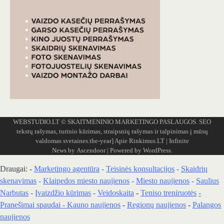
WEBSTUDIO.LT
© SKAITMENINIO MARKETINGO PASLAUGOS. SEO
tekstų rašymas, turinio kūrimas, straipsnių rašymas ir talpinimas į mūsų
valdomas svetaines.the-year]
Apie Rinkimus.LT
| Infinite
News by
Ascendoor
| Powered by
WordPress
.
Draugai: -
Marketingo agentūra
-
Teisinės konsultacijos
-
Skaidrių
skenavimas
-
Klaipedos miesto naujienos
-
Miesto naujienos
-
Saulius
Narbutas
-
Įvaizdžio kūrimas
-
Veidoskaita
-
Teniso treniruotės
-
Pranešimai spaudai -
Kauno naujienos
-
Regionų naujienos
-
Palangos
naujienos