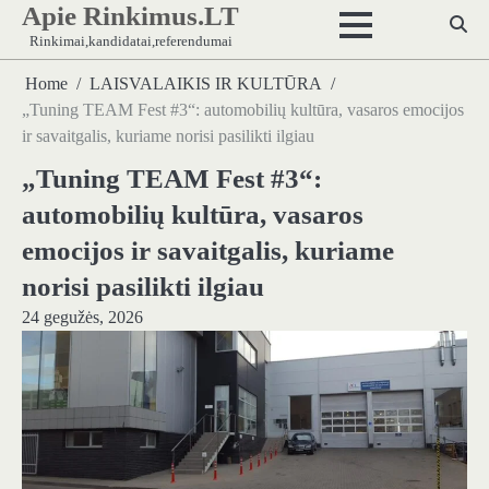
Apie Rinkimus.LT
Skip
to
Rinkimai,kandidatai,referendumai
content
Home
LAISVALAIKIS IR KULTŪRA
„Tuning TEAM Fest #3“: automobilių kultūra, vasaros emocijos
ir savaitgalis, kuriame norisi pasilikti ilgiau
„Tuning TEAM Fest #3“:
automobilių kultūra, vasaros
emocijos ir savaitgalis, kuriame
norisi pasilikti ilgiau
24 gegužės, 2026