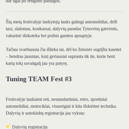
dar ilgai po renginio pabaigos.
Šių metų festivalyje lankytojų lauks galingi automobiliai, drift
taxi, slalomas, konkursai, dalyvių paradas Tytuvėnų gatvėmis,
vakarinė diskoteka bei poilsis gamtos apsuptyje.
Tačiau svarbiausia čia išlieka tai, dėl ko žmonės sugrįžta kasmet
– bendras jausmas, kurį geriausiai supranta tik tie, kurie bent
kartą tokį savaitgalį jau yra patyrę.
Tuning TEAM Fest #3
Festivalyje laukiami reti, nestandartiniai, retro, sportiniai
automobiliai, motociklai, visureigiai ir kita išskirtinė technika.
Dalyvių ir autoklubų registracija jau vyksta:
Dalyvių registracija