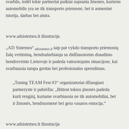
svarbūs, todėl tokie partneriai puikiai supranta žmones, kuriems
automobilis yra ne tik transporto priemonė, bet ir asmeninė
istorija, darbas bei aistra.
www.adsistemos.lt iliustracija
„AD Sistemos“
taip pat vykdo transporto priemonių
adsistemos.lt
žalų vertinimą, bendradarbiauja su didžiausiomis draudimo
bendrovėmis Lietuvoje ir padeda vairuotojams situacijose, kai
svarbiausia tampa greitas bei profesionalus sprendimas.
„Tuning TEAM Fest #3“ organizatoriai džiaugiasi
partneryste ir pabrėžia: „Būtent tokios įmonės padeda
kurti renginį, kuriame svarbiausia ne tik automobiliai, bet
ir žmonės, bendruomenė bei gera vasaros emocija.“
www.adsistemos.lt iliustracija