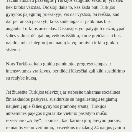
Tačiau atidžiau pažvelgus į Turkijos saugumo sektorių, yra šiek
tiek kitoks vaizdas. Didžioji dalis to, kas žada būti Turkijos
gynybos pajėgumų priešakyje, vis dar vystosi, tai reiškia, kad
dar per anksti pasakyti, koks sudėtingas ar patikimas bus
augantis Turkijos arsenalas. Diskusijos yra palyginti mažai, ypač
šalies viduje, dėl galimų veiklos iššūkių, kurie greičiausiai bus
naudojami ar integruojami naujų laivų, orlaivių ir kitų ginklų
sistemų.
Nors Turkijos, kaip ginklų gamintojo, progreso tempas ir
intensyvumas yra žavus, per dideli lūkesčiai gali kilti susidūrimo
su realybe kursą.
Jei žiūrėsite Turkijos televiziją ar stebėsite tinkamas socialinės
žiniasklaidos paskyras, susidursite su negailestingu teigiamų
naujienų apie šalies gynybos pramonę srautą. Turkijos
antžeminės pajėgos ilgai laukė vietinio pastatyto mūšio
rezervuaro „Altay“. Tikimasi, kad karinio jūrų laivyno parkas,
remiantis vienu vertinimu, pasveikins maždaug 24 naujus įvairių