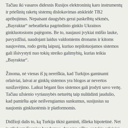
Tačiau iki vasaros didesnis Rusijos elektroninių karo instrumentų
ir priešinių raketų sistemų dislokavimas atskleidė TB2
apribojimus. Nepaisant daugybės gerai paskelbtų sėkmės,
„Bayraktar“ nebeatlieka pagrindinio ginklo Ukrainos
ginkluotosioms pajėgoms. Be to, naujausi įvykiai mūšio lauke,
pavyzdžiui, naudojant laidus valdomiems dronams ir kitoms
naujovėms, rodo greitą laipsnį, kuriuo nepilotuojamos sistemos
gali išsivystyti nuo tokių streiko galimybių, kurias teikia
„Bayraktar“.
Žinoma, nė vienas iš jų nereiškia, kad Turkijos gaminami
orlaiviai, laivai ar ginklų sistemos yra blogos ar nevertos
susižavėjimo. Laikui bėgant šios sistemos gali įrodyti savo vertę.
Tačiau užsienio vyriausybės neturėtų taip nuliūdinti jaudulio,
kad pamiršta apie neišvengiamus sunkumus, susijusius su
naujomis ginkluotėmis ir platformomis.
Didžioji dalis to, ką Turkija tikisi gaminti, išlieka hipotetinė. Net