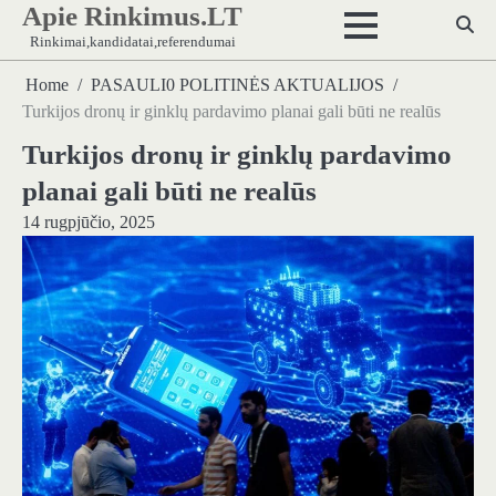
Apie Rinkimus.LT
Skip
to
Rinkimai,kandidatai,referendumai
content
Home
PASAULI0 POLITINĖS AKTUALIJOS
Turkijos dronų ir ginklų pardavimo planai gali būti ne realūs
Turkijos dronų ir ginklų pardavimo
planai gali būti ne realūs
14 rugpjūčio, 2025