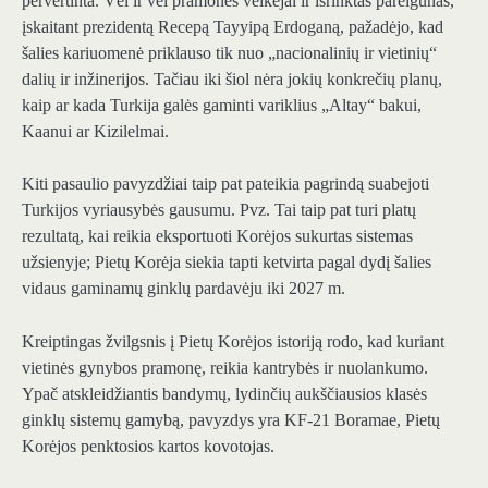
pervertinta. Vėl ir vėl pramonės veikėjai ir išrinktas pareigūnas,
įskaitant prezidentą Recepą Tayyipą Erdoganą, pažadėjo, kad
šalies kariuomenė priklauso tik nuo „nacionalinių ir vietinių“
dalių ir inžinerijos. Tačiau iki šiol nėra jokių konkrečių planų,
kaip ar kada Turkija galės gaminti variklius „Altay“ bakui,
Kaanui ar Kizilelmai.
Kiti pasaulio pavyzdžiai taip pat pateikia pagrindą suabejoti
Turkijos vyriausybės gausumu. Pvz. Tai taip pat turi platų
rezultatą, kai reikia eksportuoti Korėjos sukurtas sistemas
užsienyje; Pietų Korėja siekia tapti ketvirta pagal dydį šalies
vidaus gaminamų ginklų pardavėju iki 2027 m.
Kreiptingas žvilgsnis į Pietų Korėjos istoriją rodo, kad kuriant
vietinės gynybos pramonę, reikia kantrybės ir nuolankumo.
Ypač atskleidžiantis bandymų, lydinčių aukščiausios klasės
ginklų sistemų gamybą, pavyzdys yra KF-21 Boramae, Pietų
Korėjos penktosios kartos kovotojas.