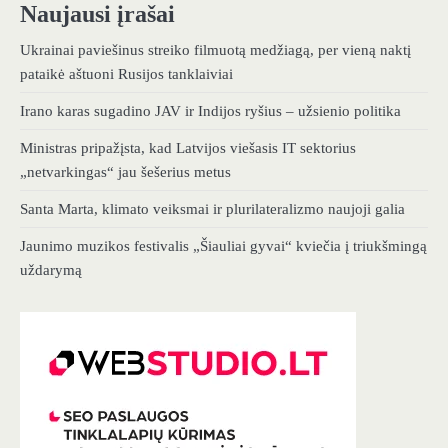
Naujausi įrašai
Ukrainai paviešinus streiko filmuotą medžiagą, per vieną naktį
pataikė aštuoni Rusijos tanklaiviai
Irano karas sugadino JAV ir Indijos ryšius – užsienio politika
Ministras pripažįsta, kad Latvijos viešasis IT sektorius
„netvarkingas“ jau šešerius metus
Santa Marta, klimato veiksmai ir plurilateralizmo naujoji galia
Jaunimo muzikos festivalis „Šiauliai gyvai“ kviečia į triukšmingą
uždarymą