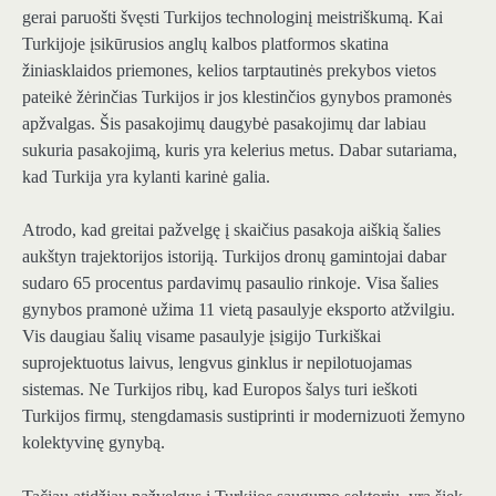
gerai paruošti švęsti Turkijos technologinį meistriškumą. Kai
Turkijoje įsikūrusios anglų kalbos platformos skatina
žiniasklaidos priemones, kelios tarptautinės prekybos vietos
pateikė žėrinčias Turkijos ir jos klestinčios gynybos pramonės
apžvalgas. Šis pasakojimų daugybė pasakojimų dar labiau
sukuria pasakojimą, kuris yra kelerius metus. Dabar sutariama,
kad Turkija yra kylanti karinė galia.
Atrodo, kad greitai pažvelgę į skaičius pasakoja aiškią šalies
aukštyn trajektorijos istoriją. Turkijos dronų gamintojai dabar
sudaro 65 procentus pardavimų pasaulio rinkoje. Visa šalies
gynybos pramonė užima 11 vietą pasaulyje eksporto atžvilgiu.
Vis daugiau šalių visame pasaulyje įsigijo Turkiškai
suprojektuotus laivus, lengvus ginklus ir nepilotuojamas
sistemas. Ne Turkijos ribų, kad Europos šalys turi ieškoti
Turkijos firmų, stengdamasis sustiprinti ir modernizuoti žemyno
kolektyvinę gynybą.