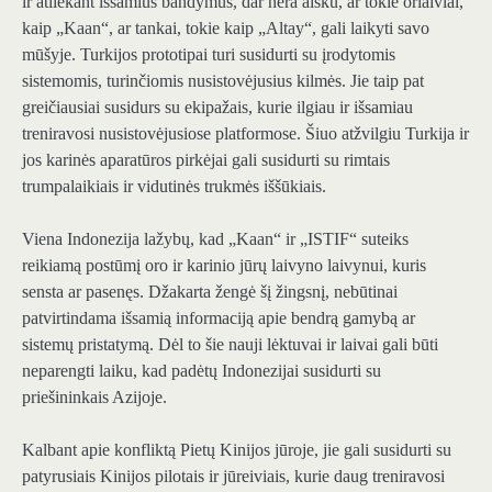
ir atliekant išsamius bandymus, dar nėra aišku, ar tokie orlaiviai,
kaip „Kaan“, ar tankai, tokie kaip „Altay“, gali laikyti savo
mūšyje. Turkijos prototipai turi susidurti su įrodytomis
sistemomis, turinčiomis nusistovėjusius kilmės. Jie taip pat
greičiausiai susidurs su ekipažais, kurie ilgiau ir išsamiau
treniravosi nusistovėjusiose platformose. Šiuo atžvilgiu Turkija ir
jos karinės aparatūros pirkėjai gali susidurti su rimtais
trumpalaikiais ir vidutinės trukmės iššūkiais.
Viena Indonezija lažybų, kad „Kaan“ ir „ISTIF“ suteiks
reikiamą postūmį oro ir karinio jūrų laivyno laivynui, kuris
sensta ar pasenęs. Džakarta žengė šį žingsnį, nebūtinai
patvirtindama išsamią informaciją apie bendrą gamybą ar
sistemų pristatymą. Dėl to šie nauji lėktuvai ir laivai gali būti
neparengti laiku, kad padėtų Indonezijai susidurti su
priešininkais Azijoje.
Kalbant apie konfliktą Pietų Kinijos jūroje, jie gali susidurti su
patyrusiais Kinijos pilotais ir jūreiviais, kurie daug treniravosi