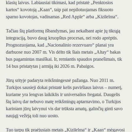
klasių laivus. Labiausiai tikimasi, kad pristatė „Penktosios
kartos“ kovotoją „Kaan“, taip pat nepilotuojamas fiksuoto
sparno kovotojas, vadinamas „Red Apple“ arba „Kizilelma“.
Tačiau šių platformų išbandymas, jau nekalbant apie jų tikrąją
integraciją, buvo daug kruopštus procesas, nei rodo aprėptis.
Prognozuojama, kad „Nacionalinio rezervuaro“ planai yra
darbuose nuo 2007 m. Vis dėlto tik šiais metais „Altay“ bakas
bus pagamintas masiškai. Ir, remiantis spaudos pranešimais, tik
14 bus pristatytas į armiją iki 2026 m. Pabaigos.
Jūrų srityje padaryta reikšmingesnė pažanga. Nuo 2011 m.
Turkijos sausieji dokai pristatė kelis paviršiaus laivus – numerį,
kuriame yra lengvas laikiklis ir universalios fregatai. Daugelis
šių laivų dar nebuvo matę reikšmingų aptarnavimo, o Turkijos
kariniam jūrų laivynui vis dar trūksta amatų, galinčių ginti savo
naująjį vežėją toli nuo uosto.
Tuo tarpu tik praėjusiais metais „Kizilelma“ ir „Kaan“ mėgavosi