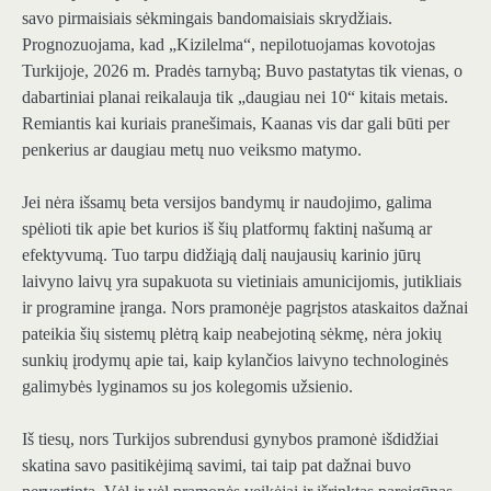
savo pirmaisiais sėkmingais bandomaisiais skrydžiais.
Prognozuojama, kad „Kizilelma“, nepilotuojamas kovotojas
Turkijoje, 2026 m. Pradės tarnybą; Buvo pastatytas tik vienas, o
dabartiniai planai reikalauja tik „daugiau nei 10“ kitais metais.
Remiantis kai kuriais pranešimais, Kaanas vis dar gali būti per
penkerius ar daugiau metų nuo veiksmo matymo.
Jei nėra išsamų beta versijos bandymų ir naudojimo, galima
spėlioti tik apie bet kurios iš šių platformų faktinį našumą ar
efektyvumą. Tuo tarpu didžiąją dalį naujausių karinio jūrų
laivyno laivų yra supakuota su vietiniais amunicijomis, jutikliais
ir programine įranga. Nors pramonėje pagrįstos ataskaitos dažnai
pateikia šių sistemų plėtrą kaip neabejotiną sėkmę, nėra jokių
sunkių įrodymų apie tai, kaip kylančios laivyno technologinės
galimybės lyginamos su jos kolegomis užsienio.
Iš tiesų, nors Turkijos subrendusi gynybos pramonė išdidžiai
skatina savo pasitikėjimą savimi, tai taip pat dažnai buvo