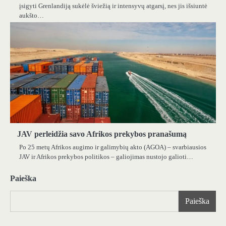
įsigyti Grenlandiją sukėlė šviežią ir intensyvų atgarsį, nes jis išsiuntė
aukšto…
JAV perleidžia savo Afrikos prekybos pranašumą
Po 25 metų Afrikos augimo ir galimybių akto (AGOA) – svarbiausios
JAV ir Afrikos prekybos politikos – galiojimas nustojo galioti…
Paieška
Paieška