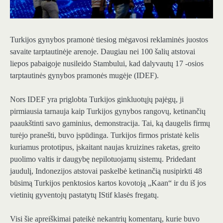
Turkijos gynybos pramonė tiesiog mėgavosi reklaminės juostos
savaite tarptautinėje arenoje. Daugiau nei 100 šalių atstovai
liepos pabaigoje nusileido Stambului, kad dalyvautų 17 -osios
tarptautinės gynybos pramonės mugėje (IDEF).
Nors IDEF yra priglobta Turkijos ginkluotųjų pajėgų, ji
pirmiausia tarnauja kaip Turkijos gynybos rangovų, ketinančių
paaukštinti savo gaminius, demonstracija. Tai, ką daugelis firmų
turėjo pranešti, buvo įspūdinga. Turkijos firmos pristatė kelis
kuriamus prototipus, įskaitant naujas kruizines raketas, greito
puolimo valtis ir daugybę nepilotuojamų sistemų. Pridedant
jaudulį, Indonezijos atstovai paskelbė ketinančią nusipirkti 48
būsimą Turkijos penktosios kartos kovotoją „Kaan“ ir du iš jos
vietinių gyventojų pastatytų IStif klasės fregatų.
Visi šie apreiškimai pateikė nekantrių komentarų, kurie buvo