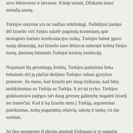
savo lėktuvuose ir laivuose. Kitaip tariant, Džakarta imasi
nemažą azartą.
Turkijos statymai yra ne mažiau reikšmingi. Padidėjusi įtampa
dėl Izraelio virš Sirijos sukėlė pagrindą komentarų apie
tiesioginės karinės konfrontacijos riziką. Turkijos baimė įgavo
naujų dimensijų, kai Izraelio karo lėktuvai nukreipė keletą Sirijos
bazių, įtariamų būsimais Turkijos karinių institucijų.
Nepaisant šių grėsmingų ženklų, Turkijos padariniai lieka
bebaimės dėl jų plačiai tikėjimo Turkijos vidaus gynybos
pramone. Jie mano, kad Izraelis per daug rizikuoja, kad būtų
atsitiktinumas su Turkija su Turkija. Ir jei tai įvyko, Turkijos
ginkluotosios pajėgos turi daug geresnę galimybę nugalėti Izraelį
nei iraniečiai. Kad ir ką Izraelis meta į Turkiją, argumentas
pateikiamas, turkų pagamintų orlaivių, raketų ir tankų vis dar
sunkiau.
Jei šios nuomonės iš tikrųjų atspindi Erdogano ir jo patarėjų