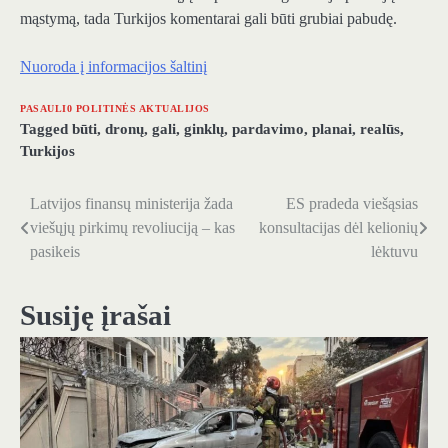
mąstymą, tada Turkijos komentarai gali būti grubiai pabudę.
Nuoroda į informacijos šaltinį
PASAULI0 POLITINĖS AKTUALIJOS
Tagged
būti
,
dronų
,
gali
,
ginklų
,
pardavimo
,
planai
,
realūs
,
Turkijos
Latvijos finansų ministerija žada
ES pradeda viešąsias
Navigacija
viešųjų pirkimų revoliuciją – kas
konsultacijas dėl kelionių
tarp
pasikeis
lėktuvu
įrašų
Susiję įrašai