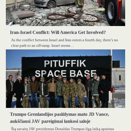
Iran-Israel Conflict: Will America Get Involved?
As the conflict between Israel and Iran enters a fourth day, there’s no
clear path to an off-ramp. Israel seems…
Trumpo Grenlandijos pasiūlymas mato JD Vance,
aukščiausi JAV pareigūnai lankosi saloje
Šią savaitę JAV prezidentas Donaldas Trumpas ilgą laiką apsėstas