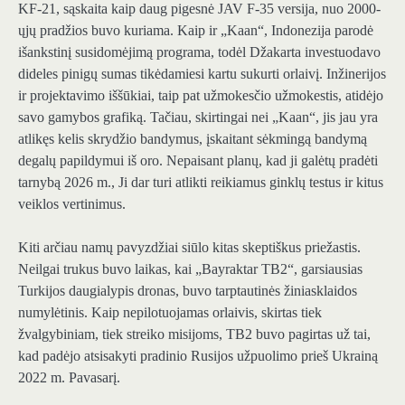
KF-21, sąskaita kaip daug pigesnė JAV F-35 versija, nuo 2000-
ųjų pradžios buvo kuriama. Kaip ir „Kaan“, Indonezija parodė
išankstinį susidomėjimą programa, todėl Džakarta investuodavo
dideles pinigų sumas tikėdamiesi kartu sukurti orlaivį. Inžinerijos
ir projektavimo iššūkiai, taip pat užmokesčio užmokestis, atidėjo
savo gamybos grafiką. Tačiau, skirtingai nei „Kaan“, jis jau yra
atlikęs kelis skrydžio bandymus, įskaitant sėkmingą bandymą
degalų papildymui iš oro. Nepaisant planų, kad ji galėtų pradėti
tarnybą 2026 m., Ji dar turi atlikti reikiamus ginklų testus ir kitus
veiklos vertinimus.
Kiti arčiau namų pavyzdžiai siūlo kitas skeptiškus priežastis.
Neilgai trukus buvo laikas, kai „Bayraktar TB2“, garsiausias
Turkijos daugialypis dronas, buvo tarptautinės žiniasklaidos
numylėtinis. Kaip nepilotuojamas orlaivis, skirtas tiek
žvalgybiniam, tiek streiko misijoms, TB2 buvo pagirtas už tai,
kad padėjo atsisakyti pradinio Rusijos užpuolimo prieš Ukrainą
2022 m. Pavasarį.