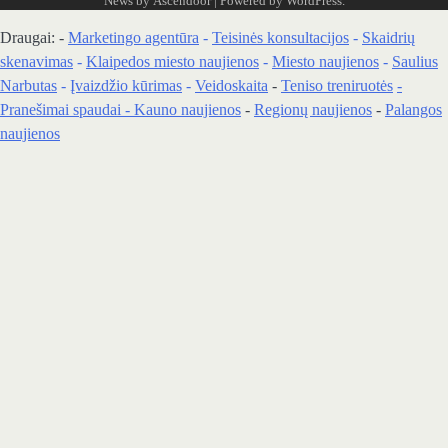
News by
Ascendoor
| Powered by
WordPress
.
Draugai: -
Marketingo agentūra
-
Teisinės konsultacijos
-
Skaidrių
skenavimas
-
Klaipedos miesto naujienos
-
Miesto naujienos
-
Saulius
Narbutas
-
Įvaizdžio kūrimas
-
Veidoskaita
-
Teniso treniruotės
-
Pranešimai spaudai -
Kauno naujienos
-
Regionų naujienos
-
Palangos
naujienos