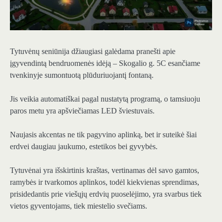
Tytuvėnų seniūnija džiaugiasi galėdama pranešti apie
įgyvendintą bendruomenės idėją – Skogalio g. 5C esančiame
tvenkinyje sumontuotą plūduriuojantį fontaną.
Jis veikia automatiškai pagal nustatytą programą, o tamsiuoju
paros metu yra apšviečiamas LED šviestuvais.
Naujasis akcentas ne tik pagyvino aplinką, bet ir suteikė šiai
erdvei daugiau jaukumo, estetikos bei gyvybės.
Tytuvėnai yra išskirtinis kraštas, vertinamas dėl savo gamtos,
ramybės ir tvarkomos aplinkos, todėl kiekvienas sprendimas,
prisidedantis prie viešųjų erdvių puoselėjimo, yra svarbus tiek
vietos gyventojams, tiek miestelio svečiams.