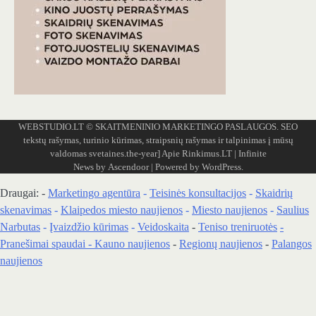
WEBSTUDIO.LT
© SKAITMENINIO MARKETINGO PASLAUGOS. SEO
tekstų rašymas, turinio kūrimas, straipsnių rašymas ir talpinimas į mūsų
valdomas svetaines.the-year]
Apie Rinkimus.LT
| Infinite
News by
Ascendoor
| Powered by
WordPress
.
Draugai: -
Marketingo agentūra
-
Teisinės konsultacijos
-
Skaidrių
skenavimas
-
Klaipedos miesto naujienos
-
Miesto naujienos
-
Saulius
Narbutas
-
Įvaizdžio kūrimas
-
Veidoskaita
-
Teniso treniruotės
-
Pranešimai spaudai -
Kauno naujienos
-
Regionų naujienos
-
Palangos
naujienos