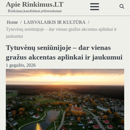
Apie Rinkimus.LT
Skip
to
Rinkimai,kandidatai,referendumai
content
Home
LAISVALAIKIS IR KULTŪRA
Tytuvėnų seniūnijoje – dar vienas gražus akcentas aplinkai ir
jaukumui
Tytuvėnų seniūnijoje – dar vienas
gražus akcentas aplinkai ir jaukumui
1 gegužės, 2026