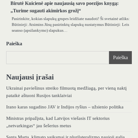
Birutė Kuicienė apie naujausią savo poezijos knygą:
„Turime sugauti akimirkos grožį“
Pasirinkite, kokias slapukų grupes leidžiate naudoti! Ši svetainė atliks:
Būtinieji: Atsimins Jūsų pasirinktų slapukų nustatymus Būtinieji: Leis
seanso (apsilankymo) slapukus…
Paieška
Paieška
Naujausi įrašai
Ukrainai paviešinus streiko filmuotą medžiagą, per vieną naktį
pataikė aštuoni Rusijos tanklaiviai
Irano karas sugadino JAV ir Indijos ryšius – užsienio politika
Ministras pripažįsta, kad Latvijos viešasis IT sektorius
„netvarkingas“ jau šešerius metus
Santa Marta, klimato veiksmai ir plurilateralizmo naujoji galia