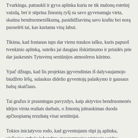
Tvarkinga, patraukli ir gyva aplinka kuria ne tik malonų estetinį
vaizdą, bet ir stiprina žmonių ryšį su savo gyvenamąja vieta,
skatina bendruomeniškumą, pasididžiavimą savo kraštu bei norą
puoselėti tai, kas kuriama visų labui.
Tikima, kad fontanas taps dar vienu traukos tašku, kuris papuoš
tvenkinio aplinką, suteiks jai daugiau išskirtinumo ir prisidės prie
dar jaukesnės Tytuvėnų seniūnijos atmosferos kūrimo.
Ypač džiugu, kad šis projektas įgyvendintas iš dalyvaujamojo
biudžeto lėšų, sulaukus didelio gyventojų palaikymo ir gausaus
balsų skaičiaus.
Tai gražus ir prasmingas pavyzdys, kaip aktyvios bendruomenės
idėjos virsta realiais darbais, o žmonių įsitraukimas duoda
apčiuopiamą rezultatą visai seniūnijai.
Tokios iniciatyvos rodo, kad gyventojams rūpi jų aplinka,