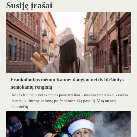
įrašų
Susiję įrašai
Frankofonijos mėnuo Kaune: daugiau nei dvi dešimtys
nemokamų renginių
Kovas Kaune ir vėl skambės prancūziškai – miestas tradiciškai kviečia
leistis į kultūrinę kelionę po frankofonišką pasaulį. Visą mėnesį
kauniečių…