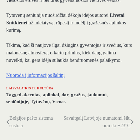
viešosios erdvės ir bendras gyvenamosios vietovės veidas.
Tytuvėnų seniūnija nuoširdžiai dėkoja idėjos autorei
Livetai
Snitkienei
už iniciatyvą, rūpestį ir indėlį į gražesnės aplinkos
kūrimą.
Tikima, kad ši naujovė ilgai džiugins gyventojus ir svečius, kurs
malonesnę atmosferą, o kartu primins, kiek daug galima
nuveikti, kai gera idėja sulaukia bendruomenės palaikymo.
Nuoroda į informacijos šaltinį
LAISVALAIKIS IR KULTŪRA
Tagged
akcentas
,
aplinkai
,
dar
,
gražus
,
jaukumui
,
seniūnijoje
,
Tytuvėnų
,
Vienas
Belgijos pašto sistema
Savaitgalį Latvijoje numatomi šilti
Navigacija
sustoja
orai iki +23°C
tarp