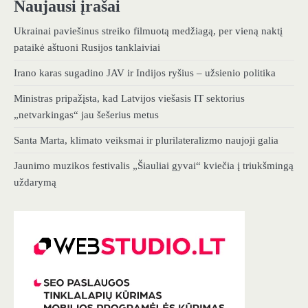
Naujausi įrašai
Ukrainai paviešinus streiko filmuotą medžiagą, per vieną naktį
pataikė aštuoni Rusijos tanklaiviai
Irano karas sugadino JAV ir Indijos ryšius – užsienio politika
Ministras pripažįsta, kad Latvijos viešasis IT sektorius
„netvarkingas“ jau šešerius metus
Santa Marta, klimato veiksmai ir plurilateralizmo naujoji galia
Jaunimo muzikos festivalis „Šiauliai gyvai“ kviečia į triukšmingą
uždarymą