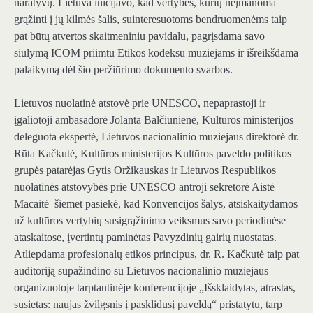
naratyvų. Lietuva inicijavo, kad vertybės, kurių neįmanoma
grąžinti į jų kilmės šalis, suinteresuotoms bendruomenėms taip
pat būtų atvertos skaitmeniniu pavidalu, pagrįsdama savo
siūlymą ICOM priimtu Etikos kodeksu muziejams ir išreikšdama
palaikymą dėl šio peržiūrimo dokumento svarbos.
Lietuvos nuolatinė atstovė prie UNESCO, nepaprastoji ir
įgaliotoji ambasadorė Jolanta Balčiūnienė, Kultūros ministerijos
deleguota ekspertė, Lietuvos nacionalinio muziejaus direktorė dr.
Rūta Kačkutė, Kultūros ministerijos Kultūros paveldo politikos
grupės patarėjas Gytis Oržikauskas ir Lietuvos Respublikos
nuolatinės atstovybės prie UNESCO antroji sekretorė Aistė
Macaitė šiemet pasiekė, kad Konvencijos šalys, atsiskaitydamos
už kultūros vertybių susigrąžinimo veiksmus savo periodinėse
ataskaitose, įvertintų paminėtas Pavyzdinių gairių nuostatas.
Atliepdama profesionalų etikos principus, dr. R. Kačkutė taip pat
auditoriją supažindino su Lietuvos nacionalinio muziejaus
organizuotoje tarptautinėje konferencijoje „Išsklaidytas, atrastas,
susietas: naujas žvilgsnis į pasklidusį paveldą“ pristatytu, tarp