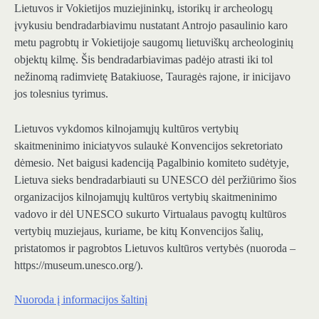
Lietuvos ir Vokietijos muziejininkų, istorikų ir archeologų
įvykusiu bendradarbiavimu nustatant Antrojo pasaulinio karo
metu pagrobtų ir Vokietijoje saugomų lietuviškų archeologinių
objektų kilmę. Šis bendradarbiavimas padėjo atrasti iki tol
nežinomą radimvietę Batakiuose, Tauragės rajone, ir inicijavo
jos tolesnius tyrimus.
Lietuvos vykdomos kilnojamųjų kultūros vertybių
skaitmeninimo iniciatyvos sulaukė Konvencijos sekretoriato
dėmesio. Net baigusi kadenciją Pagalbinio komiteto sudėtyje,
Lietuva sieks bendradarbiauti su UNESCO dėl peržiūrimo šios
organizacijos kilnojamųjų kultūros vertybių skaitmeninimo
vadovo ir dėl UNESCO sukurto Virtualaus pavogtų kultūros
vertybių muziejaus, kuriame, be kitų Konvencijos šalių,
pristatomos ir pagrobtos Lietuvos kultūros vertybės (nuoroda –
https://museum.unesco.org/).
Nuoroda į informacijos šaltinį