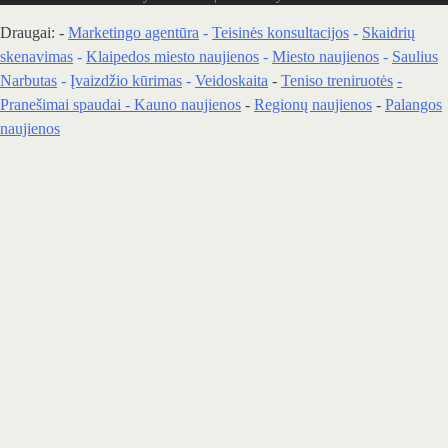
Draugai: -
Marketingo agentūra
-
Teisinės konsultacijos
-
Skaidrių
skenavimas
-
Klaipedos miesto naujienos
-
Miesto naujienos
-
Saulius
Narbutas
-
Įvaizdžio kūrimas
-
Veidoskaita
-
Teniso treniruotės
-
Pranešimai spaudai -
Kauno naujienos
-
Regionų naujienos
-
Palangos
naujienos