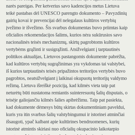
narės pareigas. Per ketverius savo kadencijos metus Lietuva
teikė pastabas dėl UNESCO parengto dokumento – Pavyzdinių
gairių kovai ir prevencijai dėl nelegalaus kultūros vertybių
įvežimo ir išvežimo. Šis svarbus dokumentas buvo priimtas kaip
oficialios rekomendacijos šalims, kurios nėra sukūrusios savo
nacionalinės teisės mechanizmų, skirtų pagrobtoms kultūros
vertybėms grąžinti ir susigrąžinti. Atsižvelgiant į tarptautinės
politikos aktualijas, Lietuvos pastangomis dokumente pabrėžta,
kad kultūros vertybių sugrąžinimas yra vykdomas tai valstybei,
iš kurios tarptautinės teisės pripažintos teritorijos vertybės buvo
pagrobtos, neatsižvelgiant į laikinai okupuotų teritorijų valdymo
režimą. Lietuva išreiškė poziciją, kad kilmės vieta taip pat
neturėtų būti nustatoma remiantis suinteresuotų šalių disputais, o
teisėje galiojančiu kilmės šalies apibrėžimu. Taip pat pasiekta,
kad dokumente dėmesys būtų skirtas dokumentiniam paveldui,
kuris yra itin svarbus šalių valstybingumui ir istorinei atminčiai
išsaugoti, ypač kalbant apie kultūrines bendruomenes, kurių
istorinė atmintis skiriasi nuo oficialių okupacinio laikotarpio