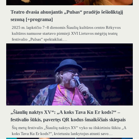
Teatro dvasia alsuojantis „Pulsas“ pradėjo šešioliktąjį
sezoną [+programa]
2025 m. lapkričio 7–8 dienomis Šiaulių kultūros centro Rėkyvos
kultūros namuose startavo pirmieji XVI Lietuvos mėgėjų teatrų
festivalio „Pulsas“ spektakliai.…
„Šiaulių naktys XV“: „A koks Tava Ku Er kods?“ –
festivalio šūkis, pavertęs QR kodus šmaikščiais skiepais
Šių metų festivalis „Šiaulių naktys XV“ vyko su išskirtiniu šūkiu „A
koks Tava Ku Er kods?“, kvietusiu lankytojus atrasti savo…