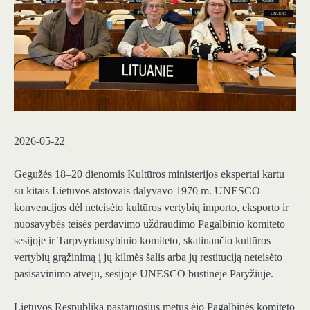
2026-05-22
Gegužės 18–20 dienomis Kultūros ministerijos ekspertai kartu
su kitais Lietuvos atstovais dalyvavo 1970 m. UNESCO
konvencijos dėl neteisėto kultūros vertybių importo, eksporto ir
nuosavybės teisės perdavimo uždraudimo Pagalbinio komiteto
sesijoje ir Tarpvyriausybinio komiteto, skatinančio kultūros
vertybių grąžinimą į jų kilmės šalis arba jų restituciją neteisėto
pasisavinimo atveju, sesijoje UNESCO būstinėje Paryžiuje.
Lietuvos Respublika pastaruosius metus ėjo Pagalbinės komiteto