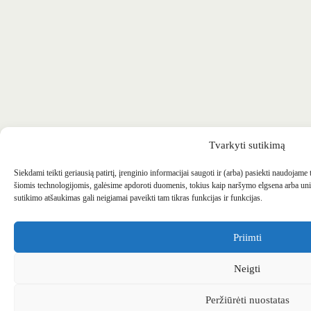
Tvarkyti sutikimą
Siekdami teikti geriausią patirtį, įrenginio informacijai saugoti ir (arba) pasiekti naudojame
šiomis technologijomis, galėsime apdoroti duomenis, tokius kaip naršymo elgsena arba uni
sutikimo atšaukimas gali neigiamai paveikti tam tikras funkcijas ir funkcijas.
Priimti
Neigti
Peržiūrėti nuostatas