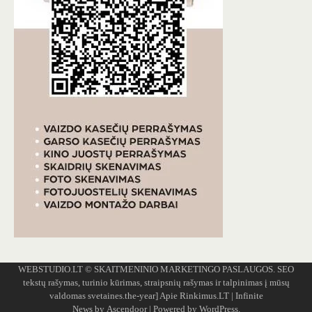
WEBSTUDIO.LT
© SKAITMENINIO MARKETINGO PASLAUGOS. SEO
tekstų rašymas, turinio kūrimas, straipsnių rašymas ir talpinimas į mūsų
valdomas svetaines.the-year]
Apie Rinkimus.LT
| Infinite
News by
Ascendoor
| Powered by
WordPress
.