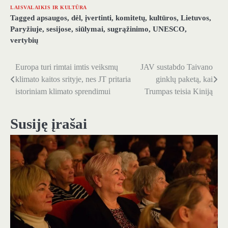
LAISVALAIKIS IR KULTŪRA
Tagged
apsaugos
,
dėl
,
įvertinti
,
komitetų
,
kultūros
,
Lietuvos
,
Paryžiuje
,
sesijose
,
siūlymai
,
sugrąžinimo
,
UNESCO
,
vertybių
Europa turi rimtai imtis veiksmų
JAV sustabdo Taivano
Navigacija
klimato kaitos srityje, nes JT pritaria
ginklų paketą, kai
tarp
istoriniam klimato sprendimui
Trumpas teisia Kiniją
įrašų
Susiję įrašai