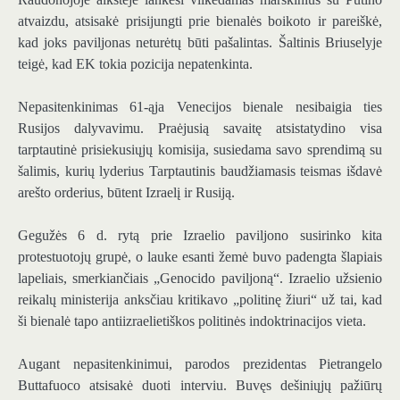
atvaizdu, atsisakė prisijungti prie bienalės boikoto ir pareiškė,
kad joks paviljonas neturėtų būti pašalintas. Šaltinis Briuselyje
teigė, kad EK tokia pozicija nepatenkinta.
Nepasitenkinimas 61-ąja Venecijos bienale nesibaigia ties
Rusijos dalyvavimu. Praėjusią savaitę atsistatydino visa
tarptautinė prisiekusiųjų komisija, susiedama savo sprendimą su
šalimis, kurių lyderius Tarptautinis baudžiamasis teismas išdavė
arešto orderius, būtent Izraelį ir Rusiją.
Gegužės 6 d. rytą prie Izraelio paviljono susirinko kita
protestuotojų grupė, o lauke esanti žemė buvo padengta šlapiais
lapeliais, smerkiančiais „Genocido paviljoną“. Izraelio užsienio
reikalų ministerija anksčiau kritikavo „politinę žiuri“ už tai, kad
ši bienalė tapo antiizraelietiškos politinės indoktrinacijos vieta.
Augant nepasitenkinimui, parodos prezidentas Pietrangelo
Buttafuoco atsisakė duoti interviu. Buvęs dešiniųjų pažiūrų