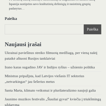
Ispanija sustiprins savo kraštutinių dešiniųjų ir rasistinių grupių
padarytus…
Paieška
Paieška
Naujausi įrašai
Ukrainai paviešinus streiko filmuotą medžiagą, per vieną naktį
pataikė aštuoni Rusijos tanklaiviai
Irano karas sugadino JAV ir Indijos ryšius – užsienio politika
Ministras pripažįsta, kad Latvijos viešasis IT sektorius
„netvarkingas“ jau šešerius metus
Santa Marta, klimato veiksmai ir plurilateralizmo naujoji galia
Jaunimo muzikos festivalis „Šiauliai gyvai“ kviečia į triukšmingą
uždarymą