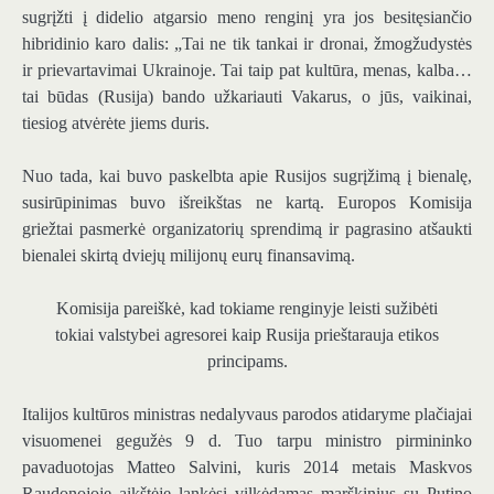
sugrįžti į didelio atgarsio meno renginį yra jos besitęsiančio
hibridinio karo dalis: „Tai ne tik tankai ir dronai, žmogžudystės
ir prievartavimai Ukrainoje. Tai taip pat kultūra, menas, kalba…
tai būdas (Rusija) bando užkariauti Vakarus, o jūs, vaikinai,
tiesiog atvėrėte jiems duris.
Nuo tada, kai buvo paskelbta apie Rusijos sugrįžimą į bienalę,
susirūpinimas buvo išreikštas ne kartą. Europos Komisija
griežtai pasmerkė organizatorių sprendimą ir pagrasino atšaukti
bienalei skirtą dviejų milijonų eurų finansavimą.
Komisija pareiškė, kad tokiame renginyje leisti sužibėti
tokiai valstybei agresorei kaip Rusija prieštarauja etikos
principams.
Italijos kultūros ministras nedalyvaus parodos atidaryme plačiajai
visuomenei gegužės 9 d. Tuo tarpu ministro pirmininko
pavaduotojas Matteo Salvini, kuris 2014 metais Maskvos
Raudonojoje aikštėje lankėsi vilkėdamas marškinius su Putino