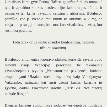
žurnalistas kartą gyrė Putiną. Tačiau gegužės 6 d. jis nutraukė
tylą ir apkaltino kritikus netolerancijos laboratorijos kūrimu ir
pasmerkė tai, ką jis pavadino cenzūra ir atskirtimi. Butafucco
pareiškė, kad jei bienalė imtų rinktis ne kūrinius, o kilmę, ne
vizijas, o pasus, ji nustotų būti tuo, kuo visada buvo: vieta, kur
susitinka pasaulis.
Tada direktorius paliko spaudos konferenciją, nespėjus
užduoti klausimų.
Butafucco argumentas ignoravo plakatų, kurie šią savaitę buvo
matomi visoje Venecijoje, pasekmes. Jie reklamuoja
įsivaizduojamus įvykius „Nematomame paviljone“, kuriame
eksponuojami Ukrainos menininkų, tokių kaip Volodymyras
Vakulenko, nušautas, kai rusai užėmė kaimą, kuriame jis
gyveno, darbai. Plakatuose rašoma: „Atšaukta. Nes autorių
nužudė Rusija“.
Bienalės kanalais apsodintuose soduose yra daugybė nuostabių