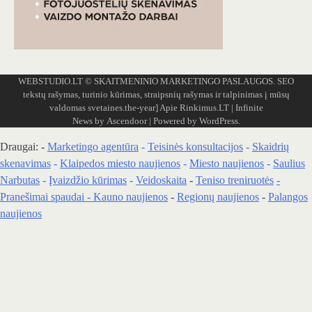
WEBSTUDIO.LT
© SKAITMENINIO MARKETINGO PASLAUGOS. SEO
tekstų rašymas, turinio kūrimas, straipsnių rašymas ir talpinimas į mūsų
valdomas svetaines.the-year]
Apie Rinkimus.LT
| Infinite
News by
Ascendoor
| Powered by
WordPress
.
Draugai: -
Marketingo agentūra
-
Teisinės konsultacijos
-
Skaidrių
skenavimas
-
Klaipedos miesto naujienos
-
Miesto naujienos
-
Saulius
Narbutas
-
Įvaizdžio kūrimas
-
Veidoskaita
-
Teniso treniruotės
-
Pranešimai spaudai -
Kauno naujienos
-
Regionų naujienos
-
Palangos
naujienos