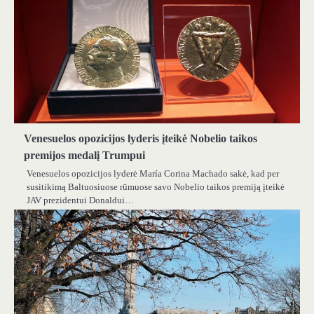
Venesuelos opozicijos lyderis įteikė Nobelio taikos
premijos medalį Trumpui
Venesuelos opozicijos lyderė María Corina Machado sakė, kad per
susitikimą Baltuosiuose rūmuose savo Nobelio taikos premiją įteikė
JAV prezidentui Donaldui…