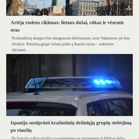
Artėja rudens ciklonas: lietaus dušai, rūkas ir vėsesnis
oras
Penktadienį dangus bus daugiausia debesuotas, nors Vakaruose jie bus
išvalyti. Kritulių grupė toliau judės į šiaurės rytus – naktimis
tikimasi…
Ispanija sustiprinti kraštutinių dešiniųjų grupių stebėjimą
po riaušių
Po keturių naktų riaušių ir susirėmimų su migrantais iš Afrikos šalių