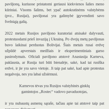
paviljonų, kuriuose pristatomi geriausi kiekvienos šalies meno
kūriniai. Visoms šalims, bet ypač autokratinėms valstybėms
(pvz., Rusijai), paviljonai yra galimybė įgyvendinti savo
švelniąją galią.
2022 metais Rusijos paviljono kuratoriai atsisakė dalyvauti,
protestuodami prieš invaziją į Ukrainą. Po dvejų metų paviljonas
buvo laikinai perduotas Bolivijai. Šiais metais rusai erdvę
užpildė apverstais medžiais ir eksperimentiniais garso
pasirodymais. Oficiali paviljono atstovė Anastasija Karneva,
paklausta, ar Rusija turi būti bienalėje, sakė, kad tai rusiška
erdvė, ir jie yra savo vietoje. Ji taip pat sakė, kad apie protestus
negalvoja, nes yra labai užsiėmusi.
Karnevos tėvas yra Rusijos valstybinės ginklų
gamintojos „Rostec“ vadovo pavaduotojas,
ir yra nubaustų asmenų sąraše, tačiau apie tai atstovė taip pat