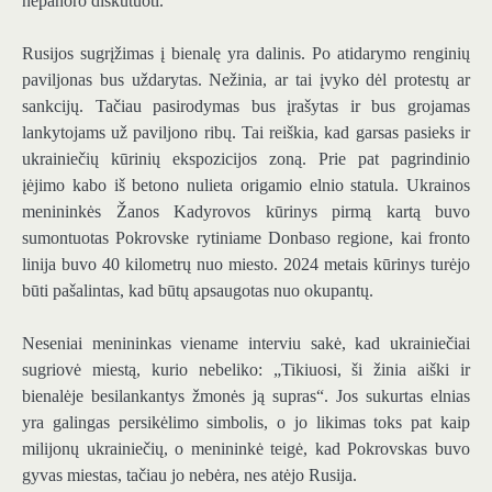
nepanoro diskutuoti.
Rusijos sugrįžimas į bienalę yra dalinis. Po atidarymo renginių
paviljonas bus uždarytas. Nežinia, ar tai įvyko dėl protestų ar
sankcijų. Tačiau pasirodymas bus įrašytas ir bus grojamas
lankytojams už paviljono ribų. Tai reiškia, kad garsas pasieks ir
ukrainiečių kūrinių ekspozicijos zoną. Prie pat pagrindinio
įėjimo kabo iš betono nulieta origamio elnio statula. Ukrainos
menininkės Žanos Kadyrovos kūrinys pirmą kartą buvo
sumontuotas Pokrovske rytiniame Donbaso regione, kai fronto
linija buvo 40 kilometrų nuo miesto. 2024 metais kūrinys turėjo
būti pašalintas, kad būtų apsaugotas nuo okupantų.
Neseniai menininkas viename interviu sakė, kad ukrainiečiai
sugriovė miestą, kurio nebeliko: „Tikiuosi, ši žinia aiški ir
bienalėje besilankantys žmonės ją supras“. Jos sukurtas elnias
yra galingas persikėlimo simbolis, o jo likimas toks pat kaip
milijonų ukrainiečių, o menininkė teigė, kad Pokrovskas buvo
gyvas miestas, tačiau jo nebėra, nes atėjo Rusija.