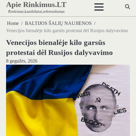
Apie Rinkimus.LT
Skip
to
Rinkimai,kandidatai,referendumai
content
Home
BALTIJOS ŠALIŲ NAUJIENOS
Venecijos bienalėje kilo garsūs protestai dėl Rusijos dalyvavimo
Venecijos bienalėje kilo garsūs
protestai dėl Rusijos dalyvavimo
8 gegužės, 2026