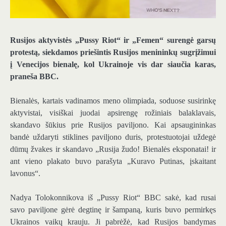
Rusijos aktyvistės „Pussy Riot“ ir „Femen“ surengė garsų
protestą, siekdamos priešintis Rusijos menininkų sugrįžimui
į Venecijos bienalę, kol Ukrainoje vis dar siaučia karas,
praneša BBC.
Bienalės, kartais vadinamos meno olimpiada, soduose susirinkę
aktyvistai, visiškai juodai apsirengę rožiniais balaklavais,
skandavo šūkius prie Rusijos paviljono. Kai apsaugininkas
bandė uždaryti stiklines paviljono duris, protestuotojai uždegė
dūmų žvakes ir skandavo „Rusija žudo! Bienalės eksponatai! ir
ant vieno plakato buvo parašyta „Kuravo Putinas, įskaitant
lavonus“.
Nadya Tolokonnikova iš „Pussy Riot“ BBC sakė, kad rusai
savo paviljone gėrė degtinę ir šampaną, kuris buvo permirkęs
Ukrainos vaikų krauju. Ji pabrėžė, kad Rusijos bandymas