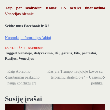
Taip pat skaitykite: Kallas: ES neteiks finansavimo
Venecijos bienalei
Sekite mus Facebook ir X!
Nuoroda į informacijos šaltinį
BALTIJOS ŠALIŲ NAUJIENOS
Tagged
bienalėje
,
dalyvavimo
,
dėl
,
garsus
,
kilo
,
protestai
,
Rusijos
,
Venecijos
Kaip Abraomo
Kas yra Trumpo naujojoje kovos su
Navigacija
susitarimai paskatino
terorizmu strategijoje? – Užsienio
tarp
naują konfliktų erą
politika
įrašų
Susiję įrašai