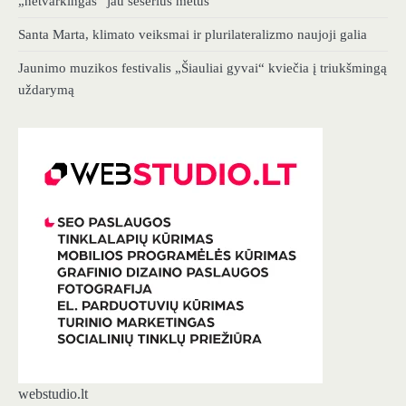
„netvarkingas“ jau šešerius metus
Santa Marta, klimato veiksmai ir plurilateralizmo naujoji galia
Jaunimo muzikos festivalis „Šiauliai gyvai“ kviečia į triukšmingą
uždarymą
webstudio.lt