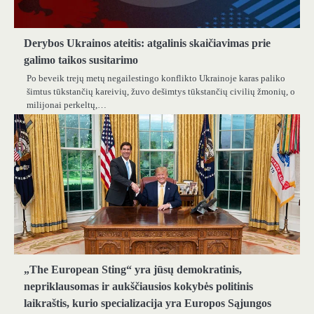
Derybos Ukrainos ateitis: atgalinis skaičiavimas prie
galimo taikos susitarimo
Po beveik trejų metų negailestingo konflikto Ukrainoje karas paliko
šimtus tūkstančių kareivių, žuvo dešimtys tūkstančių civilių žmonių, o
milijonai perkeltų,…
„The European Sting“ yra jūsų demokratinis,
nepriklausomas ir aukščiausios kokybės politinis
laikraštis, kurio specializacija yra Europos Sąjungos