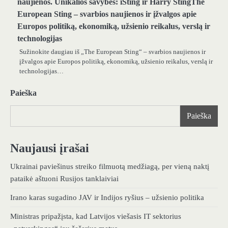
naujienos. Unikalios savybės: iSting ir Harry StingThe
European Sting – svarbios naujienos ir įžvalgos apie
Europos politiką, ekonomiką, užsienio reikalus, verslą ir
technologijas
Sužinokite daugiau iš „The European Sting“ – svarbios naujienos ir
įžvalgos apie Europos politiką, ekonomiką, užsienio reikalus, verslą ir
technologijas…
Paieška
Paieška
Naujausi įrašai
Ukrainai paviešinus streiko filmuotą medžiagą, per vieną naktį
pataikė aštuoni Rusijos tanklaiviai
Irano karas sugadino JAV ir Indijos ryšius – užsienio politika
Ministras pripažįsta, kad Latvijos viešasis IT sektorius