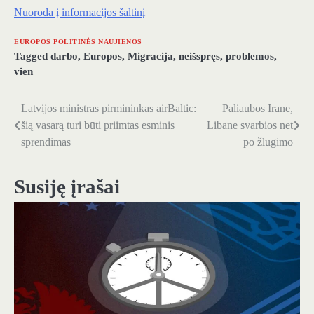
Nuoroda į informacijos šaltinį
EUROPOS POLITINĖS NAUJIENOS
Tagged
darbo
,
Europos
,
Migracija
,
neišspręs
,
problemos
,
vien
Latvijos ministras pirmininkas airBaltic:
Paliaubos Irane,
Navigacija
šią vasarą turi būti priimtas esminis
Libane svarbios net
tarp
sprendimas
po žlugimo
įrašų
Susiję įrašai