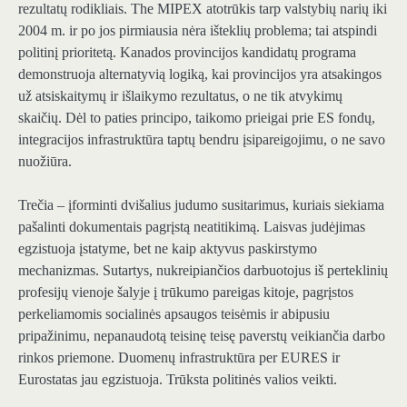
rezultatų rodikliais. The
MIPEX atotrūkis tarp valstybių narių iki
2004 m. ir po jos
pirmiausia nėra išteklių problema; tai atspindi
politinį prioritetą.
Kanados provincijos kandidatų programa
demonstruoja alternatyvią logiką, kai provincijos yra atsakingos
už atsiskaitymų ir išlaikymo rezultatus, o ne tik atvykimų
skaičių. Dėl to paties principo, taikomo prieigai prie ES fondų,
integracijos infrastruktūra taptų bendru įsipareigojimu, o ne savo
nuožiūra.
Trečia – įforminti dvišalius judumo susitarimus, kuriais siekiama
pašalinti dokumentais pagrįstą neatitikimą. Laisvas judėjimas
egzistuoja įstatyme, bet ne kaip aktyvus paskirstymo
mechanizmas. Sutartys, nukreipiančios darbuotojus iš perteklinių
profesijų vienoje šalyje į trūkumo pareigas kitoje, pagrįstos
perkeliamomis socialinės apsaugos teisėmis ir abipusiu
pripažinimu, nepanaudotą teisinę teisę paverstų veikiančia darbo
rinkos priemone. Duomenų infrastruktūra per
EURES
ir
Eurostatas jau egzistuoja. Trūksta politinės valios veikti.