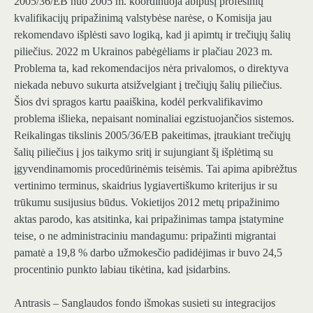
2005/36/EB
nuo 2005 m. koordinuoja abipusį profesinių
kvalifikacijų pripažinimą valstybėse narėse, o Komisija jau
rekomendavo išplėsti savo logiką, kad ji apimtų ir trečiųjų šalių
piliečius.
2022 m
Ukrainos pabėgėliams ir plačiau
2023 m
.
Problema ta, kad rekomendacijos nėra privalomos, o direktyva
niekada nebuvo sukurta atsižvelgiant į trečiųjų šalių piliečius.
Šios dvi spragos kartu paaiškina, kodėl perkvalifikavimo
problema išlieka, nepaisant nominaliai egzistuojančios sistemos.
Reikalingas tikslinis 2005/36/EB pakeitimas, įtraukiant trečiųjų
šalių piliečius į jos taikymo sritį ir sujungiant šį išplėtimą su
įgyvendinamomis procedūrinėmis teisėmis. Tai apima apibrėžtus
vertinimo terminus, skaidrius lygiavertiškumo kriterijus ir su
trūkumu susijusius būdus. Vokietijos
2012 metų pripažinimo
aktas
parodo, kas atsitinka, kai pripažinimas tampa įstatymine
teise, o ne administraciniu mandagumu: pripažinti migrantai
pamatė a
19,8 %
darbo užmokesčio padidėjimas ir buvo
24,5
procentinio punkto
labiau tikėtina, kad įsidarbins.
Antrasis – Sanglaudos fondo išmokas susieti su integracijos