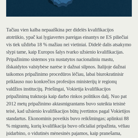
Tačiau vien kalba nepaaiškina per didelės kvalifikacijos
atotrūkio, ypač kai lygiavertes pareigas einantys ne ES piliečiai
vis tiek uždirba
18 %
mažiau nei vietiniai. Didelė dalis atsakymo
slypi tame, kaip Europos šalys tvarko užsienio kvalifikacijas.
Pripažinimo sistemos yra nustatytos nacionaliniu mastu,
išskaidytos valstybėse narėse ir dažnai silpnos. Italijoje dažnai
taikomos pripažinimo procedūros
lėčiau
,
labai biurokratinis
ir
priklauso nuo konkrečios profesijos ministerijų ir regionų
valdžios institucijų. Priešingai, Vokietija kvalifikacijos
pripažinimą traktuoja kaip darbo rinkos politikos dalį. Nuo pat
2012 metų pripažinimo aktas
migrantams buvo suteikta teisinė
teisė, kad užsienio kvalifikacijos būtų įvertintos pagal Vokietijos
standartus. Ekonominis poveikis buvo reikšmingas; aplinkui
88
%
migrantų, kurių kvalifikacija buvo oficialiai pripažinta, vėliau
įsidarbino, o vidutinės mėnesinės pajamos, kaip pranešama,