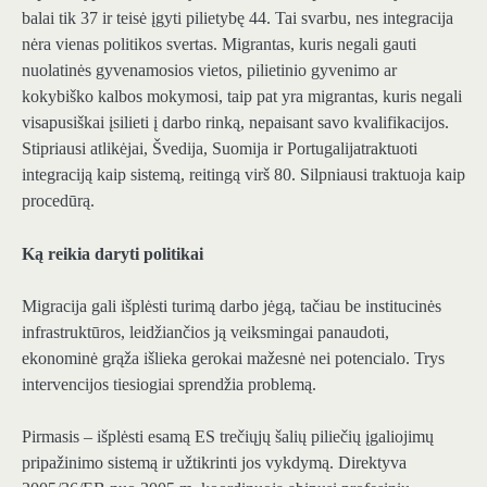
balai tik
37
ir teisė įgyti pilietybę
44
. Tai svarbu, nes integracija
nėra vienas politikos svertas. Migrantas, kuris negali gauti
nuolatinės gyvenamosios vietos, pilietinio gyvenimo ar
kokybiško kalbos mokymosi, taip pat yra migrantas, kuris negali
visapusiškai įsilieti į darbo rinką, nepaisant savo kvalifikacijos.
Stipriausi atlikėjai,
Švedija, Suomija ir Portugalija
traktuoti
integraciją kaip sistemą, reitingą virš 80. Silpniausi traktuoja kaip
procedūrą.
Ką reikia daryti politikai
Migracija gali išplėsti turimą darbo jėgą, tačiau be institucinės
infrastruktūros, leidžiančios ją veiksmingai panaudoti,
ekonominė grąža išlieka gerokai mažesnė nei potencialo. Trys
intervencijos tiesiogiai sprendžia problemą.
Pirmasis – išplėsti esamą ES trečiųjų šalių piliečių įgaliojimų
pripažinimo sistemą ir užtikrinti jos vykdymą.
Direktyva