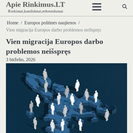
Apie Rinkimus.LT
Skip
to
Rinkimai,kandidatai,referendumai
content
Home
Europos politinės naujienos
Vien migracija Europos darbo problemos neišspręs
Vien migracija Europos darbo
problemos neišspręs
3 birželio, 2026