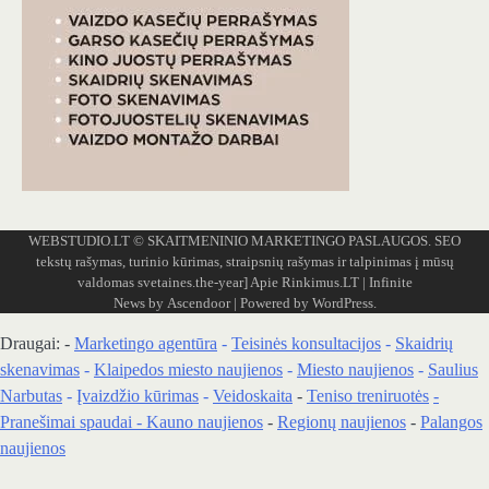
WEBSTUDIO.LT
© SKAITMENINIO MARKETINGO PASLAUGOS. SEO
tekstų rašymas, turinio kūrimas, straipsnių rašymas ir talpinimas į mūsų
valdomas svetaines.the-year]
Apie Rinkimus.LT
| Infinite
News by
Ascendoor
| Powered by
WordPress
.
Draugai: -
Marketingo agentūra
-
Teisinės konsultacijos
-
Skaidrių
skenavimas
-
Klaipedos miesto naujienos
-
Miesto naujienos
-
Saulius
Narbutas
-
Įvaizdžio kūrimas
-
Veidoskaita
-
Teniso treniruotės
-
Pranešimai spaudai -
Kauno naujienos
-
Regionų naujienos
-
Palangos
naujienos