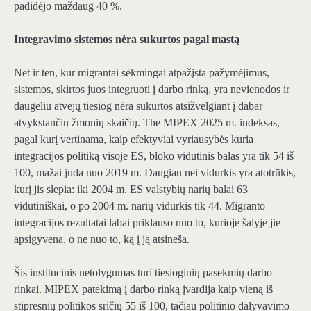
padidėjo maždaug
40 %
.
Integravimo sistemos nėra sukurtos pagal mastą
Net ir ten, kur migrantai sėkmingai atpažįsta pažymėjimus,
sistemos, skirtos juos integruoti į darbo rinką, yra nevienodos ir
daugeliu atvejų tiesiog nėra sukurtos atsižvelgiant į dabar
atvykstančių žmonių skaičių. The
MIPEX
2025 m. indeksas,
pagal kurį vertinama, kaip efektyviai vyriausybės kuria
integracijos politiką visoje ES, bloko vidutinis balas yra tik
54
iš
100, mažai juda nuo 2019 m. Daugiau nei vidurkis yra atotrūkis,
kurį jis slepia: iki 2004 m. ES valstybių narių balai
63
vidutiniškai, o po 2004 m. narių vidurkis tik
44
. Migranto
integracijos rezultatai labai priklauso nuo to, kurioje šalyje jie
apsigyvena, o ne nuo to, ką į ją atsineša.
Šis institucinis netolygumas turi tiesioginių pasekmių darbo
rinkai. MIPEX patekimą į darbo rinką įvardija kaip vieną iš
stipresnių politikos sričių
55
iš 100, tačiau politinio dalyvavimo