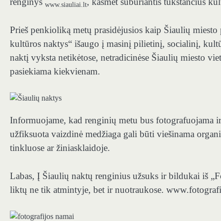
renginys
, kasmet suburiantis tūkstančius ku
www.siauliai.lt
Prieš penkioliką metų prasidėjusios kaip Šiaulių miesto 
kultūros
naktys“ išaugo į masinį pilietinį, socialinį, ku
naktį vyksta netikėtose, netradicinėse Šiaulių miesto viet
pasiekiama kiekvienam.
Informuojame, kad renginių metu bus fotografuojama i
užfiksuota vaizdinė medžiaga gali būti viešinama organiza
tinkluose ar žiniasklaidoje.
Labas, Į Šiaulių naktų renginius užsuks ir bildukai iš „
liktų ne tik atmintyje, bet ir nuotraukose. www.fotograf