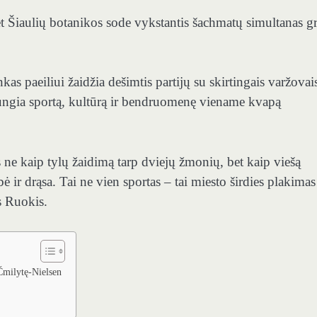
et Šiaulių botanikos sode vykstantis šachmatų simultanas gr
as paeiliui žaidžia dešimtis partijų su skirtingais varžovais
jungia sportą, kultūrą ir bendruomenę viename kvapą
 ne kaip tylų žaidimą tarp dviejų žmonių, bet kaip viešą
bė ir drąsa. Tai ne vien sportas – tai miesto širdies plakimas
s Ruokis.
 Čmilytę‑Nielsen