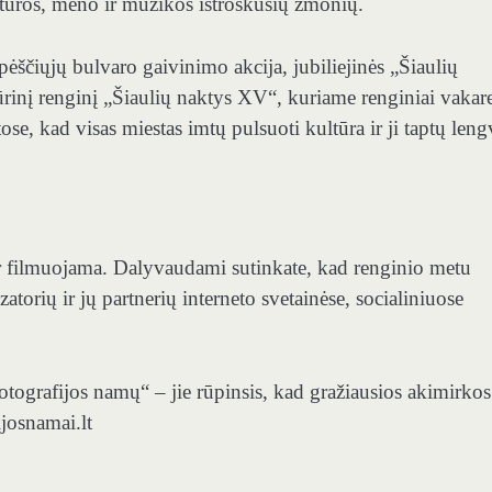
ltūros, meno ir muzikos ištroškusių žmonių.
pėščiųjų bulvaro gaivinimo akcija, jubiliejinės „Šiaulių
ltūrinį renginį „Šiaulių naktys XV“, kuriame renginiai vakare
ose, kad visas miestas imtų pulsuoti kultūra ir ji taptų leng
r filmuojama. Dalyvaudami sutinkate, kad renginio metu
torių ir jų partnerių interneto svetainėse, socialiniuose
Fotografijos namų“ – jie rūpinsis, kad gražiausios akimirkos
ijosnamai.lt