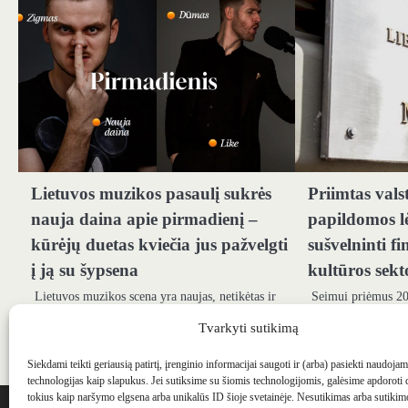
Lietuvos muzikos pasaulį sukrės
Priimtas vals
nauja daina apie pirmadienį –
papildomos lė
kūrėjų duetas kviečia jus pažvelgti
sušvelninti 
į ją su šypsena
kultūros sekt
Lietuvos muzikos scena yra naujas, netikėtas ir
Seimui priėmus 20
įdomus projektas. Kūrėjas, laidos vedėjas ir
biudžetą, jame įtvi
Tvarkyti sutikimą
atlikėjas Donatas Šimkus-dūmas kartu su
kultūros sričiai. E
charizmatišku aktoriumi…
biudžete papildom
Siekdami teikti geriausią patirtį, įrenginio informacijai saugoti ir (arba) pasiekti naudoja
technologijas kaip slapukus. Jei sutiksime su šiomis technologijomis, galėsime apdoroti
WEBSTUDIO.LT
© SKAITMENINIO MARKETINGO PASLAUGOS. SEO tekstų r
tokius kaip naršymo elgsena arba unikalūs ID šioje svetainėje. Nesutikimas arba sutiki