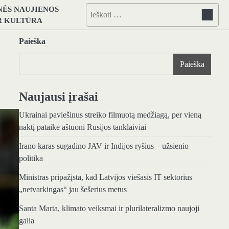
NĖS NAUJIENOS
Ieškoti:
IR KULTŪRA
Paieška
Paieška
Naujausi įrašai
Ukrainai paviešinus streiko filmuotą medžiagą, per vieną
naktį pataikė aštuoni Rusijos tanklaiviai
Irano karas sugadino JAV ir Indijos ryšius – užsienio
politika
Ministras pripažįsta, kad Latvijos viešasis IT sektorius
„netvarkingas“ jau šešerius metus
Santa Marta, klimato veiksmai ir plurilateralizmo naujoji
galia