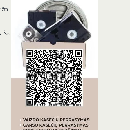
įžta
. Šis