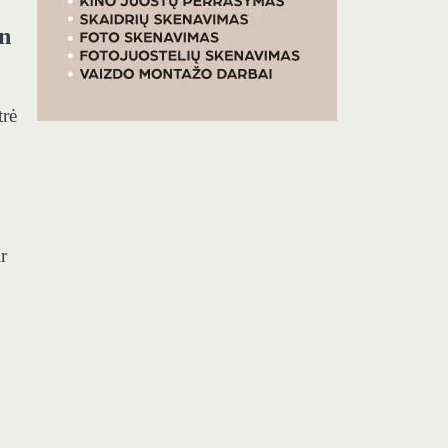
en
trė
r