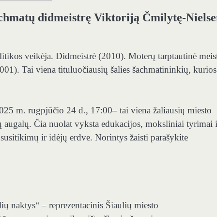
šachmatų didmeistrę Viktoriją Čmilytę‑Niels
itikos veikėja. Didmeistrė (2010). Moterų tarptautinė meis
001). Tai viena tituluočiausių šalies šachmatininkių, kurios
025 m. rugpjūčio 24 d., 17:00– tai viena žaliausių miesto
ų augalų. Čia nuolat vyksta edukacijos, moksliniai tyrimai i
 susitikimų ir idėjų erdve. Norintys žaisti parašykite
lių naktys“ – reprezentacinis Šiaulių miesto