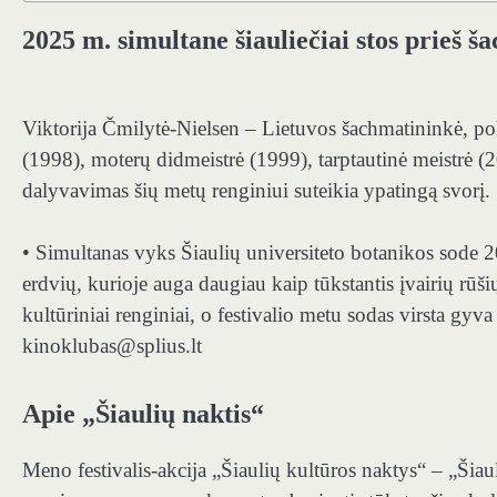
2025 m. simultane šiauliečiai stos prieš 
Viktorija Čmilytė‑Nielsen – Lietuvos šachmatininkė, pol
(1998), moterų didmeistrė (1999), tarptautinė meistrė (2
dalyvavimas šių metų renginiui suteikia ypatingą svorį.
• Simultanas vyks Šiaulių universiteto botanikos sode 2
erdvių, kurioje auga daugiau kaip tūkstantis įvairių rūši
kultūriniai renginiai, o festivalio metu sodas virsta gyva
kinoklubas@splius.lt
Apie „Šiaulių naktis“
Meno festivalis-akcija „Šiaulių kultūros naktys“ – „Šiau