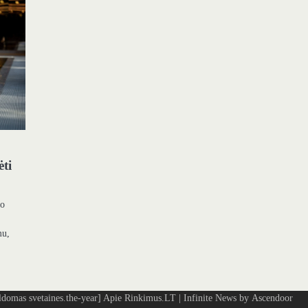
ėti
io
mu,
omas svetaines.the-year]
Apie Rinkimus.LT
| Infinite News by
Ascendoor