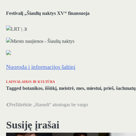
Festivalį „Šiaulių naktys XV“ finansuoja
Nuoroda į informacijos šaltinį
LAISVALAIKIS IR KULTŪRA
Tagged
botanikos
,
iššūkį
,
meistrė
,
mes
,
miestui
,
prieš
,
šachmatų
Peržiūrėkite „Hasselt“ atostogas be vargo
Navigacija
tarp
Susiję įrašai
įrašų