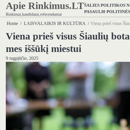
Apie Rinkimus.LT
Skip
ŠALIES POLITIKOS 
to
PASAULI0 POLITINĖ
Rinkimai,kandidatai,referendumai
content
Home
LAISVALAIKIS IR KULTŪRA
Viena prieš visus Šia
Viena prieš visus Šiaulių bot
mes iššūkį miestui
9 rugpjūčio, 2025