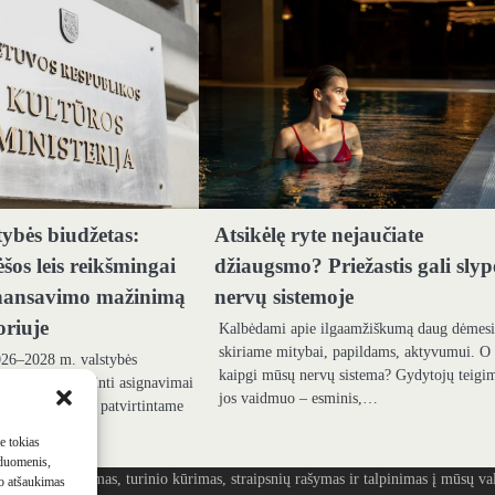
tybės biudžetas:
Atsikėlę ryte nejaučiate
šos leis reikšmingai
džiaugsmo? Priežastis gali slyp
finansavimo mažinimą
nervų sistemoje
oriuje
Kalbėdami apie ilgaamžiškumą daug dėmes
skiriame mitybai, papildams, aktyvumui. O
26–2028 m. valstybės
kaipgi mūsų nervų sistema? Gydytojų teigi
rtinti ir patikslinti asignavimai
jos vaidmuo – esminis,…
sminis pokytis – patvirtintame
ai skiriami…
me tokias
 duomenis,
ašymas, turinio kūrimas, straipsnių rašymas ir talpinimas į mūsų vald
mo atšaukimas