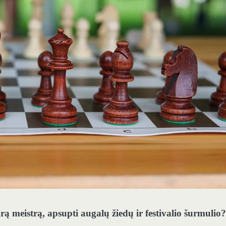
krą meistrą, apsupti augalų žiedų ir festivalio šurmulio?