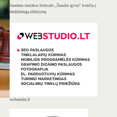
Jaunimo muzikos festivalis „Šiauliai gyvai“ kviečia į
triukšmingą uždarymą
webstudio.lt