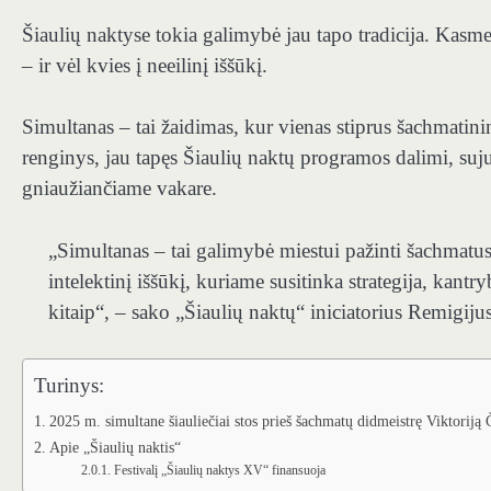
Šiaulių naktyse tokia galimybė jau tapo tradicija. Kasm
– ir vėl kvies į neeilinį iššūkį.
Simultanas – tai žaidimas, kur vienas stiprus šachmatinink
renginys, jau tapęs Šiaulių naktų programos dalimi, su
gniaužiančiame vakare.
„Simultanas – tai galimybė miestui pažinti šachmatus
intelektinį iššūkį, kuriame susitinka strategija, kantry
kitaip“, – sako „Šiaulių naktų“ iniciatorius Remigiju
Turinys:
2025 m. simultane šiauliečiai stos prieš šachmatų didmeistrę Viktoriją
Apie „Šiaulių naktis“
Festivalį „Šiaulių naktys XV“ finansuoja