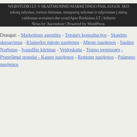
WEBSTUDIO.LT
© SKAITMENINIO MARKETINGO PASLAUGOS. SEO
tekstų rašymas, turinio kūrimas, straipsnių rašymas ir talpinimas į mūsų
valdomas svetaines.the-year]
Apie Rinkimus.LT
| Infinite
News by
Ascendoor
| Powered by
WordPress
.
Draugai: -
Marketingo agentūra
-
Teisinės konsultacijos
-
Skaidrių
skenavimas
-
Klaipedos miesto naujienos
-
Miesto naujienos
-
Saulius
Narbutas
-
Įvaizdžio kūrimas
-
Veidoskaita
-
Teniso treniruotės
-
Pranešimai spaudai -
Kauno naujienos
-
Regionų naujienos
-
Palangos
naujienos