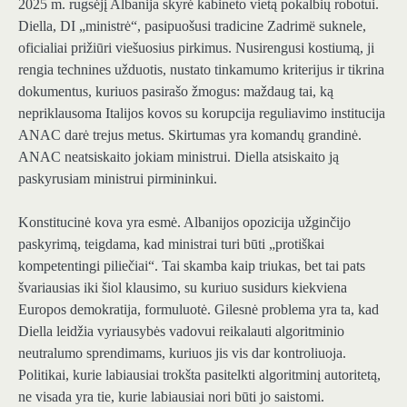
2025 m. rugsėjį Albanija skyrė kabineto vietą pokalbių robotui.
Diella, DI „ministrė“, pasipuošusi tradicine Zadrimë suknele,
oficialiai prižiūri viešuosius pirkimus. Nusirengusi kostiumą, ji
rengia technines užduotis, nustato tinkamumo kriterijus ir tikrina
dokumentus, kuriuos pasirašo žmogus: maždaug tai, ką
nepriklausoma Italijos kovos su korupcija reguliavimo institucija
ANAC darė trejus metus. Skirtumas yra komandų grandinė.
ANAC neatsiskaito jokiam ministrui. Diella atsiskaito ją
paskyrusiam ministrui pirmininkui.
Konstitucinė kova yra esmė. Albanijos opozicija užginčijo
paskyrimą, teigdama, kad ministrai turi būti „protiškai
kompetentingi piliečiai“. Tai skamba kaip triukas, bet tai pats
švariausias iki šiol klausimo, su kuriuo susidurs kiekviena
Europos demokratija, formuluotė. Gilesnė problema yra ta, kad
Diella leidžia vyriausybės vadovui reikalauti algoritminio
neutralumo sprendimams, kuriuos jis vis dar kontroliuoja.
Politikai, kurie labiausiai trokšta pasitelkti algoritminį autoritetą,
ne visada yra tie, kurie labiausiai nori būti jo saistomi.