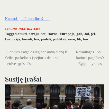
Nuoroda į informacijos šaltinį
EUROPOS POLITIKA PLIUS
Tagged
atlikti
,
atveju
,
bet
,
Darbą
,
Europoje
,
gali
,
Jai
,
jei
,
korupcija
,
kovoti
,
leis
,
padėti
,
politikai
,
savo
,
tik
,
tuo
Latvijos Latgalos regione antrą dieną iš
Reikalingas JAV
Navigacija
eilės paskelbtas įspėjimas dėl oro
karinės pagalbos
tarp
erdvės grėsmės
Egiptui tyrimas
įrašų
Susiję įrašai