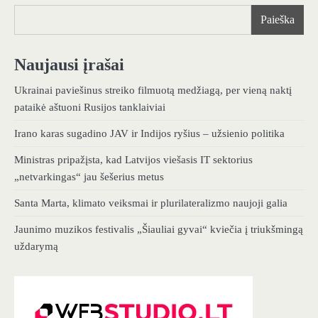
Paieška
Naujausi įrašai
Ukrainai paviešinus streiko filmuotą medžiagą, per vieną naktį
pataikė aštuoni Rusijos tanklaiviai
Irano karas sugadino JAV ir Indijos ryšius – užsienio politika
Ministras pripažįsta, kad Latvijos viešasis IT sektorius
„netvarkingas“ jau šešerius metus
Santa Marta, klimato veiksmai ir plurilateralizmo naujoji galia
Jaunimo muzikos festivalis „Šiauliai gyvai“ kviečia į triukšmingą
uždarymą