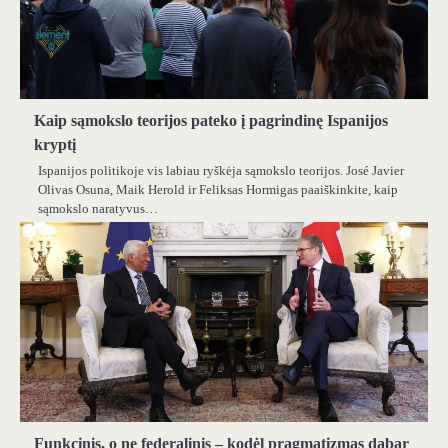
Kaip sąmokslo teorijos pateko į pagrindinę Ispanijos
kryptį
Ispanijos politikoje vis labiau ryškėja sąmokslo teorijos. José Javier
Olivas Osuna, Maik Herold ir Feliksas Hormigas paaiškinkite, kaip
sąmokslo naratyvus…
Funkcinis, o ne federalinis – kodėl pragmatizmas dabar