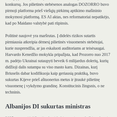
konkursų. Jos pilietinės stebėsenos analogas DOZORRO buvo
pirmoji platforma prieš viešųjų pirkimų aptikimo mašininio
mokymosi platformą. ES AI aktas, nes reformatoriai nepatikėjo,
kad po Maidano valstybė pati rūpinsis.
Politinė naujovė yra maršrutas. Į didelės rizikos sutartis
pirmiausia atkreipia dėmesį pilietinės visuomenės stebėtojai,
kurie nusprendžia, ar jas eskaluoti auditoriams ar teisėsaugai.
Harvardo Kenedžio mokykla pripažįsta, kad Prozorro nuo 2017
m. padėjo Ukrainai sutaupyti beveik 6 milijardus dolerių, kurių
didžioji dalis sutampa su viso masto karu. Dizainas, kurį
Briuselis dabar kodifikuoja kaip geriausią praktiką, buvo
sukurtas Kijeve prieš aštuonerius metus ir įtraukė pilietinę
visuomenę į vykdymo grandinę. Konstitucinis žingsnis, o ne
techninis.
Albanijos DI sukurtas ministras