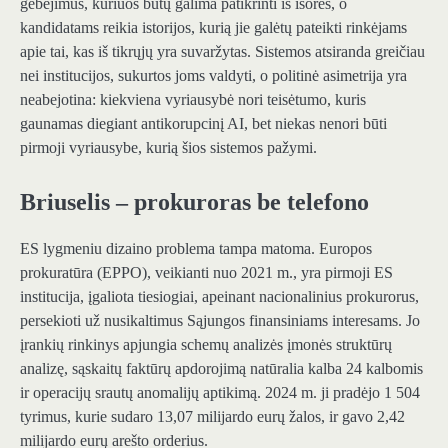
gebėjimus, kuriuos būtų galima patikrinti iš išorės, o
kandidatams reikia istorijos, kurią jie galėtų pateikti rinkėjams
apie tai, kas iš tikrųjų yra suvaržytas. Sistemos atsiranda greičiau
nei institucijos, sukurtos joms valdyti, o politinė asimetrija yra
neabejotina: kiekviena vyriausybė nori teisėtumo, kuris
gaunamas diegiant antikorupcinį AI, bet niekas nenori būti
pirmoji vyriausybe, kurią šios sistemos pažymi.
Briuselis – prokuroras be telefono
ES lygmeniu dizaino problema tampa matoma. Europos
prokuratūra (EPPO), veikianti nuo 2021 m., yra pirmoji ES
institucija, įgaliota tiesiogiai, apeinant nacionalinius prokurorus,
persekioti už nusikaltimus Sąjungos finansiniams interesams. Jo
įrankių rinkinys apjungia schemų analizės įmonės struktūrų
analizę, sąskaitų faktūrų apdorojimą natūralia kalba 24 kalbomis
ir operacijų srautų anomalijų aptikimą. 2024 m. ji pradėjo 1 504
tyrimus, kurie sudaro 13,07 milijardo eurų žalos, ir gavo 2,42
milijardo eurų arešto orderius.