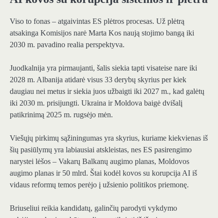
Viso to fonas – atgaivintas ES plėtros procesas. Už plėtrą
atsakinga Komisijos narė Marta Kos naują stojimo bangą iki
2030 m. pavadino realia perspektyva.
Juodkalnija yra pirmaujanti, šalis siekia tapti visateise nare iki
2028 m. Albanija atidarė visus 33 derybų skyrius per kiek
daugiau nei metus ir siekia juos užbaigti iki 2027 m., kad galėtų
iki 2030 m. prisijungti. Ukraina ir Moldova baigė dvišalį
patikrinimą 2025 m. rugsėjo mėn.
Viešųjų pirkimų sąžiningumas yra skyrius, kuriame kiekvienas iš
šių pasiūlymų yra labiausiai atskleistas, nes ES pasirengimo
narystei lėšos – Vakarų Balkanų augimo planas, Moldovos
augimo planas ir 50 mlrd. Štai kodėl kovos su korupcija AI iš
vidaus reformų temos perėjo į užsienio politikos priemonę.
Briuseliui reikia kandidatų, galinčių parodyti vykdymo