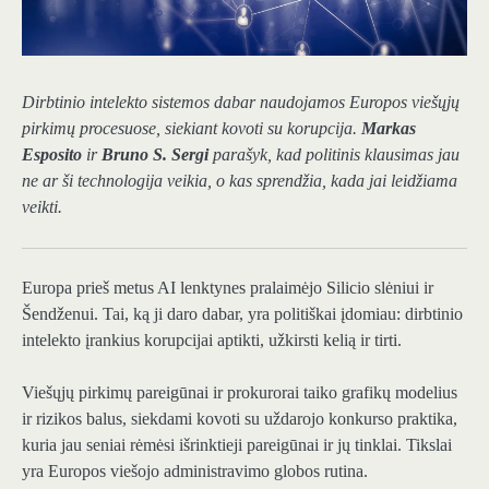
Dirbtinio intelekto sistemos dabar naudojamos Europos viešųjų
pirkimų procesuose, siekiant kovoti su korupcija.
Markas
Esposito
ir
Bruno S. Sergi
parašyk, kad politinis klausimas jau
ne ar ši technologija veikia, o kas sprendžia, kada jai leidžiama
veikti.
Europa prieš metus AI lenktynes ​​pralaimėjo Silicio slėniui ir
Šendženui. Tai, ką ji daro dabar, yra politiškai įdomiau: dirbtinio
intelekto įrankius korupcijai aptikti, užkirsti kelią ir tirti.
Viešųjų pirkimų pareigūnai ir prokurorai taiko grafikų modelius
ir rizikos balus, siekdami kovoti su uždarojo konkurso praktika,
kuria jau seniai rėmėsi išrinktieji pareigūnai ir jų tinklai. Tikslai
yra Europos viešojo administravimo globos rutina.