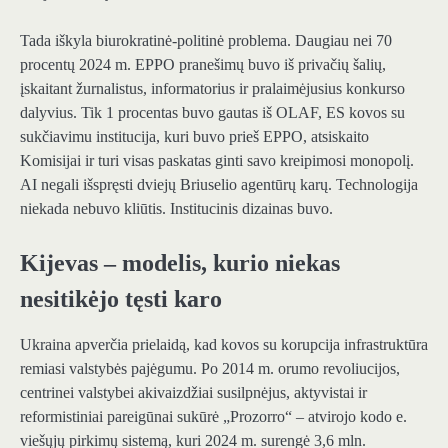
Tada iškyla biurokratinė-politinė problema. Daugiau nei 70
procentų 2024 m. EPPO pranešimų buvo iš privačių šalių,
įskaitant žurnalistus, informatorius ir pralaimėjusius konkurso
dalyvius. Tik 1 procentas buvo gautas iš OLAF, ES kovos su
sukčiavimu institucija, kuri buvo prieš EPPO, atsiskaito
Komisijai ir turi visas paskatas ginti savo kreipimosi monopolį.
AI negali išspręsti dviejų Briuselio agentūrų karų. Technologija
niekada nebuvo kliūtis. Institucinis dizainas buvo.
Kijevas – modelis, kurio niekas
nesitikėjo tęsti karo
Ukraina apverčia prielaidą, kad kovos su korupcija infrastruktūra
remiasi valstybės pajėgumu. Po 2014 m. orumo revoliucijos,
centrinei valstybei akivaizdžiai susilpnėjus, aktyvistai ir
reformistiniai pareigūnai sukūrė „Prozorro“ – atvirojo kodo e.
viešųjų pirkimų sistemą, kuri 2024 m. surengė 3,6 mln.