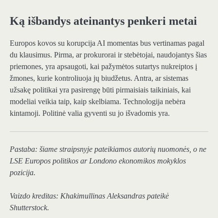
Ką išbandys ateinantys penkeri metai
Europos kovos su korupcija AI momentas bus vertinamas pagal
du klausimus. Pirma, ar prokurorai ir stebėtojai, naudojantys šias
priemones, yra apsaugoti, kai pažymėtos sutartys nukreiptos į
žmones, kurie kontroliuoja jų biudžetus. Antra, ar sistemas
užsakę politikai yra pasirengę būti pirmaisiais taikiniais, kai
modeliai veikia taip, kaip skelbiama. Technologija nebėra
kintamoji. Politinė valia gyventi su jo išvadomis yra.
Pastaba: šiame straipsnyje pateikiamos autorių nuomonės, o ne
LSE Europos politikos ar Londono ekonomikos mokyklos
pozicija.
Vaizdo kreditas:
Khakimullinas Aleksandras
pateikė
Shutterstock.