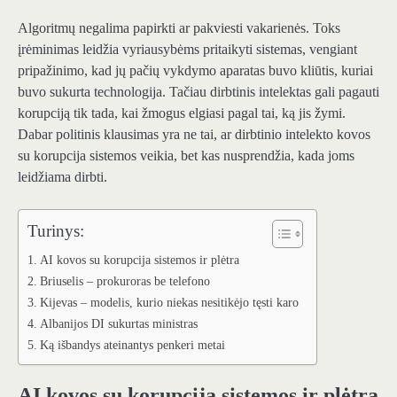
Algoritmų negalima papirkti ar pakviesti vakarienės. Toks
įrėminimas leidžia vyriausybėms pritaikyti sistemas, vengiant
pripažinimo, kad jų pačių vykdymo aparatas buvo kliūtis, kuriai
buvo sukurta technologija. Tačiau dirbtinis intelektas gali pagauti
korupciją tik tada, kai žmogus elgiasi pagal tai, ką jis žymi.
Dabar politinis klausimas yra ne tai, ar dirbtinio intelekto kovos
su korupcija sistemos veikia, bet kas nusprendžia, kada joms
leidžiama dirbti.
Turinys:
AI kovos su korupcija sistemos ir plėtra
Briuselis – prokuroras be telefono
Kijevas – modelis, kurio niekas nesitikėjo tęsti karo
Albanijos DI sukurtas ministras
Ką išbandys ateinantys penkeri metai
AI kovos su korupcija sistemos ir plėtra