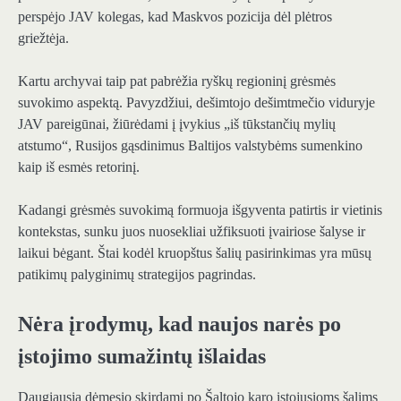
perspėjo JAV kolegas, kad Maskvos pozicija dėl plėtros
griežtėja.
Kartu archyvai taip pat pabrėžia ryškų regioninį grėsmės
suvokimo aspektą. Pavyzdžiui, dešimtojo dešimtmečio viduryje
JAV pareigūnai, žiūrėdami į įvykius „iš tūkstančių mylių
atstumo“, Rusijos gąsdinimus Baltijos valstybėms sumenkino
kaip iš esmės retorinį.
Kadangi grėsmės suvokimą formuoja išgyventa patirtis ir vietinis
kontekstas, sunku juos nuosekliai užfiksuoti įvairiose šalyse ir
laikui bėgant. Štai kodėl kruopštus šalių pasirinkimas yra mūsų
patikimų palyginimų strategijos pagrindas.
Nėra įrodymų, kad naujos narės po
įstojimo sumažintų išlaidas
Daugiausia dėmesio skirdami po Šaltojo karo įstojusioms šalims