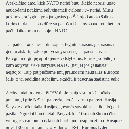
Apskaičiuojame, kiek NATO nariai būtų išleidę neprisijungę,
naudodami patikimą palyginamąjį etaloną
ne
– nariai. Mūsų
požiūris yra lyginti prisijungusius po Šaltojo karo su šalimis,
kurios tikriausiai susidūrė su panašiu Rusijos spaudimu, bet tuo
pačiu laikotarpiu neįstojo į NATO.
Tai padeda grėsmės aplinkoje palyginti panašius į panašius ir
geriau atskirti, kokie pokyčiai yra susiję su pačia naryste.
Palyginimo grupę apribojame valstybėmis, kurios po Šaltojo
karo aktyviai siekė narystės NATO (net jei jos galiausiai
neįstojo). Taip pat plečiame imtį įtraukdami neutralias Europos
šalis, o tai padidina stebėjimų skaičių ir pagerina statistinę galią.
Archyviniai įrodymai iš JAV diplomatijos su trokštančiais
prisijungti prie NATO pabrėžia, kodėl svarbu pabrėžti Rusiją.
Šalys, esančios šalia Rusijos, grėsmės suvokimas laikui bėgant
pasikeitė greitai ir netikėtai. Pavyzdžiui, 10-ojo dešimtmečio
viduryje susirūpinimas kilo dėl politinio neapibrėžtumo Rusijoje
prieš 1996 m. rinkimus, o Vidurio ir Rytų Europos lyderiai