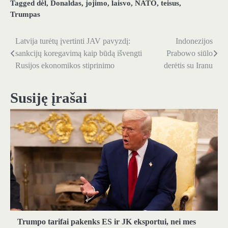
Tagged
dėl
,
Donaldas
,
jojimo
,
laisvo
,
NATO
,
teisus
,
Trumpas
Latvija turėtų įvertinti JAV pavyzdį:
Indonezijos
Navigacija
sankcijų koregavimą kaip būdą išvengti
Prabowo siūlo
tarp
Rusijos ekonomikos stiprinimo
derėtis su Iranu
įrašų
Susiję įrašai
Trumpo tarifai pakenks ES ir JK eksportui, nei mes