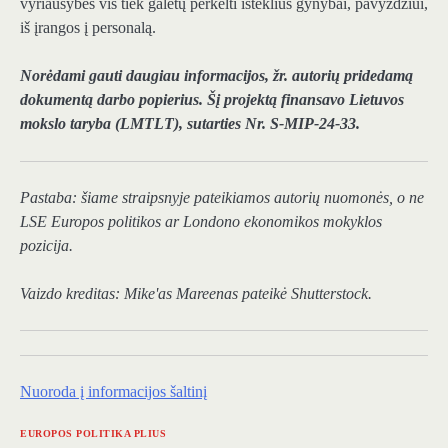
vyriausybės vis tiek galėtų perkelti išteklius gynybai, pavyzdžiui,
iš įrangos į personalą.
Norėdami gauti daugiau informacijos, žr. autorių pridedamą
dokumentą
darbo popierius
. Šį projektą finansavo Lietuvos
mokslo taryba (LMTLT), sutarties Nr. S-MIP-24-33.
Pastaba: šiame straipsnyje pateikiamos autorių nuomonės, o ne
LSE Europos politikos ar Londono ekonomikos mokyklos
pozicija.
Vaizdo kreditas:
Mike'as Mareenas
pateikė Shutterstock.
Nuoroda į informacijos šaltinį
EUROPOS POLITIKA PLIUS