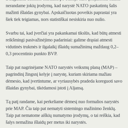
nerandame jokių įrodymų, kad narystė NATO paskatintų šalis
mažinti išlaidas gynybai. Apskaičiuotas poveikis paprastai yra
šiek tiek teigiamas, nors statistiškai nesiskiria nuo nulio.
Svarbu tai, kad įverčiai yra pakankamai tikslūs, kad būtų atmesti
reikšmingi pasivažinėjimo padariniai: galime drąsiai atmesti
vidutinės trukmės ir ilgalaikį išlaidų sumažinimą maždaug 0,2–
0,3 procentinio punkto BVP.
Taip pat nagrinėjame NATO narystės veiksmų planą (MAP) –
pagrindinį žingsnį kelyje į narystę, kuriam skiriama mažiau
dėmesio, kad įvertintume, ar vyriausybės pradeda koreguoti savo
išlaidas gynybai, tikėdamosi įstoti į Aljansą.
Tą patį randame, kai perkeliame dėmesį nuo formalios narystės
prie MAP. Čia taip pat nematyti sistemingo mažinimo ženklų.
Taip pat nematome aiškių numatymo įrodymų, o tai reiškia, kad
šalys nemažina išlaidų per metus iki narystės.