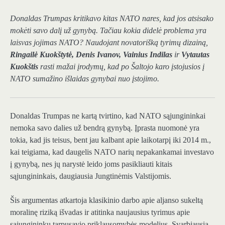
Donaldas Trumpas kritikavo kitas NATO nares, kad jos atsisako
mokėti savo dalį už gynybą. Tačiau kokia didelė problema yra
laisvas jojimas NATO? Naudojant novatorišką tyrimų dizainą,
Ringailė Kuokštytė, Denis Ivanov, Vainius Indilas
ir
Vytautas
Kuokštis
rasti mažai įrodymų, kad po Šaltojo karo įstojusios į
NATO sumažino išlaidas gynybai nuo įstojimo.
Donaldas Trumpas ne kartą tvirtino, kad NATO sąjungininkai
nemoka savo dalies už bendrą gynybą. Įprasta nuomonė yra
tokia, kad jis teisus, bent jau kalbant apie laikotarpį iki 2014 m.,
kai teigiama, kad daugelis NATO narių nepakankamai investavo
į gynybą, nes jų narystė leido joms pasikliauti kitais
sąjungininkais, daugiausia Jungtinėmis Valstijomis.
Šis argumentas atkartoja klasikinio darbo apie aljanso sukeltą
moralinę riziką išvadas ir atitinka naujausius tyrimus apie
sąjungininkų tarpusavio priklausomybės modelius. Svarbiausia