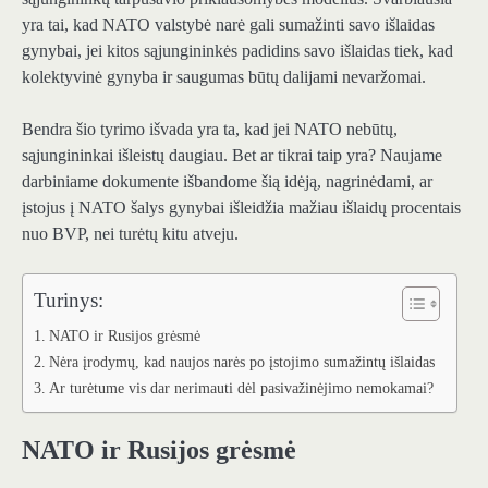
yra tai, kad NATO valstybė narė gali sumažinti savo išlaidas
gynybai, jei kitos sąjungininkės padidins savo išlaidas tiek, kad
kolektyvinė gynyba ir saugumas būtų dalijami nevaržomai.
Bendra šio tyrimo išvada yra ta, kad jei NATO nebūtų,
sąjungininkai išleistų daugiau. Bet ar tikrai taip yra? Naujame
darbiniame dokumente išbandome šią idėją, nagrinėdami, ar
įstojus į NATO šalys gynybai išleidžia mažiau išlaidų procentais
nuo BVP, nei turėtų kitu atveju.
Turinys:
NATO ir Rusijos grėsmė
Nėra įrodymų, kad naujos narės po įstojimo sumažintų išlaidas
Ar turėtume vis dar nerimauti dėl pasivažinėjimo nemokamai?
NATO ir Rusijos grėsmė