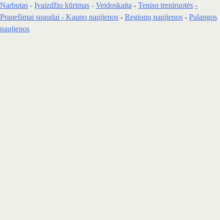
Narbutas
-
Įvaizdžio kūrimas
-
Veidoskaita
-
Teniso treniruotės
-
Pranešimai spaudai -
Kauno naujienos
-
Regionų naujienos
-
Palangos
naujienos