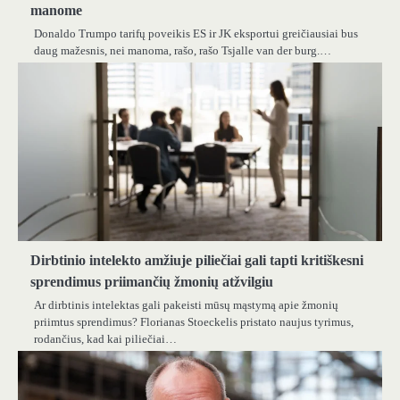
manome
Donaldo Trumpo tarifų poveikis ES ir JK eksportui greičiausiai bus
daug mažesnis, nei manoma, rašo, rašo Tsjalle van der burg.…
Dirbtinio intelekto amžiuje piliečiai gali tapti kritiškesni
sprendimus priimančių žmonių atžvilgiu
Ar dirbtinis intelektas gali pakeisti mūsų mąstymą apie žmonių
priimtus sprendimus? Florianas Stoeckelis pristato naujus tyrimus,
rodančius, kad kai piliečiai…