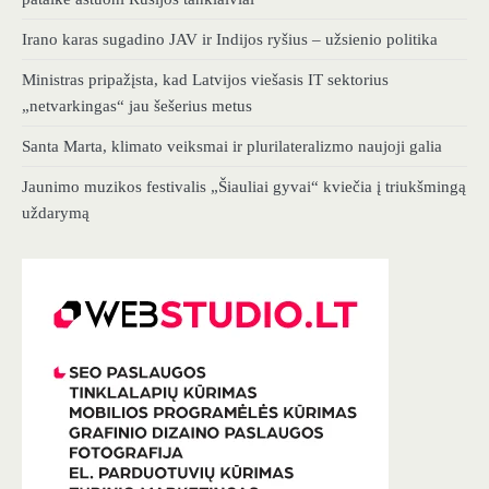
Irano karas sugadino JAV ir Indijos ryšius – užsienio politika
Ministras pripažįsta, kad Latvijos viešasis IT sektorius
„netvarkingas“ jau šešerius metus
Santa Marta, klimato veiksmai ir plurilateralizmo naujoji galia
Jaunimo muzikos festivalis „Šiauliai gyvai“ kviečia į triukšmingą
uždarymą