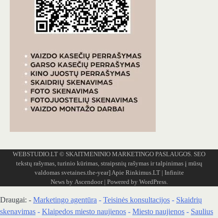
WEBSTUDIO.LT
© SKAITMENINIO MARKETINGO PASLAUGOS. SEO
tekstų rašymas, turinio kūrimas, straipsnių rašymas ir talpinimas į mūsų
valdomas svetaines.the-year]
Apie Rinkimus.LT
| Infinite
News by
Ascendoor
| Powered by
WordPress
.
Draugai: -
Marketingo agentūra
-
Teisinės konsultacijos
-
Skaidrių
skenavimas
-
Klaipedos miesto naujienos
-
Miesto naujienos
-
Saulius