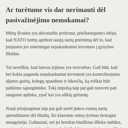
Ar turėtume vis dar nerimauti dėl
pasivažinėjimo nemokamai?
Mūsų išvados yra akivaizdūs įrodymai, prieštaraujantys idėjai,
kad NATO turėtų apriboti naujų narių priėmimą dėl to, kad
įstojusios jos sistemingai nepakankamai investuos į gynybos
išlaidas.
Tai nereiškia, kad laisvas jojimas yra nesvarbus. Gali būti, kad
bet kokia pagunda nepakankamai investuoti yra kontroliuojama
aljanso gairių, kolegų spaudimo ir lūkesčių, ką reiškia būti
patikimu sąjungininku. Tokį impulsą taip pat gali nusverti pati
saugumo aplinka, ypač kai yra aiškių grėsmių.
Nauji prisijungimai taip pat gali turėti įtakos esamų narių
sprendimams dėl išlaidų, šio klausimo mūsų tyrimas tiesiogiai
nenagrinėja. Galiausiai, net jei bendras biudžetas išlieka stabilus,