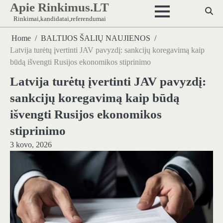
Apie Rinkimus.LT
Skip
to
Rinkimai,kandidatai,referendumai
content
Home
BALTIJOS ŠALIŲ NAUJIENOS
Latvija turėtų įvertinti JAV pavyzdį: sankcijų koregavimą kaip
būdą išvengti Rusijos ekonomikos stiprinimo
Latvija turėtų įvertinti JAV pavyzdį:
sankcijų koregavimą kaip būdą
išvengti Rusijos ekonomikos
stiprinimo
3 kovo, 2026