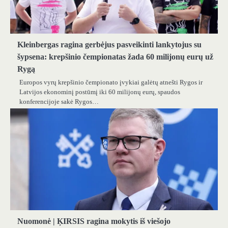
Kleinbergas ragina gerbėjus pasveikinti lankytojus su
šypsena: krepšinio čempionatas žada 60 milijonų eurų už
Rygą
Europos vyrų krepšinio čempionato įvykiai galėtų atnešti Rygos ir
Latvijos ekonominį postūmį iki 60 milijonų eurų, spaudos
konferencijoje sakė Rygos…
Nuomonė | ĶIRSIS ragina mokytis iš viešojo