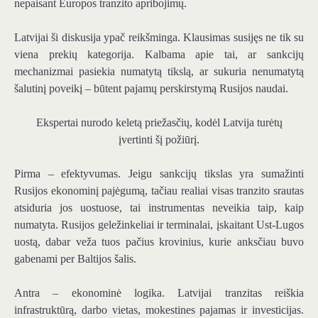
nepaisant Europos tranzito apribojimų.
Latvijai ši diskusija ypač reikšminga. Klausimas susijęs ne tik su
viena prekių kategorija. Kalbama apie tai, ar sankcijų
mechanizmai pasiekia numatytą tikslą, ar sukuria nenumatytą
šalutinį poveikį – būtent pajamų perskirstymą Rusijos naudai.
Ekspertai nurodo keletą priežasčių, kodėl Latvija turėtų
įvertinti šį požiūrį.
Pirma – efektyvumas. Jeigu sankcijų tikslas yra sumažinti
Rusijos ekonominį pajėgumą, tačiau realiai visas tranzito srautas
atsiduria jos uostuose, tai instrumentas neveikia taip, kaip
numatyta. Rusijos geležinkeliai ir terminalai, įskaitant Ust-Lugos
uostą, dabar veža tuos pačius krovinius, kurie anksčiau buvo
gabenami per Baltijos šalis.
Antra – ekonominė logika. Latvijai tranzitas reiškia
infrastruktūrą, darbo vietas, mokestines pajamas ir investicijas.