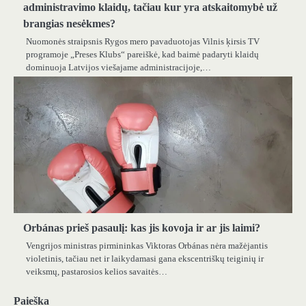
administravimo klaidų, tačiau kur yra atskaitomybė už
brangias nesėkmes?
Nuomonės straipsnis Rygos mero pavaduotojas Vilnis ķirsis TV
programoje „Preses Klubs“ pareiškė, kad baimė padaryti klaidų
dominuoja Latvijos viešajame administracijoje,…
Orbánas prieš pasaulį: kas jis kovoja ir ar jis laimi?
Vengrijos ministras pirmininkas Viktoras Orbánas nėra mažėjantis
violetinis, tačiau net ir laikydamasi gana ekscentriškų teiginių ir
veiksmų, pastarosios kelios savaitės…
Paieška