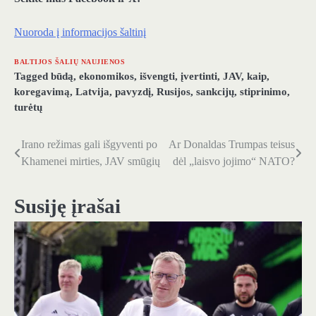
Nuoroda į informacijos šaltinį
BALTIJOS ŠALIŲ NAUJIENOS
Tagged
būdą
,
ekonomikos
,
išvengti
,
įvertinti
,
JAV
,
kaip
,
koregavimą
,
Latvija
,
pavyzdį
,
Rusijos
,
sankcijų
,
stiprinimo
,
turėtų
Irano režimas gali išgyventi po
Ar Donaldas Trumpas teisus
Navigacija
Khamenei mirties, JAV smūgių
dėl „laisvo jojimo“ NATO?
tarp
įrašų
Susiję įrašai