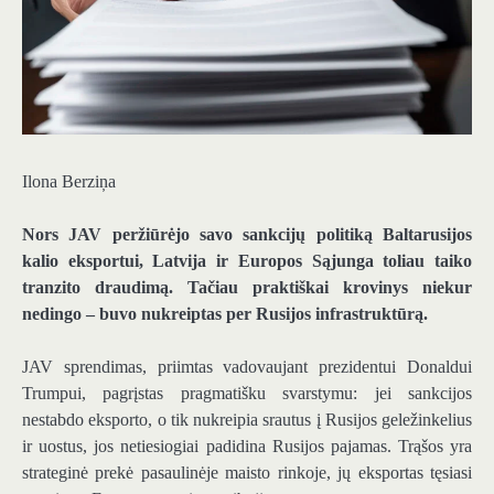
Ilona Berziņa
Nors JAV peržiūrėjo savo sankcijų politiką Baltarusijos
kalio eksportui, Latvija ir Europos Sąjunga toliau taiko
tranzito draudimą. Tačiau praktiškai krovinys niekur
nedingo – buvo nukreiptas per Rusijos infrastruktūrą.
JAV sprendimas, priimtas vadovaujant prezidentui Donaldui
Trumpui, pagrįstas pragmatišku svarstymu: jei sankcijos
nestabdo eksporto, o tik nukreipia srautus į Rusijos geležinkelius
ir uostus, jos netiesiogiai padidina Rusijos pajamas. Trąšos yra
strateginė prekė pasaulinėje maisto rinkoje, jų eksportas tęsiasi