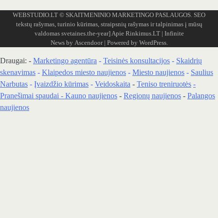
WEBSTUDIO.LT
© SKAITMENINIO MARKETINGO PASLAUGOS. SEO
tekstų rašymas, turinio kūrimas, straipsnių rašymas ir talpinimas į mūsų
valdomas svetaines.the-year]
Apie Rinkimus.LT
| Infinite
News by
Ascendoor
| Powered by
WordPress
.
Draugai: -
Marketingo agentūra
-
Teisinės konsultacijos
-
Skaidrių
skenavimas
-
Klaipedos miesto naujienos
-
Miesto naujienos
-
Saulius
Narbutas
-
Įvaizdžio kūrimas
-
Veidoskaita
-
Teniso treniruotės
-
Pranešimai spaudai -
Kauno naujienos
-
Regionų naujienos
-
Palangos
naujienos