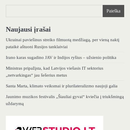
Paieška
Naujausi įrašai
Ukrainai paviešinus streiko filmuotą medžiagą, per vieną naktį
pataikė aštuoni Rusijos tanklaiviai
Irano karas sugadino JAV ir Indijos ryšius – užsienio politika
Ministras pripažįsta, kad Latvijos viešasis IT sektorius
„netvarkingas“ jau šešerius metus
Santa Marta, klimato veiksmai ir plurilateralizmo naujoji galia
Jaunimo muzikos festivalis „Šiauliai gyvai“ kviečia į triukšmingą
uždarymą