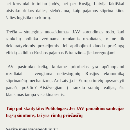
Jei kroviniai ir toliau judės, bet per Rusiją, Latvija faktiškai
atsisako rinkos dalies, stebėdama, kaip pajamos stiprina kitos
šalies logistikos sektorių.
Trečia – strateginis nuoseklumas. JAV sprendimas rodo, kad
sankcijų politika vertinama remiantis rezultatais, o ne tik
deklaratyviomis pozicijomis. Jei apribojimai duoda priešingą
efektą – didina Rusijos pajamas iš tranzito – jie koreguojami.
JAV pasirinko kelią, kuriame prioritetas yra apčiuopiami
rezultatai – vengiama netiesioginių Rusijos ekonomiką
stiprinančių mechanizmų. Ar Latvija ir Europa turėtų apsvarstyti
panašų požiūrį? Atsižvelgiant į tranzito srautų realijas, šis
klausimas tampa vis aktualesnis.
Taip pat skaitykite: Politologas: Jei JAV panaikins sankcijas
trąšų siuntoms, tai yra rimtų priežasčių
Sekite mus Facebook ir X!