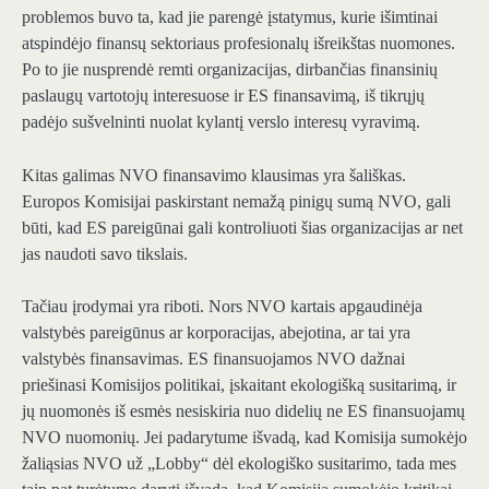
problemos buvo ta, kad jie parengė įstatymus, kurie išimtinai
atspindėjo finansų sektoriaus profesionalų išreikštas nuomones.
Po to jie nusprendė remti organizacijas, dirbančias finansinių
paslaugų vartotojų interesuose ir ES finansavimą, iš tikrųjų
padėjo sušvelninti nuolat kylantį verslo interesų vyravimą.
Kitas galimas NVO finansavimo klausimas yra šališkas.
Europos Komisijai paskirstant nemažą pinigų sumą NVO, gali
būti, kad ES pareigūnai gali kontroliuoti šias organizacijas ar net
jas naudoti savo tikslais.
Tačiau įrodymai yra riboti. Nors NVO kartais apgaudinėja
valstybės pareigūnus ar korporacijas, abejotina, ar tai yra
valstybės finansavimas. ES finansuojamos NVO dažnai
priešinasi Komisijos politikai, įskaitant ekologišką susitarimą, ir
jų nuomonės iš esmės nesiskiria nuo didelių ne ES finansuojamų
NVO nuomonių. Jei padarytume išvadą, kad Komisija sumokėjo
žaliąsias NVO už „Lobby“ dėl ekologiško susitarimo, tada mes