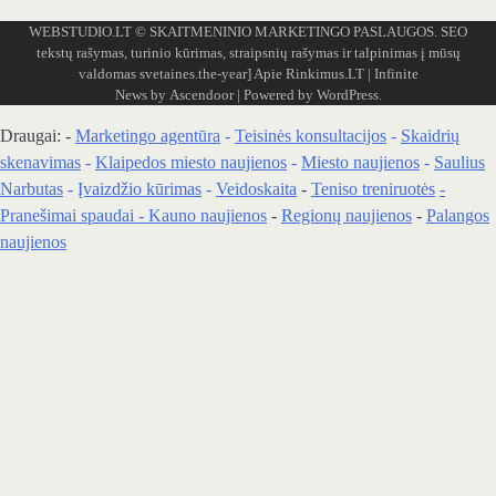
WEBSTUDIO.LT
© SKAITMENINIO MARKETINGO PASLAUGOS. SEO
tekstų rašymas, turinio kūrimas, straipsnių rašymas ir talpinimas į mūsų
valdomas svetaines.the-year]
Apie Rinkimus.LT
| Infinite
News by
Ascendoor
| Powered by
WordPress
.
Draugai: -
Marketingo agentūra
-
Teisinės konsultacijos
-
Skaidrių
skenavimas
-
Klaipedos miesto naujienos
-
Miesto naujienos
-
Saulius
Narbutas
-
Įvaizdžio kūrimas
-
Veidoskaita
-
Teniso treniruotės
-
Pranešimai spaudai -
Kauno naujienos
-
Regionų naujienos
-
Palangos
naujienos