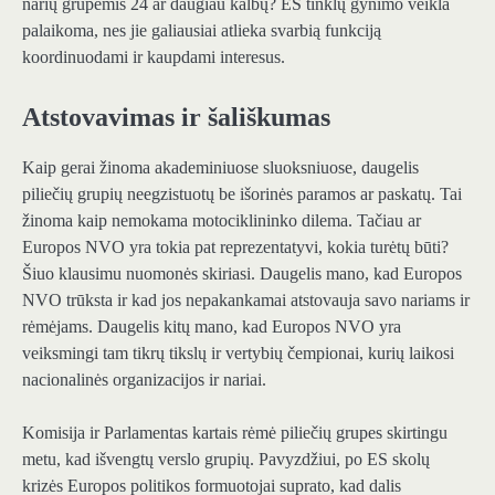
narių grupėmis 24 ar daugiau kalbų? ES tinklų gynimo veikla
palaikoma, nes jie galiausiai atlieka svarbią funkciją
koordinuodami ir kaupdami interesus.
Atstovavimas ir šališkumas
Kaip gerai žinoma akademiniuose sluoksniuose, daugelis
piliečių grupių neegzistuotų be išorinės paramos ar paskatų. Tai
žinoma kaip nemokama motociklininko dilema. Tačiau ar
Europos NVO yra tokia pat reprezentatyvi, kokia turėtų būti?
Šiuo klausimu nuomonės skiriasi. Daugelis mano, kad Europos
NVO trūksta ir kad jos nepakankamai atstovauja savo nariams ir
rėmėjams. Daugelis kitų mano, kad Europos NVO yra
veiksmingi tam tikrų tikslų ir vertybių čempionai, kurių laikosi
nacionalinės organizacijos ir nariai.
Komisija ir Parlamentas kartais rėmė piliečių grupes skirtingu
metu, kad išvengtų verslo grupių. Pavyzdžiui, po ES skolų
krizės Europos politikos formuotojai suprato, kad dalis