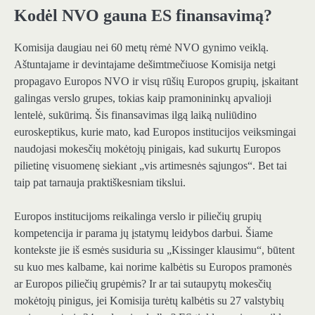
Kodėl NVO gauna ES finansavimą?
Komisija daugiau nei 60 metų rėmė NVO gynimo veiklą.
Aštuntajame ir devintajame dešimtmečiuose Komisija netgi
propagavo Europos NVO ir visų rūšių Europos grupių, įskaitant
galingas verslo grupes, tokias kaip pramonininkų apvalioji
lentelė, sukūrimą. Šis finansavimas ilgą laiką nuliūdino
euroskeptikus, kurie mato, kad Europos institucijos veiksmingai
naudojasi mokesčių mokėtojų pinigais, kad sukurtų Europos
pilietinę visuomenę siekiant „vis artimesnės sąjungos“. Bet tai
taip pat tarnauja praktiškesniam tikslui.
Europos institucijoms reikalinga verslo ir piliečių grupių
kompetencija ir parama jų įstatymų leidybos darbui. Šiame
kontekste jie iš esmės susiduria su „Kissinger klausimu“, būtent
su kuo mes kalbame, kai norime kalbėtis su Europos pramonės
ar Europos piliečių grupėmis? Ir ar tai sutaupytų mokesčių
mokėtojų pinigus, jei Komisija turėtų kalbėtis su 27 valstybių