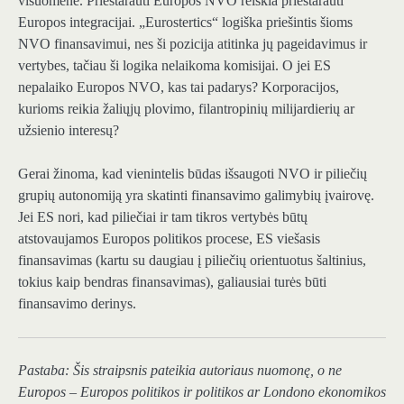
visuomenė. Prieštarauti Europos NVO reiškia prieštarauti
Europos integracijai. „Eurostertics“ logiška priešintis šioms
NVO finansavimui, nes ši pozicija atitinka jų pageidavimus ir
vertybes, tačiau ši logika nelaikoma komisijai. O jei ES
nepalaiko Europos NVO, kas tai padarys? Korporacijos,
kurioms reikia žaliųjų plovimo, filantropinių milijardierių ar
užsienio interesų?
Gerai žinoma, kad vienintelis būdas išsaugoti NVO ir piliečių
grupių autonomiją yra skatinti finansavimo galimybių įvairovę.
Jei ES nori, kad piliečiai ir tam tikros vertybės būtų
atstovaujamos Europos politikos procese, ES viešasis
finansavimas (kartu su daugiau į piliečių orientuotus šaltinius,
tokius kaip bendras finansavimas), galiausiai turės būti
finansavimo derinys.
Pastaba: Šis straipsnis pateikia autoriaus nuomonę, o ne
Europos – Europos politikos ir politikos ar Londono ekonomikos