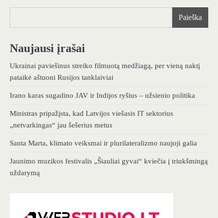
Paieška
Naujausi įrašai
Ukrainai paviešinus streiko filmuotą medžiagą, per vieną naktį
pataikė aštuoni Rusijos tanklaiviai
Irano karas sugadino JAV ir Indijos ryšius – užsienio politika
Ministras pripažįsta, kad Latvijos viešasis IT sektorius
„netvarkingas“ jau šešerius metus
Santa Marta, klimato veiksmai ir plurilateralizmo naujoji galia
Jaunimo muzikos festivalis „Šiauliai gyvai“ kviečia į triukšmingą
uždarymą