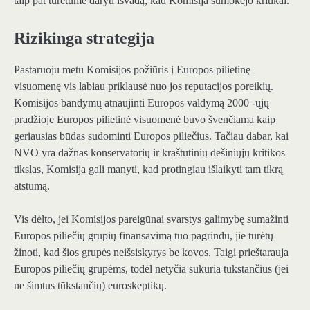
taip pat turėtume daryti išvadą, kad Komisija sumokėjo kritikai.
Rizikinga strategija
Pastaruoju metu Komisijos požiūris į Europos pilietinę
visuomenę vis labiau priklausė nuo jos reputacijos poreikių.
Komisijos bandymų atnaujinti Europos valdymą 2000 -ųjų
pradžioje Europos pilietinė visuomenė buvo švenčiama kaip
geriausias būdas sudominti Europos piliečius. Tačiau dabar, kai
NVO yra dažnas konservatorių ir kraštutinių dešiniųjų kritikos
tikslas, Komisija gali manyti, kad protingiau išlaikyti tam tikrą
atstumą.
Vis dėlto, jei Komisijos pareigūnai svarstys galimybę sumažinti
Europos piliečių grupių finansavimą tuo pagrindu, jie turėtų
žinoti, kad šios grupės neišsiskyrys be kovos. Taigi prieštarauja
Europos piliečių grupėms, todėl netyčia sukuria tūkstančius (jei
ne šimtus tūkstančių) euroskeptikų.