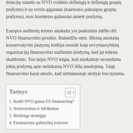
dotacijų sutartis su NVO (vidinio dešiniųjų ir dešiniųjų grupių
prašymu) ir su verslo gigantais (kairiosios pakraipos grupių
prašymu), nors komitetas galiausiai atmetė prašymą.
Europos auditorių teismo ataskaita yra paskutinis mūšio dėl
NVO finansavimo posūkis. Balandžio mėn. Išleistą ataskaitą
konservatyvūs įstatymų leidėjai nurodė kaip nevyriausybinių
organizacijų finansavimo mažinimo įrodymą, kad jai trūksta
skaidrumo. Tuo tarpu NVO teigia, kad ataskaitoje nerandama
jokių įrodymų apie netinkamą NVO lėšų naudojimą. Taigi
finansavimo karai atrodo, kad artimiausioje ateityje bus tęsiama.
Turinys:
Kodėl NVO gauna ES finansavimą?
Atstovavimas ir šališkumas
Rizikinga strategija
Finansavimo galimybių įvairovė