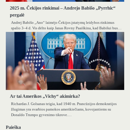
2025 m. Čekijos rinkimai – Andrejo Babišo „Pyrrhic“
pergalė
Andrej Babišo „Ano“ laimėjo Čekijos įstatymų leidybos rinkimus
spalio 3–4 d. Vis dėlto kaip Janas Rovny Paaiškina, kad Babišui bus…
Ar tai Amerikos „Vichy“ akimirka?
Richardas J. Golsanas teigia, kad 1940 m. Prancūzijos demokratijos
žlugimas yra svarbios pamokos amerikiečiams, kovojantiems su
Donaldo Trumpo gyvenimo tikrove.…
Paieška