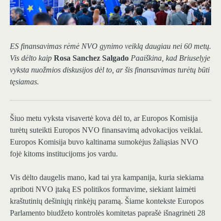
ES finansavimas rėmė NVO gynimo veiklą daugiau nei 60 metų.
Vis dėlto kaip
Rosa Sanchez Salgado
Paaiškina, kad Briuselyje
vyksta nuožmios diskusijos dėl to, ar šis finansavimas turėtų būti
tęsiamas.
Šiuo metu vyksta visavertė kova dėl to, ar Europos Komisija
turėtų suteikti Europos NVO finansavimą advokacijos veiklai.
Europos Komisija buvo kaltinama sumokėjus žaliąsias NVO
fojė kitoms institucijoms jos vardu.
Vis dėlto daugelis mano, kad tai yra kampanija, kuria siekiama
apriboti NVO įtaką ES politikos formavime, siekiant laimėti
kraštutinių dešiniųjų rinkėjų paramą. Šiame kontekste Europos
Parlamento biudžeto kontrolės komitetas paprašė išnagrinėti 28