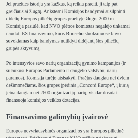
Jei praeities istorija yra kažkas, ką reikia praeiti, ji taip pat
greičiausiai žlugtų. Ankstesni Komisijos bandymai susilpninti
didelių Europos piliečių grupes praeityje žlugo. 2000 m.
Komisija pasiūlė, kad NVO plėtros komitetas negalėjo tinkamai
naudoti ES finansavimo, kuris Briuselio sluoksniuose buvo
suvokiamas kaip bandymas nutildyti didėjantį šios piliečių
grupės aktyvumą.
Po intensyvios savo narių organizacijų gynimo kampanijos (ir
sulaukusi Europos Parlamento ir daugelio valstybių narių
paramos), Komisija turėjo atsisakyti. Praėjus daugiau nei dviem
dešimtmečiams, šios grupės įpėdinis „Concord Europe“, į kurią
įeina daugiau nei 2600 organizacijų narių, vis dar dosniai
finansuoja komisijos veiklos dotacijas.
Finansavimo galimybių įvairovė
Europos nevyriausybinės organizacijos yra Europos pilietinė