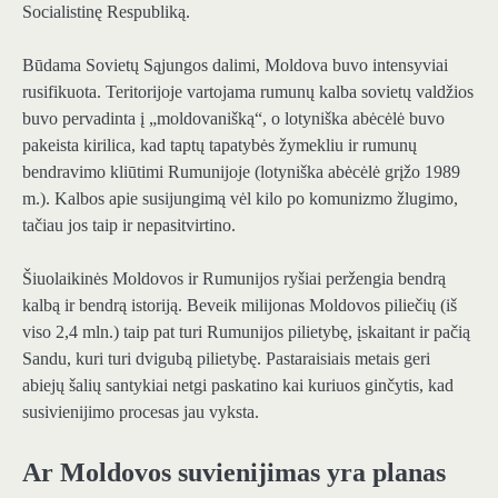
Socialistinę Respubliką.
Būdama Sovietų Sąjungos dalimi, Moldova buvo intensyviai
rusifikuota. Teritorijoje vartojama rumunų kalba sovietų valdžios
buvo pervadinta į „moldovanišką“, o lotyniška abėcėlė buvo
pakeista kirilica, kad taptų tapatybės žymekliu ir rumunų
bendravimo kliūtimi Rumunijoje (lotyniška abėcėlė grįžo 1989
m.). Kalbos apie susijungimą vėl kilo po komunizmo žlugimo,
tačiau jos taip ir nepasitvirtino.
Šiuolaikinės Moldovos ir Rumunijos ryšiai peržengia bendrą
kalbą ir bendrą istoriją. Beveik milijonas Moldovos piliečių (iš
viso 2,4 mln.) taip pat turi Rumunijos pilietybę, įskaitant ir pačią
Sandu, kuri turi dvigubą pilietybę. Pastaraisiais metais geri
abiejų šalių santykiai netgi paskatino kai kuriuos ginčytis, kad
susivienijimo procesas jau vyksta.
Ar Moldovos suvienijimas yra planas