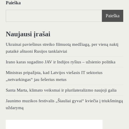
Paieška
Paieška
Naujausi įrašai
Ukrainai paviešinus streiko filmuotą medžiagą, per vieną naktį
pataikė aštuoni Rusijos tanklaiviai
Irano karas sugadino JAV ir Indijos ryšius – užsienio politika
Ministras pripažįsta, kad Latvijos viešasis IT sektorius
„netvarkingas“ jau šešerius metus
Santa Marta, klimato veiksmai ir plurilateralizmo naujoji galia
Jaunimo muzikos festivalis „Šiauliai gyvai“ kviečia į triukšmingą
uždarymą