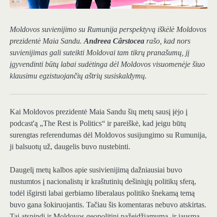
Moldovos suvienijimo su Rumunija perspektyvą iškėlė Moldovos
prezidentė Maia Sandu.
Andreea Cârstocea
rašo, kad nors
suvienijimas gali suteikti Moldovai tam tikrų pranašumų, jį
įgyvendinti būtų labai sudėtinga dėl Moldovos visuomenėje šiuo
klausimu egzistuojančių aštrių susiskaldymų.
Kai Moldovos prezidentė Maia Sandu šių metų sausį įėjo į
podcast'ą „The Rest is Politics“ ir pareiškė, kad jeigu būtų
surengtas referendumas dėl Moldovos susijungimo su Rumunija,
ji balsuotų už, daugelis buvo nustebinti.
Daugelį metų kalbos apie susivienijimą dažniausiai buvo
nustumtos į nacionalistų ir kraštutinių dešiniųjų politikų sferą,
todėl išgirsti labai gerbiamo liberalaus politiko šnekamą temą
buvo gana šokiruojantis. Tačiau šis komentaras nebuvo atskirtas.
Tai atspindi ir Moldovos geopolitinį pažeidžiamumą, ir jausmą,