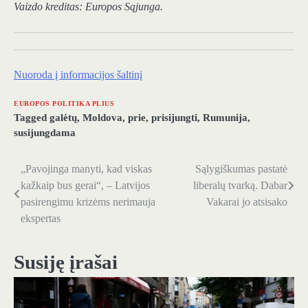
Vaizdo kreditas: Europos Sąjunga.
Nuoroda į informacijos šaltinį
EUROPOS POLITIKA PLIUS
Tagged
galėtų
,
Moldova
,
prie
,
prisijungti
,
Rumunija
,
susijungdama
„Pavojinga manyti, kad viskas
Sąlygiškumas pastatė
Navigacija
kažkaip bus gerai“, – Latvijos
liberalų tvarką. Dabar
tarp
pasirengimu krizėms nerimauja
Vakarai jo atsisako
ekspertas
įrašų
Susiję įrašai