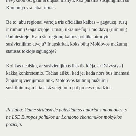
nevykdomos, galima drąsiai manyti, kad parama susijungimui su
Rumunija yra labai ribota.
Be to, abu regionai vartoja tris oficialias kalbas – gagauzų, rusų
ir rumunų Gagauzijoje ir rusų, ukrainiečių ir moldavų (rumunų)
Padniestrėje. Kaip šių regionų kalbos politika atrodytų
susivienijimo atveju? Ir apskritai, koks būtų Moldovos mažumų
statusas tokioje sąjungoje?
Kol kas neaišku, ar susivienijimas liks tik idėja, ar išsivystys į
kažką konkretesnio. Tačiau aišku, kad jei kada nors bus imamasi
žingsnių vienijimosi link, Moldovos tautinių mažumų
susirūpinimą reikia atsižvelgti nuo pat proceso pradžios.
Pastaba: šiame straipsnyje pateikiamos autoriaus nuomonės, o
ne LSE Europos politikos ar Londono ekonomikos mokyklos
pozicija.