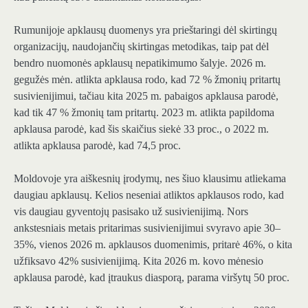
Rumunijoje apklausų duomenys yra prieštaringi dėl skirtingų
organizacijų, naudojančių skirtingas metodikas, taip pat dėl ​​
bendro nuomonės apklausų nepatikimumo šalyje. 2026 m.
gegužės mėn. atlikta apklausa rodo, kad 72 % žmonių pritartų
susivienijimui, tačiau kita 2025 m. pabaigos apklausa parodė,
kad tik 47 % žmonių tam pritartų. 2023 m. atlikta papildoma
apklausa parodė, kad šis skaičius siekė 33 proc., o 2022 m.
atlikta apklausa parodė, kad 74,5 proc.
Moldovoje yra aiškesnių įrodymų, nes šiuo klausimu atliekama
daugiau apklausų. Kelios neseniai atliktos apklausos rodo, kad
vis daugiau gyventojų pasisako už susivienijimą. Nors
ankstesniais metais pritarimas susivienijimui svyravo apie 30–
35%, vienos 2026 m. apklausos duomenimis, pritarė 46%, o kita
užfiksavo 42% susivienijimą. Kita 2026 m. kovo mėnesio
apklausa parodė, kad įtraukus diasporą, parama viršytų 50 proc.