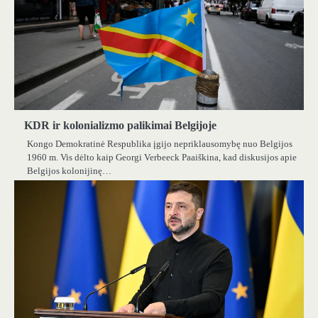
KDR ir kolonializmo palikimai Belgijoje
Kongo Demokratinė Respublika įgijo nepriklausomybę nuo Belgijos
1960 m. Vis dėlto kaip Georgi Verbeeck Paaiškina, kad diskusijos apie
Belgijos kolonijinę…