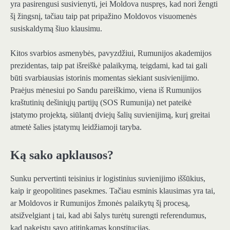
yra pasirengusi susivienyti, jei Moldova nuspręs, kad nori žengti
šį žingsnį, tačiau taip pat pripažino Moldovos visuomenės
susiskaldymą šiuo klausimu.
Kitos svarbios asmenybės, pavyzdžiui, Rumunijos akademijos
prezidentas, taip pat išreiškė palaikymą, teigdami, kad tai gali
būti svarbiausias istorinis momentas siekiant susivienijimo.
Praėjus mėnesiui po Sandu pareiškimo, viena iš Rumunijos
kraštutinių dešiniųjų partijų (SOS Rumunija) net pateikė
įstatymo projektą, siūlantį dviejų šalių suvienijimą, kurį greitai
atmetė šalies įstatymų leidžiamoji taryba.
Ką sako apklausos?
Sunku pervertinti teisinius ir logistinius suvienijimo iššūkius,
kaip ir geopolitines pasekmes. Tačiau esminis klausimas yra tai,
ar Moldovos ir Rumunijos žmonės palaikytų šį procesą,
atsižvelgiant į tai, kad abi šalys turėtų surengti referendumus,
kad pakeistų savo atitinkamas konstitucijas.