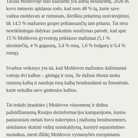
Tačiau Moldovoje šiuo klausimu yra aštrių nesutarimų. 2026 m.
kovo mėnesio apklausa rodo, kad nors 48 % tų, kurie save
vadina moldavais ar rumunais, išreiškia pritarimą susivienijimui,
tik 14,5 % mažumos grupei priklausančių tam pritaria. Tai nėra
nereikšmingas dalykas: paskutinis surašymas parodė, kad apie
15 % Moldovos gyventojų priklauso mažumai (5,1 %
ukrainiečių, 4 % gagauzų, 3,4 % rusų, 1,6 % bulgarų ir 0,4 %
romų).
Svarbus veiksnys yra tai, kad Moldovos mažumos dažniausiai
vartoja dvi kalbas – gimtąją ir rusų. Jie dažnai ribotai moka
rumunų kalbą ir naudoja rusų kalbą bendraudami su žmonėmis,
kurie nekalba savo gimtosios kalbos.
Tai trukdo įtraukties į Moldovos visuomenę ir didina
pažeidžiamumą Rusijos dezinformacijos kampanijoms, kurios
pastaraisiais metais buvo nukreiptos į mažumų bendruomenes,
siekdamos skatinti vidinį susiskaldymą, kurstyti separatistines
nuotaikas, mesti iššūkį Moldovos vyriausybės europiniams