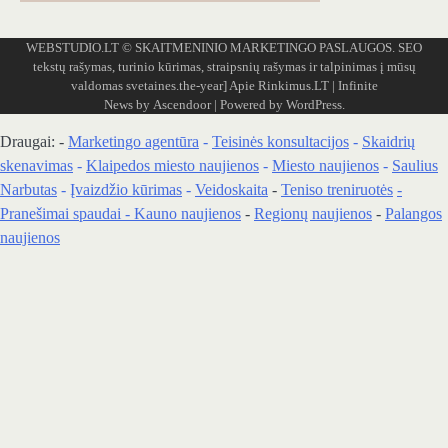
WEBSTUDIO.LT
© SKAITMENINIO MARKETINGO PASLAUGOS. SEO
tekstų rašymas, turinio kūrimas, straipsnių rašymas ir talpinimas į mūsų
valdomas svetaines.the-year]
Apie Rinkimus.LT
| Infinite
News by
Ascendoor
| Powered by
WordPress
.
Draugai: -
Marketingo agentūra
-
Teisinės konsultacijos
-
Skaidrių
skenavimas
-
Klaipedos miesto naujienos
-
Miesto naujienos
-
Saulius
Narbutas
-
Įvaizdžio kūrimas
-
Veidoskaita
-
Teniso treniruotės
-
Pranešimai spaudai -
Kauno naujienos
-
Regionų naujienos
-
Palangos
naujienos