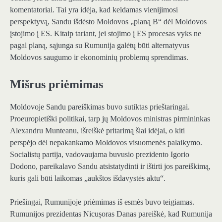
komentatoriai. Tai yra idėja, kad keldamas vienijimosi
perspektyvą, Sandu išdėsto Moldovos „planą B“ dėl Moldovos
įstojimo į ES. Kitaip tariant, jei stojimo į ES procesas vyks ne
pagal planą, sąjunga su Rumunija galėtų būti alternatyvus
Moldovos saugumo ir ekonominių problemų sprendimas.
Mišrus priėmimas
Moldovoje Sandu pareiškimas buvo sutiktas prieštaringai.
Proeuropietiški politikai, tarp jų Moldovos ministras pirmininkas
Alexandru Munteanu, išreiškė pritarimą šiai idėjai, o kiti
perspėjo dėl nepakankamo Moldovos visuomenės palaikymo.
Socialistų partija, vadovaujama buvusio prezidento Igorio
Dodono, pareikalavo Sandu atsistatydinti ir ištirti jos pareiškimą,
kuris gali būti laikomas „aukštos išdavystės aktu“.
Priešingai, Rumunijoje priėmimas iš esmės buvo teigiamas.
Rumunijos prezidentas Nicușoras Danas pareiškė, kad Rumunija