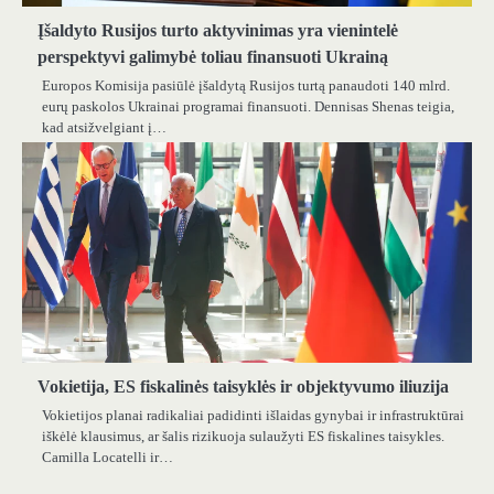
Įšaldyto Rusijos turto aktyvinimas yra vienintelė
perspektyvi galimybė toliau finansuoti Ukrainą
Europos Komisija pasiūlė įšaldytą Rusijos turtą panaudoti 140 mlrd.
eurų paskolos Ukrainai programai finansuoti. Dennisas Shenas teigia,
kad atsižvelgiant į…
Vokietija, ES fiskalinės taisyklės ir objektyvumo iliuzija
Vokietijos planai radikaliai padidinti išlaidas gynybai ir infrastruktūrai
iškėlė klausimus, ar šalis rizikuoja sulaužyti ES fiskalines taisykles.
Camilla Locatelli ir…