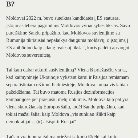
B?
Moldovai 2022 m. buvo suteiktas kandidatės į ES statusas.
Įstojimas tebėra pagrindinis Moldovos vyriausybės tikslas. Savo
pareiškime Sandu pripažino, kad Moldovos suvienijimo su
Rumunija tikriausiai nepalaikys dauguma moldavų, o įstojimą į
ES apibūdino kaip „daug realesnį tikslą“, kuris padėtų apsaugoti
Moldovos suverenitetą.
Tai kam dabar atkurti susivienijimą? Viena iš priežasčių yra ta,
kad kaimyninėje Ukrainoje vykstant karui ir Rusijos remiamam
separatistiniam režimui Padniestrėje, Moldova tampa vis labiau
pažeidžiama. Tai buvo matoma Rusijos dezinformacijos
kampanijose per praėjusių metų rinkimus. Moldova taip pat yra
viena skurdžiausių Europos šalių, todėl Sandu pripažino, kad
tokiai mažai šaliai kaip Moldova „vis sunkiau išlikti kaip
demokratijai… (ir) atsispirti Rusijai“.
Tačiau yra ir antra galima priežastis, kurią iškėlė kai kurie