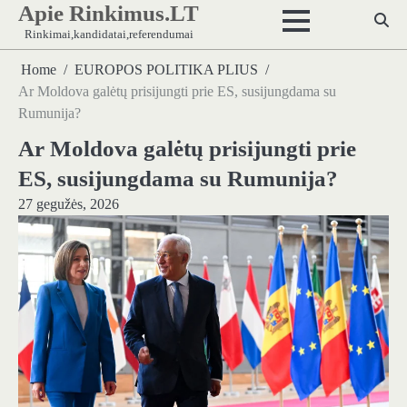
Apie Rinkimus.LT
Skip
to
Rinkimai,kandidatai,referendumai
content
Home
EUROPOS POLITIKA PLIUS
Ar Moldova galėtų prisijungti prie ES, susijungdama su
Rumunija?
Ar Moldova galėtų prisijungti prie
ES, susijungdama su Rumunija?
27 gegužės, 2026